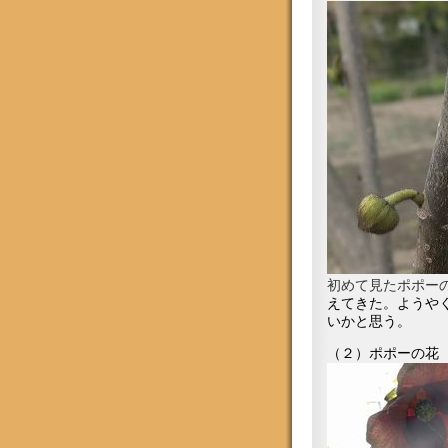
初めて見たポポーの蕾
えてきた。ようや
いかと思う。
（２）ポポーの花（05