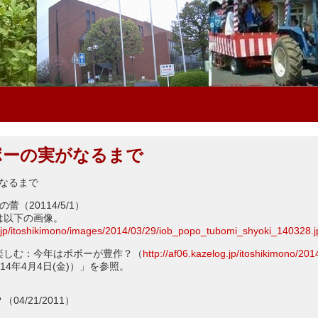
ポポーの実がなるまで
がなるまで
（20114/5/1）
は以下の画像。
g.jp/itoshikimono/images/2014/03/29/iob_popo_tubomi_shyoki_140328.j
楽しむ：今年はポポーが豊作？（
http://af06.kazelog.jp/itoshikimono/201
14年4月4日(金)）」を参照。
4/21/2011）