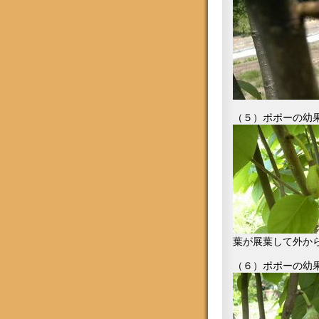
（５）ポポーの幼果が
葉が展葉して外か
（６）ポポーの幼果が