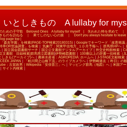
としきもの A lullaby for myse
の子守歌 Beloved Ones A lullaby for myself | 失われた時を求め
訪ねる ｜ 果てしのない心の旅 ｜ Don't you always hesitate to leave tha
og page top |
「森友学園」を検索(PAGE-TOP検索20180315)
｜
Googleでキーワード「改憲発議
持率OR世論調査」を検索
｜
気象庁：関東甲信地方_１か月予報へ
｜
群馬県HPへ
｜
へ
｜
国立国会図書館サーチ
｜
国立公文書館デジタルアーカイブ
｜
外交史料館検索
｜
Ci
立文書館 目録検索|
群馬県立図書館
|
伊勢崎図書館
｜
100冊以上の辞書一括検索（JL
としきも(アーカイブ)へ
｜
農林水産省：AGROPEDIA: ホームへ
｜
J-STAGE文献検索
CEEK JAPAN
｜
「粕川間之山橋下流」のライブカメラへ
｜
伊勢崎過去（ 昨日）の
Tube：古賀政男｜
Wikipedia「安倍晋三」へ
｜
マッピング群馬（地図）へ
｜
米国アー
｜
サイト内検索
｜