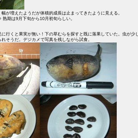
く幅が増えたようだが体積的成長は止まってきたように見える。
⇒
熟期は9月下旬から10月初旬らしい。
見に行くと果実が無い！下の草むらを探すと既に落果していた。虫が少
られそうだ。デジカメで写真を残しながら試食。