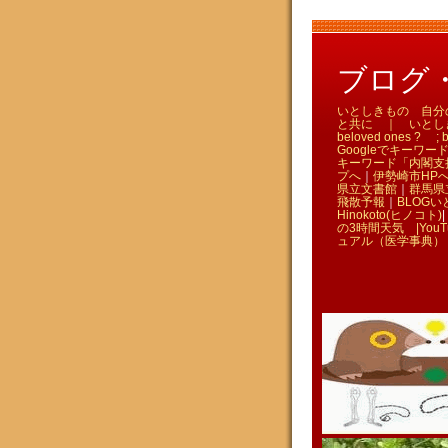
ブログ・い
いとしきもの 自分のため
と共に ｜ いとしきものを
beloved ones ? ; bl
Googleでキーワード
キーワード「内閣支
プへ
｜
伊勢崎市HP
県立文書館
｜
群馬県
飛散予報
｜
BLOGい
Hinokoto(ヒノコト)
|
の3時間天気 |
You
ュアル（医学事典）