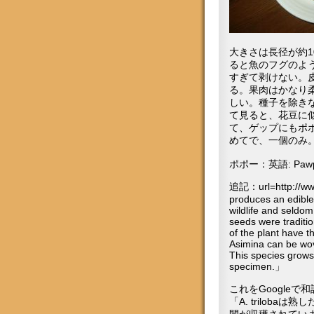
大きさは長径が約
ると魚のフグのよ
すぎて剥けない。
る。果肉はかなり
しい。種子を除き
て見ると、花豆に
て、ゲップにもポ
めてで、一個のみ
ポポー：英語: Pawpaw
追記：url=http://w
produces an edible 
wildlife and seldom
seeds were traditio
of the plant have t
Asimina can be wov
This species grows
specimen.」
これをGoogleで
「A. trilo
間が収穫されてい