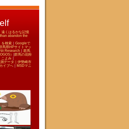
lf
て ｜ 遠くはるかな記憶
n abandon the
」を検索
｜
Googleで
群馬県HPサイトマッ
Nii Research
｜
群馬
OGOS）
|
群馬の花粉
｜
こよみ
｜
観測データ｜
伊勢崎市
カイブへ
｜
MSDマニ
|