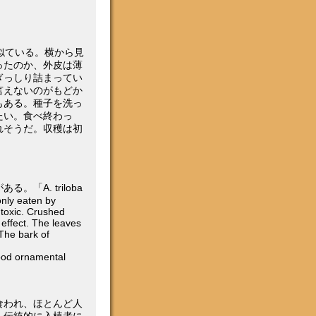
似ている。横から見
ったのか、外皮は薄
ぎっしり詰まってい
言えないのがもどか
もある。種子を洗っ
たい。食べ終わっ
れそうだ。収穫は初
述がある。「A. triloba
only eaten by
 toxic. Crushed
 effect. The leaves
 The bark of
good ornamental
に食われ、ほとんど人
、伝統的に入植者に