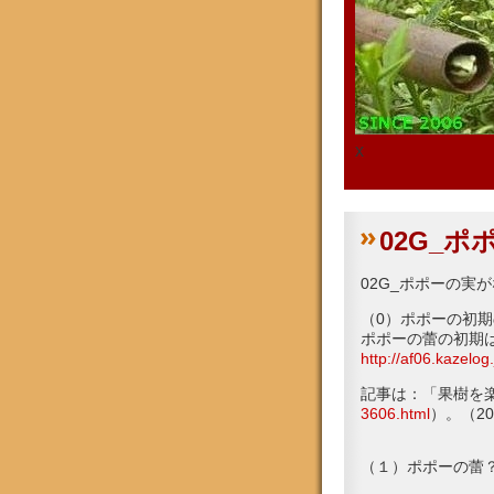
x
02G_
02G_ポポーの実
（0）ポポーの初期の蕾
ポポーの蕾の初期
http://af06.kazelo
記事は：「果樹を
3606.html
）。（20
（１）ポポーの蕾？（0