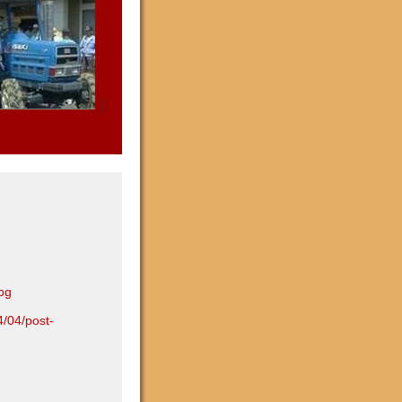
｜
pg
4/04/post-