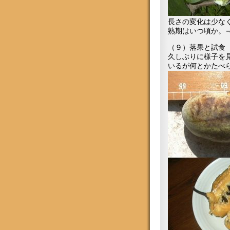
長さの変化は少な
熟期はいつ頃か。
（９）落果と試食
久しぶりに様子を
いるが何とかたべ