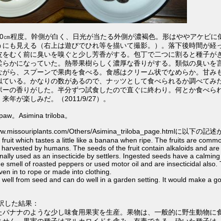
10㎝程度。幹側が白く、日光が当たる外側が濃褐色。形はややアケビに
うにも見える（右上は遊びでひれ等を描いて
撮影。）。落下後時間が経
皮をむく前に臭いを嗅ぐと少し芳香がする。包丁で二つに割ると種子が
柔らかになっていた。熱帯果樹らしく濃厚な香りがする。類似の臭いを
ながら、スプーンで果肉を食べる。食感はクリーム状でなめらか。甘み
似ている。かなりの数があるので、ナッツとして食べられるか調べてみ
ポーの香りがした。半分ずつ試食したので直ぐに終わり。何とか食べら
。来年が楽しみだ。
（2011/9/27）。
。Asimina triloba。
ww.missouriplants.com/Others/Asimina_triloba_page.htmlに以下の記
fruit which tastes a little like a banana when ripe. The fruits are comm
 harvested by humans. The seeds of the fruit contain alkaloids and are
nally used as an insecticide by settlers. Ingested seeds have a calming
he smell of roasted peppers or used motor oil and are insecticidal also.
en in to rope or made into clothing.
 well from seed and can do well in a garden setting. It would make a 
和訳した結果：
baは熟したバナナのような少し味食用果実を生産。果物は、一般的に野生動物
ません。果実の種子はアルカロイドを含み、有毒である。砕いた種子は