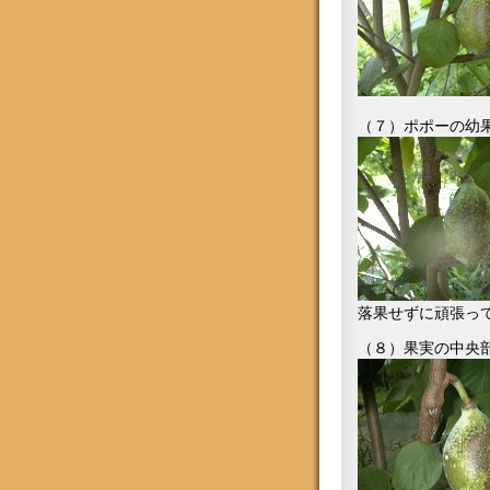
（７）ポポーの幼果が
落果せずに頑張っ
（８）果実の中央部分