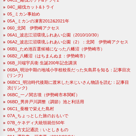
04C_縮伐カット&トライ
05_ミカン事始め
05A_ミカンの凍害2012&2021年
060_北関 伊勢崎アクセス
06A1_波志江沼環境ふれあい公園（2010/10/30）
06A2_波志江沼環境ふれあい公園（2）：北関 伊勢崎アクセス
06B1_ため池百選候補になった八幡沼（伊勢崎市）
06B2_八幡沼（はちまんぬま：伊勢崎市）
06B_川端宇兵衛 生誕200年記念講演
06BA_明治中期の地域小学校校長だった矢島昇を知る：記事目次
(リンク)
06BC1_明治時代後期に渡米した米じいさん物語を読む：記事目
次(リンク)
06BC_一ノ関古墳（伊勢崎市本関町）
06BD_男井戸川調整（調節）池と利活用
06C1_蚕種で栄えた島村
07A_ちょっとした旅のおもいで
07B_ケネディ大統領就任50年
08A_方丈記通読：いとしきもの