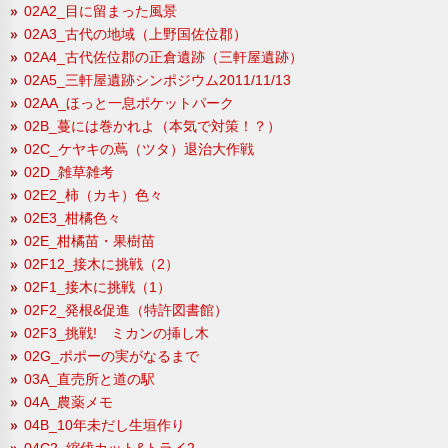
02A2_目に留まった風景
02A3_古代の地域（上野国佐位郡）
02A4_古代佐位郡の正倉遺跡（三軒屋遺跡）
02A5_三軒屋遺跡シンポジウム2011/11/13
02AA_ほっと一息ポケットパーク
02B_蔓には巻かれよ（本気で対策！？）
02C_ケヤキの蔦（ツタ）退治大作戦
02D_雑草雑考
02E2_柿（カキ）色々
02E3_柑橘色々
02E_柑橘苗・果樹苗
02F12_接木に挑戦（2）
02F1_接木に挑戦（1）
02F2_発根&促進（特許図書館）
02F3_挑戦! ミカンの挿し木
02G_ポポーの実がなるまで
03A_直売所と道の駅
04A_農薬メモ
04B_10年未だし生垣作り
04C2_縮伐カット&トライ2