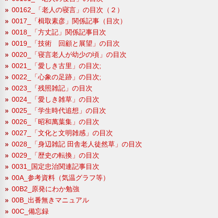
00162_「老人の寝言」の目次（２）
0017_「楫取素彦」関係記事（目次）
0018_「方丈記」関係記事目次
0019_「技術 回顧と展望」の目次
0020_「寝言老人が幼少の頃」の目次
0021_「愛しき古里」の目次;
0022_「心象の足跡」の目次;
0023_「残照雑記」の目次
0024_「愛しき雑草」の目次
0025_「学生時代追想」の目次
0026_「昭和萬葉集」の目次
0027_「文化と文明雑感」の目次
0028_「身辺雑記 田舎老人徒然草」の目次
0029_「歴史の転換」の目次
0031_国定忠治関連記事目次
00A_参考資料（気温グラフ等）
00B2_原発にわか勉強
00B_出番無きマニュアル
00C_備忘録