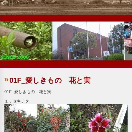
|
｜x
01F_愛しきもの 花と実
01F_愛しきもの 花と実
１．セキチク