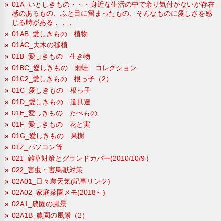
01A_いとしきもの・・・身近な生活の中で余り気付かないが存在
感のあるもの、ふと目に留まったもの、そんなものに愛しさを感
じる時がある．．．
01AB_愛しきもの 植物
01AC_大木の移植
01B_愛しきもの 生き物
01BC_愛しきもの 雨蛙 コレクション
01C2_愛しきもの 根っ子（2）
01C_愛しきもの 根っ子
01D_愛しきもの 道具達
01E_愛しきもの たべもの
01F_愛しきもの 花と実
01G_愛しきもの 果樹
01Z_パソコン等
021_雑草対策とグランドカバー(2010/10/9 )
022_害虫・害鳥獣対策
02A01_日々農天気(記事リンク)
02A02_家庭菜園メモ(2018～)
02A1_農園の風景
02A1B_農園の風景（2）