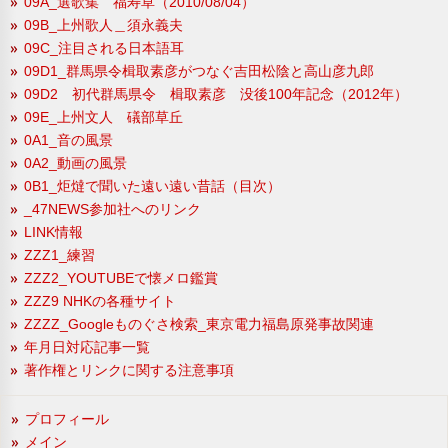
09A_選歌集 福寿草（2010/08/04）
09B_上州歌人＿須永義夫
09C_注目される日本語耳
09D1_群馬県令楫取素彦がつなぐ吉田松陰と高山彦九郎
09D2 初代群馬県令 楫取素彦 没後100年記念（2012年）
09E_上州文人 礒部草丘
0A1_音の風景
0A2_動画の風景
0B1_炬燵で聞いた遠い遠い昔話（目次）
_47NEWS参加社へのリンク
LINK情報
ZZZ1_練習
ZZZ2_YOUTUBEで懐メロ鑑賞
ZZZ9 NHKの各種サイト
ZZZZ_Googleものぐさ検索_東京電力福島原発事故関連
年月日対応記事一覧
著作権とリンクに関する注意事項
プロフィール
メイン