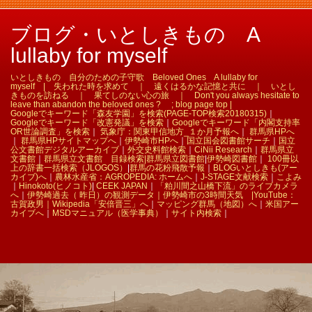
ブログ・いとしきもの A
lullaby for myself
いとしきもの 自分のための子守歌 Beloved Ones A lullaby for
myself | 失われた時を求めて ｜ 遠くはるかな記憶と共に ｜ いとし
きものを訪ねる ｜ 果てしのない心の旅 ｜ Don't you always hesitate to
leave than abandon the beloved ones ? ; blog page top |
Googleでキーワード「森友学園」を検索(PAGE-TOP検索20180315)
｜
Googleでキーワード「改憲発議」を検索
｜
Googleでキーワード「内閣支持率
OR世論調査」を検索
｜
気象庁：関東甲信地方_１か月予報へ
｜
群馬県HPへ
｜
群馬県HPサイトマップへ
｜
伊勢崎市HPへ
｜
国立国会図書館サーチ
｜
国立
公文書館デジタルアーカイブ
｜
外交史料館検索
｜
CiNii Research
｜
群馬県立
文書館
｜
群馬県立文書館 目録検索|
群馬県立図書館
|
伊勢崎図書館
｜
100冊以
上の辞書一括検索（JLOGOS）
|
群馬の花粉飛散予報
｜
BLOGいとしきも(アー
カイブ)へ
｜
農林水産省：AGROPEDIA: ホームへ
｜
J-STAGE文献検索
｜
こよみ
｜
Hinokoto(ヒノコト)
|
CEEK JAPAN
｜
「粕川間之山橋下流」のライブカメラ
へ
｜
伊勢崎過去（ 昨日）の観測データ｜
伊勢崎市の3時間天気 |
YouTube：
古賀政男｜
Wikipedia「安倍晋三」へ
｜
マッピング群馬（地図）へ
｜
米国アー
カイブへ
｜
MSDマニュアル（医学事典）
｜
サイト内検索
｜