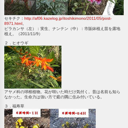
セキチク：
http://af06.kazelog.jp/itoshikimono/2011/05/post-
8971.html
。
ピラカンサ（左）：実生、ナンテン（中）：市販鉢植え苗を露地
植え。（2011/11/9）
２．ヒオウギ
アヤメ科の球根植物。花が咲いた時だけ気付く。昔は名前も知ら
なかった。生命力は強い方で庭の隅に住み付いている。
３．福寿草