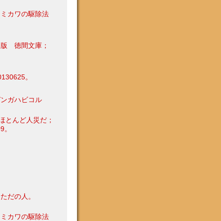
シミカワの駆除法
初版 徳間文庫；
30625。
ガンガハビコル
ほとんど人災だ；
9。
 ただの人。
シミカワの駆除法