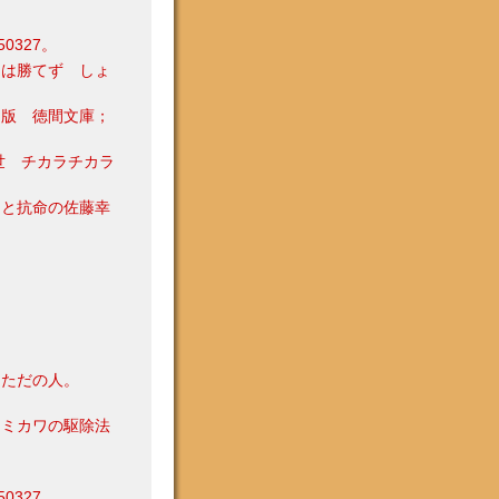
327。
には勝てず しょ
初版 徳間文庫；
世 チカラチカラ
』と抗命の佐藤幸
 ただの人。
シミカワの駆除法
327。