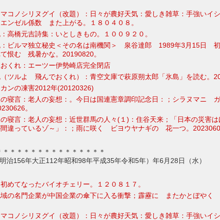
ママコノシリヌグイ（改題）：日々が農好天気：愛しき雑草：手強いイ
 エンゼル係数 また上がる。１８０４０８。
記：高橋元吉詩集：いとしきもの。１００９２０。
：ビルマ独立秘史＜その名は南機関＞ 泉谷達郎 1989年3月15日 
恨む 残暑かな。20190820。
ておくれ：エーツー伊勢崎店完全閉店
（ツルよ 飛んでおくれ）：青空文庫で萩原朔太郎「氷島」を読む。201
の凍害2012年(20120326)
人の寝言：老人の妄想：。今日は国連憲章調印記念日：；シラヌマニ 
230626。
の寝言：老人の妄想：近世群馬の人々(１)：住谷天来；「日本の災害は
間違っているゾ～」：；雨に咲く ビヨウヤナギの 花一つ。2023060
＊＊＊＊＊＊＊＊＊＊＊＊＊＊＊＊
3年明治156年大正112年昭和98年平成35年令和5年）年6月28日（水）
：初めてなったバイオチェリー。１２０８１７。
地域の名門企業が中国企業の傘下に入る衝撃；霹靂に またかとぼやく
ママコノシリヌグイ（改題）：日々が農好天気：愛しき雑草：手強いイ