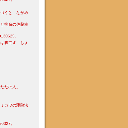
くづくと ながめ
』と抗命の佐藤幸
30625。
には勝てず しょ
 ただの人。
シミカワの駆除法
327。