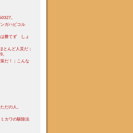
327。
ガンガハビコル
には勝てず しょ
ほとんど人災だ；
9。
愚策だ！；こんな
 ただの人。
シミカワの駆除法