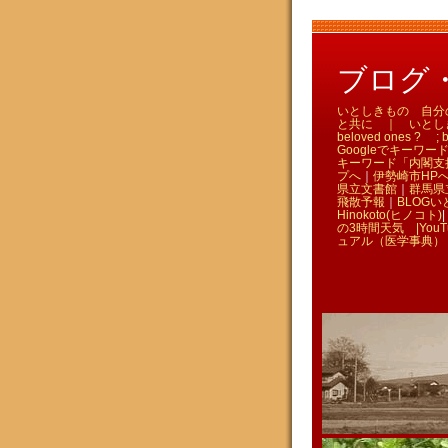
ブログ・い
いとしきもの 自分のため
と共に ｜ いとしきものを
beloved ones ? ; bl
Googleでキーワード
キーワード「内閣支
プへ
｜
伊勢崎市HP
県立文書館
｜
群馬県
飛散予報
｜
BLOGい
Hinokoto(ヒノコト)
|
の3時間天気 |
You
ュアル（医学事典）