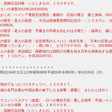
記：高橋元吉詩集：いとしきもの。１００９２０。
の凍害2012年(20120326)
おくれ：ベイシア電器完全閉店；春眠や 巨岩の重さ 眼と身体。20150
人の寝言：老人の妄想：。今日は国連憲章調印記念日：；シラヌマニ 
230626。
人の寝言：老人の妄想：手書きの手紙を読むのは大変だ：；猛将も 歳
0620。
の寝言：老人の妄想：近世群馬の人々(１)：住谷天来；「日本の災害は
間違っているゾ～」：；雨に咲く ビヨウヤナギの 花一つ。2023060
老人の妄想：身辺雑記：国葬強行は国民の分断を招き日本を弱体化する
せ トコロテン。今日20220715。
＊＊＊＊＊＊＊＊＊＊＊＊＊＊＊＊
3年明治156年大正112年昭和98年平成35年令和5年）年6月26日（月）
：初めてなったバイオチェリー。１２０８１７。
地域の名門企業が中国企業の傘下に入る衝撃；霹靂に またかとぼやく
ママコノシリヌグイ（改題）：日々が農好天気：愛しき雑草：手強いイ
 エンゼル係数 また上がる。１８０４０８。
記：高橋元吉詩集：いとしきもの。１００９２０。