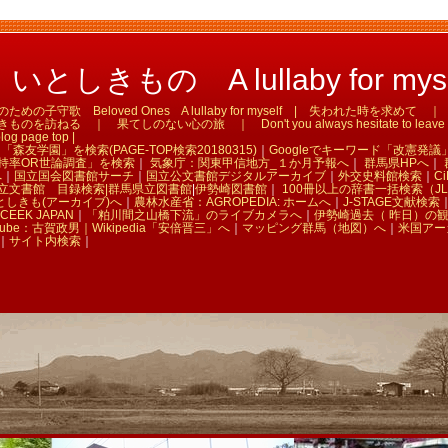
としきもの A lullaby for myse
の子守歌 Beloved Ones A lullaby for myself | 失われた時を求め
訪ねる ｜ 果てしのない心の旅 ｜ Don't you always hesitate to leave tha
og page top |
「森友学園」を検索(PAGE-TOP検索20180315)
｜
Googleでキーワード「改憲発議
持率OR世論調査」を検索
｜
気象庁：関東甲信地方_１か月予報へ
｜
群馬県HPへ
｜
へ
｜
国立国会図書館サーチ
｜
国立公文書館デジタルアーカイブ
｜
外交史料館検索
｜
Ci
立文書館 目録検索|
群馬県立図書館
|
伊勢崎図書館
｜
100冊以上の辞書一括検索（JL
としきも(アーカイブ)へ
｜
農林水産省：AGROPEDIA: ホームへ
｜
J-STAGE文献検索
CEEK JAPAN
｜
「粕川間之山橋下流」のライブカメラへ
｜
伊勢崎過去（ 昨日）の
Tube：古賀政男｜
Wikipedia「安倍晋三」へ
｜
マッピング群馬（地図）へ
｜
米国アー
｜
サイト内検索
｜