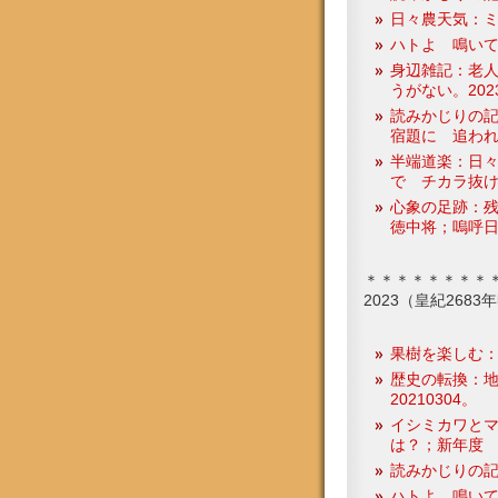
日々農天気：ミカン
ハトよ 鳴いて
身辺雑記：老
うがない。2023
読みかじりの記
宿題に 追われて
半端道楽：日々
で チカラ抜け。
心象の足跡：
徳中将；嗚呼
＊＊＊＊＊＊＊＊
2023（皇紀268
果樹を楽しむ
歴史の転換：
20210304。
イシミカワと
は？；新年度
読みかじりの
ハトよ 鳴いて