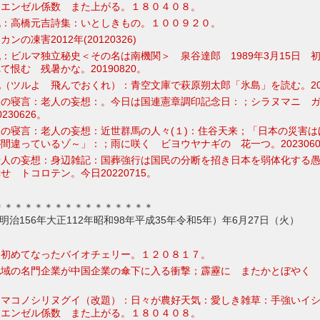
 エンゼル係数 また上がる。１８０４０８。
記：高橋元吉詩集：いとしきもの。１００９２０。
の凍害2012年(20120326)
：ビルマ独立秘史＜その名は南機関＞ 泉谷達郎 1989年3月15日 
恨む 残暑かな。20190820。
（ツルよ 飛んでおくれ）：青空文庫で萩原朔太郎「氷島」を読む。201
人の寝言：老人の妄想：。今日は国連憲章調印記念日：；シラヌマニ 
230626。
の寝言：老人の妄想：近世群馬の人々(１)：住谷天来；「日本の災害は
間違っているゾ～」：；雨に咲く ビヨウヤナギの 花一つ。2023060
老人の妄想：身辺雑記：国葬強行は国民の分断を招き日本を弱体化する
せ トコロテン。今日20220715。
＊＊＊＊＊＊＊＊＊＊＊＊＊＊＊＊
3年明治156年大正112年昭和98年平成35年令和5年）年6月27日（火）
：初めてなったバイオチェリー。１２０８１７。
地域の名門企業が中国企業の傘下に入る衝撃；霹靂に またかとぼやく
ママコノシリヌグイ（改題）：日々が農好天気：愛しき雑草：手強いイ
 エンゼル係数 また上がる。１８０４０８。