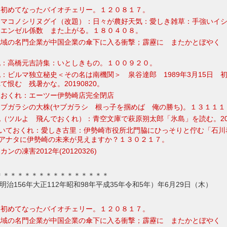
：初めてなったバイオチェリー。１２０８１７。
ママコノシリヌグイ（改題）：日々が農好天気：愛しき雑草：手強いイ
 エンゼル係数 また上がる。１８０４０８。
地域の名門企業が中国企業の傘下に入る衝撃；霹靂に またかとぼやく
記：高橋元吉詩集：いとしきもの。１００９２０。
：ビルマ独立秘史＜その名は南機関＞ 泉谷達郎 1989年3月15日 
恨む 残暑かな。20190820。
ておくれ：エーツー伊勢崎店完全閉店
ブガラシの大株(ヤブガラシ 根っ子を掴めば 俺の勝ち)。１３１１１
（ツルよ 飛んでおくれ）：青空文庫で萩原朔太郎「氷島」を読む。201
鳴いておくれ：愛しき古里：伊勢崎市役所北門脇にひっそりと佇む「石川
：アナタに伊勢崎の未来が見えますか？１３０２１７。
の凍害2012年(20120326)
＊＊＊＊＊＊＊＊＊＊＊＊＊＊＊＊
3年明治156年大正112年昭和98年平成35年令和5年）年6月29日（木）
：初めてなったバイオチェリー。１２０８１７。
地域の名門企業が中国企業の傘下に入る衝撃；霹靂に またかとぼやく