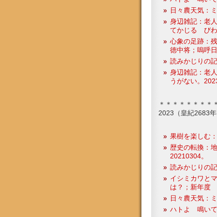
日々農天気：ミカン
身辺雑記：老
てかじる びわの
心象の足跡：
徳中将；嗚呼
読みかじりの記
身辺雑記：老
うがない。2023
＊＊＊＊＊＊＊＊
2023（皇紀268
果樹を楽しむ
歴史の転換：
20210304。
読みかじりの
イシミカワと
は？；新年度
日々農天気：ミカン
ハトよ 鳴いて