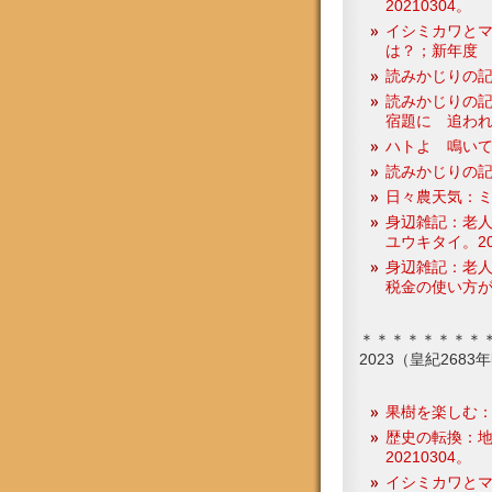
20210304。
イシミカワと
は？；新年度
読みかじりの
読みかじりの記
宿題に 追われて
ハトよ 鳴い
読みかじりの記
日々農天気：ミカン
身辺雑記：老
ユウキタイ。20
身辺雑記：老人
税金の使い方が
＊＊＊＊＊＊＊＊
2023（皇紀268
果樹を楽しむ
歴史の転換：
20210304。
イシミカワと