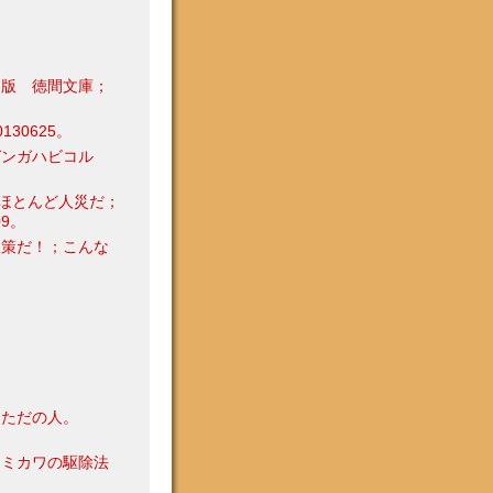
初版 徳間文庫；
30625。
ガンガハビコル
ほとんど人災だ；
9。
愚策だ！；こんな
 ただの人。
シミカワの駆除法