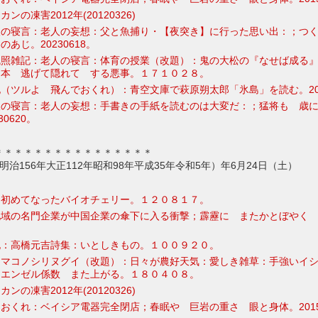
の凍害2012年(20120326)
人の寝言：老人の妄想：父と魚捕り・【夜突き】に行った思い出：；つ
あじ。20230618。
残照雑記：老人の寝言：体育の授業（改題）：鬼の大松の『なせば成る
日本 逃げて隠れて する悪事。１７１０２８。
（ツルよ 飛んでおくれ）：青空文庫で萩原朔太郎「氷島」を読む。201
人の寝言：老人の妄想：手書きの手紙を読むのは大変だ：；猛将も 歳
0620。
＊＊＊＊＊＊＊＊＊＊＊＊＊＊＊＊
3年明治156年大正112年昭和98年平成35年令和5年）年6月24日（土）
：初めてなったバイオチェリー。１２０８１７。
地域の名門企業が中国企業の傘下に入る衝撃；霹靂に またかとぼやく
記：高橋元吉詩集：いとしきもの。１００９２０。
ママコノシリヌグイ（改題）：日々が農好天気：愛しき雑草：手強いイ
 エンゼル係数 また上がる。１８０４０８。
の凍害2012年(20120326)
おくれ：ベイシア電器完全閉店；春眠や 巨岩の重さ 眼と身体。20150