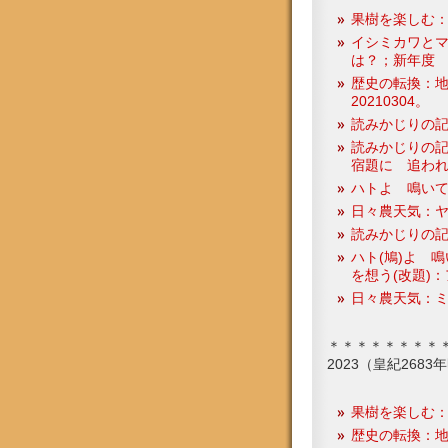
果樹を楽しむ
イシミカワと
は？；新年度
歴史の転換：
20210304。
読みかじりの
読みかじりの記
宿題に 追われて
ハトよ 鳴い
日々農天気：ヤ
読みかじりの記
ハト(鳩)よ 
を想う(改題)
日々農天気：ミカン
＊＊＊＊＊＊＊＊
2023（皇紀268
果樹を楽しむ
歴史の転換：