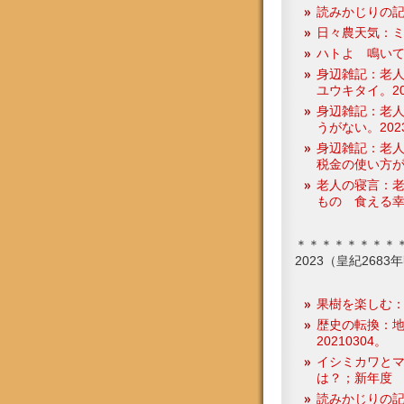
読みかじりの
日々農天気：ミカン
ハトよ 鳴いて
身辺雑記：老
ユウキタイ。20
身辺雑記：老
うがない。2023
身辺雑記：老人
税金の使い方が
老人の寝言：
もの 食える幸
＊＊＊＊＊＊＊＊
2023（皇紀268
果樹を楽しむ
歴史の転換：
20210304。
イシミカワと
は？；新年度
読みかじりの