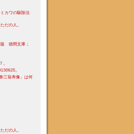
シミカワの駆除法
 ただの人。
初版 徳間文庫；
７。
30625。
泰三翁寿像」は何
 ただの人。