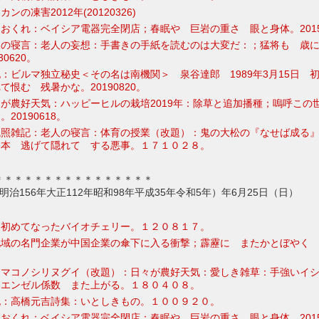
の凍害2012年(20120326)
おくれ：ベイシア電器完全閉店；春眠や 巨岩の重さ 眼と身体。20150
人の寝言：老人の妄想：手書きの手紙を読むのは大変だ：；猛将も 歳
0620。
：ビルマ独立秘史＜その名は南機関＞ 泉谷達郎 1989年3月15日 
恨む 残暑かな。20190820。
が農好天気：ハッピーヒルの栽培2019年：除草と追加播種；嗚呼この
20190618。
残照雑記：老人の寝言：体育の授業（改題）：鬼の大松の『なせば成る
日本 逃げて隠れて する悪事。１７１０２８。
＊＊＊＊＊＊＊＊＊＊＊＊＊＊＊＊
3年明治156年大正112年昭和98年平成35年令和5年）年6月25日（日）
：初めてなったバイオチェリー。１２０８１７。
地域の名門企業が中国企業の傘下に入る衝撃；霹靂に またかとぼやく
ママコノシリヌグイ（改題）：日々が農好天気：愛しき雑草：手強いイ
 エンゼル係数 また上がる。１８０４０８。
記：高橋元吉詩集：いとしきもの。１００９２０。
おくれ：ベイシア電器完全閉店；春眠や 巨岩の重さ 眼と身体。20150