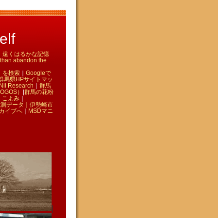
lf
て ｜ 遠くはるかな記憶
n abandon the
」を検索
｜
Googleで
群馬県HPサイトマッ
Nii Research
｜
群馬
OGOS）
|
群馬の花粉
｜
こよみ
｜
観測データ｜
伊勢崎市
カイブへ
｜
MSDマニ
|