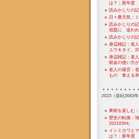
は？；新年度
読みかじりの
日々農天気：ミカン
読みかじりの記
宿題に 追われて
読みかじりの記
身辺雑記：老
ユウキタイ。20
身辺雑記：老人
税金の使い方が
老人の寝言：
もの 食える幸
＊＊＊＊＊＊＊＊
2023（皇紀268
果樹を楽しむ
歴史の転換：
20210304。
イシミカワと
は？；新年度