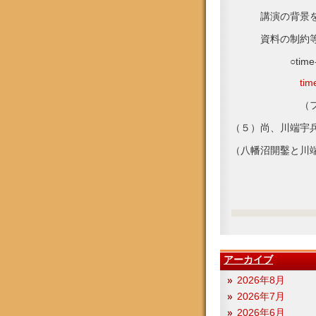
講演の背景を理
資料の制約等に
○time-line_o
ti
（ファイルサイ
（５）尚、川端宇
（八幡沼開鑿と川
アーカイブ
2026年8月
2026年7月
2026年6月