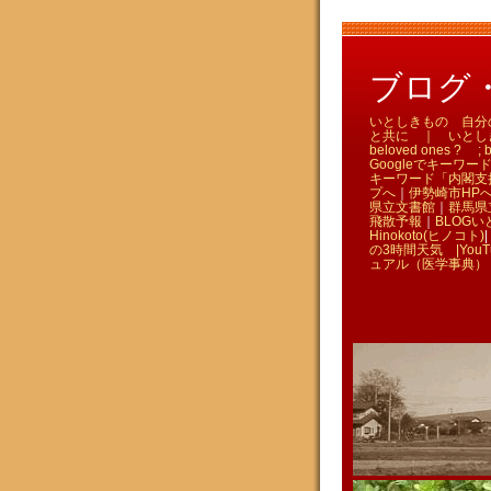
ブログ・い
いとしきもの 自分のため
と共に ｜ いとしきものを
beloved ones ? ; bl
Googleでキーワード
キーワード「内閣支
プへ
｜
伊勢崎市HP
県立文書館
｜
群馬県
飛散予報
｜
BLOGい
Hinokoto(ヒノコト)
|
の3時間天気 |
You
ュアル（医学事典）