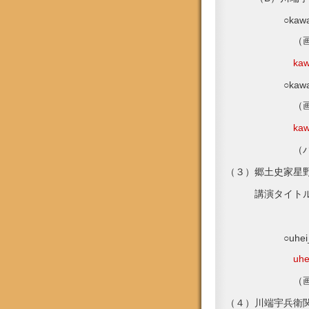
○kawabata_uh
（画像のみ：フ
ka
○kawabata_uh
（画像+台詞：
ka
（パワーポイ
（３）郷土史家星
講演タイトル「
川端宇兵衛
○uhei_and_h
uh
（画像のみ：フ
（４）川端宇兵衛