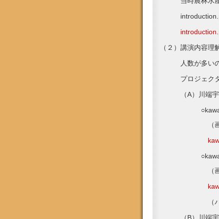
当時農林水産庁
introductio
introduct
（２）講演内容理
人数が多いので
プロジェクター
（A）川端宇
○kawabata_uh
（画像のみ：フ
ka
○kawabata_uh
（画像+台詞：
ka
（パワーポイ
（B）川端宇