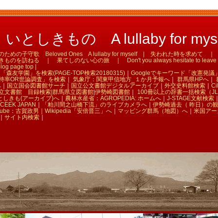
としきもの A lullaby for myse
の子守歌 Beloved Ones A lullaby for myself | 失われた時を求め
訪ねる ｜ 果てしのない心の旅 ｜ Don't you always hesitate to leave tha
og page top |
「森友学園」を検索(PAGE-TOP検索20180315)
｜
Googleでキーワード「改憲発議
持率OR世論調査」を検索
｜
気象庁：関東甲信地方_１か月予報へ
｜
群馬県HPへ
｜
へ
｜
国立国会図書館サーチ
｜
国立公文書館デジタルアーカイブ
｜
外交史料館検索
｜
Ci
立文書館 目録検索|
群馬県立図書館
|
伊勢崎図書館
｜
100冊以上の辞書一括検索（JL
としきも(アーカイブ)へ
｜
農林水産省：AGROPEDIA: ホームへ
｜
J-STAGE文献検索
CEEK JAPAN
｜
「粕川間之山橋下流」のライブカメラへ
｜
伊勢崎過去（ 昨日）の
Tube：古賀政男｜
Wikipedia「安倍晋三」へ
｜
マッピング群馬（地図）へ
｜
米国アー
｜
サイト内検索
｜