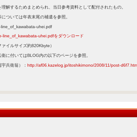
解するためまとめられ、当日参考資料として配付されたもの。
ついては年表末尾の補遺を参照。
f_kawabata-uhei.pdf
me-line_of_kawabata-uhei.pdfをダウンロード
ズ約820Kbyte）
兵衛に付いてはBLOG内の以下のページを参照。
端宇兵衛翁）：
http://af06.kazelog.jp/itoshikimono/2008/11/post-d6f7.htm