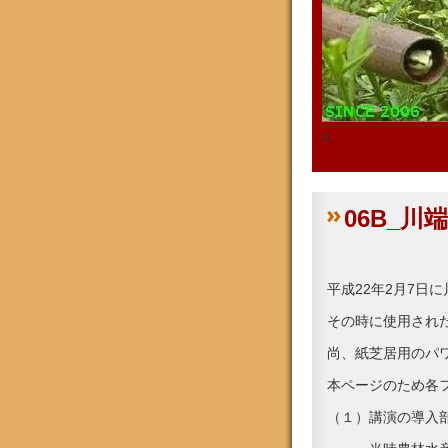
x
06B_川
平成22年2月7日
その時に使用された
尚、紙芝居用のパ
本ページのため各
（１）講演の導入