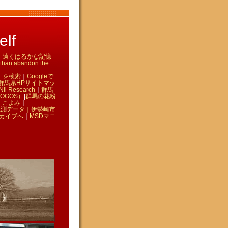
lf
て ｜ 遠くはるかな記憶
n abandon the
」を検索
｜
Googleで
群馬県HPサイトマッ
Nii Research
｜
群馬
OGOS）
|
群馬の花粉
｜
こよみ
｜
観測データ｜
伊勢崎市
カイブへ
｜
MSDマニ
|