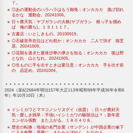
７。
◎あの運動会のハラハラはもう御免；オンカカカ 逃げ切れ
るかな 運動会。20241006。
日々農天気：ヤブガラシの大株(ヤブガラシ 根っ子を掴め
ば 俺の勝ち)。１３１１１７。
古書店：いとしきもの。20100919。
◎石破皇帝在位はどれ程か；オンカカカ 二人で演ず 猿芝
居。20241009。
◎花期を過ぎた曼珠沙華の儚さを知る；オンカカカ 後は野
となれ 山となれ。20241005。
◎生ものに手を出すときは要注意；オンカカカ 手を出す前
の 品定め。20241004。
＊＊＊＊＊＊＊＊＊＊＊＊＊＊＊＊＊＊＊＊＊＊＊＊
2024（皇紀2684年明治157年大正113年昭和99年平成36年令和6
年）年10月10日（木）
イシミカワとママコノシリヌグイ（改題）：日々が農好天
気：愛しき雑草：手強いイシミカワの駆除法は？；新年度
エンゼル係数 また上がる。１８０４０８。
歴史の転換：地域の名門企業（サンデン）が中国企業の傘下
に入る衝撃；霹靂に またかとぼやく ただの人。