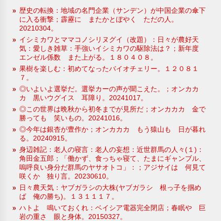
歴史の転換：地域の名門企業（サンデン）が中国企業の傘下
に入る衝撃；霹靂に またかとぼやく ただの人。
20210304。
イシミカワとママコノシリヌグイ（改題）：日々が農好天
気：愛しき雑草：手強いイシミカワの駆除法は？；新年度
エンゼル係数 また上がる。１８０４０８。
果樹を楽しむ：初めてなったバイオチェリー。１２０８１
７。
◎いよいよ選挙だ。選挙カーの声が聞こえた。；オンカカ
カ 黒いウグイス 耳障り。20241017。
◎この世界は晩秋から初冬までが見所だ；オンカカカ 金で
勝っても 笑いもの。20241016。
◎今年は銀杏が豊作か；オンカカカ もう猿山も 日が暮れ
る。20240915。
身辺雑記：老人の寝言：老人の妄想：近世群馬の人々(１)：
角田金五郎；「働かず、食っちゃ寝て、たまにギャンブル、
嗚呼良い身分だ群馬のヤサオトコ」：；アジサイは 何見て
咲くか 独り言。20230610。
日々農天気：ヤブガラシの大株(ヤブガラシ 根っ子を掴め
ば 俺の勝ち)。１３１１１７。
ハトよ 鳴いておくれ：ベイシア電器完全閉店；春眠や 巨
岩の重さ 眼と身体。20150327。