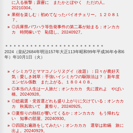
に入る衝撃；霹靂に またかとぼやく ただの人。
20210304。
果樹を楽しむ：初めてなったバイオチェリー。１２０８１
７。
◎兵庫県パワハラ等告発事件の第二幕が始まる；オンカカ
カ 時間稼いで 恥隠し。20240927。
＊＊＊＊＊＊＊＊＊＊＊＊＊＊＊＊＊＊＊＊＊＊＊＊
2024（皇紀2684年明治157年大正113年昭和99年平成36年令和6
年）年10月1日（火）
イシミカワとママコノシリヌグイ（改題）：日々が農好天
気：愛しき雑草：手強いイシミカワの駆除法は？；新年度
エンゼル係数 また上がる。１８０４０８。
◎本当の人生は一人旅だ；オンカカカ 先に渡れよ やばい
橋。20240928。
◎総裁選・党首選どれも盛り上がりに欠けている；オンカカ
カ 秋風吹いて 夏祭り。20240925。
◎夏祭りの熱狂が響いてくるか；オンカカカ もう帰れな
い 知事の部屋。20240930。
◎四国お遍路をしてみたい；オンカカカ 選挙は欺瞞 旅に
出よ。20240929。