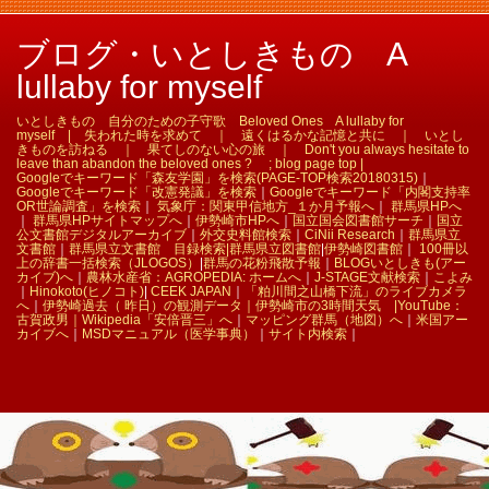
ブログ・いとしきもの A
lullaby for myself
いとしきもの 自分のための子守歌 Beloved Ones A lullaby for
myself | 失われた時を求めて ｜ 遠くはるかな記憶と共に ｜ いとし
きものを訪ねる ｜ 果てしのない心の旅 ｜ Don't you always hesitate to
leave than abandon the beloved ones ? ; blog page top |
Googleでキーワード「森友学園」を検索(PAGE-TOP検索20180315)
｜
Googleでキーワード「改憲発議」を検索
｜
Googleでキーワード「内閣支持率
OR世論調査」を検索
｜
気象庁：関東甲信地方_１か月予報へ
｜
群馬県HPへ
｜
群馬県HPサイトマップへ
｜
伊勢崎市HPへ
｜
国立国会図書館サーチ
｜
国立
公文書館デジタルアーカイブ
｜
外交史料館検索
｜
CiNii Research
｜
群馬県立
文書館
｜
群馬県立文書館 目録検索|
群馬県立図書館
|
伊勢崎図書館
｜
100冊以
上の辞書一括検索（JLOGOS）
|
群馬の花粉飛散予報
｜
BLOGいとしきも(アー
カイブ)へ
｜
農林水産省：AGROPEDIA: ホームへ
｜
J-STAGE文献検索
｜
こよみ
｜
Hinokoto(ヒノコト)
|
CEEK JAPAN
｜
「粕川間之山橋下流」のライブカメラ
へ
｜
伊勢崎過去（ 昨日）の観測データ｜
伊勢崎市の3時間天気 |
YouTube：
古賀政男｜
Wikipedia「安倍晋三」へ
｜
マッピング群馬（地図）へ
｜
米国アー
カイブへ
｜
MSDマニュアル（医学事典）
｜
サイト内検索
｜