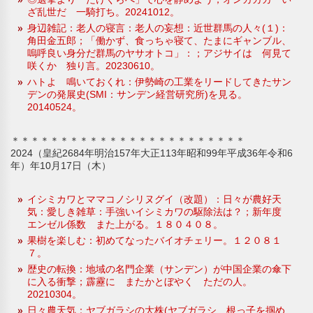
ざ乱世だ 一騎打ち。20241012。
身辺雑記：老人の寝言：老人の妄想：近世群馬の人々(１)：
角田金五郎；「働かず、食っちゃ寝て、たまにギャンブル、
嗚呼良い身分だ群馬のヤサオトコ」：；アジサイは 何見て
咲くか 独り言。20230610。
ハトよ 鳴いておくれ：伊勢崎の工業をリードしてきたサン
デンの発展史(SMI：サンデン経営研究所)を見る。
20140524。
＊＊＊＊＊＊＊＊＊＊＊＊＊＊＊＊＊＊＊＊＊＊＊＊
2024（皇紀2684年明治157年大正113年昭和99年平成36年令和6
年）年10月17日（木）
イシミカワとママコノシリヌグイ（改題）：日々が農好天
気：愛しき雑草：手強いイシミカワの駆除法は？；新年度
エンゼル係数 また上がる。１８０４０８。
果樹を楽しむ：初めてなったバイオチェリー。１２０８１
７。
歴史の転換：地域の名門企業（サンデン）が中国企業の傘下
に入る衝撃；霹靂に またかとぼやく ただの人。
20210304。
日々農天気：ヤブガラシの大株(ヤブガラシ 根っ子を掴め