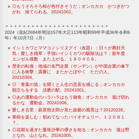
◎もうそろそろ柿が色付きそうだ；オンカカカ かつぎかつ
がれ 捨てられる。20241002。
＊＊＊＊＊＊＊＊＊＊＊＊＊＊＊＊＊＊＊＊＊＊＊＊
2024（皇紀2684年明治157年大正113年昭和99年平成36年令和6
年）年10月7日（月）
イシミカワとママコノシリヌグイ（改題）：日々が農好天
気：愛しき雑草：手強いイシミカワの駆除法は？；新年度
エンゼル係数 また上がる。１８０４０８。
歴史の転換：地域の名門企業（サンデン）が中国企業の傘下
に入る衝撃；霹靂に またかとぼやく ただの人。
20210304。
◎「青葉の笛」を聞くと人生の悲哀を感じる；オンカカカ
朝立ちをする 須磨の駅。20241001。
◎あの運動会のハラハラはもう御免；オンカカカ 逃げ切れ
るかな 運動会。20241006。
愛しき古里：萩原朔太郎が見た故郷の風景は？20120226。
果樹を楽しむ：初めてなったバイオチェリー。１２０８１
７。
◎花期を過ぎた曼珠沙華の儚さを知る；オンカカカ 後は野
となれ 山となれ。20241005。