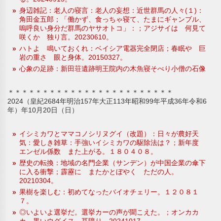
身辺雑記：老人の寝言：老人の妄想：近世群馬の人々(１)：
角田金五郎；「働かず、食っちゃ寝て、たまにギャンブル、
嗚呼良い身分だ群馬のヤサオトコ」：；アジサイは 何見て
咲くか 独り言。20230610。
ハトよ 鳴いておくれ：ベイシア電器完全閉店；春眠や 巨
岩の重さ 眼と身体。20150327。
心象の足跡：新田荘遺跡明王院内の木魚寝そべり小僧の石像
＊＊＊＊＊＊＊＊＊＊＊＊＊＊＊＊＊＊＊＊＊＊＊＊
2024（皇紀2684年明治157年大正113年昭和99年平成36年令和6
年）年10月20日（日）
イシミカワとママコノシリヌグイ（改題）：日々が農好天
気：愛しき雑草：手強いイシミカワの駆除法は？；新年度
エンゼル係数 また上がる。１８０４０８。
歴史の転換：地域の名門企業（サンデン）が中国企業の傘下
に入る衝撃；霹靂に またかとぼやく ただの人。
20210304。
果樹を楽しむ：初めてなったバイオチェリー。１２０８１
７。
◎いよいよ選挙だ。選挙カーの声が聞こえた。；オンカカ
カ 黒いウグイス 耳障り。20241017。