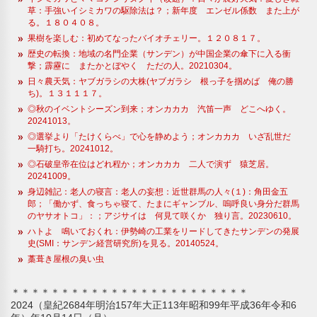
草：手強いイシミカワの駆除法は？；新年度 エンゼル係数 また上が
る。１８０４０８。
果樹を楽しむ：初めてなったバイオチェリー。１２０８１７。
歴史の転換：地域の名門企業（サンデン）が中国企業の傘下に入る衝
撃；霹靂に またかとぼやく ただの人。20210304。
日々農天気：ヤブガラシの大株(ヤブガラシ 根っ子を掴めば 俺の勝
ち)。１３１１１７。
◎秋のイベントシーズン到来；オンカカカ 汽笛一声 どこへゆく。
20241013。
◎選挙より「たけくらべ」で心を静めよう；オンカカカ いざ乱世だ
一騎打ち。20241012。
◎石破皇帝在位はどれ程か；オンカカカ 二人で演ず 猿芝居。
20241009。
身辺雑記：老人の寝言：老人の妄想：近世群馬の人々(１)：角田金五
郎；「働かず、食っちゃ寝て、たまにギャンブル、嗚呼良い身分だ群馬
のヤサオトコ」：；アジサイは 何見て咲くか 独り言。20230610。
ハトよ 鳴いておくれ：伊勢崎の工業をリードしてきたサンデンの発展
史(SMI：サンデン経営研究所)を見る。20140524。
藁葺き屋根の臭い虫
＊＊＊＊＊＊＊＊＊＊＊＊＊＊＊＊＊＊＊＊＊＊＊＊
2024（皇紀2684年明治157年大正113年昭和99年平成36年令和6