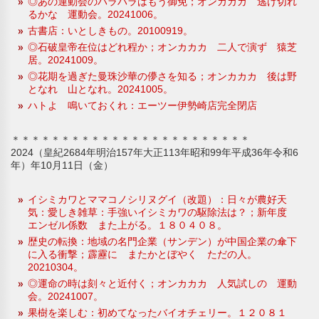
◎あの運動会のハラハラはもう御免；オンカカカ 逃げ切れ
るかな 運動会。20241006。
古書店：いとしきもの。20100919。
◎石破皇帝在位はどれ程か；オンカカカ 二人で演ず 猿芝
居。20241009。
◎花期を過ぎた曼珠沙華の儚さを知る；オンカカカ 後は野
となれ 山となれ。20241005。
ハトよ 鳴いておくれ：エーツー伊勢崎店完全閉店
＊＊＊＊＊＊＊＊＊＊＊＊＊＊＊＊＊＊＊＊＊＊＊＊
2024（皇紀2684年明治157年大正113年昭和99年平成36年令和6
年）年10月11日（金）
イシミカワとママコノシリヌグイ（改題）：日々が農好天
気：愛しき雑草：手強いイシミカワの駆除法は？；新年度
エンゼル係数 また上がる。１８０４０８。
歴史の転換：地域の名門企業（サンデン）が中国企業の傘下
に入る衝撃；霹靂に またかとぼやく ただの人。
20210304。
◎運命の時は刻々と近付く；オンカカカ 人気試しの 運動
会。20241007。
果樹を楽しむ：初めてなったバイオチェリー。１２０８１