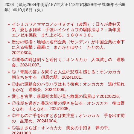
2024（皇紀2684年明治157年大正113年昭和99年平成36年令和6
年）年10月8日（火）
イシミカワとママコノシリヌグイ（改題）：日々が農好天
気：愛しき雑草：手強いイシミカワの駆除法は？；新年度
エンゼル係数 また上がる。１８０４０８。
歴史の転換：地域の名門企業（サンデン）が中国企業の傘下
に入る衝撃；霹靂に またかとぼやく ただの人。
20210304。
◎運命の時は刻々と近付く；オンカカカ 人気試しの 運動
会。20241007。
◎「青葉の笛」を聞くと人生の悲哀を感じる；オンカカカ
朝立ちをする 須磨の駅。20241001。
◎あの運動会のハラハラはもう御免；オンカカカ 逃げ切れ
るかな 運動会。20241006。
愛しき古里：萩原朔太郎が見た故郷の風景は？20120226。
◎花期を過ぎた曼珠沙華の儚さを知る；オンカカカ 後は野
となれ 山となれ。20241005。
◎生ものに手を出すときは要注意；オンカカカ 手を出す前
の 品定め。20241004。
◎黒よさらば；オンカカカ 美女の手招き 夢の中。
20241003。