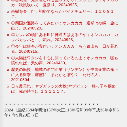
カ 秋風吹いて 夏祭り。20240925。
果樹を楽しむ：初めてなったバイオチェリー。１２０８１
７。
◎四国お遍路をしてみたい；オンカカカ 選挙は欺瞞 旅に
出よ。20240929。
◎カッパの頭にある皿に神通力はあるのか；オンカカカ カ
ッパカッパと 川流れ。20240923。
◎今年は銀杏が豊作か；オンカカカ もう猿山も 日が暮れ
る。20240915。
◎太陽はワタシを中心に回っているのよ；オンカカカ 嘘も
慣れれば 天の声。20240430。
歴史の転換：地域の名門企業（サンデン）が中国企業の傘下
に入る衝撃；霹靂に またかとぼやく ただの人。
20210304。
日々農天気：ヤブガラシの大株(ヤブガラシ 根っ子を掴め
ば 俺の勝ち)。１３１１１７。
＊＊＊＊＊＊＊＊＊＊＊＊＊＊＊＊＊＊＊＊＊＊＊＊
2024（皇紀2684年明治157年大正113年昭和99年平成36年令和6
年）年9月29日（日）