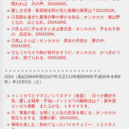
慣れれば 天の声。20240430。
愛しき古里：萩原朔太郎が見た故郷の風景は？20120226。
◎花期を過ぎた曼珠沙華の儚さを知る；オンカカカ 後は野
となれ 山となれ。20241005。
◎生ものに手を出すときは要注意；オンカカカ 手を出す前
の 品定め。20241004。
◎黒よさらば；オンカカカ 美女の手招き 夢の中。
20241003。
◎もうそろそろ柿が色付きそうだ；オンカカカ かつぎかつ
がれ 捨てられる。20241002。
＊＊＊＊＊＊＊＊＊＊＊＊＊＊＊＊＊＊＊＊＊＊＊＊
2024（皇紀2684年明治157年大正113年昭和99年平成36年令和6
年）年10月5日（土）
イシミカワとママコノシリヌグイ（改題）：日々が農好天
気：愛しき雑草：手強いイシミカワの駆除法は？；新年度
エンゼル係数 また上がる。１８０４０８。
◎「青葉の笛」を聞くと人生の悲哀を感じる；オンカカカ
朝立ちをする 須磨の駅。20241001。
果樹を楽しむ：初めてなったバイオチェリー。１２０８１