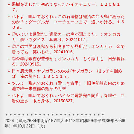
果樹を楽しむ：初めてなったバイオチェリー。１２０８１
７。
ハトよ 鳴いておくれ：この石造物は鯉沼の弁天島にあった
のか？；グーグルが ユーチューブまで 追いかける。１５
０９。
◎いよいよ選挙だ。選挙カーの声が聞こえた。；オンカカ
カ 黒いウグイス 耳障り。20241017。
◎この世界は晩秋から初冬までが見所だ；オンカカカ 金で
勝っても 笑いもの。20241016。
◎今年は銀杏が豊作か；オンカカカ もう猿山も 日が暮れ
る。20240915。
日々農天気：ヤブガラシの大株(ヤブガラシ 根っ子を掴め
ば 俺の勝ち)。１３１１１７。
ツルよ 飛んでおくれ（愛しき古里）：旧伊勢崎市内のため
池で唯一未整備の鯉沼の将来
ハトよ 鳴いておくれ：ベイシア電器完全閉店；春眠や 巨
岩の重さ 眼と身体。20150327。
＊＊＊＊＊＊＊＊＊＊＊＊＊＊＊＊＊＊＊＊＊＊＊＊
2024（皇紀2684年明治157年大正113年昭和99年平成36年令和6
年）年10月22日（火）