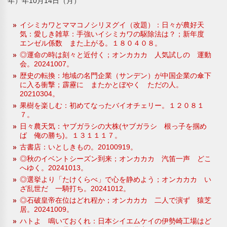
年）年10月14日（月）
イシミカワとママコノシリヌグイ（改題）：日々が農好天
気：愛しき雑草：手強いイシミカワの駆除法は？；新年度
エンゼル係数 また上がる。１８０４０８。
◎運命の時は刻々と近付く；オンカカカ 人気試しの 運動
会。20241007。
歴史の転換：地域の名門企業（サンデン）が中国企業の傘下
に入る衝撃；霹靂に またかとぼやく ただの人。
20210304。
果樹を楽しむ：初めてなったバイオチェリー。１２０８１
７。
日々農天気：ヤブガラシの大株(ヤブガラシ 根っ子を掴め
ば 俺の勝ち)。１３１１１７。
古書店：いとしきもの。20100919。
◎秋のイベントシーズン到来；オンカカカ 汽笛一声 どこ
へゆく。20241013。
◎選挙より「たけくらべ」で心を静めよう；オンカカカ い
ざ乱世だ 一騎打ち。20241012。
◎石破皇帝在位はどれ程か；オンカカカ 二人で演ず 猿芝
居。20241009。
ハトよ 鳴いておくれ：日本シイエムケイの伊勢崎工場はど