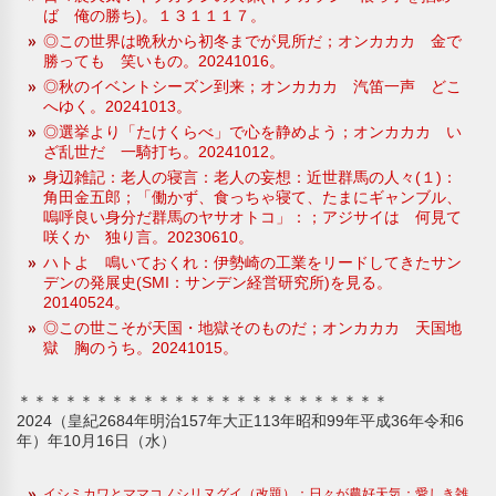
ば 俺の勝ち)。１３１１１７。
◎この世界は晩秋から初冬までが見所だ；オンカカカ 金で
勝っても 笑いもの。20241016。
◎秋のイベントシーズン到来；オンカカカ 汽笛一声 どこ
へゆく。20241013。
◎選挙より「たけくらべ」で心を静めよう；オンカカカ い
ざ乱世だ 一騎打ち。20241012。
身辺雑記：老人の寝言：老人の妄想：近世群馬の人々(１)：
角田金五郎；「働かず、食っちゃ寝て、たまにギャンブル、
嗚呼良い身分だ群馬のヤサオトコ」：；アジサイは 何見て
咲くか 独り言。20230610。
ハトよ 鳴いておくれ：伊勢崎の工業をリードしてきたサン
デンの発展史(SMI：サンデン経営研究所)を見る。
20140524。
◎この世こそが天国・地獄そのものだ；オンカカカ 天国地
獄 胸のうち。20241015。
＊＊＊＊＊＊＊＊＊＊＊＊＊＊＊＊＊＊＊＊＊＊＊＊
2024（皇紀2684年明治157年大正113年昭和99年平成36年令和6
年）年10月16日（水）
イシミカワとママコノシリヌグイ（改題）：日々が農好天気：愛しき雑