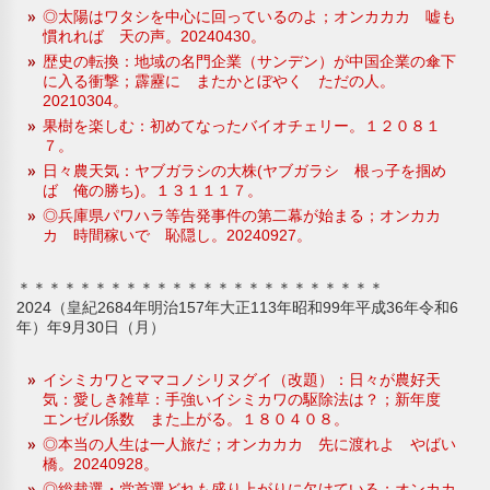
◎太陽はワタシを中心に回っているのよ；オンカカカ 嘘も
慣れれば 天の声。20240430。
歴史の転換：地域の名門企業（サンデン）が中国企業の傘下
に入る衝撃；霹靂に またかとぼやく ただの人。
20210304。
果樹を楽しむ：初めてなったバイオチェリー。１２０８１
７。
日々農天気：ヤブガラシの大株(ヤブガラシ 根っ子を掴め
ば 俺の勝ち)。１３１１１７。
◎兵庫県パワハラ等告発事件の第二幕が始まる；オンカカ
カ 時間稼いで 恥隠し。20240927。
＊＊＊＊＊＊＊＊＊＊＊＊＊＊＊＊＊＊＊＊＊＊＊＊
2024（皇紀2684年明治157年大正113年昭和99年平成36年令和6
年）年9月30日（月）
イシミカワとママコノシリヌグイ（改題）：日々が農好天
気：愛しき雑草：手強いイシミカワの駆除法は？；新年度
エンゼル係数 また上がる。１８０４０８。
◎本当の人生は一人旅だ；オンカカカ 先に渡れよ やばい
橋。20240928。
◎総裁選・党首選どれも盛り上がりに欠けている；オンカカ