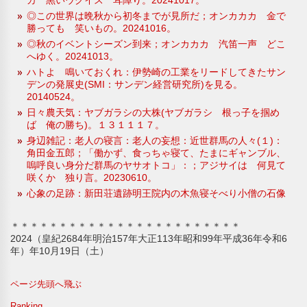
◎この世界は晩秋から初冬までが見所だ；オンカカカ 金で
勝っても 笑いもの。20241016。
◎秋のイベントシーズン到来；オンカカカ 汽笛一声 どこ
へゆく。20241013。
ハトよ 鳴いておくれ：伊勢崎の工業をリードしてきたサン
デンの発展史(SMI：サンデン経営研究所)を見る。
20140524。
日々農天気：ヤブガラシの大株(ヤブガラシ 根っ子を掴め
ば 俺の勝ち)。１３１１１７。
身辺雑記：老人の寝言：老人の妄想：近世群馬の人々(１)：
角田金五郎；「働かず、食っちゃ寝て、たまにギャンブル、
嗚呼良い身分だ群馬のヤサオトコ」：；アジサイは 何見て
咲くか 独り言。20230610。
心象の足跡：新田荘遺跡明王院内の木魚寝そべり小僧の石像
＊＊＊＊＊＊＊＊＊＊＊＊＊＊＊＊＊＊＊＊＊＊＊＊
2024（皇紀2684年明治157年大正113年昭和99年平成36年令和6
年）年10月19日（土）
ページ先頭へ飛ぶ
Ranking