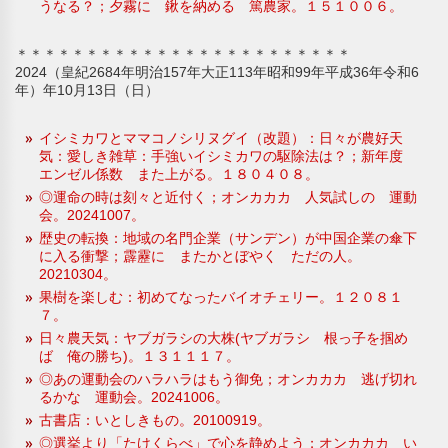
うなる？；夕霧に 鍬を納める 篤農家。１５１００６。
＊＊＊＊＊＊＊＊＊＊＊＊＊＊＊＊＊＊＊＊＊＊＊＊
2024（皇紀2684年明治157年大正113年昭和99年平成36年令和6
年）年10月13日（日）
イシミカワとママコノシリヌグイ（改題）：日々が農好天
気：愛しき雑草：手強いイシミカワの駆除法は？；新年度
エンゼル係数 また上がる。１８０４０８。
◎運命の時は刻々と近付く；オンカカカ 人気試しの 運動
会。20241007。
歴史の転換：地域の名門企業（サンデン）が中国企業の傘下
に入る衝撃；霹靂に またかとぼやく ただの人。
20210304。
果樹を楽しむ：初めてなったバイオチェリー。１２０８１
７。
日々農天気：ヤブガラシの大株(ヤブガラシ 根っ子を掴め
ば 俺の勝ち)。１３１１１７。
◎あの運動会のハラハラはもう御免；オンカカカ 逃げ切れ
るかな 運動会。20241006。
古書店：いとしきもの。20100919。
◎選挙より「たけくらべ」で心を静めよう；オンカカカ い