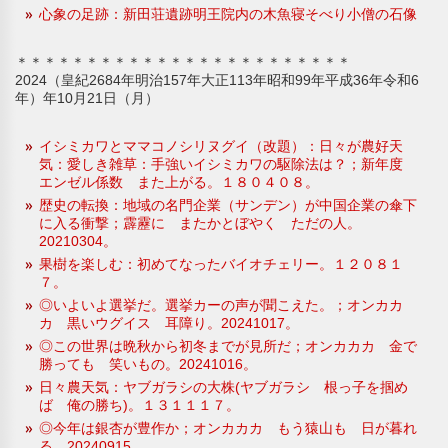
心象の足跡：新田荘遺跡明王院内の木魚寝そべり小僧の石像
＊＊＊＊＊＊＊＊＊＊＊＊＊＊＊＊＊＊＊＊＊＊＊＊
2024（皇紀2684年明治157年大正113年昭和99年平成36年令和6
年）年10月21日（月）
イシミカワとママコノシリヌグイ（改題）：日々が農好天
気：愛しき雑草：手強いイシミカワの駆除法は？；新年度
エンゼル係数 また上がる。１８０４０８。
歴史の転換：地域の名門企業（サンデン）が中国企業の傘下
に入る衝撃；霹靂に またかとぼやく ただの人。
20210304。
果樹を楽しむ：初めてなったバイオチェリー。１２０８１
７。
◎いよいよ選挙だ。選挙カーの声が聞こえた。；オンカカ
カ 黒いウグイス 耳障り。20241017。
◎この世界は晩秋から初冬までが見所だ；オンカカカ 金で
勝っても 笑いもの。20241016。
日々農天気：ヤブガラシの大株(ヤブガラシ 根っ子を掴め
ば 俺の勝ち)。１３１１１７。
◎今年は銀杏が豊作か；オンカカカ もう猿山も 日が暮れ
る。20240915。