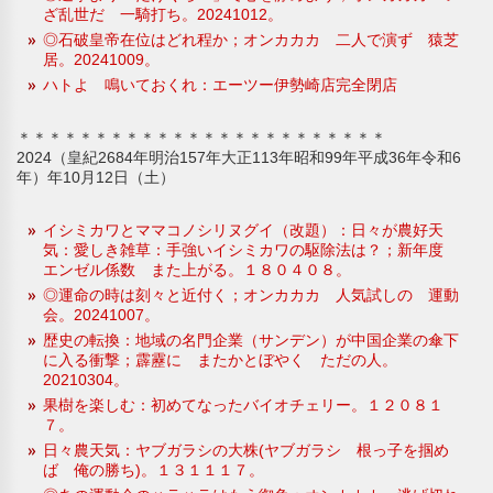
ざ乱世だ 一騎打ち。20241012。
◎石破皇帝在位はどれ程か；オンカカカ 二人で演ず 猿芝
居。20241009。
ハトよ 鳴いておくれ：エーツー伊勢崎店完全閉店
＊＊＊＊＊＊＊＊＊＊＊＊＊＊＊＊＊＊＊＊＊＊＊＊
2024（皇紀2684年明治157年大正113年昭和99年平成36年令和6
年）年10月12日（土）
イシミカワとママコノシリヌグイ（改題）：日々が農好天
気：愛しき雑草：手強いイシミカワの駆除法は？；新年度
エンゼル係数 また上がる。１８０４０８。
◎運命の時は刻々と近付く；オンカカカ 人気試しの 運動
会。20241007。
歴史の転換：地域の名門企業（サンデン）が中国企業の傘下
に入る衝撃；霹靂に またかとぼやく ただの人。
20210304。
果樹を楽しむ：初めてなったバイオチェリー。１２０８１
７。
日々農天気：ヤブガラシの大株(ヤブガラシ 根っ子を掴め
ば 俺の勝ち)。１３１１１７。