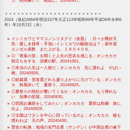
カ 時間稼いで 恥隠し。20240927。
＊＊＊＊＊＊＊＊＊＊＊＊＊＊＊＊＊＊＊＊＊＊＊＊
2024（皇紀2684年明治157年大正113年昭和99年平成36年令和6
年）年10月2日（水）
イシミカワとママコノシリヌグイ（改題）：日々が農好天
気：愛しき雑草：手強いイシミカワの駆除法は？；新年度
エンゼル係数 また上がる。１８０４０８。
◎「青葉の笛」を聞くと人生の悲哀を感じる；オンカカカ
朝立ちをする 須磨の駅。20241001。
◎本当の人生は一人旅だ；オンカカカ 先に渡れよ やばい
橋。20240928。
◎総裁選・党首選どれも盛り上がりに欠けている；オンカカ
カ 秋風吹いて 夏祭り。20240925。
◎夏祭りの熱狂が響いてくるか；オンカカカ もう帰れな
い 知事の部屋。20240930。
◎四国お遍路をしてみたい；オンカカカ 選挙は欺瞞 旅に
出よ。20240929。
◎太陽はワタシを中心に回っているのよ；オンカカカ 嘘も
慣れれば 天の声。20240430。
歴史の転換：地域の名門企業（サンデン）が中国企業の傘下