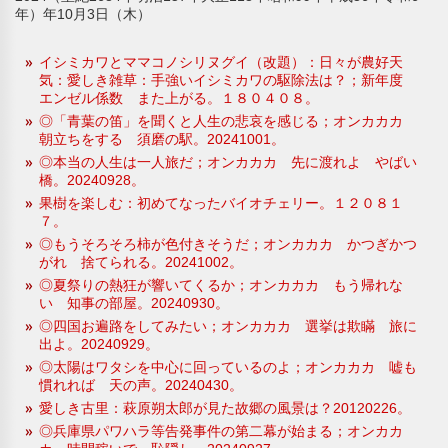
年）年10月3日（木）
イシミカワとママコノシリヌグイ（改題）：日々が農好天
気：愛しき雑草：手強いイシミカワの駆除法は？；新年度
エンゼル係数 また上がる。１８０４０８。
◎「青葉の笛」を聞くと人生の悲哀を感じる；オンカカカ
朝立ちをする 須磨の駅。20241001。
◎本当の人生は一人旅だ；オンカカカ 先に渡れよ やばい
橋。20240928。
果樹を楽しむ：初めてなったバイオチェリー。１２０８１
７。
◎もうそろそろ柿が色付きそうだ；オンカカカ かつぎかつ
がれ 捨てられる。20241002。
◎夏祭りの熱狂が響いてくるか；オンカカカ もう帰れな
い 知事の部屋。20240930。
◎四国お遍路をしてみたい；オンカカカ 選挙は欺瞞 旅に
出よ。20240929。
◎太陽はワタシを中心に回っているのよ；オンカカカ 嘘も
慣れれば 天の声。20240430。
愛しき古里：萩原朔太郎が見た故郷の風景は？20120226。
◎兵庫県パワハラ等告発事件の第二幕が始まる；オンカカ