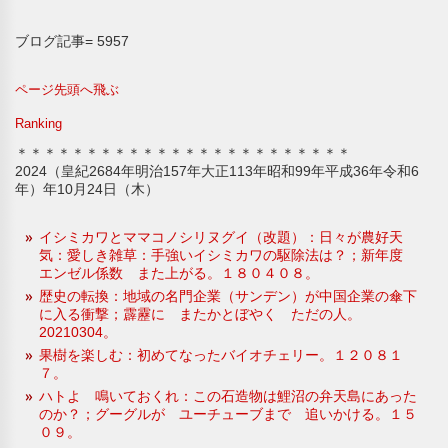
ブログ記事= 5957
ページ先頭へ飛ぶ
Ranking
＊＊＊＊＊＊＊＊＊＊＊＊＊＊＊＊＊＊＊＊＊＊＊＊
2024（皇紀2684年明治157年大正113年昭和99年平成36年令和6
年）年10月24日（木）
イシミカワとママコノシリヌグイ（改題）：日々が農好天
気：愛しき雑草：手強いイシミカワの駆除法は？；新年度
エンゼル係数 また上がる。１８０４０８。
歴史の転換：地域の名門企業（サンデン）が中国企業の傘下
に入る衝撃；霹靂に またかとぼやく ただの人。
20210304。
果樹を楽しむ：初めてなったバイオチェリー。１２０８１
７。
ハトよ 鳴いておくれ：この石造物は鯉沼の弁天島にあった
のか？；グーグルが ユーチューブまで 追いかける。１５
０９。