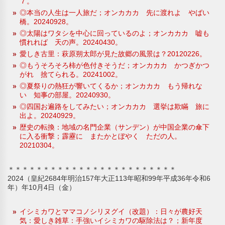
７。
◎本当の人生は一人旅だ；オンカカカ 先に渡れよ やばい
橋。20240928。
◎太陽はワタシを中心に回っているのよ；オンカカカ 嘘も
慣れれば 天の声。20240430。
愛しき古里：萩原朔太郎が見た故郷の風景は？20120226。
◎もうそろそろ柿が色付きそうだ；オンカカカ かつぎかつ
がれ 捨てられる。20241002。
◎夏祭りの熱狂が響いてくるか；オンカカカ もう帰れな
い 知事の部屋。20240930。
◎四国お遍路をしてみたい；オンカカカ 選挙は欺瞞 旅に
出よ。20240929。
歴史の転換：地域の名門企業（サンデン）が中国企業の傘下
に入る衝撃；霹靂に またかとぼやく ただの人。
20210304。
＊＊＊＊＊＊＊＊＊＊＊＊＊＊＊＊＊＊＊＊＊＊＊＊
2024（皇紀2684年明治157年大正113年昭和99年平成36年令和6
年）年10月4日（金）
イシミカワとママコノシリヌグイ（改題）：日々が農好天
気：愛しき雑草：手強いイシミカワの駆除法は？；新年度