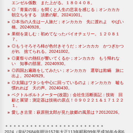
エンゼル係数 また上がる。１８０４０８。
◎「青葉の笛」を聞くと人生の悲哀を感じる；オンカカカ
朝立ちをする 須磨の駅。20241001。
◎本当の人生は一人旅だ；オンカカカ 先に渡れよ やばい
橋。20240928。
果樹を楽しむ：初めてなったバイオチェリー。１２０８１
７。
◎もうそろそろ柿が色付きそうだ；オンカカカ かつぎかつ
がれ 捨てられる。20241002。
◎夏祭りの熱狂が響いてくるか；オンカカカ もう帰れな
い 知事の部屋。20240930。
◎四国お遍路をしてみたい；オンカカカ 選挙は欺瞞 旅に
出よ。20240929。
◎太陽はワタシを中心に回っているのよ；オンカカカ 嘘も
慣れれば 天の声。20240430。
ベクトルボルトメーター(改題)：会社生活断面記：技術 回
顧と展望：測定器は技術の原点！０９０２２１＆１７１２２
１。
愛しき古里：萩原朔太郎が見た故郷の風景は？20120226。
＊＊＊＊＊＊＊＊＊＊＊＊＊＊＊＊＊＊＊＊＊＊＊＊
2024（皇紀2684年明治157年大正113年昭和99年平成36年令和6