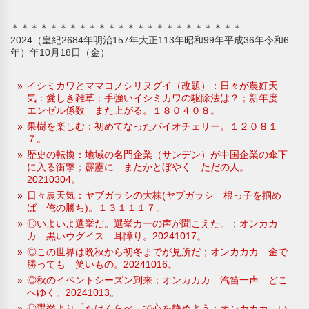
＊＊＊＊＊＊＊＊＊＊＊＊＊＊＊＊＊＊＊＊＊＊＊＊
2024（皇紀2684年明治157年大正113年昭和99年平成36年令和6
年）年10月18日（金）
イシミカワとママコノシリヌグイ（改題）：日々が農好天
気：愛しき雑草：手強いイシミカワの駆除法は？；新年度
エンゼル係数 また上がる。１８０４０８。
果樹を楽しむ：初めてなったバイオチェリー。１２０８１
７。
歴史の転換：地域の名門企業（サンデン）が中国企業の傘下
に入る衝撃；霹靂に またかとぼやく ただの人。
20210304。
日々農天気：ヤブガラシの大株(ヤブガラシ 根っ子を掴め
ば 俺の勝ち)。１３１１１７。
◎いよいよ選挙だ。選挙カーの声が聞こえた。；オンカカ
カ 黒いウグイス 耳障り。20241017。
◎この世界は晩秋から初冬までが見所だ；オンカカカ 金で
勝っても 笑いもの。20241016。
◎秋のイベントシーズン到来；オンカカカ 汽笛一声 どこ
へゆく。20241013。
◎選挙より「たけくらべ」で心を静めよう；オンカカカ い