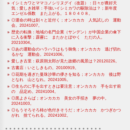
イシミカワとママコノシリヌグイ（改題）：日々が農好天
気：愛しき雑草：手強いイシミカワの駆除法は？；新年度
エンゼル係数 また上がる。１８０４０８。
◎運命の時は刻々と近付く；オンカカカ 人気試しの 運動
会。20241007。
歴史の転換：地域の名門企業（サンデン）が中国企業の傘下
に入る衝撃；霹靂に またかとぼやく ただの人。
20210304。
◎あの運動会のハラハラはもう御免；オンカカカ 逃げ切れ
るかな 運動会。20241006。
愛しき古里：萩原朔太郎が見た故郷の風景は？20120226。
古書店：いとしきもの。20100919。
◎花期を過ぎた曼珠沙華の儚さを知る；オンカカカ 後は野
となれ 山となれ。20241005。
◎生ものに手を出すときは要注意；オンカカカ 手を出す前
の 品定め。20241004。
◎黒よさらば；オンカカカ 美女の手招き 夢の中。
20241003。
◎もうそろそろ柿が色付きそうだ；オンカカカ かつぎかつ
がれ 捨てられる。20241002。
＊＊＊＊＊＊＊＊＊＊＊＊＊＊＊＊＊＊＊＊＊＊＊＊