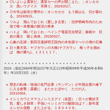
◎いよいよ選挙だ。選挙カーの声が聞こえた。；オンカカ
カ 黒いウグイス 耳障り。20241017。
◎今年は銀杏が豊作か；オンカカカ もう猿山も 日が暮れ
る。20240915。
ツルよ 飛んでおくれ（愛しき古里）：旧伊勢崎市内のため
池で唯一未整備の鯉沼の将来
ハトよ 鳴いておくれ：ベイシア電器完全閉店；春眠や 巨
岩の重さ 眼と身体。20150327。
心象の足跡：新田荘遺跡明王院内の木魚寝そべり小僧の石像
日々農天気：ヤブガラシの大株(ヤブガラシ 根っ子を掴め
ば 俺の勝ち)。１３１１１７。
＊＊＊＊＊＊＊＊＊＊＊＊＊＊＊＊＊＊＊＊＊＊＊＊
2024（皇紀2684年明治157年大正113年昭和99年平成36年令和6
年）年10月23日（水）
歴史の転換：地域の名門企業（サンデン）が中国企業の傘下
に入る衝撃；霹靂に またかとぼやく ただの人。
20210304。
イシミカワとママコノシリヌグイ（改題）：日々が農好天
気：愛しき雑草：手強いイシミカワの駆除法は？；新年度
エンゼル係数 また上がる。１８０４０８。