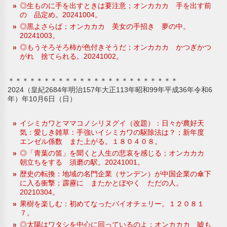
◎生ものに手を出すときは要注意；オンカカカ 手を出す前
の 品定め。20241004。
◎黒よさらば；オンカカカ 美女の手招き 夢の中。
20241003。
◎もうそろそろ柿が色付きそうだ；オンカカカ かつぎかつ
がれ 捨てられる。20241002。
＊＊＊＊＊＊＊＊＊＊＊＊＊＊＊＊＊＊＊＊＊＊＊＊
2024（皇紀2684年明治157年大正113年昭和99年平成36年令和6
年）年10月6日（日）
イシミカワとママコノシリヌグイ（改題）：日々が農好天
気：愛しき雑草：手強いイシミカワの駆除法は？；新年度
エンゼル係数 また上がる。１８０４０８。
◎「青葉の笛」を聞くと人生の悲哀を感じる；オンカカカ
朝立ちをする 須磨の駅。20241001。
歴史の転換：地域の名門企業（サンデン）が中国企業の傘下
に入る衝撃；霹靂に またかとぼやく ただの人。
20210304。
果樹を楽しむ：初めてなったバイオチェリー。１２０８１
７。
◎太陽はワタシを中心に回っているのよ；オンカカカ 嘘も