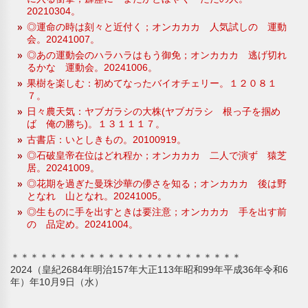
20210304。
◎運命の時は刻々と近付く；オンカカカ 人気試しの 運動
会。20241007。
◎あの運動会のハラハラはもう御免；オンカカカ 逃げ切れ
るかな 運動会。20241006。
果樹を楽しむ：初めてなったバイオチェリー。１２０８１
７。
日々農天気：ヤブガラシの大株(ヤブガラシ 根っ子を掴め
ば 俺の勝ち)。１３１１１７。
古書店：いとしきもの。20100919。
◎石破皇帝在位はどれ程か；オンカカカ 二人で演ず 猿芝
居。20241009。
◎花期を過ぎた曼珠沙華の儚さを知る；オンカカカ 後は野
となれ 山となれ。20241005。
◎生ものに手を出すときは要注意；オンカカカ 手を出す前
の 品定め。20241004。
＊＊＊＊＊＊＊＊＊＊＊＊＊＊＊＊＊＊＊＊＊＊＊＊
2024（皇紀2684年明治157年大正113年昭和99年平成36年令和6
年）年10月9日（水）