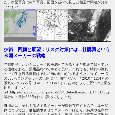
た。衛星写真は赤外写真。図面を並べて見ると相互の関連が分か
りやすい。
技術 回顧と展望：リスク対策には二社購買という
米国メーカーの戦略
当時開発したレギュレータICを調べてみるとまだ現役で残ってい
る機種がある。汎用品なので寿命が長い。それでも、時代の流れ
の中で生き残る機種はそれ相当の理由があるようだ。タイマーIC
の555もロングセラーの汎用ICだ。昨年だが、「2010年12月号の
景気のいい555号（Go！Go！Go！）にあやかって，五つの企画を
用意しました．
url=http://toragi.cqpub.co.jp/tabid/394/Default.aspx」というCG出
版社のトラ技555号はつい買ってしまった。
汎用品は、それを供給するメーカーが複数存在するので、ユーザ
側にとっては、価格競争させてコストを下げたり、納期や在庫の
リスクを軽減できるメリットがある。米国では二社購買が原則だ