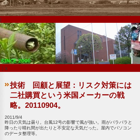
|
｜x
技術 回顧と展望：リスク対策には
二社購買という米国メーカーの戦
略。20110904。
2011/9/4
昨日の天気は曇り。台風12号の影響で風が強い。雨がパラパラと
降ったり晴れ間が出たりと不安定な天気だった。屋内でパソコン
のデータ整理等。