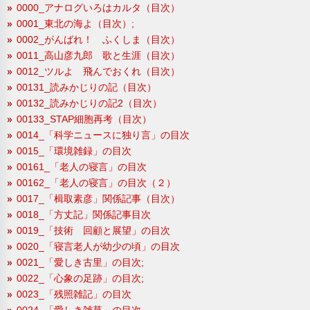
0000_アナログいろはカルタ（目次）
0001_東北の海よ（目次）;
0002_がんばれ！ ふくしま（目次）
0011_高山彦九郎 歌と生涯（目次）
0012_ツルよ 飛んでおくれ（目次）
00131_読みかじりの記（目次）
00132_読みかじりの記2（目次）
00133_STAP細胞再考（目次）
0014_「科学ニュースに独り言」の目次
0015_「環境雑録」の目次
00161_「老人の寝言」の目次
00162_「老人の寝言」の目次（２）
0017_「楫取素彦」関係記事（目次）
0018_「方丈記」関係記事目次
0019_「技術 回顧と展望」の目次
0020_「寝言老人が幼少の頃」の目次
0021_「愛しき古里」の目次;
0022_「心象の足跡」の目次;
0023_「残照雑記」の目次
0024_「愛しき雑草」の目次