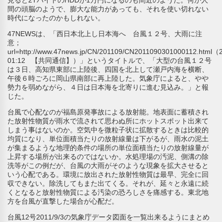
間の頭脳のようで、膨大な能力があっても、それを使い切れない
時代になったのかもしれない。
47NEWSは、「西日本北上し日本海へ 台風１２号、大雨に注
意；
url=http://www.47news.jp/CN/201109/CN2011090301000112.html（
01:12 【共同通信】）」というタイトルで、「大型の台風１２号
は３日、高知県東部に上陸後、四国を北上して瀬戸内海を横断、
午後６時ごろに岡山県南部に再上陸した。気象庁によると、やや
勢力を弱めながら、４日は日本海を北寄りに進む見込み。」と報
じた。
台風で心配なのが福島原発事故による放射能。地表面に蓄積され
た放射性物質が雨水で流されて思わぬ所にホットスポット出来て
しまう事はないのか。空気中を微粒子状に拡散するときは比較的
均質になり、単位面積当たりの放射線量は下がるが、雨水の泥土
が集まるような地理的条件の場所の単位面積当たりの放射線量が
上昇する場所が出来るのではないか。水処理場の汚泥、側溝の除
洗等がこの例だが、台風の大雨がそのような現象を拡大させると
いう心配である。環境に放出された放射性物質は最早、完全に回
収できない。除洗してもまた出てくる。それが、延々と永遠に続
くとなると放射性物質による汚染の恐ろしさを痛感する。東北地
方を台風が直撃した場合が心配だ。
台風12号2011/9/3の気象庁データ図面を一覧出来るようにまとめ