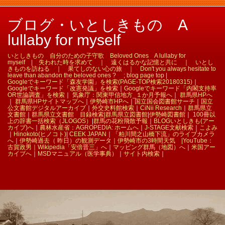
ブログ・いとしきもの A
lullaby for myself
いとしきもの 自分のための子守歌 Beloved Ones A lullaby for
myself | 失われた時を求めて ｜ 遠くはるかな記憶と共に ｜ いとし
きものを訪ねる ｜ 果てしのない心の旅 ｜ Don't you always hesitate to
leave than abandon the beloved ones ? ; blog page top |
Googleでキーワード「森友学園」を検索(PAGE-TOP検索20180315)
｜
Googleでキーワード「改憲発議」を検索
｜
Googleでキーワード「内閣支持率
OR世論調査」を検索
｜
気象庁：関東甲信地方_１か月予報へ
｜
群馬県HPへ
｜
群馬県HPサイトマップへ
｜
伊勢崎市HPへ
｜
国立国会図書館サーチ
｜
国立
公文書館デジタルアーカイブ
｜
外交史料館検索
｜
CiNii Research
｜
群馬県立
文書館
｜
群馬県立文書館 目録検索|
群馬県立図書館
|
伊勢崎図書館
｜
100冊以
上の辞書一括検索（JLOGOS）
|
群馬の花粉飛散予報
｜
BLOGいとしきも(アー
カイブ)へ
｜
農林水産省：AGROPEDIA: ホームへ
｜
J-STAGE文献検索
｜
こよみ
｜
Hinokoto(ヒノコト)
|
CEEK JAPAN
｜
「粕川間之山橋下流」のライブカメラ
へ
｜
伊勢崎過去（ 昨日）の観測データ｜
伊勢崎市の3時間天気 |
YouTube：
古賀政男｜
Wikipedia「安倍晋三」へ
｜
マッピング群馬（地図）へ
｜
米国アー
カイブへ
｜
MSDマニュアル（医学事典）
｜
サイト内検索
｜