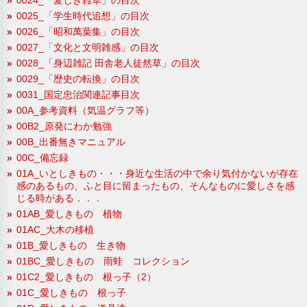
0025_「学生時代追想」の目次
0026_「昭和萬葉集」の目次
0027_「文化と文明雑感」の目次
0028_「身辺雑記 田舎老人徒然草」の目次
0029_「歴史の転換」の目次
0031_国定忠治関連記事目次
00A_参考資料（気温グラフ等）
00B2_原発にわか勉強
00B_出番無きマニュアル
00C_備忘録
01A_いとしきもの・・・身近な生活の中で余り気付かないが存在
感のあるもの、ふと目に留まったもの、そんなものに愛しさを感
じる時がある．．．
01AB_愛しきもの 植物
01AC_大木の移植
01B_愛しきもの 生き物
01BC_愛しきもの 雨蛙 コレクション
01C2_愛しきもの 根っ子（2）
01C_愛しきもの 根っ子