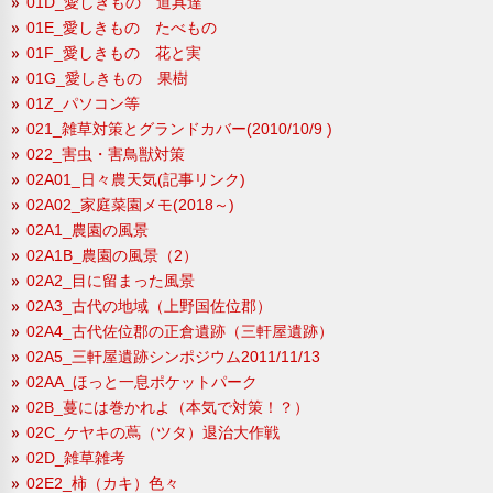
01D_愛しきもの 道具達
01E_愛しきもの たべもの
01F_愛しきもの 花と実
01G_愛しきもの 果樹
01Z_パソコン等
021_雑草対策とグランドカバー(2010/10/9 )
022_害虫・害鳥獣対策
02A01_日々農天気(記事リンク)
02A02_家庭菜園メモ(2018～)
02A1_農園の風景
02A1B_農園の風景（2）
02A2_目に留まった風景
02A3_古代の地域（上野国佐位郡）
02A4_古代佐位郡の正倉遺跡（三軒屋遺跡）
02A5_三軒屋遺跡シンポジウム2011/11/13
02AA_ほっと一息ポケットパーク
02B_蔓には巻かれよ（本気で対策！？）
02C_ケヤキの蔦（ツタ）退治大作戦
02D_雑草雑考
02E2_柿（カキ）色々