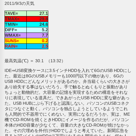
2011/9/3の天気
TAVE=
27.1
TMAX=
29.8
TMIN=
24.6
DIFF=
5.2
WMAX=
7.7
SUNS=
0.2
RAIN=
2.5
最高気温(℃) ＝ 30.1 （13:32）
IDE⇒USB変換ケースに3.5インチHDDを入れて6GのUSB HDDにし
た。最近は8GのUSBメモリーも1000円以下の物があり、6Gの
USB HDDにどんなメリットがあるのか。弁当箱くらいの大きさが
あり紛失する事はないだろう。手で触るとぬくもりと振動があり
ちょっと動物的だ。大容量の記憶を実現するための構造をそれな
りに表現している道具だ。できあがったUSB HDDに変な癖があっ
た。USB HUBにぶら下げると認識しない。パソコンのUSBコネク
タにつなぐと動く。パソコンを独占しようとしているようでこれ
も人間的で不器用でにくめない。実用になるだろうか。実は、ME
機でCD-ROMを焼くときHDDにイメージを作るのだが、パソコン
本体のHDD容量が少なくて、容量の大きなCD-ROMが焼けなかっ
た。その穴埋めを外付けHDDでしようと考えていた。新聞広告を
見ると2TバイトのHDDが1万円になるのも間近のようだ。何か人