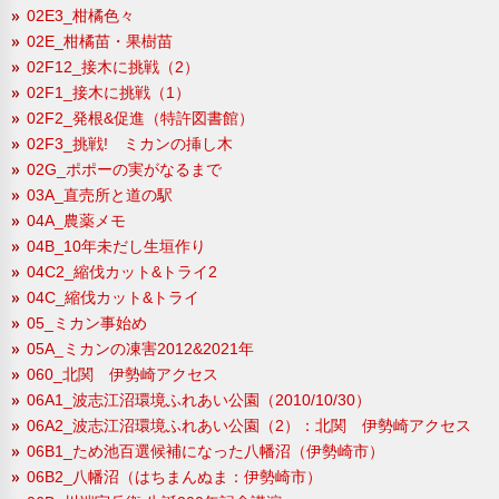
02E3_柑橘色々
02E_柑橘苗・果樹苗
02F12_接木に挑戦（2）
02F1_接木に挑戦（1）
02F2_発根&促進（特許図書館）
02F3_挑戦! ミカンの挿し木
02G_ポポーの実がなるまで
03A_直売所と道の駅
04A_農薬メモ
04B_10年未だし生垣作り
04C2_縮伐カット&トライ2
04C_縮伐カット&トライ
05_ミカン事始め
05A_ミカンの凍害2012&2021年
060_北関 伊勢崎アクセス
06A1_波志江沼環境ふれあい公園（2010/10/30）
06A2_波志江沼環境ふれあい公園（2）：北関 伊勢崎アクセス
06B1_ため池百選候補になった八幡沼（伊勢崎市）
06B2_八幡沼（はちまんぬま：伊勢崎市）