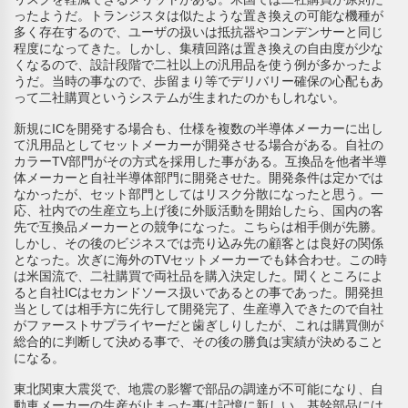
ったようだ。トランジスタは似たような置き換えの可能な機種が
多く存在するので、ユーザの扱いは抵抗器やコンデンサーと同じ
程度になってきた。しかし、集積回路は置き換えの自由度が少な
くなるので、設計段階で二社以上の汎用品を使う例が多かったよ
うだ。当時の事なので、歩留まり等でデリバリー確保の心配もあ
って二社購買というシステムが生まれたのかもしれない。
新規にICを開発する場合も、仕様を複数の半導体メーカーに出し
て汎用品としてセットメーカーが開発させる場合がある。自社の
カラーTV部門がその方式を採用した事がある。互換品を他者半導
体メーカーと自社半導体部門に開発させた。開発条件は定かでは
なかったが、セット部門としてはリスク分散になったと思う。一
応、社内での生産立ち上げ後に外販活動を開始したら、国内の客
先で互換品メーカーとの競争になった。こちらは相手側が先勝。
しかし、その後のビジネスでは売り込み先の顧客とは良好の関係
となった。次ぎに海外のTVセットメーカーでも鉢合わせ。この時
は米国流で、二社購買で両社品を購入決定した。聞くところによ
ると自社ICはセカンドソース扱いであるとの事であった。開発担
当としては相手方に先行して開発完了、生産導入できたので自社
がファーストサプライヤーだと歯ぎしりしたが、これは購買側が
総合的に判断して決める事で、その後の勝負は実績が決めること
になる。
東北関東大震災で、地震の影響で部品の調達が不可能になり、自
動車メーカーの生産が止まった事は記憶に新しい。基幹部品には