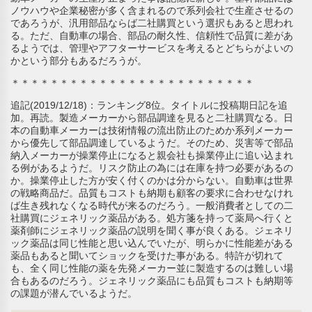
ノウハウや企業秘密が多く含まれるので系列会社で生産させるの
であろうが、汎用部品ならば二社購買という選択もあると思われ
る。ただ、自動車の場合、部品の耐久性、信頼性で品質に差があ
るようでは、管理やアフターサービスを考えるとどちらがよいの
かという部分もあるだろうが。
＊＊＊＊＊＊＊＊＊＊＊＊＊＊＊＊＊＊＊＊＊＊＊＊＊
追記(2019/12/18)：ランキング8位。タイトルに投稿期日記を追
加。再読。製造メーカーから部品調達を見ると二社購買なる。日
本の自動車メーカーは技術情報の流出防止のためか系列メーカー
から優先して部品調達しているようだ。そのため、災害等で部品
納入メーカーが操業停止になると親会社も操業停止に追い込まれ
る例があるようだ。リスク防止の為には在庫を持つ必要があるの
か。操業停止した方が安く付くのかは分からない。自動車は世界
の戦略商品だ。品質もコストも納期も顧客の要求に合わせなけれ
ば生き残れなくなる時代が来るのだろう。一般消費者としての二
社購買にジェネリック薬品がある。処方箋を持って薬局へ行くと
薬剤師にジェネリック薬品の説明を聞く事が良くある。ジェネリ
ック薬品は同じ性能と思い込んでいたが、明らかに性能差がある
薬品もあると聞いてショックを受けた事がある。特許が切れて
も、全く同じ性能の薬を先発メーカー並に製造するのは難しい場
合もあるのだろう。ジェネリック薬品にも品質もコストも納期等
の課題が潜んでいるようだ。