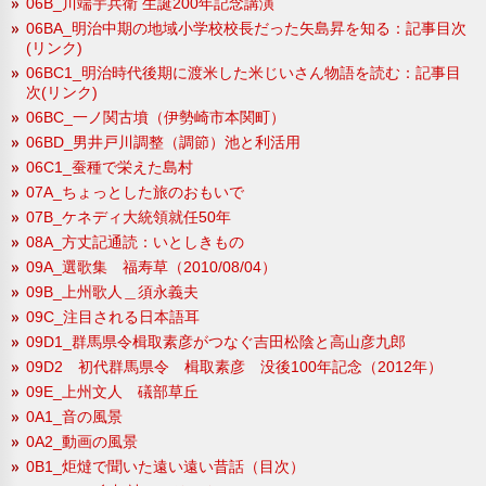
06B_川端宇兵衛 生誕200年記念講演
06BA_明治中期の地域小学校校長だった矢島昇を知る：記事目次
(リンク)
06BC1_明治時代後期に渡米した米じいさん物語を読む：記事目
次(リンク)
06BC_一ノ関古墳（伊勢崎市本関町）
06BD_男井戸川調整（調節）池と利活用
06C1_蚕種で栄えた島村
07A_ちょっとした旅のおもいで
07B_ケネディ大統領就任50年
08A_方丈記通読：いとしきもの
09A_選歌集 福寿草（2010/08/04）
09B_上州歌人＿須永義夫
09C_注目される日本語耳
09D1_群馬県令楫取素彦がつなぐ吉田松陰と高山彦九郎
09D2 初代群馬県令 楫取素彦 没後100年記念（2012年）
09E_上州文人 礒部草丘
0A1_音の風景
0A2_動画の風景
0B1_炬燵で聞いた遠い遠い昔話（目次）