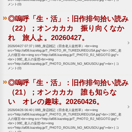
メント(0)
◎嗚呼「生・活」：旧作排句拾い読み
（22）；オンカカカ 振り向くなか
れ 旅人よ。20260427。
2026/04/27 07:37
08B_身辺雑記（田舎老人徒然草）<br><img
src="http://af06.kazelog.jp/T_PHOTO_IR_TUREDUREGUSA.jpg"<br>
08C_老
人の寝言<br><img src="http://af06.kazelog.jp/T_PHOTO_RJ_NEGOTO.jpg">
<br>
08E_老人の妄想<br><img
src="http://af06.kazelog.jp/T_PHOTO_ROUJIN_NO_MOUSOU.jpg"><br>
コ
メント(0)
◎嗚呼「生・活」：旧作排句拾い読み
（21）；オンカカカ 誰も知らな
い オレの趣味。20260426。
2026/04/26 06:40
08B_身辺雑記（田舎老人徒然草）<br><img
src="http://af06.kazelog.jp/T_PHOTO_IR_TUREDUREGUSA.jpg"<br>
08C_老
人の寝言<br><img src="http://af06.kazelog.jp/T_PHOTO_RJ_NEGOTO.jpg">
<br>
08E_老人の妄想<br><img
src="http://af06.kazelog.jp/T_PHOTO_ROUJIN_NO_MOUSOU.jpg"><br>
コ
メント(0)