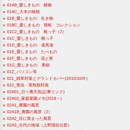
01AB_愛しきもの 植物
01AC_大木の移植
01B_愛しきもの 生き物
01BC_愛しきもの 雨蛙 コレクション
01C2_愛しきもの 根っ子（2）
01C_愛しきもの 根っ子
01D_愛しきもの 道具達
01E_愛しきもの たべもの
01F_愛しきもの 花と実
01G_愛しきもの 果樹
01Z_パソコン等
021_雑草対策とグランドカバー(2010/10/9 )
022_害虫・害鳥獣対策
02A01_日々農天気(記事リンク)
02A02_家庭菜園メモ(2018～)
02A1_農園の風景
02A1B_農園の風景（2）
02A2_目に留まった風景
02A3_古代の地域（上野国佐位郡）