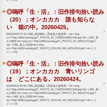
◎嗚呼「生・活」：旧作排句拾い読み
（20）；オンカカカ 誰も知らな
い 箱の中。20260425。
2026/04/25 07:43
08B_身辺雑記（田舎老人徒然草）<br><img
src="http://af06.kazelog.jp/T_PHOTO_IR_TUREDUREGUSA.jpg"<br>
08C_老
人の寝言<br><img src="http://af06.kazelog.jp/T_PHOTO_RJ_NEGOTO.jpg">
<br>
08E_老人の妄想<br><img
src="http://af06.kazelog.jp/T_PHOTO_ROUJIN_NO_MOUSOU.jpg"><br>
コ
メント(0)
◎嗚呼「生・活」：旧作排句拾い読み
（19）；オンカカカ 青いリンゴ
は どこにある。20260424。
2026/04/24 05:45
08B_身辺雑記（田舎老人徒然草）<br><img
src="http://af06.kazelog.jp/T_PHOTO_IR_TUREDUREGUSA.jpg"<br>
08C_老
人の寝言<br><img src="http://af06.kazelog.jp/T_PHOTO_RJ_NEGOTO.jpg">
<br>
08E_老人の妄想<br><img
src="http://af06.kazelog.jp/T_PHOTO_ROUJIN_NO_MOUSOU.jpg"><br>
コ
メント(0)