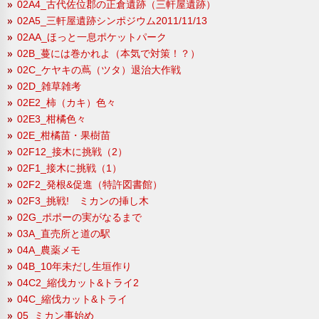
02A4_古代佐位郡の正倉遺跡（三軒屋遺跡）
02A5_三軒屋遺跡シンポジウム2011/11/13
02AA_ほっと一息ポケットパーク
02B_蔓には巻かれよ（本気で対策！？）
02C_ケヤキの蔦（ツタ）退治大作戦
02D_雑草雑考
02E2_柿（カキ）色々
02E3_柑橘色々
02E_柑橘苗・果樹苗
02F12_接木に挑戦（2）
02F1_接木に挑戦（1）
02F2_発根&促進（特許図書館）
02F3_挑戦! ミカンの挿し木
02G_ポポーの実がなるまで
03A_直売所と道の駅
04A_農薬メモ
04B_10年未だし生垣作り
04C2_縮伐カット&トライ2
04C_縮伐カット&トライ
05_ミカン事始め