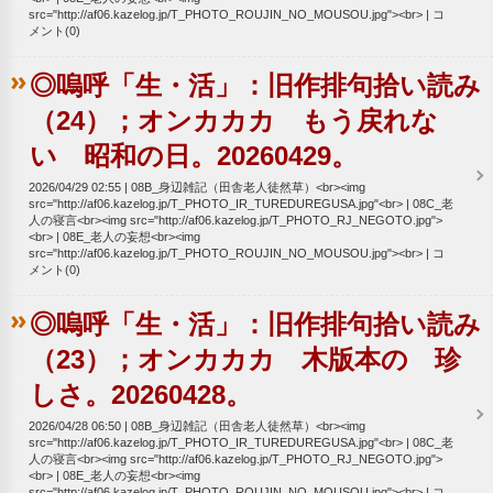
src="http://af06.kazelog.jp/T_PHOTO_ROUJIN_NO_MOUSOU.jpg"><br>
コ
メント(0)
◎嗚呼「生・活」：旧作排句拾い読み
（24）；オンカカカ もう戻れな
い 昭和の日。20260429。
2026/04/29 02:55
08B_身辺雑記（田舎老人徒然草）<br><img
src="http://af06.kazelog.jp/T_PHOTO_IR_TUREDUREGUSA.jpg"<br>
08C_老
人の寝言<br><img src="http://af06.kazelog.jp/T_PHOTO_RJ_NEGOTO.jpg">
<br>
08E_老人の妄想<br><img
src="http://af06.kazelog.jp/T_PHOTO_ROUJIN_NO_MOUSOU.jpg"><br>
コ
メント(0)
◎嗚呼「生・活」：旧作排句拾い読み
（23）；オンカカカ 木版本の 珍
しさ。20260428。
2026/04/28 06:50
08B_身辺雑記（田舎老人徒然草）<br><img
src="http://af06.kazelog.jp/T_PHOTO_IR_TUREDUREGUSA.jpg"<br>
08C_老
人の寝言<br><img src="http://af06.kazelog.jp/T_PHOTO_RJ_NEGOTO.jpg">
<br>
08E_老人の妄想<br><img
src="http://af06.kazelog.jp/T_PHOTO_ROUJIN_NO_MOUSOU.jpg"><br>
コ