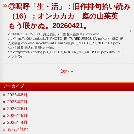
◎嗚呼「生・活」：旧作排句拾い読み
（16）；オンカカカ 庭の山茱萸
もう咲かぬ。20260421。
2026/04/21 08:25
08B_身辺雑記（田舎老人徒然草）<br><img
src="http://af06.kazelog.jp/T_PHOTO_IR_TUREDUREGUSA.jpg"<br>
08C_老
人の寝言<br><img src="http://af06.kazelog.jp/T_PHOTO_RJ_NEGOTO.jpg">
<br>
08E_老人の妄想<br><img
src="http://af06.kazelog.jp/T_PHOTO_ROUJIN_NO_MOUSOU.jpg"><br>
コ
メント(0)
次へ
»
アーカイブ
2026年8月
2026年7月
2026年6月
2026年5月
2026年4月
もっと読む