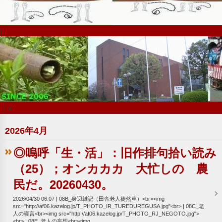
|
｜x
2026年4月
◎嗚呼「生・活」：旧作排句拾い読み
（25）；オンカカカ 大忙しの 農
民だ。20260430。
2026/04/30 06:07
08B_身辺雑記（田舎老人徒然草）<br><img
src="http://af06.kazelog.jp/T_PHOTO_IR_TUREDUREGUSA.jpg"<br>
08C_老
人の寝言<br><img src="http://af06.kazelog.jp/T_PHOTO_RJ_NEGOTO.jpg">
<br>
08E_老人の妄想<br><img