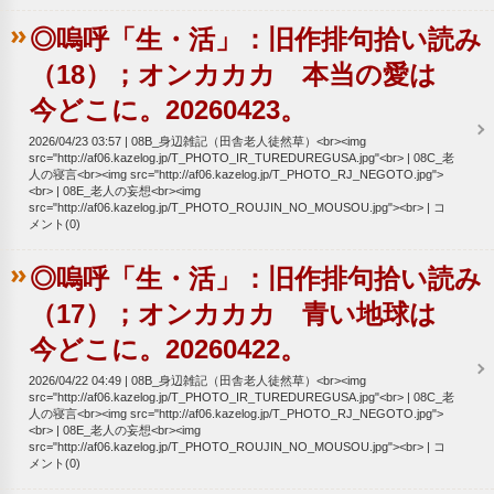
◎嗚呼「生・活」：旧作排句拾い読み
（18）；オンカカカ 本当の愛は
今どこに。20260423。
2026/04/23 03:57
08B_身辺雑記（田舎老人徒然草）<br><img
src="http://af06.kazelog.jp/T_PHOTO_IR_TUREDUREGUSA.jpg"<br>
08C_老
人の寝言<br><img src="http://af06.kazelog.jp/T_PHOTO_RJ_NEGOTO.jpg">
<br>
08E_老人の妄想<br><img
src="http://af06.kazelog.jp/T_PHOTO_ROUJIN_NO_MOUSOU.jpg"><br>
コ
メント(0)
◎嗚呼「生・活」：旧作排句拾い読み
（17）；オンカカカ 青い地球は
今どこに。20260422。
2026/04/22 04:49
08B_身辺雑記（田舎老人徒然草）<br><img
src="http://af06.kazelog.jp/T_PHOTO_IR_TUREDUREGUSA.jpg"<br>
08C_老
人の寝言<br><img src="http://af06.kazelog.jp/T_PHOTO_RJ_NEGOTO.jpg">
<br>
08E_老人の妄想<br><img
src="http://af06.kazelog.jp/T_PHOTO_ROUJIN_NO_MOUSOU.jpg"><br>
コ
メント(0)