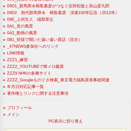
09D1_群馬県令楫取素彦がつなぐ吉田松陰と高山彦九郎
09D2 初代群馬県令 楫取素彦 没後100年記念（2012年）
09E_上州文人 礒部草丘
0A1_音の風景
0A2_動画の風景
0B1_炬燵で聞いた遠い遠い昔話（目次）
_47NEWS参加社へのリンク
LINK情報
ZZZ1_練習
ZZZ2_YOUTUBEで懐メロ鑑賞
ZZZ9 NHKの各種サイト
ZZZZ_Googleものぐさ検索_東京電力福島原発事故関連
年月日対応記事一覧
著作権とリンクに関する注意事項
プロフィール
メイン
PC表示に切り替え