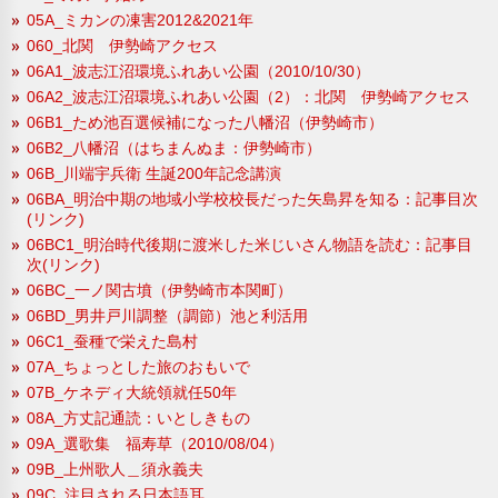
05A_ミカンの凍害2012&2021年
060_北関 伊勢崎アクセス
06A1_波志江沼環境ふれあい公園（2010/10/30）
06A2_波志江沼環境ふれあい公園（2）：北関 伊勢崎アクセス
06B1_ため池百選候補になった八幡沼（伊勢崎市）
06B2_八幡沼（はちまんぬま：伊勢崎市）
06B_川端宇兵衛 生誕200年記念講演
06BA_明治中期の地域小学校校長だった矢島昇を知る：記事目次
(リンク)
06BC1_明治時代後期に渡米した米じいさん物語を読む：記事目
次(リンク)
06BC_一ノ関古墳（伊勢崎市本関町）
06BD_男井戸川調整（調節）池と利活用
06C1_蚕種で栄えた島村
07A_ちょっとした旅のおもいで
07B_ケネディ大統領就任50年
08A_方丈記通読：いとしきもの
09A_選歌集 福寿草（2010/08/04）
09B_上州歌人＿須永義夫
09C_注目される日本語耳