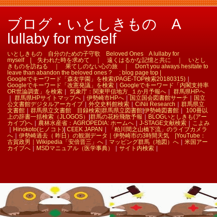
ブログ・いとしきもの A
lullaby for myself
いとしきもの 自分のための子守歌 Beloved Ones A lullaby for
myself | 失われた時を求めて ｜ 遠くはるかな記憶と共に ｜ いとし
きものを訪ねる ｜ 果てしのない心の旅 ｜ Don't you always hesitate to
leave than abandon the beloved ones ? ; blog page top |
Googleでキーワード「森友学園」を検索(PAGE-TOP検索20180315)
｜
Googleでキーワード「改憲発議」を検索
｜
Googleでキーワード「内閣支持率
OR世論調査」を検索
｜
気象庁：関東甲信地方_１か月予報へ
｜
群馬県HPへ
｜
群馬県HPサイトマップへ
｜
伊勢崎市HPへ
｜
国立国会図書館サーチ
｜
国立
公文書館デジタルアーカイブ
｜
外交史料館検索
｜
CiNii Research
｜
群馬県立
文書館
｜
群馬県立文書館 目録検索|
群馬県立図書館
|
伊勢崎図書館
｜
100冊以
上の辞書一括検索（JLOGOS）
|
群馬の花粉飛散予報
｜
BLOGいとしきも(アー
カイブ)へ
｜
農林水産省：AGROPEDIA: ホームへ
｜
J-STAGE文献検索
｜
こよみ
｜
Hinokoto(ヒノコト)
|
CEEK JAPAN
｜
「粕川間之山橋下流」のライブカメラ
へ
｜
伊勢崎過去（ 昨日）の観測データ｜
伊勢崎市の3時間天気 |
YouTube：
古賀政男｜
Wikipedia「安倍晋三」へ
｜
マッピング群馬（地図）へ
｜
米国アー
カイブへ
｜
MSDマニュアル（医学事典）
｜
サイト内検索
｜