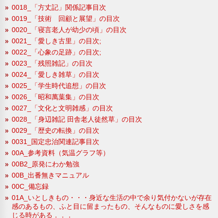
0018_「方丈記」関係記事目次
0019_「技術 回顧と展望」の目次
0020_「寝言老人が幼少の頃」の目次
0021_「愛しき古里」の目次;
0022_「心象の足跡」の目次;
0023_「残照雑記」の目次
0024_「愛しき雑草」の目次
0025_「学生時代追想」の目次
0026_「昭和萬葉集」の目次
0027_「文化と文明雑感」の目次
0028_「身辺雑記 田舎老人徒然草」の目次
0029_「歴史の転換」の目次
0031_国定忠治関連記事目次
00A_参考資料（気温グラフ等）
00B2_原発にわか勉強
00B_出番無きマニュアル
00C_備忘録
01A_いとしきもの・・・身近な生活の中で余り気付かないが存在
感のあるもの、ふと目に留まったもの、そんなものに愛しさを感
じる時がある．．．