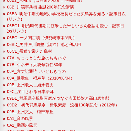
06B2_八幡沼（はちまんぬま：伊勢崎市）
06B_川端宇兵衛 生誕200年記念講演
06BA_明治中期の地域小学校校長だった矢島昇を知る：記事目次
(リンク)
06BC1_明治時代後期に渡米した米じいさん物語を読む：記事目
次(リンク)
06BC_一ノ関古墳（伊勢崎市本関町）
06BD_男井戸川調整（調節）池と利活用
06C1_蚕種で栄えた島村
07A_ちょっとした旅のおもいで
07B_ケネディ大統領就任50年
08A_方丈記通読：いとしきもの
09A_選歌集 福寿草（2010/08/04）
09B_上州歌人＿須永義夫
09C_注目される日本語耳
09D1_群馬県令楫取素彦がつなぐ吉田松陰と高山彦九郎
09D2 初代群馬県令 楫取素彦 没後100年記念（2012年）
09E_上州文人 礒部草丘
0A1_音の風景
0A2_動画の風景