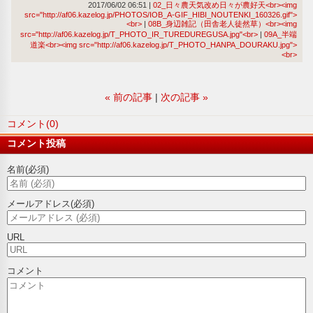
2017/06/02 06:51
02_日々農天気改め日々が農好天<br><img
src="http://af06.kazelog.jp/PHOTOS/IOB_A-GIF_HIBI_NOUTENKI_160326.gif">
<br>
08B_身辺雑記（田舎老人徒然草）<br><img
src="http://af06.kazelog.jp/T_PHOTO_IR_TUREDUREGUSA.jpg"<br>
09A_半端
道楽<br><img src="http://af06.kazelog.jp/T_PHOTO_HANPA_DOURAKU.jpg">
<br>
«
前の記事
次の記事
»
コメント(0)
コメント投稿
名前
(必須)
メールアドレス
(必須)
URL
コメント