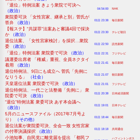
「退位」特例法案 きょう衆院で可決へ
04:54:00
NHK
（政治）
衆院委可決 「女性宮家、継承と別」菅氏が
01日 23:38
毎日新聞
答弁
（政治）
【報ステ】“共謀罪”法案あと審議4回で採決
01日 23:30
テレビ朝日
か
（政治）
退位法案、「女性宮家検討」を採択…衆院
01日 22:50
読売新聞
委
（政治）
「退位」特例法案 衆院委で可決
（政治）
01日 22:31
フジテレビ
議運委出席者 「権威」重視、全員ネクタイ
01日 21:41
毎日新聞
着用
（政治）
退位特例法、9日にも成立へ 菅氏「先例に
01日 21:07
朝日新聞
なりうる」
（社会）
天皇退位法案 衆院委で可決
（政治）
01日 21:01
フジテレビ
退位特例法、一代ごと法整備「先例に」 衆
01日 20:38
日本経済新聞
院委で可決
（政治）
“退位”特例法案 衆委可決 あす本会議へ
01日 19:01
日本テレビ
（政治）
5月のニュースファイル（2017年7月号よ
01日 18:44
毎日新聞
り）
（その他）
退位法案が衆院委可決、全会一致 女性宮家
01日 18:18
共同通信
の付帯決議採択
（政治）
小池知事、自民党に離党届を提出 「都民フ
ハフィントンポス