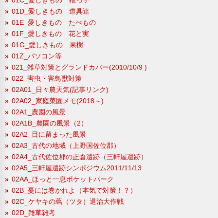
01D_愛しきもの 道具達
01E_愛しきもの たべもの
01F_愛しきもの 花と実
01G_愛しきもの 果樹
01Z_パソコン等
021_雑草対策とグランドカバー(2010/10/9 )
022_害虫・害鳥獣対策
02A01_日々農天気(記事リンク)
02A02_家庭菜園メモ(2018～)
02A1_農園の風景
02A1B_農園の風景（2）
02A2_目に留まった風景
02A3_古代の地域（上野国佐位郡）
02A4_古代佐位郡の正倉遺跡（三軒屋遺跡）
02A5_三軒屋遺跡シンポジウム2011/11/13
02AA_ほっと一息ポケットパーク
02B_蔓には巻かれよ（本気で対策！？）
02C_ケヤキの蔦（ツタ）退治大作戦
02D_雑草雑考