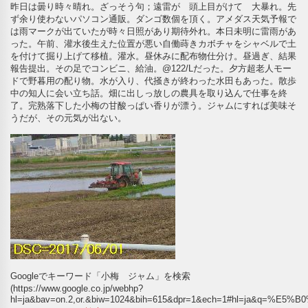
昨日は曇り時々晴れ。ざっそう句；遠雷が 頭上目がけて 大暴れ。先
ず余り使わないパソコン通販。ダンゴ数個を頂く。アメダス天気予報で
は雨マークが出ていたが時々日照があり期待外れ。本日未明に雷雨があ
った。午前、灌水後生えた位置が悪い自働蒔きカボチャをシャベルで土
を付けて掘り上げて移植。灌水。昼休みに配布物仕分け。昼過ぎ、結果
報告提出。その足でコンビニ、給油。@122/Lだった。夕方超老人モー
ドで野暮用の配り物。水が入り、代掻きが終わった水田もあった。散歩
中の知人に会い立ち話。畑に出しっ放しの農具を取り込んで仕事を終
了。完熟落下した小梅の甘酸っぱい香りが漂う。ジャムにすれば美味そ
うだが、その元気が出ない。
Googleでキーワード「小梅 ジャム」を検索
(https://www.google.co.jp/webhp?
hl=ja&bav=on.2,or.&biw=1024&bih=615&dpr=1&ech=1#hl=ja&