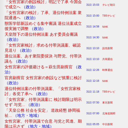
「女性宮家の創設検討」明記で了承 今国会
31日 15:03
テレビ朝日
で成立へ
（政治）
「女性宮家の検討」了承、退位特例法案 衆
31日 15:00
TBSテレビ
院通過へ
（政治）
獣医学部新設めぐる集中審議 退位法案成立
31日 14:58
NHK
後実施で調整
（政治）
天皇陛下の退位特例法案 あす委員会審議
31日 14:30
NHK
（政治）
「女性宮家検討」求める付帯決議案、確認
31日 13:10
読売新聞
見送り
（政治）
退位法案、あす衆院委採決 与野党、付帯決
31日 13:10
共同通信
議も
（政治）
女性宮家の評価避ける＝萩生田副長官
（政
31日 12:26
時事通信
治）
官房副長官 女性宮家の創設など慎重に検討
31日 12:16
NHK
（政治）
退位特例法案の付帯決議案、「女性宮家検
31日 11:18
TBSテレビ
討」各党了承へ
（政治）
「女性宮家」付帯決議案に 検討期限は明示
31日 07:50
東京新聞
せず 与党...
（政治）
「天皇公務 社会を安定」 道政経懇 静岡福
31日 07:00
北海道新聞
祉...
（地方・地域）
女性宮家、付帯決議で合意 与党と民進、期
31日 05:05
中日新聞
限は示さず
（地方・地域）