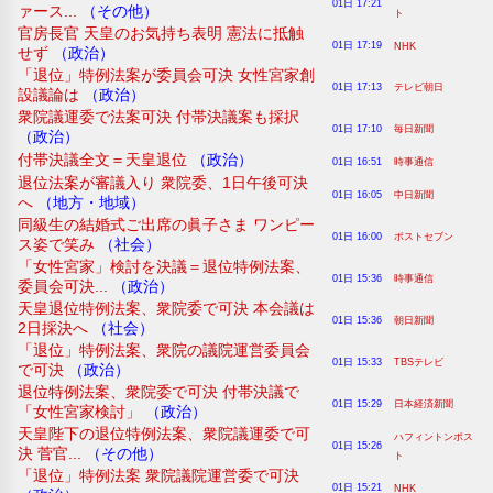
01日 17:21
ァース...
（その他）
ト
官房長官 天皇のお気持ち表明 憲法に抵触
01日 17:19
NHK
せず
（政治）
「退位」特例法案が委員会可決 女性宮家創
01日 17:13
テレビ朝日
設議論は
（政治）
衆院議運委で法案可決 付帯決議案も採択
01日 17:10
毎日新聞
（政治）
付帯決議全文＝天皇退位
（政治）
01日 16:51
時事通信
退位法案が審議入り 衆院委、1日午後可決
01日 16:05
中日新聞
へ
（地方・地域）
同級生の結婚式ご出席の眞子さま ワンピー
01日 16:00
ポストセブン
ス姿で笑み
（社会）
「女性宮家」検討を決議＝退位特例法案、
01日 15:36
時事通信
委員会可決...
（政治）
天皇退位特例法案、衆院委で可決 本会議は
01日 15:36
朝日新聞
2日採決へ
（社会）
「退位」特例法案、衆院の議院運営委員会
01日 15:33
TBSテレビ
で可決
（政治）
退位特例法案、衆院委で可決 付帯決議で
01日 15:29
日本経済新聞
「女性宮家検討」
（政治）
天皇陛下の退位特例法案、衆院議運委で可
ハフィントンポス
01日 15:26
決 菅官...
（その他）
ト
「退位」特例法案 衆院議院運営委で可決
01日 15:21
NHK