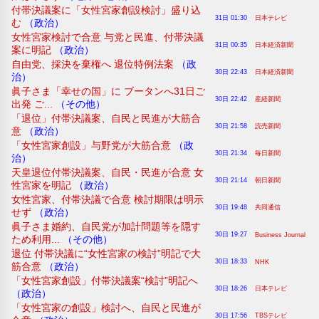
付帯決議案に「女性宮家創設検討」盛り込
31日 01:30
日本テレビ
む
（政治）
女性宮家検討で合意 与党と民進、付帯決議
31日 00:35
日本経済新聞
案に明記
（政治）
自由党、採決を棄権へ 退位特例法案
（政
30日 22:43
日本経済新聞
治）
眞子さま「幸せの国」に ブータンへ31日ご
30日 22:42
産経新聞
出発 ご...
（その他）
「退位」付帯決議案、自民と民進が大筋合
30日 21:58
読売新聞
意
（政治）
「女性宮家創設」与野党が大筋合意
（政
30日 21:34
毎日新聞
治）
天皇退位付帯決議案、自民・民進が合意 女
30日 21:14
朝日新聞
性宮家を明記
（政治）
女性宮家、付帯決議で合意 検討期限は明示
30日 19:48
共同通信
せず
（政治）
眞子さま婚約、自民党が加計問題等を隠す
30日 19:27
Business Journal
ため利用...
（その他）
退位 付帯決議に“女性宮家の検討”明記で大
30日 18:33
NHK
筋合意
（政治）
「女性宮家創設」付帯決議案“検討”明記へ
30日 18:26
日本テレビ
（政治）
「女性宮家の創設」検討へ、自民と民進が
30日 17:56
TBSテレビ