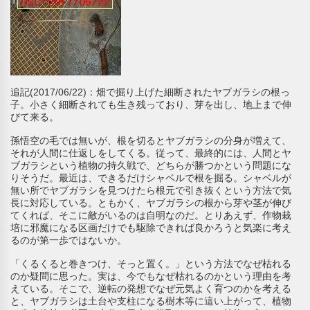
追記(2017/06/22)：畑で掘り上げた細断されたヤブガラシの根っ
子。小さく細断されても生き残っており、芽を出し、地上まで伸
びて来る。
孫悟空の毛では無いが、根を切るとヤブガラシの分身が増えて、
それが人間に仕返しをしてくる。従って、最終的には、人間とヤ
ブガラシという植物の持久戦で、どちらが勝つかという問題にな
りそうだ。最近は、できるだけシャベルで根を掘る。シャベルが
無い所でヤブガラシを見つけたら根元で引き抜くという方法で気
長に対応している。ともかく、ヤブガラシの根から芽や茎が伸び
てくれば、そこに敵がいるのは自明なのだ。とりあえず、作物栽
培に邪魔になる区画だけでも駆除できれば良かろうと気楽に考え
るのが第一歩ではないか。
「くるくると巻きつけ、そっと置く。」という方法でなぜ枯れる
のか疑問に思った。実は、今でもなぜ枯れるのかという理由を考
えている。そこで、逆転の発想でなぜ元気よく育つのかを考える
と、ヤブガラシは土台や支柱になる樹木等に這い上がって、植物