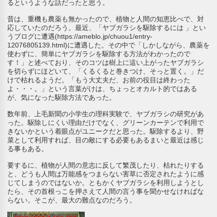
るというような話だったと思う。
昔は、重機も農薬も無かったので、植物と人間の知恵比べで、対
応していたのだろう。最近、「ヤブガラシを駆除するには 」とい
うブログに遭遇(https://ameblo.jp/chuou1/entry-
12076805139.html)に遭遇した。その中で「しかしながら、農薬を
使わずに、簡単にヤブガラシを駆除する方法がわかったので
す！」と述べており、そのコツは樹上に這い上がったヤブガラシ
を切らずにほどいて、「くるくると巻きつけ、そっと置く。」だ
けで枯れるようだ。「もう大丈夫だ、お前の役目は終わった
よ・・・。」という言葉がけは、ちょっとオカルト的ではある
が、気になった駆除方法であった。
数年前、上毛新聞の小学生の理科実験で、ヤブガラシの研究があ
った。駆除しにくい理由だけでなく、グリーンカーテンで利用で
きないかという着眼点がユニークだと思った。駆除するより、野
菜として利用すれば、目の敵にする必要もあるまいと最近は感じ
る事もある。
要するに、植物が人間の意志に反して繁茂したり、枯れたりする
と、どうも人間は万能感をつまらない害草に否定されたように感
じてしまうのではないか。ともかくヤブガラシを利用しようとし
たら、その首根っこを押さえて人間の言う事を聞かせなければな
らない。そこが、最大の難点なのだろう。