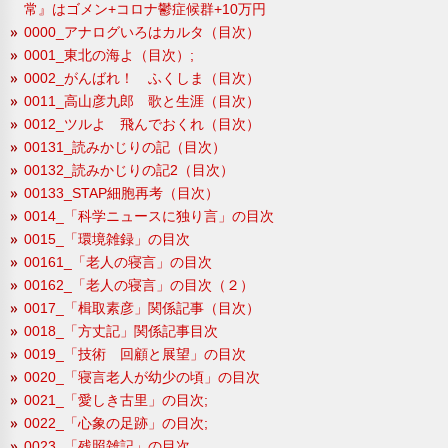
常』はゴメン+コロナ鬱症候群+10万円
0000_アナログいろはカルタ（目次）
0001_東北の海よ（目次）;
0002_がんばれ！ ふくしま（目次）
0011_高山彦九郎 歌と生涯（目次）
0012_ツルよ 飛んでおくれ（目次）
00131_読みかじりの記（目次）
00132_読みかじりの記2（目次）
00133_STAP細胞再考（目次）
0014_「科学ニュースに独り言」の目次
0015_「環境雑録」の目次
00161_「老人の寝言」の目次
00162_「老人の寝言」の目次（２）
0017_「楫取素彦」関係記事（目次）
0018_「方丈記」関係記事目次
0019_「技術 回顧と展望」の目次
0020_「寝言老人が幼少の頃」の目次
0021_「愛しき古里」の目次;
0022_「心象の足跡」の目次;
0023_「残照雑記」の目次