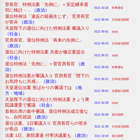
菅長官、特例法案「先例に」＝安定継承適
01日 10:24
時事通信
切に検討－...
（政治）
退位特例法「違反の疑義生じず」 官房長官
01日 09:44
日本経済新聞
が答弁
（政治）
天皇陛下の退位に向けた特例法案 審議入り
01日 09:41
NHK
（社会）
官房長官、退位特例法「将来の先例に」
01日 09:33
日本経済新聞
（政治）
退位に向けた特例法案 共産が修正案提出
01日 09:31
NHK
（社会）
退位特例法「先例に」＝菅官房長官
（政
01日 09:29
時事通信
治）
退位特例法案が審議入り 官房長官「陛下の
01日 09:21
日本経済新聞
お気持ちに共感」
（政治）
天皇退位法案 形ばかりの審議では
（地
01日 09:01
信濃毎日新聞
方・地域）
天皇陛下の退位に向けた特例法案 きょう衆
01日 04:39
NHK
院議運委で審議
（社会）
首相出席の集中審議、退位特例法成立後な
01日 00:09
朝日新聞
ら…自民容認
（政治）
退位法案、1日審議入り 官房長官らの答弁
31日 21:58
日本経済新聞
が焦点
（政治）
法案 1日、衆院通過 付帯決議案も
（政治）
31日 19:16
毎日新聞