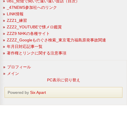
0B1_炬燵で聞いた遠い遠い昔話（目次）
_47NEWS参加社へのリンク
LINK情報
ZZZ1_練習
ZZZ2_YOUTUBEで懐メロ鑑賞
ZZZ9 NHKの各種サイト
ZZZZ_Googleものぐさ検索_東京電力福島原発事故関連
年月日対応記事一覧
著作権とリンクに関する注意事項
プロフィール
メイン
PC表示に切り替え
Powered by
Six Apart