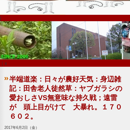
|
｜x
半端道楽：日々が農好天気：身辺雑
記：田舎老人徒然草：ヤブガラシの
愛おしさVS無意味な持久戦；遠雷
が 頭上目がけて 大暴れ。１７０
６０２。
2017年6月2日（金）