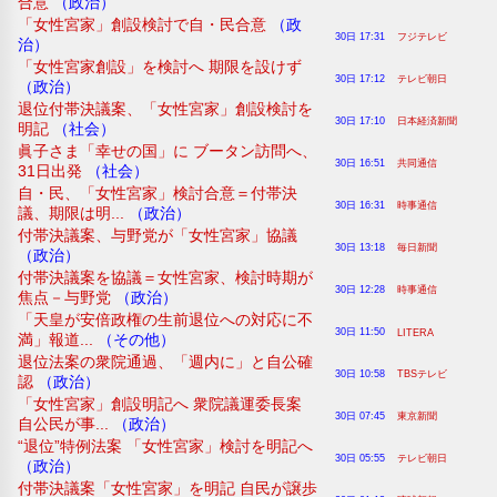
合意
（政治）
「女性宮家」創設検討で自・民合意
（政
30日 17:31
フジテレビ
治）
「女性宮家創設」を検討へ 期限を設けず
30日 17:12
テレビ朝日
（政治）
退位付帯決議案、「女性宮家」創設検討を
30日 17:10
日本経済新聞
明記
（社会）
眞子さま「幸せの国」に ブータン訪問へ、
30日 16:51
共同通信
31日出発
（社会）
自・民、「女性宮家」検討合意＝付帯決
30日 16:31
時事通信
議、期限は明...
（政治）
付帯決議案、与野党が「女性宮家」協議
30日 13:18
毎日新聞
（政治）
付帯決議案を協議＝女性宮家、検討時期が
30日 12:28
時事通信
焦点－与野党
（政治）
「天皇が安倍政権の生前退位への対応に不
30日 11:50
LITERA
満」報道...
（その他）
退位法案の衆院通過、「週内に」と自公確
30日 10:58
TBSテレビ
認
（政治）
「女性宮家」創設明記へ 衆院議運委長案
30日 07:45
東京新聞
自公民が事...
（政治）
“退位”特例法案 「女性宮家」検討を明記へ
30日 05:55
テレビ朝日
（政治）
付帯決議案「女性宮家」を明記 自民が譲歩