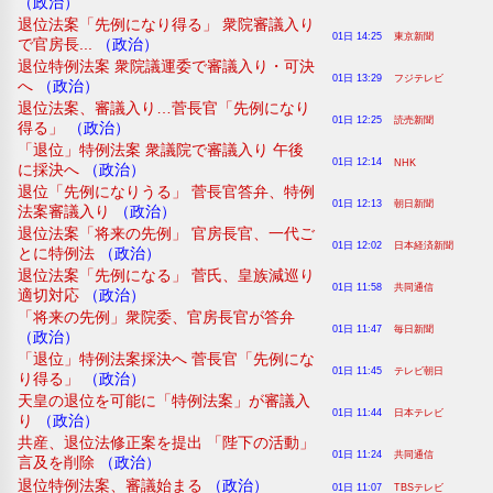
（政治）
退位法案「先例になり得る」 衆院審議入り
01日 14:25
東京新聞
で官房長...
（政治）
退位特例法案 衆院議運委で審議入り・可決
01日 13:29
フジテレビ
へ
（政治）
退位法案、審議入り…菅長官「先例になり
01日 12:25
読売新聞
得る」
（政治）
「退位」特例法案 衆議院で審議入り 午後
01日 12:14
NHK
に採決へ
（政治）
退位「先例になりうる」 菅長官答弁、特例
01日 12:13
朝日新聞
法案審議入り
（政治）
退位法案「将来の先例」 官房長官、一代ご
01日 12:02
日本経済新聞
とに特例法
（政治）
退位法案「先例になる」 菅氏、皇族減巡り
01日 11:58
共同通信
適切対応
（政治）
「将来の先例」衆院委、官房長官が答弁
01日 11:47
毎日新聞
（政治）
「退位」特例法案採決へ 菅長官「先例にな
01日 11:45
テレビ朝日
り得る」
（政治）
天皇の退位を可能に「特例法案」が審議入
01日 11:44
日本テレビ
り
（政治）
共産、退位法修正案を提出 「陛下の活動」
01日 11:24
共同通信
言及を削除
（政治）
退位特例法案、審議始まる
（政治）
01日 11:07
TBSテレビ