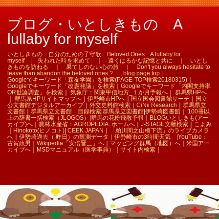
ブログ・いとしきもの A
lullaby for myself
いとしきもの 自分のための子守歌 Beloved Ones A lullaby for
myself | 失われた時を求めて ｜ 遠くはるかな記憶と共に ｜ いとし
きものを訪ねる ｜ 果てしのない心の旅 ｜ Don't you always hesitate to
leave than abandon the beloved ones ? ; blog page top |
Googleでキーワード「森友学園」を検索(PAGE-TOP検索20180315)
｜
Googleでキーワード「改憲発議」を検索
｜
Googleでキーワード「内閣支持率
OR世論調査」を検索
｜
気象庁：関東甲信地方_１か月予報へ
｜
群馬県HPへ
｜
群馬県HPサイトマップへ
｜
伊勢崎市HPへ
｜
国立国会図書館サーチ
｜
国立
公文書館デジタルアーカイブ
｜
外交史料館検索
｜
CiNii Research
｜
群馬県立
文書館
｜
群馬県立文書館 目録検索|
群馬県立図書館
|
伊勢崎図書館
｜
100冊以
上の辞書一括検索（JLOGOS）
|
群馬の花粉飛散予報
｜
BLOGいとしきも(アー
カイブ)へ
｜
農林水産省：AGROPEDIA: ホームへ
｜
J-STAGE文献検索
｜
こよみ
｜
Hinokoto(ヒノコト)
|
CEEK JAPAN
｜
「粕川間之山橋下流」のライブカメラ
へ
｜
伊勢崎過去（ 昨日）の観測データ｜
伊勢崎市の3時間天気 |
YouTube：
古賀政男｜
Wikipedia「安倍晋三」へ
｜
マッピング群馬（地図）へ
｜
米国アー
カイブへ
｜
MSDマニュアル（医学事典）
｜
サイト内検索
｜