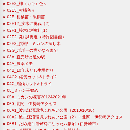
02E2_柿（カキ）色々
02E3_柑橘色々
02E_柑橘苗・果樹苗
02F12_接木に挑戦（2）
02F1_接木に挑戦（1）
02F2_発根&促進（特許図書館）
02F3_挑戦! ミカンの挿し木
02G_ポポーの実がなるまで
03A_直売所と道の駅
04A_農薬メモ
04B_10年未だし生垣作り
04C2_縮伐カット&トライ2
04C_縮伐カット&トライ
05_ミカン事始め
05A_ミカンの凍害2012&2021年
060_北関 伊勢崎アクセス
06A1_波志江沼環境ふれあい公園（2010/10/30）
06A2_波志江沼環境ふれあい公園（2）：北関 伊勢崎アクセス
06B1_ため池百選候補になった八幡沼（伊勢崎市）