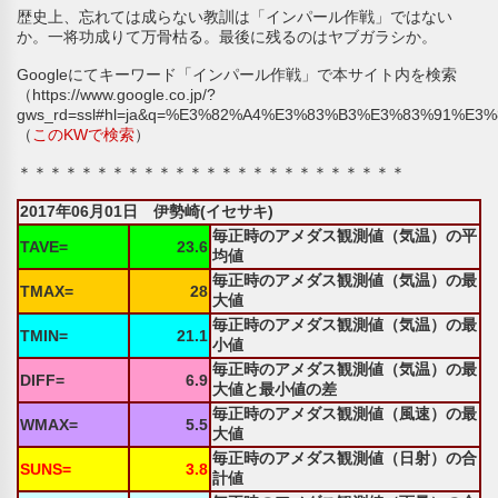
歴史上、忘れては成らない教訓は「インパール作戦」ではない
か。一将功成りて万骨枯る。最後に残るのはヤブガラシか。
Googleにてキーワード「インパール作戦」で本サイト内を検索
（https://www.google.co.jp/?
gws_rd=ssl#hl=ja&q=%E3%82%A4%E3%83%B3%E3%83%91%E3%83%
（
このKWで検索
）
＊＊＊＊＊＊＊＊＊＊＊＊＊＊＊＊＊＊＊＊＊＊＊＊＊
2017年06月01日 伊勢崎(イセサキ)
毎正時のアメダス観測値（気温）の平
TAVE=
23.6
均値
毎正時のアメダス観測値（気温）の最
TMAX=
28
大値
毎正時のアメダス観測値（気温）の最
TMIN=
21.1
小値
毎正時のアメダス観測値（気温）の最
DIFF=
6.9
大値と最小値の差
毎正時のアメダス観測値（風速）の最
WMAX=
5.5
大値
毎正時のアメダス観測値（日射）の合
SUNS=
3.8
計値