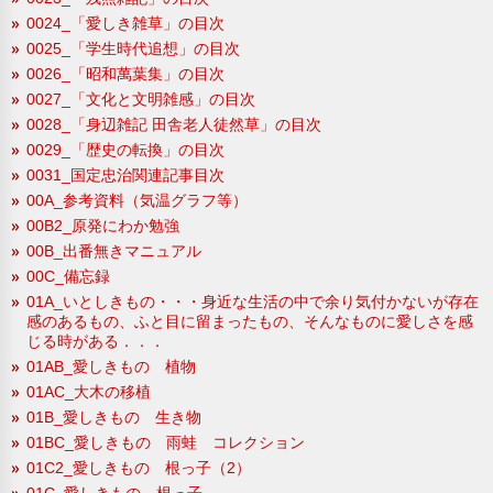
0024_「愛しき雑草」の目次
0025_「学生時代追想」の目次
0026_「昭和萬葉集」の目次
0027_「文化と文明雑感」の目次
0028_「身辺雑記 田舎老人徒然草」の目次
0029_「歴史の転換」の目次
0031_国定忠治関連記事目次
00A_参考資料（気温グラフ等）
00B2_原発にわか勉強
00B_出番無きマニュアル
00C_備忘録
01A_いとしきもの・・・身近な生活の中で余り気付かないが存在
感のあるもの、ふと目に留まったもの、そんなものに愛しさを感
じる時がある．．．
01AB_愛しきもの 植物
01AC_大木の移植
01B_愛しきもの 生き物
01BC_愛しきもの 雨蛙 コレクション
01C2_愛しきもの 根っ子（2）
01C_愛しきもの 根っ子