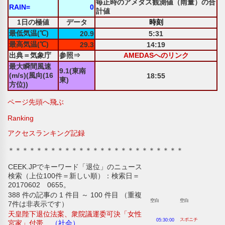
毎正時のアメダス観測値（雨量）の合
RAIN=
0
計値
1日の極値
データ
時刻
最低気温(℃)
20.9
5:31
最高気温(℃)
29.3
14:19
出典＝気象庁
参照⇒
AMEDASへのリンク
最大瞬間風速
9.1(東南
(m/s)(風向(16
18:55
東)
方位))
ページ先頭へ飛ぶ
Ranking
アクセスランキング記録
＊＊＊＊＊＊＊＊＊＊＊＊＊＊＊＊＊＊＊＊＊＊＊＊＊
CEEK.JPでキーワード「退位」のニュース
検索（上位100件＝新しい順）：検索日＝
20170602 0655。
388 件の記事の 1 件目 ～ 100 件目 （重複
空白
空白
7件は非表示です）
天皇陛下退位法案、衆院議運委可決「女性
スポニチ
05:30:00
宮家」付帯...
（社会）