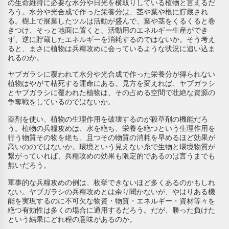
の生命維持に必要な水分や日光を横取りしている植物と言えるだ
ろう。水分や光合成で作った栄養分は、茎や葉や根に貯蔵され
る。樹上で展葉したツルは活動が盛んで、葉や茎をくるくると巻
きつけ、そっと地面に置くと、活動用のエネルギー生産ができ
ず、逆に貯蔵したエネルギーを消耗するのではないか。そう考え
ると、まさに植物は兵糧攻めに会っているような状況に追い込ま
れるのか。
ヤブガラシに覆われて水分や光合成で作った栄養分が得られない
植物はやがて枯死する運命にある。見方を変えれば、ヤブガラシ
とヤブガラシに覆われた植物は、その占める空間で壮絶な資源の
争奪戦をしているのではないか。
薬剤を使い、植物の生理作用を破壊するのが殺草剤の機能だろ
う。植物の兵糧攻めは、水を絶ち、栄養を絶つという生理作用を
行う物質その物を絶ち、且つその物質の消耗を早めるほど効果が
高いののではないか。環境という見えない糸で生物と環境物質が
繋がっていれば、兵糧攻めの効果も限定的であるのは言うまでも
無いだろう。
軍事的な兵糧攻めの例は、枚挙できないほど多くあるのかもしれ
ない。ヤブガラシの兵糧攻めとは余り聞かないが、やはりある機
能を実現するのに不可欠な物資・物質・エネルギー・資材等々を
絶つ有効性は多くの場合に通用するだろう。だが、勝った負けた
という結果にどれ程の意味があるのか。