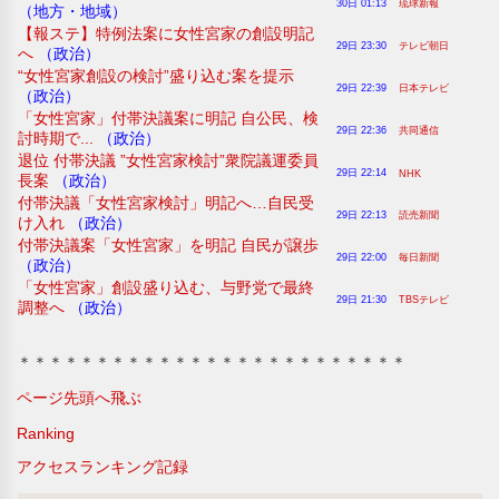
30日 01:13
琉球新報
（地方・地域）
【報ステ】特例法案に女性宮家の創設明記
29日 23:30
テレビ朝日
へ
（政治）
“女性宮家創設の検討”盛り込む案を提示
29日 22:39
日本テレビ
（政治）
「女性宮家」付帯決議案に明記 自公民、検
29日 22:36
共同通信
討時期で...
（政治）
退位 付帯決議 ”女性宮家検討”衆院議運委員
29日 22:14
NHK
長案
（政治）
付帯決議「女性宮家検討」明記へ…自民受
29日 22:13
読売新聞
け入れ
（政治）
付帯決議案「女性宮家」を明記 自民が譲歩
29日 22:00
毎日新聞
（政治）
「女性宮家」創設盛り込む、与野党で最終
29日 21:30
TBSテレビ
調整へ
（政治）
＊＊＊＊＊＊＊＊＊＊＊＊＊＊＊＊＊＊＊＊＊＊＊＊＊
ページ先頭へ飛ぶ
Ranking
アクセスランキング記録