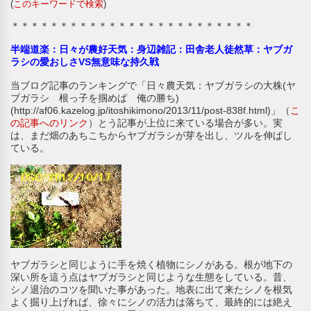
(
このキーワードで検索
)
＊＊＊＊＊＊＊＊＊＊＊＊＊＊＊＊＊＊＊＊＊＊＊＊＊
半端道楽：日々が農好天気：身辺雑記：田舎老人徒然草：ヤブガ
ラシの愛おしさVS無意味な持久戦
当ブログ記事のランキングで「日々農天気：ヤブガラシの大株(ヤ
ブガラシ 根っ子を掴めば 俺の勝ち)
(http://af06.kazelog.jp/itoshikimono/2013/11/post-838f.html)」（
こ
の記事へのリンク
）とう記事が上位に来ている場合が多い。実
は、まだ畑のあちこちからヤブガラシが芽を出し、ツルを伸ばし
ている。
ヤブガラシと同じように手を焼く植物にシノがある。根が地下の
深い所を這う点はヤブガラシと同じような生態をしている。昔、
シノ退治のコツを聞いた事があった。地表に出て来たシノを根気
よく掘り上げれば、徐々にシノの活力は落ちて、最終的には絶え