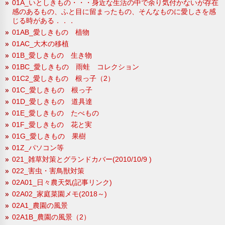
01A_いとしきもの・・・身近な生活の中で余り気付かないが存在
感のあるもの、ふと目に留まったもの、そんなものに愛しさを感
じる時がある．．．
01AB_愛しきもの 植物
01AC_大木の移植
01B_愛しきもの 生き物
01BC_愛しきもの 雨蛙 コレクション
01C2_愛しきもの 根っ子（2）
01C_愛しきもの 根っ子
01D_愛しきもの 道具達
01E_愛しきもの たべもの
01F_愛しきもの 花と実
01G_愛しきもの 果樹
01Z_パソコン等
021_雑草対策とグランドカバー(2010/10/9 )
022_害虫・害鳥獣対策
02A01_日々農天気(記事リンク)
02A02_家庭菜園メモ(2018～)
02A1_農園の風景
02A1B_農園の風景（2）