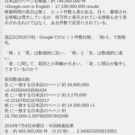
日本語のページを検索：約 744,000,000 件
○Google.com in English： 17,190,000,000 results
検索時間の表示は無く、ヒット件数も差がある。日々、蓄積され
る情報は増大しているが、何万件と表示されている情報も全て表
示されるわけではなく、ある件数で足切りされている。
追記2(2015/7/8)：Googleでのヒット件数比較。「病=1」で規格
化。
「病」と「死」は数値的に近い。「病」と「生」は数値的に遠
い。
「老」に関して、前回との乖離が大きい。「老」に関心が集中し
てきているのか？
前回数値比較:
生 に一致する日本語のページ 約 34,800,000
=2.433566433566434
老 に一致する日本語のページ 約 3,170,000
=0.2216783216783217
病 に一致する日本語のページ 約 14,300,000 =1
死 に一致する日本語のページ 約
15,700,000=1.097902097902098
2015年7月8日水曜日：今回検索結果
生：約 403,000,000 件 （0.23 秒） 。2.343023255813953