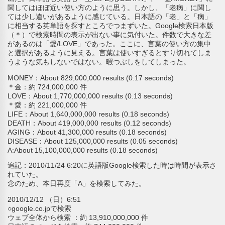
関してはほぼ近い使い方のように思う。しかし、「老病」に関し
ては少し違いがあるように感じている。日本語の「老」と「病」
に相当する英単語を探すところでつまずいた。Google検索日本版
（＊）で検索時間の表示が出ない事に気付いた。件数で大きな差
があるのは「愛/LOVE」であった。ここに、言葉の使い方の集中
と選択があるように見える。言葉は使いすぎるとすり切れてしま
うような気もしないではない。暇つぶしをしてしまった。
MONEY：About 829,000,000 results (0.17 seconds)
＊金：約 724,000,000 件
LOVE：About 1,770,000,000 results (0.13 seconds)
＊愛：約 221,000,000 件
LIFE：About 1,640,000,000 results (0.18 seconds)
DEATH：About 419,000,000 results (0.12 seconds)
AGING：About 41,300,000 results (0.18 seconds)
DISEASE：About 125,000,000 results (0.05 seconds)
A:About 15,100,000,000 results (0.18 seconds)
追記：2010/11/24 6:20に英語版Google検索した時は時間が表示さ
れていた。
念のため、本日再度「A」を検索してみた。
2010/12/12 （日）6:51
○google.co.jpで検索
ウェブ全体から検索 ：約 13,910,000,000 件