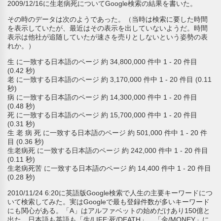
2009/12/16に生老病死についてGoogle検索の結果を書いた。
その時のデータは次のようであった。（当時は検索に要した時間
を表示していたが、最近はその表示を出していないようだ。時間
表示は他社が追随していたが速さを売りとしないという姿勢の表
れか。）
生 に一致する日本語のページ 約 34,800,000 件中 1 - 20 件目
(0.42 秒)
老 に一致する日本語のページ 約 3,170,000 件中 1 - 20 件目 (0.11
秒)
病 に一致する日本語のページ 約 14,300,000 件中 1 - 20 件目
(0.48 秒)
死 に一致する日本語のページ 約 15,700,000 件中 1 - 20 件目
(0.31 秒)
生 老 病 死 に一致する日本語のページ 約 501,000 件中 1 - 20 件
目 (0.36 秒)
生老病死 に一致する日本語のページ 約 242,000 件中 1 - 20 件目
(0.11 秒)
生老病死苦 に一致する日本語のページ 約 14,400 件中 1 - 20 件目
(0.28 秒)
2010/11/24 6:20に英語版Google検索で人生の主要キーワードにつ
いて検索してみた。実はGoogleで最も登録件数が多いキーワード
にも関心がある。「A」はアルファベットの始めだけあり150億と
出た。日本語も英語も「生/LIFE;死/DEATH」、「金/MONEY」に