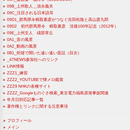
09B_上州歌人＿須永義夫
09C_注目される日本語耳
09D1_群馬県令楫取素彦がつなぐ吉田松陰と高山彦九郎
09D2 初代群馬県令 楫取素彦 没後100年記念（2012年）
09E_上州文人 礒部草丘
0A1_音の風景
0A2_動画の風景
0B1_炬燵で聞いた遠い遠い昔話（目次）
_47NEWS参加社へのリンク
LINK情報
ZZZ1_練習
ZZZ2_YOUTUBEで懐メロ鑑賞
ZZZ9 NHKの各種サイト
ZZZZ_Googleものぐさ検索_東京電力福島原発事故関連
年月日対応記事一覧
著作権とリンクに関する注意事項
プロフィール
メイン