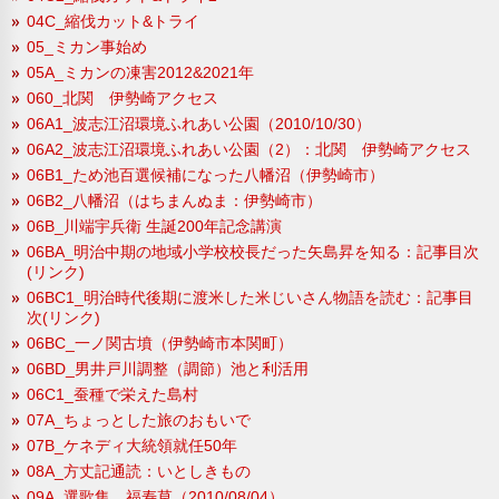
04C_縮伐カット&トライ
05_ミカン事始め
05A_ミカンの凍害2012&2021年
060_北関 伊勢崎アクセス
06A1_波志江沼環境ふれあい公園（2010/10/30）
06A2_波志江沼環境ふれあい公園（2）：北関 伊勢崎アクセス
06B1_ため池百選候補になった八幡沼（伊勢崎市）
06B2_八幡沼（はちまんぬま：伊勢崎市）
06B_川端宇兵衛 生誕200年記念講演
06BA_明治中期の地域小学校校長だった矢島昇を知る：記事目次
(リンク)
06BC1_明治時代後期に渡米した米じいさん物語を読む：記事目
次(リンク)
06BC_一ノ関古墳（伊勢崎市本関町）
06BD_男井戸川調整（調節）池と利活用
06C1_蚕種で栄えた島村
07A_ちょっとした旅のおもいで
07B_ケネディ大統領就任50年
08A_方丈記通読：いとしきもの
09A_選歌集 福寿草（2010/08/04）