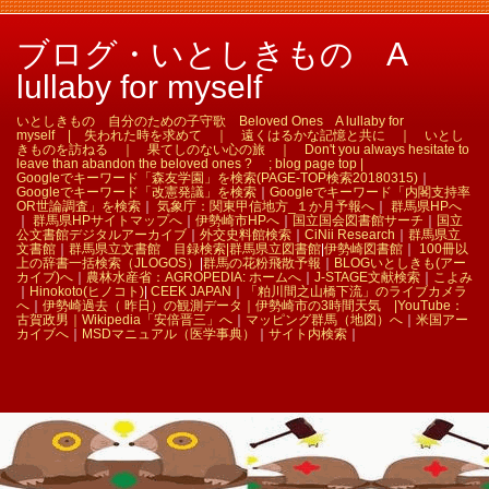
ブログ・いとしきもの A
lullaby for myself
いとしきもの 自分のための子守歌 Beloved Ones A lullaby for
myself | 失われた時を求めて ｜ 遠くはるかな記憶と共に ｜ いとし
きものを訪ねる ｜ 果てしのない心の旅 ｜ Don't you always hesitate to
leave than abandon the beloved ones ? ; blog page top |
Googleでキーワード「森友学園」を検索(PAGE-TOP検索20180315)
｜
Googleでキーワード「改憲発議」を検索
｜
Googleでキーワード「内閣支持率
OR世論調査」を検索
｜
気象庁：関東甲信地方_１か月予報へ
｜
群馬県HPへ
｜
群馬県HPサイトマップへ
｜
伊勢崎市HPへ
｜
国立国会図書館サーチ
｜
国立
公文書館デジタルアーカイブ
｜
外交史料館検索
｜
CiNii Research
｜
群馬県立
文書館
｜
群馬県立文書館 目録検索|
群馬県立図書館
|
伊勢崎図書館
｜
100冊以
上の辞書一括検索（JLOGOS）
|
群馬の花粉飛散予報
｜
BLOGいとしきも(アー
カイブ)へ
｜
農林水産省：AGROPEDIA: ホームへ
｜
J-STAGE文献検索
｜
こよみ
｜
Hinokoto(ヒノコト)
|
CEEK JAPAN
｜
「粕川間之山橋下流」のライブカメラ
へ
｜
伊勢崎過去（ 昨日）の観測データ｜
伊勢崎市の3時間天気 |
YouTube：
古賀政男｜
Wikipedia「安倍晋三」へ
｜
マッピング群馬（地図）へ
｜
米国アー
カイブへ
｜
MSDマニュアル（医学事典）
｜
サイト内検索
｜