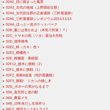
02A2_目に留まった風景
02A3_古代の地域（上野国佐位郡）
02A4_古代佐位郡の正倉遺跡（三軒屋遺跡）
02A5_三軒屋遺跡シンポジウム2011/11/13
02AA_ほっと一息ポケットパーク
02B_蔓には巻かれよ（本気で対策！？）
02C_ケヤキの蔦（ツタ）退治大作戦
02D_雑草雑考
02E2_柿（カキ）色々
02E3_柑橘色々
02E_柑橘苗・果樹苗
02F12_接木に挑戦（2）
02F1_接木に挑戦（1）
02F2_発根&促進（特許図書館）
02F3_挑戦! ミカンの挿し木
02G_ポポーの実がなるまで
03A_直売所と道の駅
04A_農薬メモ
04B_10年未だし生垣作り
04C2_縮伐カット&トライ2