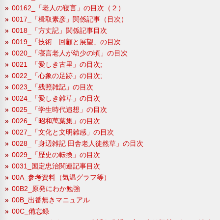
00162_「老人の寝言」の目次（２）
0017_「楫取素彦」関係記事（目次）
0018_「方丈記」関係記事目次
0019_「技術 回顧と展望」の目次
0020_「寝言老人が幼少の頃」の目次
0021_「愛しき古里」の目次;
0022_「心象の足跡」の目次;
0023_「残照雑記」の目次
0024_「愛しき雑草」の目次
0025_「学生時代追想」の目次
0026_「昭和萬葉集」の目次
0027_「文化と文明雑感」の目次
0028_「身辺雑記 田舎老人徒然草」の目次
0029_「歴史の転換」の目次
0031_国定忠治関連記事目次
00A_参考資料（気温グラフ等）
00B2_原発にわか勉強
00B_出番無きマニュアル
00C_備忘録