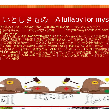
としきもの A lullaby for myse
の子守歌 Beloved Ones A lullaby for myself | 失われた時を求め
訪ねる ｜ 果てしのない心の旅 ｜ Don't you always hesitate to leave tha
og page top |
「森友学園」を検索(PAGE-TOP検索20180315)
｜
Googleでキーワード「改憲発議
持率OR世論調査」を検索
｜
気象庁：関東甲信地方_１か月予報へ
｜
群馬県HPへ
｜
へ
｜
国立国会図書館サーチ
｜
国立公文書館デジタルアーカイブ
｜
外交史料館検索
｜
Ci
立文書館 目録検索|
群馬県立図書館
|
伊勢崎図書館
｜
100冊以上の辞書一括検索（JL
としきも(アーカイブ)へ
｜
農林水産省：AGROPEDIA: ホームへ
｜
J-STAGE文献検索
CEEK JAPAN
｜
「粕川間之山橋下流」のライブカメラへ
｜
伊勢崎過去（ 昨日）の
Tube：古賀政男｜
Wikipedia「安倍晋三」へ
｜
マッピング群馬（地図）へ
｜
米国アー
｜
サイト内検索
｜