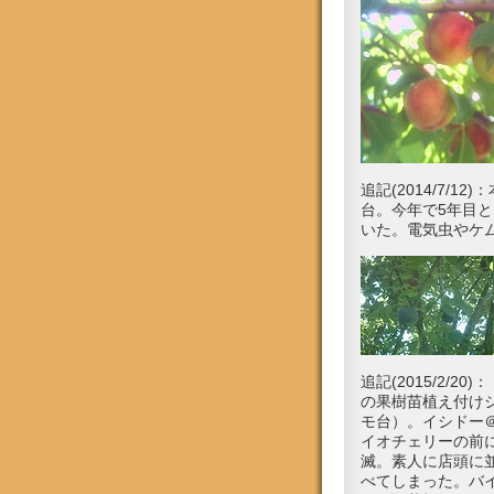
追記(2014/7/
台。今年で5年目
いた。電気虫やケ
追記(2015/2
の果樹苗植え付けシ
モ台）。イシドー＠
イオチェリーの前
滅。素人に店頭に
べてしまった。バ