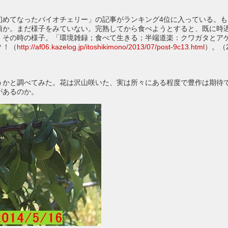
初めてなったバイオチェリー」の記事がランキング4位に入っている。も
頃か。まだ様子をみていない。完熟してから食べようとすると、既に時
、その時の様子。「環境雑録；食べて生きる；半端道楽：クワガタとア
？！（
http://af06.kazelog.jp/itoshikimono/2013/07/post-9c13.html
）。（2
うかと調べてみた。花は沢山咲いた、実は所々にある程度で豊作は期待
があるのか。