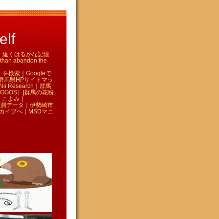
lf
て ｜ 遠くはるかな記憶
n abandon the
」を検索
｜
Googleで
群馬県HPサイトマッ
Nii Research
｜
群馬
OGOS）
|
群馬の花粉
｜
こよみ
｜
観測データ｜
伊勢崎市
カイブへ
｜
MSDマニ
|