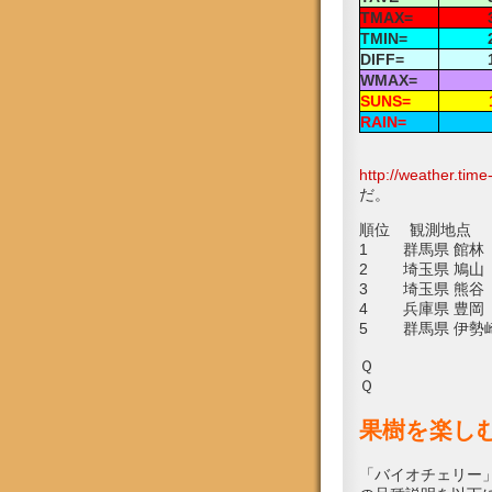
TMAX=
TMIN=
DIFF=
WMAX=
SUNS=
RAIN=
http://weather.tim
だ。
順位 観測地点
1 群馬県 館林 
2 埼玉県 鳩山 
3 埼玉県 熊谷 
4 兵庫県 豊岡 
5 群馬県 伊勢崎
Ｑ
Ｑ
果樹を楽し
「バイオチェリー