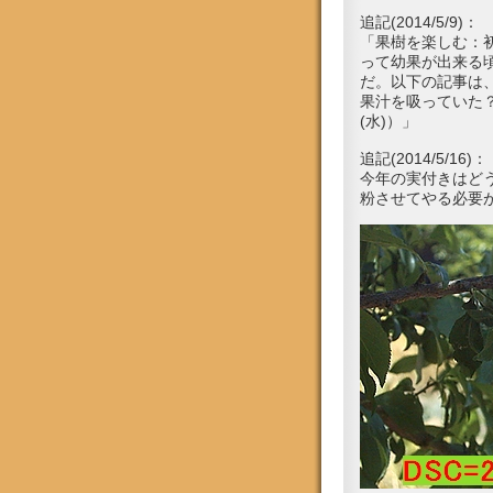
追記(2014/5/9)：
「果樹を楽しむ：
って幼果が出来る
だ。以下の記事は
果汁を吸っていた
(水)）」
追記(2014/5/16)：
今年の実付きはど
粉させてやる必要