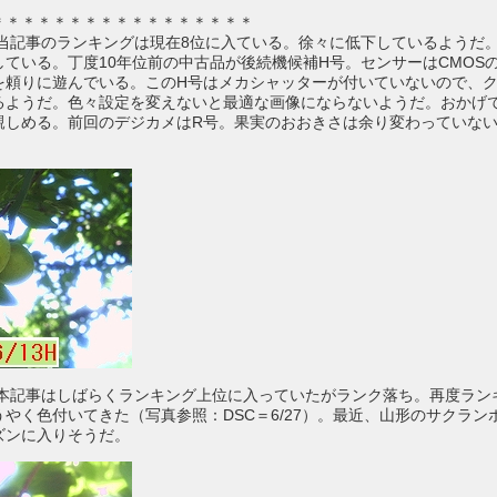
＊＊＊＊＊＊＊＊＊＊＊＊＊＊＊＊＊
/13)：当記事のランキングは現在8位に入ている。徐々に低下しているよう
ている。丁度10年位前の中古品が後続機候補H号。センサーはCMOSの
を頼りに遊んでいる。このH号はメカシャッターが付いていないので、
るようだ。色々設定を変えないと最適な画像にならないようだ。おかげ
親しめる。前回のデジカメはR号。果実のおおきさは余り変わっていな
/27)：本記事はしばらくランキング上位に入っていたがランク落ち。再度ラン
やく色付いてきた（写真参照：DSC＝6/27）。最近、山形のサクラン
ズンに入りそうだ。