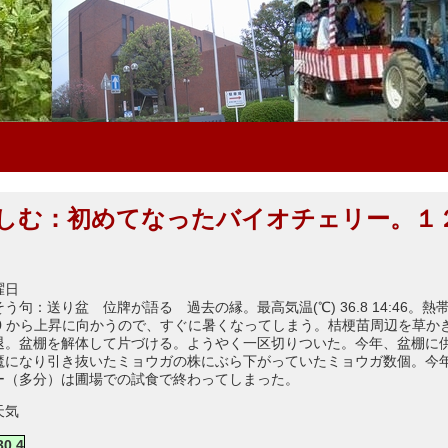
しむ：初めてなったバイオチェリー。１
曜日
う句：送り盆 位牌が語る 過去の縁。最高気温(℃) 36.8 14:46。
 04:40 から上昇に向かうので、すぐに暑くなってしまう。桔梗苗周辺を草
退。盆棚を解体して片づける。ようやく一区切りついた。今年、盆棚に
魔になり引き抜いたミョウガの株にぶら下がっていたミョウガ数個。今
ー（多分）は圃場での試食で終わってしまった。
天気
30.4