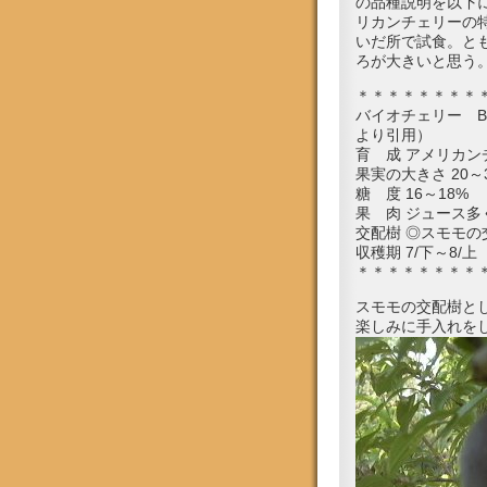
の品種説明を以下
リカンチェリーの
いだ所で試食。と
ろが大きいと思う
＊＊＊＊＊＊＊＊
バイオチェリー BIO
より引用）
育 成 アメリカ
果実の大きさ 20～
糖 度 16～18%
果 肉 ジュース
交配樹 ◎スモモ
収穫期 7/下～8/上
＊＊＊＊＊＊＊＊
スモモの交配樹と
楽しみに手入れを