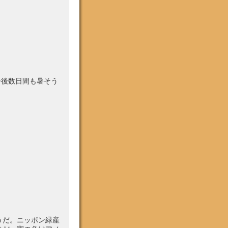
今後数日間も暑そう
うだ。ニッポン緑産