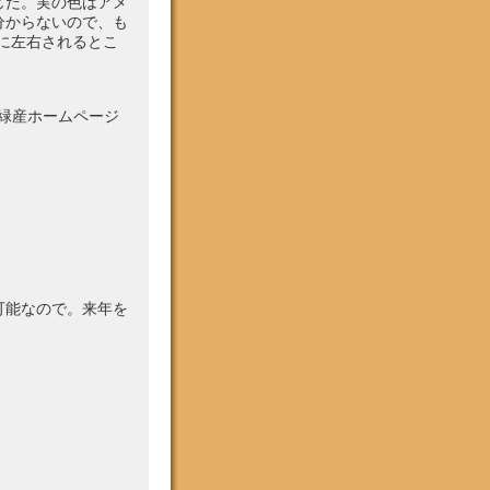
じだ。実の色はアメ
分からないので、も
に左右されるとこ
緑産ホームページ
可能なので。来年を