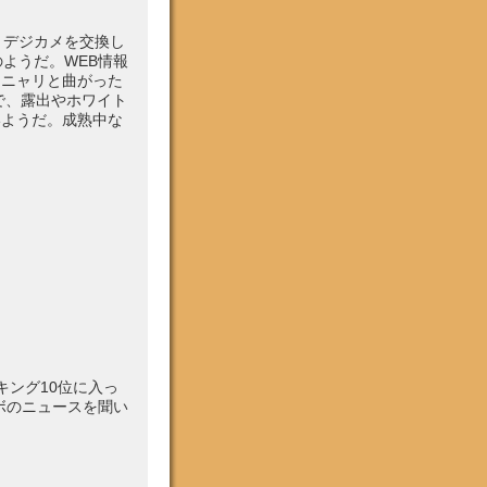
だ。デジカメを交換し
ようだ。WEB情報
クニャリと曲がった
で、露出やホワイト
いようだ。成熟中な
キング10位に入っ
ボのニュースを聞い