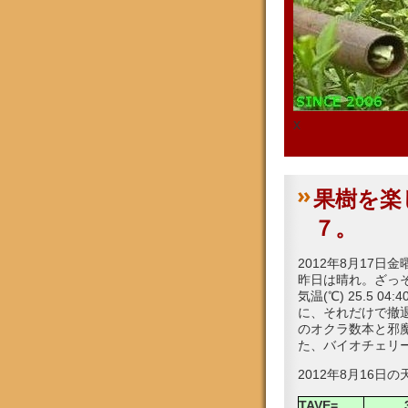
x
果樹を楽
７。
2012年8月17日金
昨日は晴れ。ざっそ
気温(℃) 25.5
に、それだけで撤
のオクラ数本と邪
た、バイオチェリ
2012年8月16日の
TAVE=