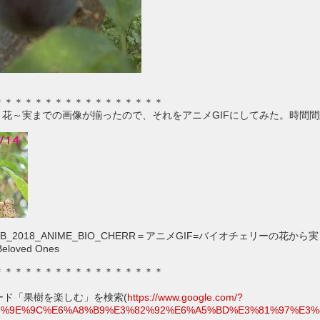
＊＊＊＊＊＊＊＊＊＊＊＊＊＊＊＊＊
/14)：花～実までの画像が揃ったので、それをアニメGIFにしてみた。時間
_2018_ANIME_BIO_CHERR＝アニメGIF=バイオチェリーの花から実ま
eloved Ones
＊＊＊＊＊＊＊＊＊＊＊＊＊＊＊＊＊
ード「果樹を楽しむ」を検索(
https://www.google.com/?
E6%9E%9C%E6%A8%B9%E3%82%92%E6%A5%BD%E3%81%97%E3%82%80%E3