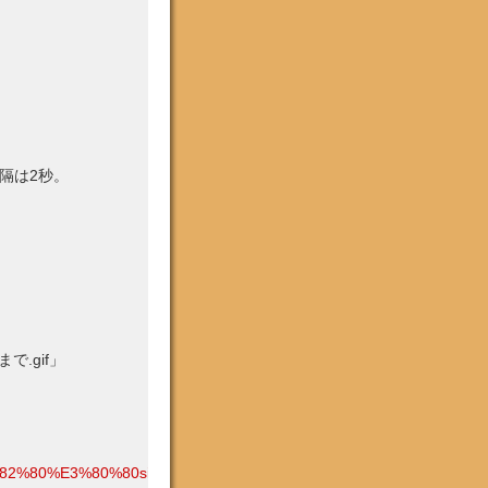
間隔は2秒。
で.gif」
%80%80site:http://af06.kazelog.jp/itoshikimono/
)。