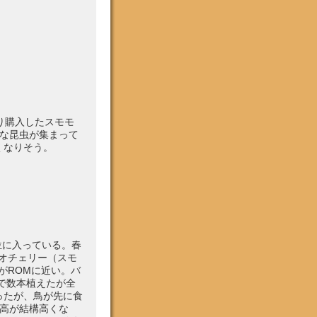
より購入したスモモ
な昆虫が集まって
くなりそう。
8位に入っている。春
イオチェリー（スモ
がROMに近い。バ
で数本植えたが全
ったが、鳥が先に食
高が結構高くな