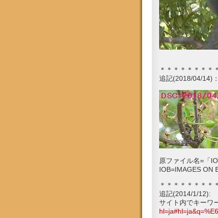
＊＊＊＊＊＊＊＊
追記(2018/04
原ファイル名=「IOB
IOB=IMAGES ON B
＊＊＊＊＊＊＊＊
追記(2014/1/12):
サイト内でキーワ
hl=ja#hl=ja&q=%