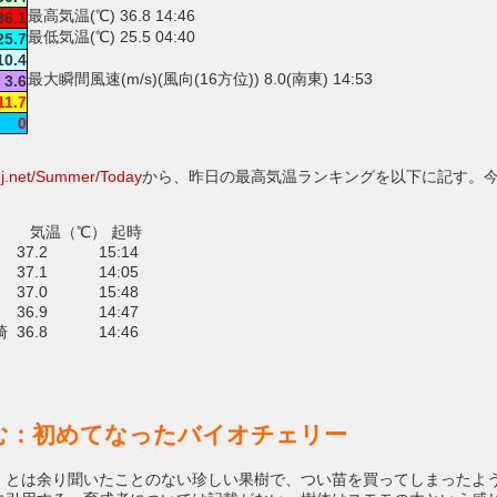
最高気温(℃) 36.8 14:46
36.1
最低気温(℃) 25.5 04:40
25.7
10.4
最大瞬間風速(m/s)(風向(16方位)) 8.0(南東) 14:53
3.6
11.7
0
e-j.net/Summer/Today
から、昨日の最高気温ランキングを以下に記す。
 気温（℃） 起時
37.2 15:14
37.1 14:05
37.0 15:48
36.9 14:47
 36.8 14:46
む：初めてなったバイオチェリー
」とは余り聞いたことのない珍しい果樹で、つい苗を買ってしまったよ