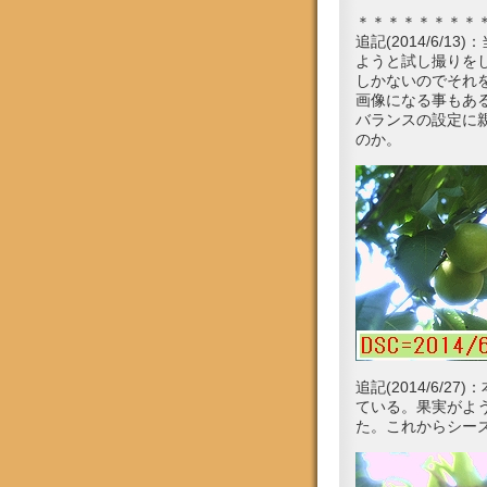
＊＊＊＊＊＊＊＊
追記(2014/6
ようと試し撮りをし
しかないのでそれ
画像になる事もあ
バランスの設定に
のか。
追記(2014/6
ている。果実がよう
た。これからシー