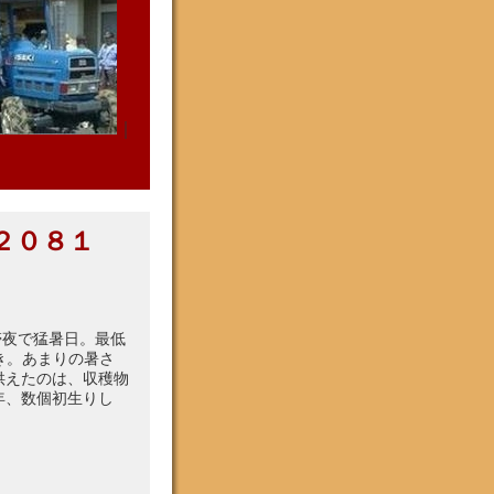
｜
２０８１
熱帯夜で猛暑日。最低
かき。あまりの暑さ
供えたのは、収穫物
年、数個初生りし