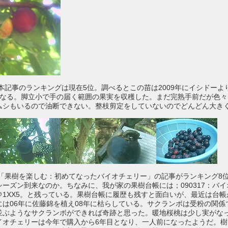
12)：本記事のランキングは現在5位。調べるとこの苗は2009年にイシドー
となる。脚立小で手の届く範囲の果実を収穫した。まだ完熟手前だが色々
ムシもいるので油断できない。整枝剪定をしていないのでどんどん大き
/20)：「果樹を楽しむ：初めてなったバイオチェリー」の記事がランキング
ーズン到来なのか。ちなみに、我が家の果樹台帳には；090317：バ
1XX5。と残っている。果樹台帳に履歴も残すと面白いが、最近は台帳
には06年に佐藤錦を植え08年に枯らしている。サクランボは受粉の関係
並ぶようなサクランボができれば奇跡と思った。暖地桜桃は少し実がな
イオチェリーは今年で購入から6年目となり、一人前になったようだ。樹