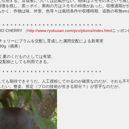
に引用する。育成者については記載がない。樹体はスモモの木という感
特徴を残し、黒ッポイ。果肉の方はスモモの特徴があった。収穫適期が
もかく、作物は味、外形、色等々は栽培条件や収穫時期、追熟の有無etc
。
＊＊＊＊＊＊＊＊＊＊＊＊＊＊＊＊＊＊＊＊＊＊＊＊＊＊
 CHERRY （
http://www.ryokusan.com/pro/plums/index.html
ニッポン
ンチェリーにプラムを交配し育成した属間交配による新果実
30g（摘果）
多く夏のくだものとしては有望。
の交配樹としても利用できる。
＊＊＊＊＊＊＊＊＊＊＊＊＊＊＊＊＊＊＊＊＊＊＊＊＊＊
しても期待できそうだ。人工授粉してやるのが確実なのだが、それも不
したい。整姿、剪定（プロの技術が生きる部分？）が苦手なのだが。