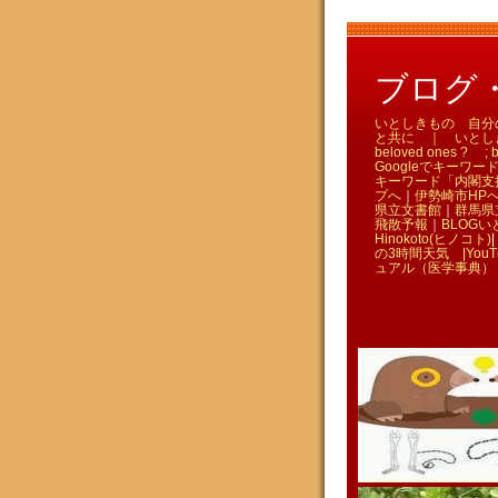
ブログ・い
いとしきもの 自分のため
と共に ｜ いとしきものを
beloved ones ? ; bl
Googleでキーワード
キーワード「内閣支
プへ
｜
伊勢崎市HP
県立文書館
｜
群馬県
飛散予報
｜
BLOGい
Hinokoto(ヒノコト)
|
の3時間天気 |
You
ュアル（医学事典）