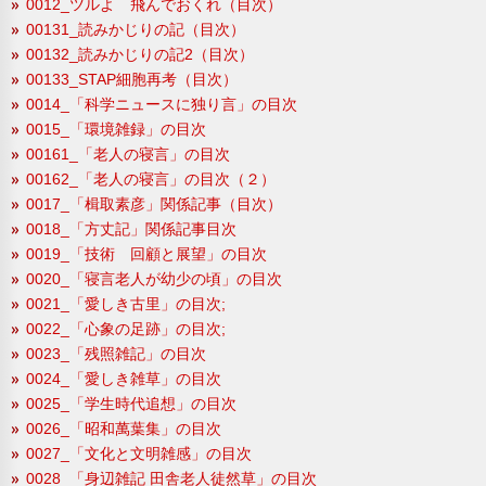
0012_ツルよ 飛んでおくれ（目次）
00131_読みかじりの記（目次）
00132_読みかじりの記2（目次）
00133_STAP細胞再考（目次）
0014_「科学ニュースに独り言」の目次
0015_「環境雑録」の目次
00161_「老人の寝言」の目次
00162_「老人の寝言」の目次（２）
0017_「楫取素彦」関係記事（目次）
0018_「方丈記」関係記事目次
0019_「技術 回顧と展望」の目次
0020_「寝言老人が幼少の頃」の目次
0021_「愛しき古里」の目次;
0022_「心象の足跡」の目次;
0023_「残照雑記」の目次
0024_「愛しき雑草」の目次
0025_「学生時代追想」の目次
0026_「昭和萬葉集」の目次
0027_「文化と文明雑感」の目次
0028_「身辺雑記 田舎老人徒然草」の目次