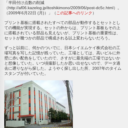
「半田付け点数の削減
（http://af06.kazelog.jp/itoshikimono/2009/06/post-dc5c.html）。
（2009年6月22日 (月)）」（
この記事へのリンク
）
プリント基板に搭載されたすべての部品が動作するとセットとし
ての機能が実現する。セットの外からは、プリント基板もその上
に搭載されている部品も見えないが、プリント基板の重要性は、
セットが幾つかの部品で構成される以上変わらないだろう。
ずっと以前に、何かのついでに、日本シイエムケイ株式会社の工
場写真を写した記憶が残っていた。工場としては、高いビルに外
壁に赤い配色をしていたので、さすがに最先端の工場ではないか
と想像していた。いつ頃撮影したか思い出せないので、データ過
去に遡りながら探した。ようやく探し出した所、2007年のタイム
スタンプが付いていた。