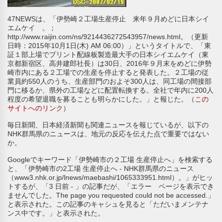
47NEWSは、「伊勢崎２工場生産停止 来年９月めどに日本シイ
エムケイ 。；
http://www.raijin.com/ns/9214436272543957/news.html。（更新
日時：2015年10月1日(木) AM 06:00）」というタイトルで、「東
証１部上場でプリント配線板製造最大手の日本シイエムケイ（東
京都新宿区、高井建郎社長）は30日、2016年９月末をめどに伊勢
崎市内にある２工場での生産を停止すると発表した。２工場の従
業員約550人のうち、生産部門のおよそ300人は、同工場の間接部
門に移るか、県外の工場などに配置転換する。全社で年内に200人
程度の希望退職を募ることも明らかにした。」と報じた。（
この
サイトへのリンク
）
毎日新聞、日本経済新聞も関連ニュースを報じているが、以下の
NHK群馬県のニュースは、地元の反応を伝えた点で重要ではない
か。
Googleでキーワード「伊勢崎市の２工場 生産停止へ」を検索する
と、「伊勢崎市の2工場 生産停止へ - NHK群馬県のニュース
（www3.nhk.or.jp/lnews/maebashi/1065333951.html）。」がヒッ
トするが、「3 日前 - 」の記事だが、「エラー ページを表示でき
ませんでした。The page you requested could not be accessed.」
と表示された。この記事のキャシュを見ると「ただいまメンテナ
ンス中です。」と表示された。