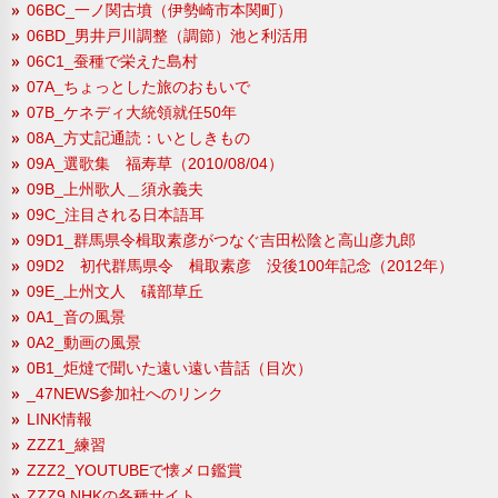
06BC_一ノ関古墳（伊勢崎市本関町）
06BD_男井戸川調整（調節）池と利活用
06C1_蚕種で栄えた島村
07A_ちょっとした旅のおもいで
07B_ケネディ大統領就任50年
08A_方丈記通読：いとしきもの
09A_選歌集 福寿草（2010/08/04）
09B_上州歌人＿須永義夫
09C_注目される日本語耳
09D1_群馬県令楫取素彦がつなぐ吉田松陰と高山彦九郎
09D2 初代群馬県令 楫取素彦 没後100年記念（2012年）
09E_上州文人 礒部草丘
0A1_音の風景
0A2_動画の風景
0B1_炬燵で聞いた遠い遠い昔話（目次）
_47NEWS参加社へのリンク
LINK情報
ZZZ1_練習
ZZZ2_YOUTUBEで懐メロ鑑賞
ZZZ9 NHKの各種サイト