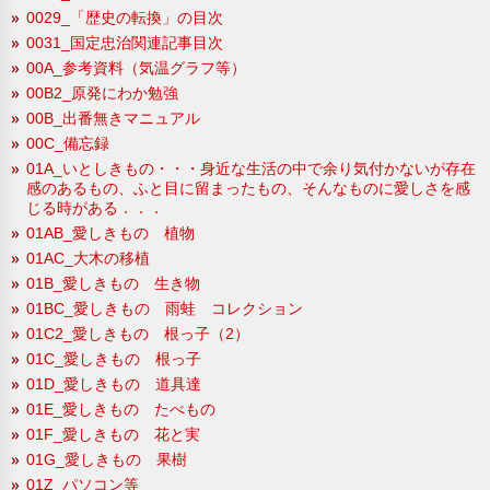
0029_「歴史の転換」の目次
0031_国定忠治関連記事目次
00A_参考資料（気温グラフ等）
00B2_原発にわか勉強
00B_出番無きマニュアル
00C_備忘録
01A_いとしきもの・・・身近な生活の中で余り気付かないが存在
感のあるもの、ふと目に留まったもの、そんなものに愛しさを感
じる時がある．．．
01AB_愛しきもの 植物
01AC_大木の移植
01B_愛しきもの 生き物
01BC_愛しきもの 雨蛙 コレクション
01C2_愛しきもの 根っ子（2）
01C_愛しきもの 根っ子
01D_愛しきもの 道具達
01E_愛しきもの たべもの
01F_愛しきもの 花と実
01G_愛しきもの 果樹
01Z_パソコン等