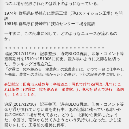
つの工場が開設されたのは以下のようになっている。
1974年 群馬県伊勢崎市に群馬工場（現Gステイション工場）を開
設
1981年 群馬県伊勢崎市に技術センター工場を開設
一年後に、この記事に関して、どのようなニュースが流れるの
か。
＊＊＊＊＊＊＊＊＊＊＊＊＊＊＊＊＊＊＊＊＊＊＊＊＊
追記(2017/11/16)：記事整形、過去BLOG再読、印象・コメント等
投稿期日を1510⇒151006に変更。読み易いように文節を区切っ
た。ランキングは現在7位。
「夕霧に 鍬を納める 篤農家」の篤農家とは、かつて一緒に仕事をし
た先輩。農業への造詣が深かったとの事だ。下記の記事の中に書いた。
身辺雑記：田舎老人徒然草：半端道楽：写真で俳句る(写真+凡句)：こ
れは旧作！(夕霧に 鍬を納める 篤農家。)；薄氷を 踏んで決行 魚釣
り。１６１１１９。
追記(2017/12/30)：記事整形、過去BLOG再読、印象・コメント等
余り通り慣れていない道を走行中、あの記憶に残っている赤い外
装のCMKの工場が見えてきた。どうも、北側から撮影したよう
だ。今度は、南側から見てみようという気持ちになった。少し遠
回りをして、工場前の道路に停車。