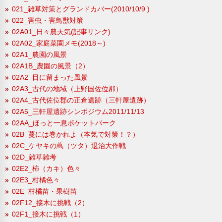
021_雑草対策とグランドカバー(2010/10/9 )
022_害虫・害鳥獣対策
02A01_日々農天気(記事リンク)
02A02_家庭菜園メモ(2018～)
02A1_農園の風景
02A1B_農園の風景（2）
02A2_目に留まった風景
02A3_古代の地域（上野国佐位郡）
02A4_古代佐位郡の正倉遺跡（三軒屋遺跡）
02A5_三軒屋遺跡シンポジウム2011/11/13
02AA_ほっと一息ポケットパーク
02B_蔓には巻かれよ（本気で対策！？）
02C_ケヤキの蔦（ツタ）退治大作戦
02D_雑草雑考
02E2_柿（カキ）色々
02E3_柑橘色々
02E_柑橘苗・果樹苗
02F12_接木に挑戦（2）
02F1_接木に挑戦（1）