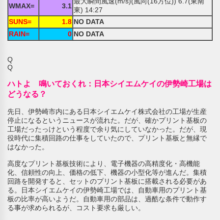
最大瞬間風速(m/s)(風向(16方位)) 6.7(東南
WMAX=
3.1
東) 14:27
SUNS=
1.8
NO DATA
RAIN=
0
NO DATA
Q
Q
ハトよ 鳴いておくれ：日本シイエムケイの伊勢崎工場は
どうなる？
先日、伊勢崎市内にある日本シイエムケイ株式会社の工場が生産
停止になるというニュースが流れた。だが、確かプリント基板の
工場だったっけという程度で余り気にしていなかった。だが、現
役時代に集積回路の仕事をしていたので、プリント基板と無縁で
はなかった。
高度なプリント基板技術により、電子機器の高精度化・高機能
化、信頼性の向上、価格の低下、機器の小型化等が進んだ。集積
回路を開発すると、セットのプリント基板に搭載される必要があ
る。日本シイエムケイの伊勢崎工場では、自動車用のプリント基
板の比率が高いようだ。自動車用の部品は、過酷な条件で動作す
る事が求められるが、コスト要求も厳しい。