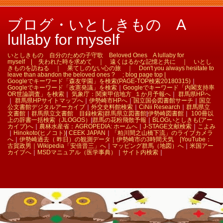
ブログ・いとしきもの A
lullaby for myself
いとしきもの 自分のための子守歌 Beloved Ones A lullaby for
myself | 失われた時を求めて ｜ 遠くはるかな記憶と共に ｜ いとし
きものを訪ねる ｜ 果てしのない心の旅 ｜ Don't you always hesitate to
leave than abandon the beloved ones ? ; blog page top |
Googleでキーワード「森友学園」を検索(PAGE-TOP検索20180315)
｜
Googleでキーワード「改憲発議」を検索
｜
Googleでキーワード「内閣支持率
OR世論調査」を検索
｜
気象庁：関東甲信地方_１か月予報へ
｜
群馬県HPへ
｜
群馬県HPサイトマップへ
｜
伊勢崎市HPへ
｜
国立国会図書館サーチ
｜
国立
公文書館デジタルアーカイブ
｜
外交史料館検索
｜
CiNii Research
｜
群馬県立
文書館
｜
群馬県立文書館 目録検索|
群馬県立図書館
|
伊勢崎図書館
｜
100冊以
上の辞書一括検索（JLOGOS）
|
群馬の花粉飛散予報
｜
BLOGいとしきも(アー
カイブ)へ
｜
農林水産省：AGROPEDIA: ホームへ
｜
J-STAGE文献検索
｜
こよみ
｜
Hinokoto(ヒノコト)
|
CEEK JAPAN
｜
「粕川間之山橋下流」のライブカメラ
へ
｜
伊勢崎過去（ 昨日）の観測データ｜
伊勢崎市の3時間天気 |
YouTube：
古賀政男｜
Wikipedia「安倍晋三」へ
｜
マッピング群馬（地図）へ
｜
米国アー
カイブへ
｜
MSDマニュアル（医学事典）
｜
サイト内検索
｜