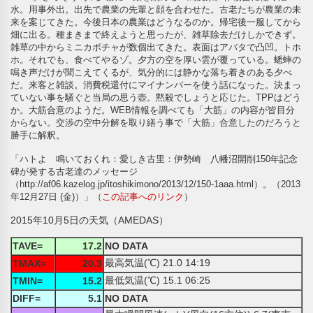
水。用事外出。出先で農業の先輩と顔を合わせた。古老たちが農業の未
来を案じてきた。今後日本の農業はどうなるのか。帰宅後一服してから
畑に出る。種まきまで終えようと思ったが、雑草除去だけしかできず。
雑草の中からミニカボチャが数個出てきた。表面はアバタで凸凹。トホ
ホ。それでも、食べてやるゾ。夕方の空を厚い雲が覆っている。蟋蟀の
鳴き声だけが聞こえてくるが、気分的には静かな落ち着きのある夕べ
だ。来客と雑談。消費税還付にマイナンバーを使う話になった。決まっ
ていない事を騒ぐと当局の思う壺。黙殺でしょうと応じた。TPPはどう
か。大筋合意のようだ。WEB情報を調べても「大筋」の内容が皆目分
からない。交渉の空中分解を取り繕う事で「大筋」合意したのだろうと
勝手に解釈。
「ハトよ 鳴いておくれ：愛しき古里：伊勢崎 八幡沼開削150年記念
碑が発する古老達のメッセージ
（http://af06.kazelog.jp/itoshikimono/2013/12/150-1aaa.html）。（2013
年12月27日 (金)）」（
この記事へのリンク
）
2015年10月5日の天気（AMEDAS）
TAVE=
17.2
NO DATA
最高気温(℃) 21.0 14:19
TMAX=
20.3
最低気温(℃) 15.1 06:25
TMIN=
15.2
DIFF=
5.1
NO DATA