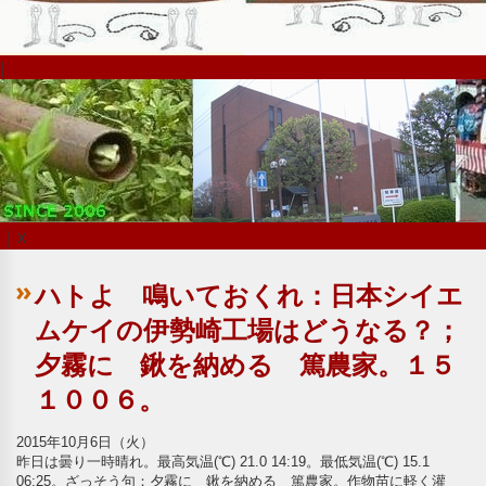
|
｜x
ハトよ 鳴いておくれ：日本シイエ
ムケイの伊勢崎工場はどうなる？；
夕霧に 鍬を納める 篤農家。１５
１００６。
2015年10月6日（火）
昨日は曇り一時晴れ。最高気温(℃) 21.0 14:19。最低気温(℃) 15.1
06:25。ざっそう句；夕霧に 鍬を納める 篤農家。作物苗に軽く灌