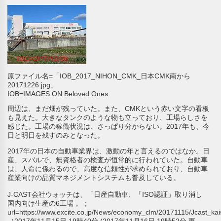
原ファイル名=「IOB_2017_NIHON_CMK_日本CMK南から
20171226.jpg」
IOB=IMAGES ON Beloved Ones
周辺は、まだ畑が残っていた。また、CMKという赤い文字の看板
も見えた。大きなタンクのような物も立っており、工場らしさを
感じた。工場の稼働状況は、さっぱり分からない。2017年も、今
日と明日を残すのみとなった。
2017年の日本の自動車業界は、激動の年と言えるのではなか。日
産、スバルで、無資格者の検査が恒常的に行われていた。自動車
は、人命に係わるので、高度な信頼性が求められており、自動車
産業向けの品質マネジメントシステムも普及している。
J-CAST会社ウォッチ
は、「日産自動車、「ISO認証」取り消し
国内向け生産の6工場 。；
url=https://www.excite.co.jp/News/economy_clm/20171115/Jcast_k
（2017年11月15日 19時40分 (2017年11月16日 19時52分 更