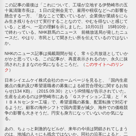
この記事の最後は「これについて、工場が立地する伊勢崎市の五
十嵐清隆市長は、１日の定例会見で、雇用や税収などへの影響を
懸念する一方、「急なことで驚いているが、企業側が業績をにら
み生き残りをかけて実行することなので、やむを得ないと感じて
いる」と述べ、一定の理解を示しました。10月01日 15時10分」
で終わっている。NHK群馬のニュース 前橋放送局が発したニュ
ースだ。やはり、市民として聞きたい所を伝えているのではない
か。
NHKのニュース記事は掲載期間が短く、常々公共放送としていか
がかと思っている。この記事が、再度表示されるのか、永久に抹
消されたままなのか気になるところだ。（
このサイトへのリン
ク
）
日本シイエムケイ株式会社のホームページを見ると、「国内生産
拠点の集約及び希望退職者の募集による経営合理化に関するお知
らせ(134 KB)」（2015.09.30）というIR情報が告示されていた。
生産を止めるのは伊勢崎市にある「Ｇステイション工場」と「Ｋ
ＩＢＡＮセンター工場」で、希望退職の募集、配置転換で対応す
るようだ。顧客の海外シフトで国内需要が減少、海外での価格競
争の影響も大きそうだ。円安も身方になっていないのか気にな
る。
あの、ちょっと刺激的なビルが、来年の今頃は閉鎖されてしまう
のは、地域の人々にも残念ではないか。同社の沿革によると、二