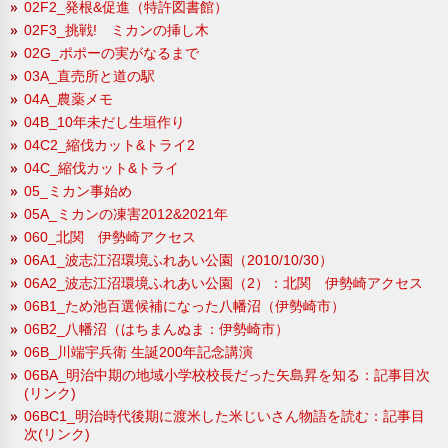
02F2_発根&促進（特許図書館）
02F3_挑戦! ミカンの挿し木
02G_ポポーの実がなるまで
03A_直売所と道の駅
04A_農薬メモ
04B_10年未だし生垣作り
04C2_縮伐カット&トライ2
04C_縮伐カット&トライ
05_ミカン事始め
05A_ミカンの凍害2012&2021年
060_北関 伊勢崎アクセス
06A1_波志江沼環境ふれあい公園（2010/10/30）
06A2_波志江沼環境ふれあい公園（2）：北関 伊勢崎アクセス
06B1_ため池百選候補になった八幡沼（伊勢崎市）
06B2_八幡沼（はちまんぬま：伊勢崎市）
06B_川端宇兵衛 生誕200年記念講演
06BA_明治中期の地域小学校校長だった矢島昇を知る：記事目次
(リンク)
06BC1_明治時代後期に渡米した米じいさん物語を読む：記事目
次(リンク)