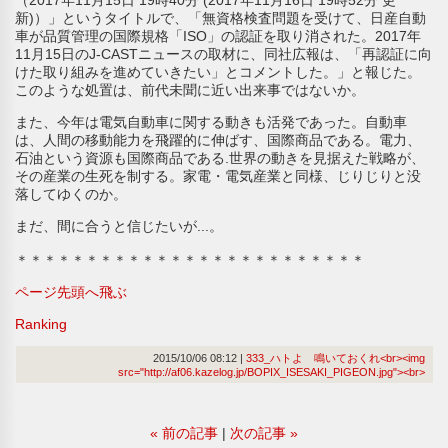
新)）」というタイトルで、「無資格検査問題を受けて、日産自動
車が品質管理の国際規格「ISO」の認証を取り消された。2017年
11月15日のJ‐CASTニュースの取材に、同社広報は、「再認証に向
けた取り組みを進めていきたい」とコメントした。」と報じた。
このような処置は、前代未聞に近い出来事ではないか。
また、今年は電気自動車に関する動きも活発であった。自動車
は、人間の移動能力を飛躍的に伸ばす、国際商品である。電力、
石油という資源も国際商品である.世界の動きを見据えた戦略が、
その産業の生死を制する。家電・電気産業と同様、じりじりと没
落してゆくのか。
まだ、間に合うと信じたいが...。
＊＊＊＊＊＊＊＊＊＊＊＊＊＊＊＊＊＊＊＊＊＊＊＊＊
ページ先頭へ飛ぶ
Ranking
2015/10/06 08:12
333_ハトよ 鳴いておくれ<br><img
src="http://af06.kazelog.jp/BOPIX_ISESAKI_PIGEON.jpg"><br>
«
前の記事
次の記事
»