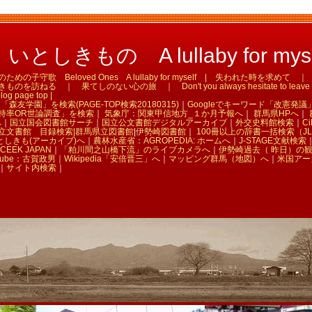
としきもの A lullaby for myse
の子守歌 Beloved Ones A lullaby for myself | 失われた時を求め
訪ねる ｜ 果てしのない心の旅 ｜ Don't you always hesitate to leave tha
og page top |
「森友学園」を検索(PAGE-TOP検索20180315)
｜
Googleでキーワード「改憲発議
持率OR世論調査」を検索
｜
気象庁：関東甲信地方_１か月予報へ
｜
群馬県HPへ
｜
へ
｜
国立国会図書館サーチ
｜
国立公文書館デジタルアーカイブ
｜
外交史料館検索
｜
Ci
立文書館 目録検索|
群馬県立図書館
|
伊勢崎図書館
｜
100冊以上の辞書一括検索（JL
としきも(アーカイブ)へ
｜
農林水産省：AGROPEDIA: ホームへ
｜
J-STAGE文献検索
CEEK JAPAN
｜
「粕川間之山橋下流」のライブカメラへ
｜
伊勢崎過去（ 昨日）の
Tube：古賀政男｜
Wikipedia「安倍晋三」へ
｜
マッピング群馬（地図）へ
｜
米国アー
｜
サイト内検索
｜