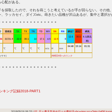
る心配がある。
子を採取したので、それを蒔こうと考えているが手が回らない。その他
ン、ラッカセイ、ダイズetc。蒔きたい品種が沢山あるが、集中と選択が
＊＊＊＊＊＊＊＊＊＊＊＊＊＊＊＊＊
日
通積温
TA
TX
TN
TD
WX
SN
RN
瞬低T
瞬高T
瞬風
12.6
30.6
8.1(西北
36
31721.9
22.0
30.1
13
17.1
4.5
12.5
0
西)
04:48
15:14
01:31
℃
℃
℃
℃
℃
m/s
H
mm
セサキ)
AMEDASへのリンク
＊＊＊＊＊＊＊＊＊＊＊＊＊＊＊＊＊
ンキング記録2018-PART1
2018/05/16 06:33
02_日々農天気改め日々が農好天<br><img src="http://af06.kazelo