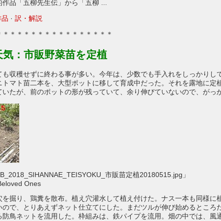
作品「五柳先生伝」から「五柳 ...
作品
· ‎
訳・解説
＊＊＊＊＊＊＊＊＊＊＊＊＊＊＊＊＊
天気：市販野菜苗を定植
ても収穫せずに終わる事が多い。今年は、少数でも手入れをしっかりし
ニトマト苗二本を、大型ポットに移して育成中だった。それを露地に定
ていたが、前のポットの形が残っていて、余り伸びていないので、がっ
2018_SIHANNAE_TEISYOKU_市販苗定植20180515.jpg」
eloved Ones
穴を掘り、鶏糞を散布。植え穴灌水して植え付けた。ナス一本も同様に
いので、とりあえずネット仕立てにした。まだツルが伸び始めるところ
る防鳥ネットを流用した。枠組みは、鉄パイプを流用。畑の中では、風