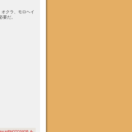
、オクラ、モロヘイ
必要だ。
g.jp/PHOTOS/IOB_A-