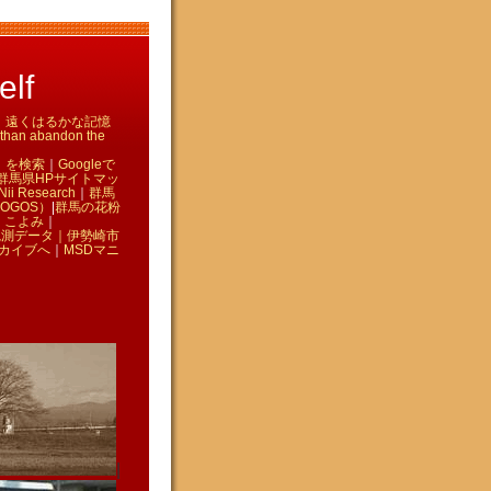
lf
て ｜ 遠くはるかな記憶
n abandon the
」を検索
｜
Googleで
群馬県HPサイトマッ
Nii Research
｜
群馬
OGOS）
|
群馬の花粉
｜
こよみ
｜
観測データ｜
伊勢崎市
カイブへ
｜
MSDマニ
|