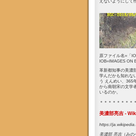
えないようにして
原ファイル名=「IOB_
IOB=IMAGES ON B
革新都知事の美濃
学んだかも知れない
う えんめい、365
から南朝宋の文学
いるのか。
＊＊＊＊＊＊＊＊
美濃部亮吉 - Wiki
https://ja.wikipe
美濃部 亮吉
（みのべ