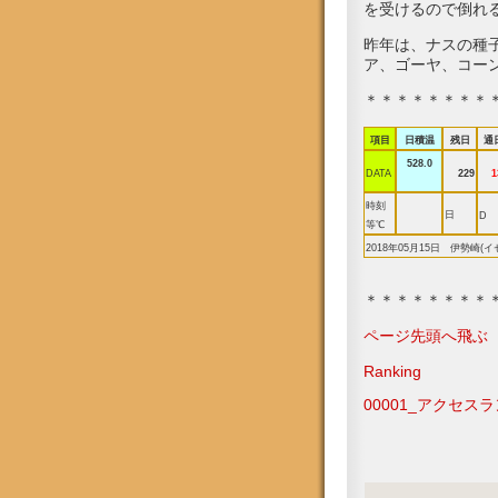
を受けるので倒れ
昨年は、ナスの種
ア、ゴーヤ、コー
＊＊＊＊＊＊＊＊
項目
日積温
残日
通
528.0
DATA
229
1
時刻
日
D
等℃
2018年05月15日 伊勢崎(イ
＊＊＊＊＊＊＊＊
ページ先頭へ飛ぶ
Ranking
00001_アクセスラ