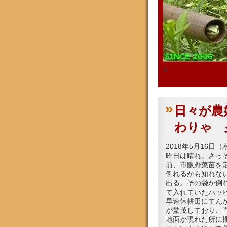
x
日々が農
わりゃ 
2018年5月16日（
昨日は晴れ。ざっそ
前、市販野菜苗を
倒れるかも知れない
出る。その袋が倒
て入れていたハッ
早速休耕田にてん
が繁茂しており、
地面が現れた所に