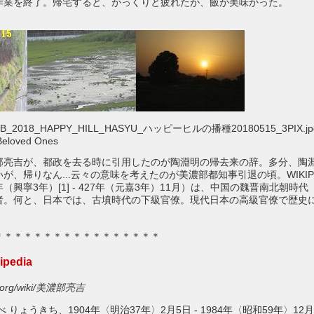
作業を終了。帰宅すると、がっくりと疲れたが、飯が美味かった。
2018_HAPPY_HILL_HASYU_ハッピーヒルの播種20180515_3PIX.j
eloved Ones
部亮吉が、都政を去る時に引用したのが陶淵明の帰去来の辞。多分、陶
が、帰りなん...云々の意味を考えたのが美濃部都知事引退の頃。WIKIPE
年（興寧3年）[1] - 427年（元嘉3年）11月）は、中国の魏晋南北朝時
者。何と、日本では、古墳時代の下級官僚。現代日本の高級官僚で歴史
＊＊＊＊＊＊＊＊＊＊＊＊＊＊＊＊＊
pedia
dia.org/wiki/美濃部亮吉
 りょうきち、1904年〈明治37年〉2月5日 - 1984年〈昭和59年〉12
月