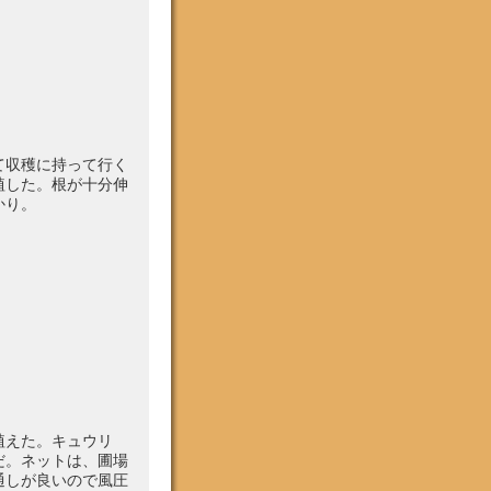
て収穫に持って行く
植した。根が十分伸
かり。
植えた。キュウリ
だ。ネットは、圃場
通しが良いので風圧