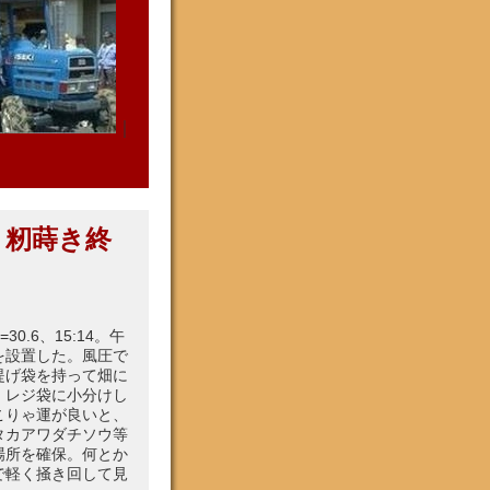
｜
 籾蒔き終
.6、15:14。午
を設置した。風圧で
提げ袋を持って畑に
、レジ袋に小分けし
こりゃ運が良いと、
タカアワダチソウ等
場所を確保。何とか
で軽く掻き回して見