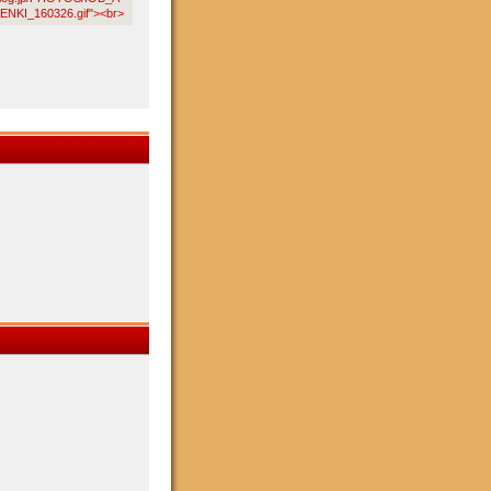
NKI_160326.gif"><br>