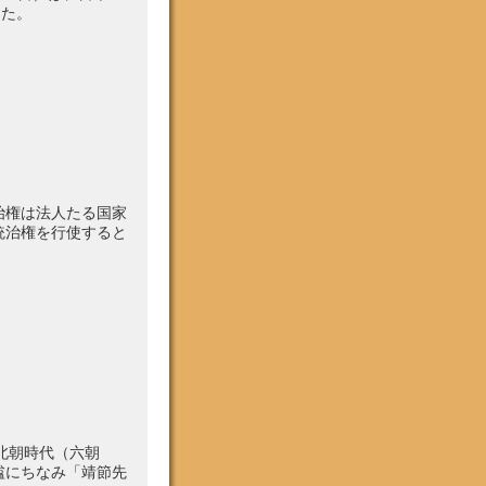
した。
治権は法人たる国家
統治権を行使すると
南北朝時代（六朝
諡にちなみ「靖節先