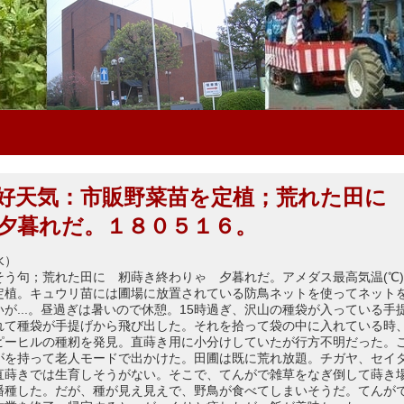
好天気：市販野菜苗を定植；荒れた田に
夕暮れだ。１８０５１６。
水）
う句；荒れた田に 籾蒔き終わりゃ 夕暮れだ。アメダス最高気温(℃)=30
定植。キュウリ苗には圃場に放置されている防鳥ネットを使ってネット
が...。昼過ぎは暑いので休憩。15時過ぎ、沢山の種袋が入っている手
れて種袋が手提げから飛び出した。それを拾って袋の中に入れている時
ピーヒルの種籾を発見。直蒔き用に小分けしていたが行方不明だった。
がを持って老人モードで出かけた。田圃は既に荒れ放題。チガヤ、セイ
直蒔きでは生育しそうがない。そこで、てんがで雑草をなぎ倒して蒔き
播種した。だが、種が見え見えで、野鳥が食べてしまいそうだ。てんが