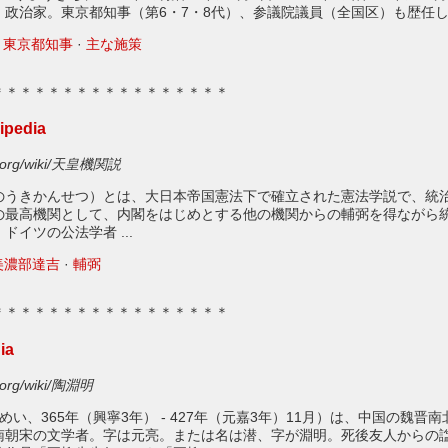
、政治家。東京都知事（第6・7・8代）、参議院議員（全国区）も歴任
‎
東京都知事
· ‎
主な施策
＊＊＊＊＊＊＊＊＊＊＊＊＊＊＊＊＊
pedia
dia.org/wiki/天皇機関説
のうきかんせつ）とは、大日本帝国憲法下で確立された憲法学説で、
統
の最高機関として、内閣をはじめとする他の機関からの輔弼を得ながら
イツの公法学者 ...
美濃部達吉
· ‎
輔弼
＊＊＊＊＊＊＊＊＊＊＊＊＊＊＊＊＊
ia
ia.org/wiki/陶淵明
めい、365年（興寧3年） - 427年（元嘉3年）11月）は、中国の魏晋
南朝宋の文学者。字は元亮。または名は潜、字が淵明。死後友人からの