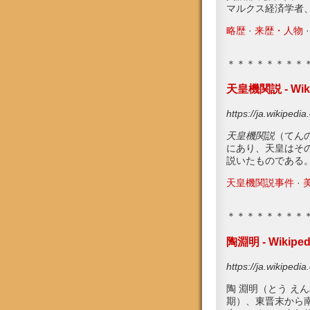
マルクス経済学者
略歴
· ‎
来歴・人物
· 
＊＊＊＊＊＊＊＊
天皇機関説 - Wiki
https://ja.wikipe
天皇機関説
（てん
にあり、天皇はそ
説いたものである。ド
天皇機関説事件
· ‎
＊＊＊＊＊＊＊＊
陶淵明 - Wikiped
https://ja.wikiped
陶 淵明（とう えん
期）、東晋末から