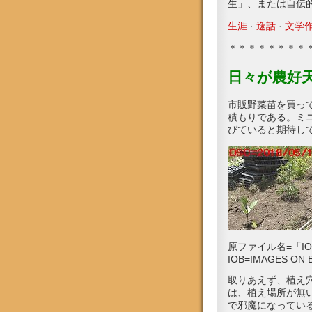
生」、または自伝的
生涯
· ‎
逸話
· ‎
文学
＊＊＊＊＊＊＊＊
日々が農好
市販野菜苗を買っ
積もりである。ミ
びていると期待し
原ファイル名=「IOB_
IOB=IMAGES ON B
取りあえず、植え
は、植え場所が無
で邪魔になってい