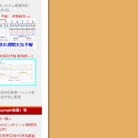
ASシステム変更対応：
8月7日。
間 予報： 伊勢崎市へ|
4H時系列予報 群馬県へ |
年3月25日変更⇒リンク先
年2月27日に変更
oogle検索）等
料へ飛ぶ
市のピンポイント3時間天
JP）
星(世界広域=日本気象協