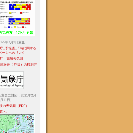
2025年7月3日変更
象庁_予報語_「時に関する
」ページへのリンク
象庁 高層天気図
勢崎過去（ 昨日）の観測デ
変更に対応：2021年2月
3月11日）
8H後の天気図（PDF）
気図へ|