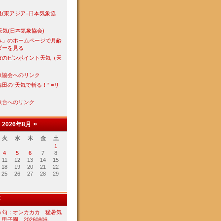
星(東アジア=日本気象協
天気(日本気象協会)
み」のホームページで月齢
ダーを見る
市のピンポイント天気（天
象協会へのリンク
田の“天気で斬る！” =リ
象台へのリンク
«
»
2026年8月
火
水
木
金
土
1
4
5
6
7
8
11
12
13
14
15
18
19
20
21
22
25
26
27
28
29
事
う句；オンカカカ 猛暑気
甲子園。20260806。