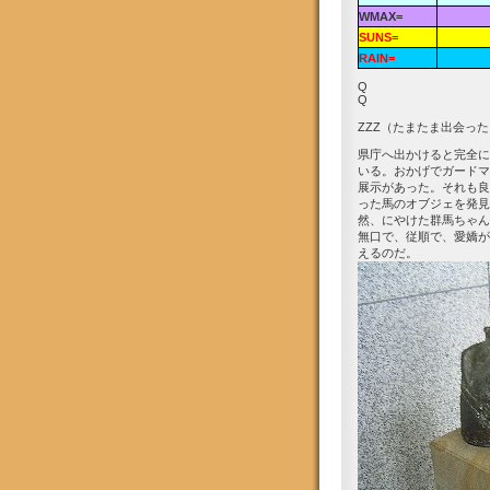
WMAX=
SUNS=
RAIN=
Q
Q
ZZZ（たまたま出会っ
県庁へ出かけると完全に
いる。おかげでガードマ
展示があった。それも良
った馬のオブジェを発見
然、にやけた群馬ちゃん
無口で、従順で、愛嬌が
えるのだ。