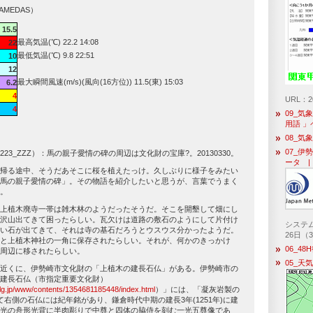
AMEDAS）
15.5
最高気温(℃) 22.2 14:08
22
最低気温(℃) 9.8 22:51
10
12
最大瞬間風速(m/s)(風向(16方位)) 11.5(東) 15:03
6.2
4
URL：
4
09_気
用語 
08_気
07_伊
23_ZZZ）：馬の親子愛情の碑の周辺は文化財の宝庫?。20130330。
ータ |
帰る途中、そうだあそこに桜を植えたっけ。久しぶりに様子をみたい
馬の親子愛情の碑」。その物語を紹介したいと思うが、言葉でうまく
。
上植木廃寺一帯は雑木林のようだったそうだ。そこを開墾して畑にし
沢山出てきて困ったらしい。瓦欠けは道路の敷石のようにして片付け
システム
い石が出てきて、それは寺の基石だろうとウスウス分かったようだ。
26日（
と上植木神社の一角に保存されたらしい。それが、何かのきっかけ
06_4
周辺に移されたらしい。
05_天
近くに、伊勢崎市文化財の「上植木の建長石仏」がある。伊勢崎市の
建長石仏（市指定重要文化財）
i.lg.jp/www/contents/1354681185448/index.html
）」には、「凝灰岩製の
右側の石仏には紀年銘があり、鎌倉時代中期の建長3年(1251年)に建
光の舟形光背に半肉彫りで中尊と四体の脇侍を刻む一光五尊像であ