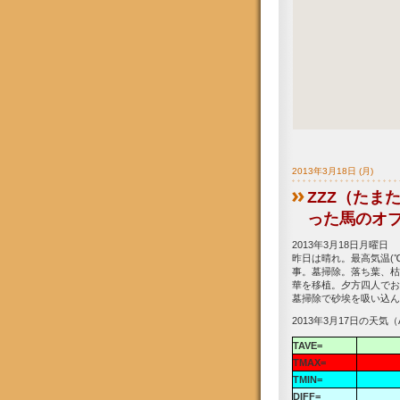
2013年3月18日 (月)
ZZZ（たま
った馬のオ
2013年3月18日月曜日
昨日は晴れ。最高気温(℃
事。墓掃除。落ち葉、枯
華を移植。夕方四人でお
墓掃除で砂埃を吸い込ん
2013年3月17日の天気（
TAVE=
TMAX=
TMIN=
DIFF=