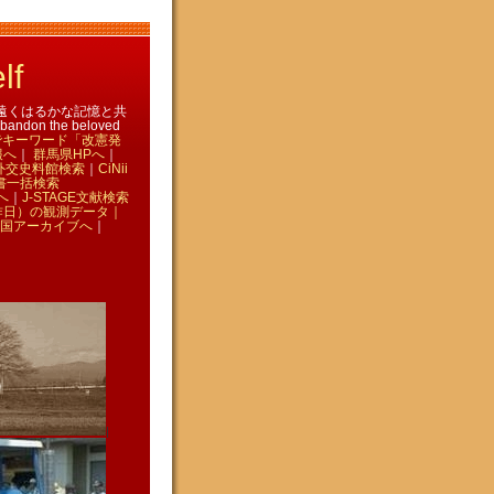
lf
 ｜ 遠くはるかな記憶と共
don the beloved
eでキーワード「改憲発
報へ
｜
群馬県HPへ
｜
外交史料館検索
｜
CiNii
書一括検索
へ
｜
J-STAGE文献検索
昨日）の観測データ｜
国アーカイブへ
｜
|