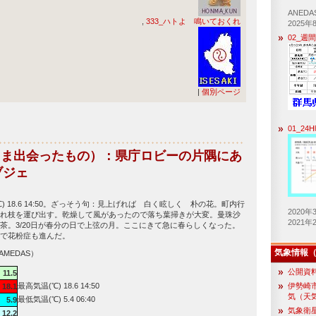
ANED
,
333_ハトよ 鳴いておくれ
2025年
02_週
|
個別ページ
01_2
たま出会ったもの）：県庁ロビーの片隅にあ
ブジェ
) 18.6 14:50。ざっそう句：見上げれば 白く眩しく 朴の花。町内行
2020
れ枝を運び出す。乾燥して風があったので落ち葉掃きが大変。曼珠沙
2021
茶。3/20日が春分の日で上弦の月。ここにきて急に春らしくなった。
で花粉症も進んだ。
気象情報（g
AMEDAS）
公開資
11.5
最高気温(℃) 18.6 14:50
伊勢崎
18.1
気（天気
最低気温(℃) 5.4 06:40
5.9
気象衛
12.2