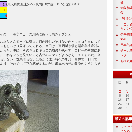
会)
最大瞬間風速(m/s)(風向(16方位)) 13.5(北西) 00:39
5.9
気象衛
11
会)
0
10日間
「こよ
カレン
たもの）：県庁ロビーの片隅にあった馬のオブジェ
伊勢崎
気JP）
お上りさんモードに突入。何か珍しい物はないかとキョロキョロして
日本気
ンもしっかり見守ってくれる。当日は、富岡製糸場と絹産業遺産群の
かった。更に、そのキョロキョロの成果があって、ロビーの片隅にあ
チーム森
。これをジッと見ていると古代のロマンがよみがえってくるのだ。当
ンク
もいない、群馬県もないはるかに遠い時代の事だ。精悍で、利口で、
前橋気
あり、それでいて存在感があるのだ。群馬男の子の象徴のようにも見
日
月
2
3
9
10
16
17
23
24
30
31
最近の記
ざっそ
になる 