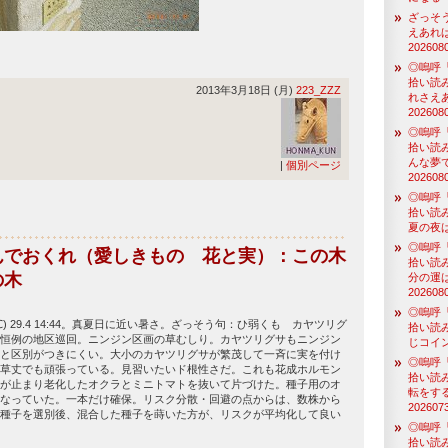
ざっそ
えあれ
202608
◎嗚呼
拾い読
2013年3月18日 (月)
223_ZZZ
れさえ
202608
◎嗚呼
拾い読
んな夢
|
個別ページ
202608
◎嗚呼
拾い読
夏の夜は
◎嗚呼
んでおくれ（愛しきもの 花と実）：この木
拾い読
の木
分の運
202608
◎嗚呼
) 29.4 14:44。真夏日に近い暑さ。ざっそう句：ひ弱くも カヤツリグ
拾い読
恒例の地区巡回。ニンジン区画の草むしり。カヤツリグサもニンジン
じコイン
と区別がつきにくい。大小のカヤツリグサが繁茂して一斉に実を付け
◎嗚呼
草丈でも頑張っている。見習いたいド根性さだ。これも花成ホルモン
拾い読
が止まり老化したオクラとミニトマトを抜いて片づけた。種子用のオ
転をす
なっていた。一本だけ確保。リスク分散・回避の点からは、数株から
202607
種子を選別後、混合した種子を蒔いた方が、リスクが平均化して良い
◎嗚呼
拾い読