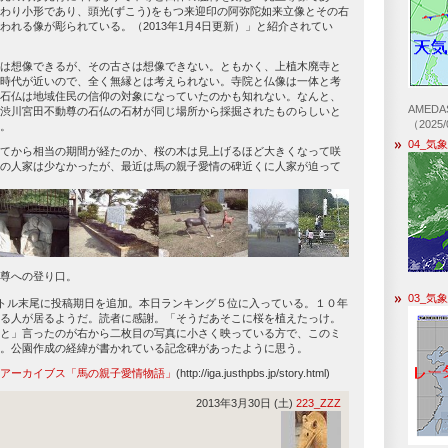
わり小形であり、頭光(ずこう)をもつ来迎印の阿弥陀如来立像とその右
われる像が彫られている。（2013年1月4日更新）」と紹介されてい
は想像できるが、その古さは想像できない。ともかく、上植木廃寺と
時代が近いので、全く無縁とは考えられない。寺院と仏像は一体と考
石仏は地域住民の信仰の対象になっていたのかも知れない。なんと、
AMED
渋川宮田不動尊の石仏の石材が同じ場所から採掘されたものらしいと
（2025/
。
04_気
てから相当の期間が経たのか、桜の木は見上げるほど大きくなって咲
の人家は少なかったが、最近は馬の親子愛情の碑近くに人家が迫って
尊への登り口。
03_気
6)：タイトル末尾に投稿期日を追加。本日ランキング５位に入っている。１０年
る人が居るようだ。読者に感謝。「そうだあそこに桜を植えたっけ。
と」言ったのが右から二枚目の写真に小さく映っている方で、このミ
。公園作成の経緯が書かれている記念碑があったように思う。
アーカイブス「馬の親子愛情物語」
(http://iga.justhpbs.jp/story.html)
2013年3月30日 (土)
223_ZZZ