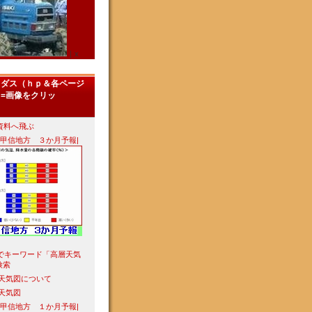
｜x
メダス（ｈｐ＆各ページ
=画像をクリッ
資料へ飛ぶ
東甲信地方 ３か月予報|
leでキーワード「高層天気
検索
層天気図について
層天気図
東甲信地方 １か月予報|