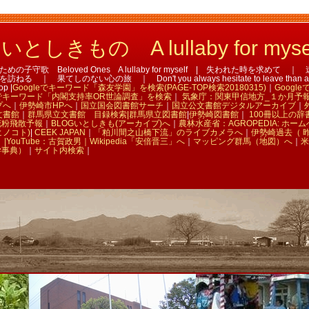
しきもの A lullaby for myse
子守歌 Beloved Ones A lullaby for myself | 失われた時を求めて
｜ 果てしのない心の旅 ｜ Don't you always hesitate to leave than aban
op |
Googleでキーワード「森友学園」を検索(PAGE-TOP検索20180315)
｜
Googl
leでキーワード「内閣支持率OR世論調査」を検索
｜
気象庁：関東甲信地方_１か月予
プへ
｜
伊勢崎市HPへ
｜
国立国会図書館サーチ
｜
国立公文書館デジタルアーカイブ
｜
文書館
｜
群馬県立文書館 目録検索|
群馬県立図書館
|
伊勢崎図書館
｜
100冊以上の辞
花粉飛散予報
｜
BLOGいとしきも(アーカイブ)へ
｜
農林水産省：AGROPEDIA: ホーム
(ヒノコト)
|
CEEK JAPAN
｜
「粕川間之山橋下流」のライブカメラへ
｜
伊勢崎過去（ 
|
YouTube：古賀政男｜
Wikipedia「安倍晋三」へ
｜
マッピング群馬（地図）へ
｜
米
学事典）
｜
サイト内検索
｜