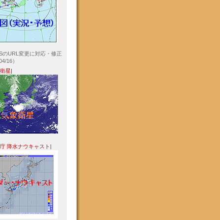
ASのURL変更に対応・修正
04/16）
象衛星|
象庁 降水ナウキャスト|