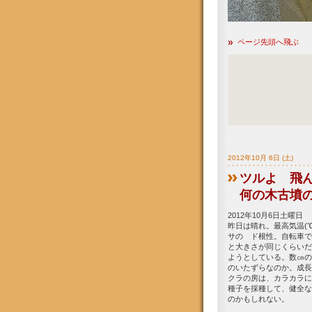
ページ先頭へ飛ぶ
2012年10月 6日 (土)
ツルよ 飛
何の木古墳
2012年10月6日土曜日
昨日は晴れ。最高気温(℃
サの ド根性。自転車で
と大きさが同じくらいだ
ようとしている。数㎝の
のいたずらなのか。成長
クラの房は、カラカラに
種子を採種して、健全な
のかもしれない。