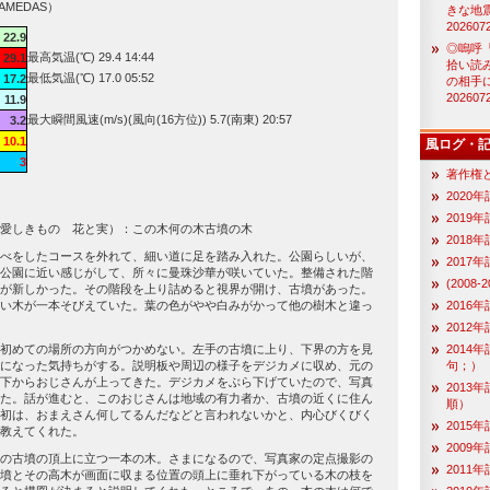
AMEDAS）
きな地
202607
22.9
◎嗚呼
最高気温(℃) 29.4 14:44
29.1
拾い読
最低気温(℃) 17.0 05:52
17.2
の相手
202607
11.9
最大瞬間風速(m/s)(風向(16方位)) 5.7(南東) 20:57
3.2
10.1
風ログ・
3
著作権
2020
2019年
愛しきもの 花と実）：この木何の木古墳の木
2018
べをしたコースを外れて、細い道に足を踏み入れた。公園らしいが、
2017
公園に近い感じがして、所々に曼珠沙華が咲いていた。整備された階
(2008
が新しかった。その階段を上り詰めると視界が開け、古墳があった。
い木が一本そびえていた。葉の色がやや白みがかって他の樹木と違っ
2016
2012
初めての場所の方向がつかめない。左手の古墳に上り、下界の方を見
2014
になった気持ちがする。説明板や周辺の様子をデジカメに収め、元の
句；）
下からおじさんが上ってきた。デジカメをぶら下げていたので、写真
2013
た。話が進むと、このおじさんは地域の有力者か、古墳の近くに住ん
順）
初は、おまえさん何してるんだなどと言われないかと、内心びくびく
2015
教えてくれた。
2009
の古墳の頂上に立つ一本の木。さまになるので、写真家の定点撮影の
2011
墳とその高木が画面に収まる位置の頭上に垂れ下がっている木の枝を