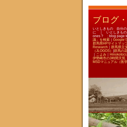
ブログ・いと
いとしきもの 自分のための
に ｜ いとしきものを訪ねる 
ones ? ; blog page t
議」を検索
｜
Goog
群馬県HPサイトマッ
Research
｜
群馬県立
（JLOGOS）
|
群馬の
｜
こよみ
｜
Hinokoto
伊勢崎市の3時間天気 
MSDマニュアル（医