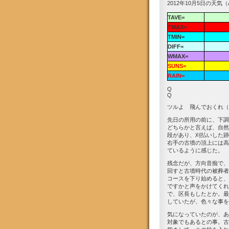
2012年10月5日の天気（
TAVE=
TMAX=
TMIN=
DIFF=
WMAX=
SUNS=
RAIN=
Q
Q
ツルよ 飛んでおくれ（
先日の所用の前に、下調
どちらかと言えば、自然
段があり、刈払いした跡
右手の古墳の頂上には高
ているように感じた。
残念だが、方向音痴で、
回すと古墳時代の被葬者
コースを下り始めると、
ですかと声をかけてくれ
で、区長もしたとか。最
していたが、色々な事を
気になっていたのが、あ
対象でもあるとの事。古