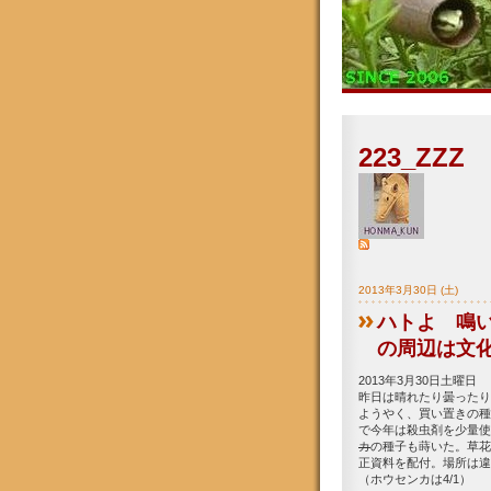
223_ZZZ
2013年3月30日 (土)
ハトよ 鳴い
の周辺は文化財
2013年3月30日土曜日
昨日は晴れたり曇ったり
ようやく、買い置きの種
で今年は殺虫剤を少量使
カ
の種子も蒔いた。草花
正資料を配付。場所は違
（ホウセンカは4/1）