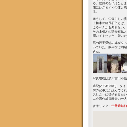
る。左側の石仏はひとま
側にひざまずく俗体と思
る。
辛うじて、仏像らしい姿
上植木の建長石仏とは、
えるべきかも知れない。
その上植木の建長石仏と
聞いてまたまた、驚いた
馬の親子愛情の碑が立っ
いていた。数年前は周辺
きた。
写真右端は渋川宮田不動
追記(2023/03/0
前の記事だが読んでくれ
久しぶりに様子をみたい
ニ公園作成貢献者の一人
参考リンク：
伊勢崎銘仙