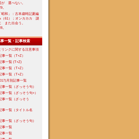
震が 選べない。
29。
「昭和」：古本歳時記夏編
み（61）；オンカカカ 謎
に また出会う。
28。
記事一覧・記事検索
とリンクに関する注意事項
年記事一覧（T+Z）
記事一覧 (T+Z)
年記事一覧（T+Z）
年記事一覧（T+Z）
-2017)月別記事一覧
年記事一覧（ざっそう句）
年記事一覧（ざっそう句+）
年記事一覧（ざっそう
年記事一覧（タイトル名
年記事一覧（ざっそう句）
年記事一覧
年記事一覧