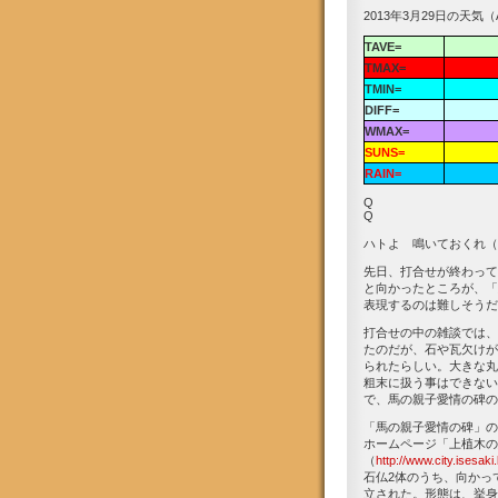
2013年3月29日の天気（
TAVE=
TMAX=
TMIN=
DIFF=
WMAX=
SUNS=
RAIN=
Q
Q
ハトよ 鳴いておくれ（2
先日、打合せが終わって
と向かったところが、「
表現するのは難しそうだ
打合せの中の雑談では、
たのだが、石や瓦欠けが
られたらしい。大きな丸
粗末に扱う事はできない
で、馬の親子愛情の碑の
「馬の親子愛情の碑」の
ホームページ「上植木の
（
http://www.city.isesak
石仏2体のうち、向かって
立された。形態は、挙身