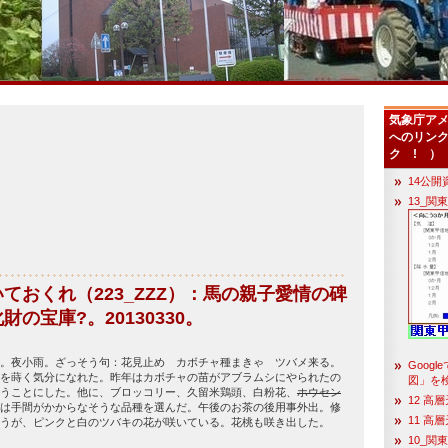
気象庁ア
へのリンク
ク ! ）
14公開
13_関
ておくれ（223_ZZZ）：馬の親子愛情の碑
の宝庫?。20130330。
。夜小雨。ざっそう句：花見止め カボチャ種まきゃ ツバメ来る。
Goog
を蒔く気分になれた。昨年はカボチャの苗がアブラムシにやられたの
図」を
うことにした。他に、ブロッコリー、久留米鶏頭、白粉花、
ホウセン
12 高
は手間がかからなそうな品種を選んだ。午後のお茶の後用事外出。修
11 高
うが、ピンクと白のツバキの花が咲いている。花桃も咲き出した。
10_関