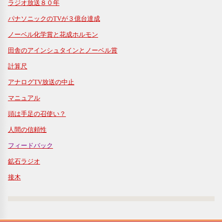
ラジオ放送８０年
パナソニックのTVが３億台達成
ノーベル化学賞と花成ホルモン
田舎のアインシュタインとノーベル賞
計算尺
アナログTV放送の中止
マニュアル
頭は手足の召使い？
人間の信頼性
フィードバック
鉱石ラジオ
接木