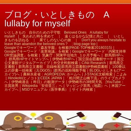
ブログ・いとしきもの A
lullaby for myself
いとしきもの 自分のための子守歌 Beloved Ones A lullaby for
myself | 失われた時を求めて ｜ 遠くはるかな記憶と共に ｜ いとし
きものを訪ねる ｜ 果てしのない心の旅 ｜ Don't you always hesitate to
leave than abandon the beloved ones ? ; blog page top |
Googleでキーワード「森友学園」を検索(PAGE-TOP検索20180315)
｜
Googleでキーワード「改憲発議」を検索
｜
Googleでキーワード「内閣支持率
OR世論調査」を検索
｜
気象庁：関東甲信地方_１か月予報へ
｜
群馬県HPへ
｜
群馬県HPサイトマップへ
｜
伊勢崎市HPへ
｜
国立国会図書館サーチ
｜
国立
公文書館デジタルアーカイブ
｜
外交史料館検索
｜
CiNii Research
｜
群馬県立
文書館
｜
群馬県立文書館 目録検索|
群馬県立図書館
|
伊勢崎図書館
｜
100冊以
上の辞書一括検索（JLOGOS）
|
群馬の花粉飛散予報
｜
BLOGいとしきも(アー
カイブ)へ
｜
農林水産省：AGROPEDIA: ホームへ
｜
J-STAGE文献検索
｜
こよみ
｜
Hinokoto(ヒノコト)
|
CEEK JAPAN
｜
「粕川間之山橋下流」のライブカメラ
へ
｜
伊勢崎過去（ 昨日）の観測データ｜
伊勢崎市の3時間天気 |
YouTube：
古賀政男｜
Wikipedia「安倍晋三」へ
｜
マッピング群馬（地図）へ
｜
米国アー
カイブへ
｜
MSDマニュアル（医学事典）
｜
サイト内検索
｜