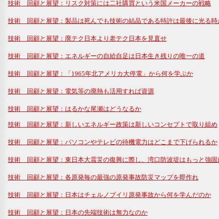
技術 回顧と展望：リスク対策には二社購買という米国メーカーの戦略
技術 回顧と展望：製品は死んでも技術の結晶である特許は最後に光る時
技術 回顧と展望：廃テク日本より老テク日本を見直せ
技術 回顧と展望：エネルギーの自給自足は日本生き残りの唯一の道
技術 回顧と展望：「1965年北アメリカ大停電」から何を学ぶか
技術 回顧と展望：電気等の廃熱も活用すれば資源
技術 回顧と展望：はるかな尾瀬はどうなるか
技術 回顧と展望：新しいエネルギー政策は新しいコンセプトで取り組め
技術 回顧と展望：パソコンやテレビの待機電力はどこまで下げられるか
技術 回顧と展望：東日本大震災の復興に際し、湾口防波堤はもっと強固
技術 回顧と展望：各原発毎の最強の原発事故防災マップを即作れ
技術 回顧と展望：日本はチェルノブイリ原発事故から何を学んだのか
技術 回顧と展望：日本の先端技術は無力なのか