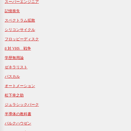
スーパーエンジニア
記憶喪失
スペクトラム拡散
シリコンサイクル
フロッピーディスク
β 対 VHS 戦争
学歴無用論
ゼネラリスト
パスカル
オートメーション
松下幸之助
ジュラシックパーク
半導体の教科書
バルクハウゼン