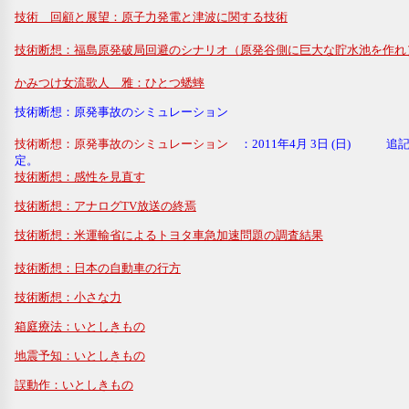
技術 回顧と展望：原子力発電と津波に関する技術
技術断想：福島原発破局回避のシナリオ（原発谷側に巨大な貯水池を作れ
かみつけ女流歌人 雅：ひとつ蟋蟀
技術断想：原発事故のシミュレーション
技術断想：原発事故のシミュレーション
：2011年4月 3日 (日) 追記(
技術断想：感性を見直す
技術断想：アナログTV放送の終焉
技術断想：米運輸省によるトヨタ車急加速問題の調査結果
技術断想：日本の自動車の行方
技術断想：小さな力
箱庭療法：いとしきもの
地震予知：いとしきもの
誤動作：いとしきもの