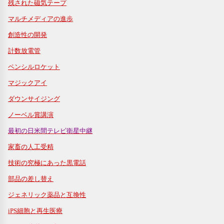
残された磁気テープ
マルチメディアの進歩
創造性の開発
計数放電管
ペンシルロケット
マジックアイ
ダウンサイジング
ノーベル賞講演
最初の日米間テレビ衛星中継
家畜の人工受精
技術の究極にあった黒電話
部品の差し替え
ジェネリック薬品と互換性
iPS細胞と再生医療