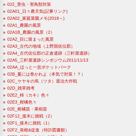
022_害虫・害鳥獣対策
02A01_日々農天気(記事リンク)
02A02_家庭菜園メモ(2018～)
02A1_農園の風景
02A1B_農園の風景（2）
02A2_目に留まった風景
02A3_古代の地域（上野国佐位郡）
02A4_古代佐位郡の正倉遺跡（三軒屋遺跡）
02A5_三軒屋遺跡シンポジウム2011/11/13
02AA_ほっと一息ポケットパーク
02B_蔓には巻かれよ（本気で対策！？）
02C_ケヤキの蔦（ツタ）退治大作戦
02D_雑草雑考
02E2_柿（カキ）色々
02E3_柑橘色々
02E_柑橘苗・果樹苗
02F12_接木に挑戦（2）
02F1_接木に挑戦（1）
02F2_発根&促進（特許図書館）