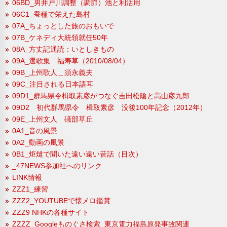
06BD_男井戸川調整（調節）池と利活用
06C1_蚕種で栄えた島村
07A_ちょっとした旅のおもいで
07B_ケネディ大統領就任50年
08A_方丈記通読：いとしきもの
09A_選歌集 福寿草（2010/08/04）
09B_上州歌人＿須永義夫
09C_注目される日本語耳
09D1_群馬県令楫取素彦がつなぐ吉田松陰と高山彦九郎
09D2 初代群馬県令 楫取素彦 没後100年記念（2012年）
09E_上州文人 礒部草丘
0A1_音の風景
0A2_動画の風景
0B1_炬燵で聞いた遠い遠い昔話（目次）
_47NEWS参加社へのリンク
LINK情報
ZZZ1_練習
ZZZ2_YOUTUBEで懐メロ鑑賞
ZZZ9 NHKの各種サイト
ZZZZ_Googleものぐさ検索_東京電力福島原発事故関連