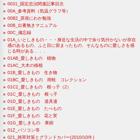
0031_国定忠治関連記事目次
00A_参考資料（気温グラフ等）
00B2_原発にわか勉強
00B_出番無きマニュアル
00C_備忘録
01A_いとしきもの・・・身近な生活の中で余り気付かないが存在
感のあるもの、ふと目に留まったもの、そんなものに愛しさを感
じる時がある．．．
01AB_愛しきもの 植物
01AC_大木の移植
01B_愛しきもの 生き物
01BC_愛しきもの 雨蛙 コレクション
01C2_愛しきもの 根っ子（2）
01C_愛しきもの 根っ子
01D_愛しきもの 道具達
01E_愛しきもの たべもの
01F_愛しきもの 花と実
01G_愛しきもの 果樹
01Z_パソコン等
021_雑草対策とグランドカバー(2010/10/9 )