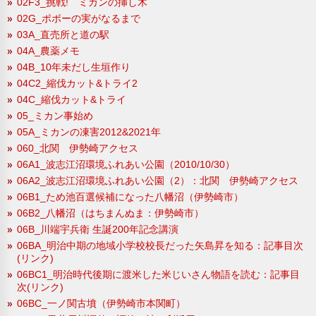
02F3_挑戦! ミカンの挿し木
02G_ポポーの実がなるまで
03A_直売所と道の駅
04A_農薬メモ
04B_10年未だし生垣作り
04C2_縮伐カット&トライ2
04C_縮伐カット&トライ
05_ミカン事始め
05A_ミカンの凍害2012&2021年
060_北関 伊勢崎アクセス
06A1_波志江沼環境ふれあい公園（2010/10/30）
06A2_波志江沼環境ふれあい公園（2）：北関 伊勢崎アクセス
06B1_ため池百選候補になった八幡沼（伊勢崎市）
06B2_八幡沼（はちまんぬま：伊勢崎市）
06B_川端宇兵衛 生誕200年記念講演
06BA_明治中期の地域小学校校長だった矢島昇を知る：記事目次
(リンク)
06BC1_明治時代後期に渡米した米じいさん物語を読む：記事目
次(リンク)
06BC_一ノ関古墳（伊勢崎市本関町）