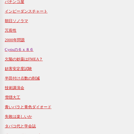
パチンコ屋
インピーダンスチャート
朝日ソノラマ
冗長性
2000年問題
Cyrixの６ｘ８６
欠陥の妙薬はFMEA？
妨害安定度試験
半田付け点数の削減
技術講演会
雪隠大工
青いバラと青色ダイオード
失敗は楽しいか
タバコ代と学会誌