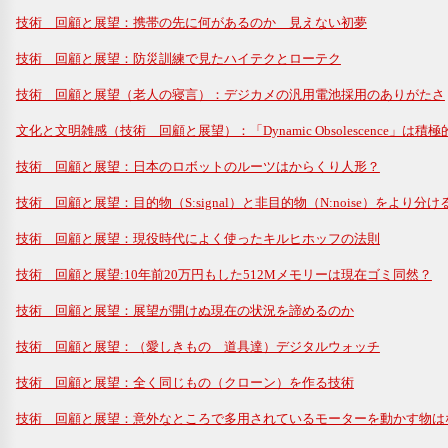
技術 回顧と展望：携帯の先に何があるのか 見えない初夢
技術 回顧と展望：防災訓練で見たハイテクとローテク
技術 回顧と展望（老人の寝言）：デジカメの汎用電池採用のありがたさ
文化と文明雑感（技術 回顧と展望）：「Dynamic Obsolescence」は積
技術 回顧と展望：日本のロボットのルーツはからくり人形？
技術 回顧と展望：目的物（S:signal）と非目的物（N:noise）をより分け
技術 回顧と展望：現役時代によく使ったキルヒホッフの法則
技術 回顧と展望:10年前20万円もした512Mメモリーは現在ゴミ同然？
技術 回顧と展望：展望が開けぬ現在の状況を諦めるのか
技術 回顧と展望：（愛しきもの 道具達）デジタルウォッチ
技術 回顧と展望：全く同じもの（クローン）を作る技術
技術 回顧と展望：意外なところで多用されているモーターを動かす物は