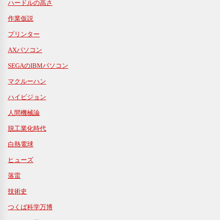
ハードルの高さ
作業仮説
プリンター
AXパソコン
SEGAのIBMパソコン
マクルーハン
ハイビジョン
人間機械論
脱工業化時代
白熱電球
ヒューズ
落雷
技術史
つくば科学万博