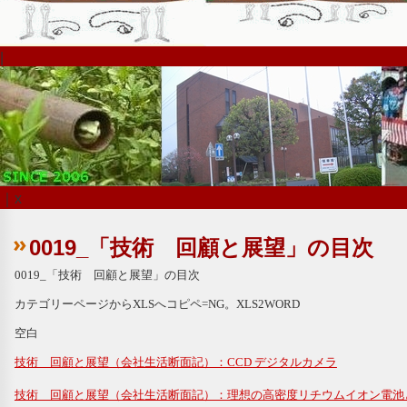
|
｜x
0019_「技術 回顧と展望」の目次
0019_「技術 回顧と展望」の目次
カテゴリーページから
XLSへコピペ=NG。XLS2WORD
空白
技術 回顧と展望（会社生活断面記）：CCD デジタルカメラ
技術 回顧と展望（会社生活断面記）：理想の高密度リチウムイオン電池