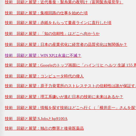
技術 回顧と展望：近代養蚕・製糸業の夜明け（富岡製糸場見学）
技術 回顧と展望：集積回路の仕事を始めた頃
技術 回顧と展望：赤紙をもらって量産ラインに直行した頃
技術 回顧と展望：「知の信頼性」はどこへ向かうか
技術 回顧と展望：日本の産業劣化に経営者の品質劣化は無関係か？
技術 回顧と展望：WIN XPは永遠に不滅？
技術 回顧と展望：Googleのトップ画面に「ハインリヒ ヘルツ 生誕 155
技術 回顧と展望：コンピュータ時代の偉人
技術 回顧と展望：原子力発電所のストレステストの信頼性は誰が保証す
技術 回顧と展望：理工系嫌いが進む日本の技術に未来はあるか？
技術 回顧と展望：情報を探す技術はどこへ行く（「横井庄一」さんを探
技術 回顧と展望:S.Jobsとhp9100A
技術 回顧と展望：独占の弊害と後発医薬品