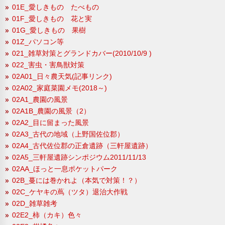
01E_愛しきもの たべもの
01F_愛しきもの 花と実
01G_愛しきもの 果樹
01Z_パソコン等
021_雑草対策とグランドカバー(2010/10/9 )
022_害虫・害鳥獣対策
02A01_日々農天気(記事リンク)
02A02_家庭菜園メモ(2018～)
02A1_農園の風景
02A1B_農園の風景（2）
02A2_目に留まった風景
02A3_古代の地域（上野国佐位郡）
02A4_古代佐位郡の正倉遺跡（三軒屋遺跡）
02A5_三軒屋遺跡シンポジウム2011/11/13
02AA_ほっと一息ポケットパーク
02B_蔓には巻かれよ（本気で対策！？）
02C_ケヤキの蔦（ツタ）退治大作戦
02D_雑草雑考
02E2_柿（カキ）色々