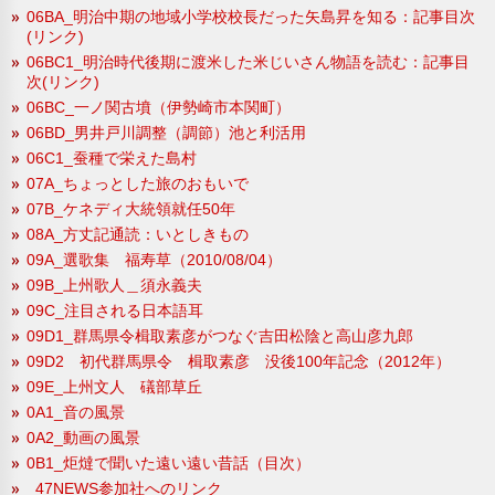
06BA_明治中期の地域小学校校長だった矢島昇を知る：記事目次
(リンク)
06BC1_明治時代後期に渡米した米じいさん物語を読む：記事目
次(リンク)
06BC_一ノ関古墳（伊勢崎市本関町）
06BD_男井戸川調整（調節）池と利活用
06C1_蚕種で栄えた島村
07A_ちょっとした旅のおもいで
07B_ケネディ大統領就任50年
08A_方丈記通読：いとしきもの
09A_選歌集 福寿草（2010/08/04）
09B_上州歌人＿須永義夫
09C_注目される日本語耳
09D1_群馬県令楫取素彦がつなぐ吉田松陰と高山彦九郎
09D2 初代群馬県令 楫取素彦 没後100年記念（2012年）
09E_上州文人 礒部草丘
0A1_音の風景
0A2_動画の風景
0B1_炬燵で聞いた遠い遠い昔話（目次）
_47NEWS参加社へのリンク