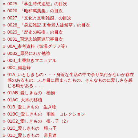
0025_「学生時代追想」の目次
0026_「昭和萬葉集」の目次
0027_「文化と文明雑感」の目次
0028_「身辺雑記 田舎老人徒然草」の目次
0029_「歴史の転換」の目次
0031_国定忠治関連記事目次
00A_参考資料（気温グラフ等）
00B2_原発にわか勉強
00B_出番無きマニュアル
00C_備忘録
01A_いとしきもの・・・身近な生活の中で余り気付かないが存在
感のあるもの、ふと目に留まったもの、そんなものに愛しさを感
じる時がある．．．
01AB_愛しきもの 植物
01AC_大木の移植
01B_愛しきもの 生き物
01BC_愛しきもの 雨蛙 コレクション
01C2_愛しきもの 根っ子（2）
01C_愛しきもの 根っ子
01D_愛しきもの 道具達