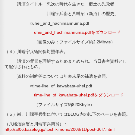
講演タイトル「忠次の時代を生きた 郷土の先覚者
川端宇兵衛と八幡沼（新沼）の歴史」
○uhei_and_hachimannuma.pdf
uhei_and_hachimannuma.pdfをダウンロード
（画像のみ：ファイルサイズ約2.2Mbyte）
（４）川端宇兵衛関係対照年表。
講演の背景を理解するためまとめられ、当日参考資料とし
て配付されたもの。
資料の制約等については年表末尾の補遺を参照。
○time-line_of_kawabata-uhei.pdf
time-line_of_kawabata-uhei.pdfをダウンロード
（ファイルサイズ約820Kbyte）
（５）尚、川端宇兵衛に付いてはBLOG内の以下のページを参照。
（八幡沼開鑿と川端宇兵衛翁）：
http://af06.kazelog.jp/itoshikimono/2008/11/post-d6f7.html