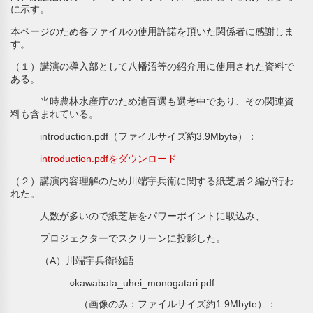
に示す。
本ページのため各ファイルの使用許諾を頂いた関係者に感謝しま
す。
（１）講演の導入部として八幡沼等の紹介用に使用された資料で
ある。
当時農林水産庁のため池百選も選考中であり、その関連資
料も含まれている。
introduction.pdf（ファイルサイズ約3.9Mbyte）：
introduction.pdfをダウンロード
（２）講演内容理解のため川端宇兵衛に関する紙芝居２編が行わ
れた。
人数が多いので紙芝居をパワーポイントに取込み、
プロジェクターでスクリーンに投影した。
（A）川端宇兵衛物語
○kawabata_uhei_monogatari.pdf
（画像のみ：ファイルサイズ約1.9Mbyte）：