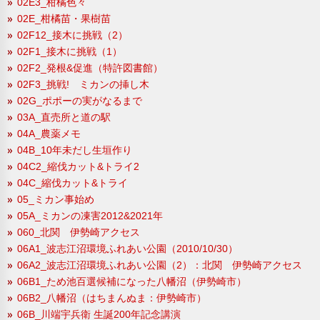
02E3_柑橘色々
02E_柑橘苗・果樹苗
02F12_接木に挑戦（2）
02F1_接木に挑戦（1）
02F2_発根&促進（特許図書館）
02F3_挑戦! ミカンの挿し木
02G_ポポーの実がなるまで
03A_直売所と道の駅
04A_農薬メモ
04B_10年未だし生垣作り
04C2_縮伐カット&トライ2
04C_縮伐カット&トライ
05_ミカン事始め
05A_ミカンの凍害2012&2021年
060_北関 伊勢崎アクセス
06A1_波志江沼環境ふれあい公園（2010/10/30）
06A2_波志江沼環境ふれあい公園（2）：北関 伊勢崎アクセス
06B1_ため池百選候補になった八幡沼（伊勢崎市）
06B2_八幡沼（はちまんぬま：伊勢崎市）
06B_川端宇兵衛 生誕200年記念講演