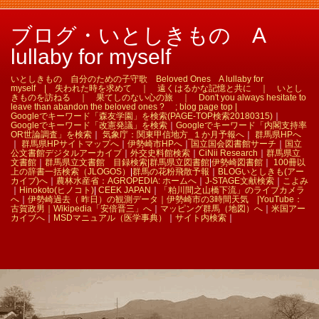
ブログ・いとしきもの A
lullaby for myself
いとしきもの 自分のための子守歌 Beloved Ones A lullaby for
myself | 失われた時を求めて ｜ 遠くはるかな記憶と共に ｜ いとし
きものを訪ねる ｜ 果てしのない心の旅 ｜ Don't you always hesitate to
leave than abandon the beloved ones ? ; blog page top |
Googleでキーワード「森友学園」を検索(PAGE-TOP検索20180315)
｜
Googleでキーワード「改憲発議」を検索
｜
Googleでキーワード「内閣支持率
OR世論調査」を検索
｜
気象庁：関東甲信地方_１か月予報へ
｜
群馬県HPへ
｜
群馬県HPサイトマップへ
｜
伊勢崎市HPへ
｜
国立国会図書館サーチ
｜
国立
公文書館デジタルアーカイブ
｜
外交史料館検索
｜
CiNii Research
｜
群馬県立
文書館
｜
群馬県立文書館 目録検索|
群馬県立図書館
|
伊勢崎図書館
｜
100冊以
上の辞書一括検索（JLOGOS）
|
群馬の花粉飛散予報
｜
BLOGいとしきも(アー
カイブ)へ
｜
農林水産省：AGROPEDIA: ホームへ
｜
J-STAGE文献検索
｜
こよみ
｜
Hinokoto(ヒノコト)
|
CEEK JAPAN
｜
「粕川間之山橋下流」のライブカメラ
へ
｜
伊勢崎過去（ 昨日）の観測データ｜
伊勢崎市の3時間天気 |
YouTube：
古賀政男｜
Wikipedia「安倍晋三」へ
｜
マッピング群馬（地図）へ
｜
米国アー
カイブへ
｜
MSDマニュアル（医学事典）
｜
サイト内検索
｜