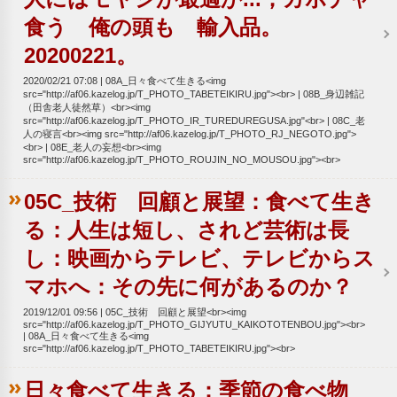
食う 俺の頭も 輸入品。
20200221。
2020/02/21 07:08
08A_日々食べて生きる<img
src="http://af06.kazelog.jp/T_PHOTO_TABETEIKIRU.jpg"><br>
08B_身辺雑記
（田舎老人徒然草）<br><img
src="http://af06.kazelog.jp/T_PHOTO_IR_TUREDUREGUSA.jpg"<br>
08C_老
人の寝言<br><img src="http://af06.kazelog.jp/T_PHOTO_RJ_NEGOTO.jpg">
<br>
08E_老人の妄想<br><img
src="http://af06.kazelog.jp/T_PHOTO_ROUJIN_NO_MOUSOU.jpg"><br>
05C_技術 回顧と展望：食べて生き
る：人生は短し、されど芸術は長
し：映画からテレビ、テレビからス
マホへ：その先に何があるのか？
2019/12/01 09:56
05C_技術 回顧と展望<br><img
src="http://af06.kazelog.jp/T_PHOTO_GIJYUTU_KAIKOTOTENBOU.jpg"><br>
08A_日々食べて生きる<img
src="http://af06.kazelog.jp/T_PHOTO_TABETEIKIRU.jpg"><br>
日々食べて生きる：季節の食べ物