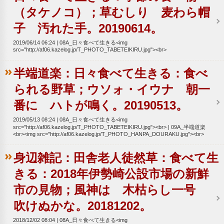
（タケノコ）；草むしり 麦わら帽
子 汚れた手。20190614。
2019/06/14 06:24
08A_日々食べて生きる<img
src="http://af06.kazelog.jp/T_PHOTO_TABETEIKIRU.jpg"><br>
半端道楽：日々食べて生きる：食べ
られる野草；ウソォ・イウナ 朝一
番に ハトが鳴く。20190513。
2019/05/13 08:24
08A_日々食べて生きる<img
src="http://af06.kazelog.jp/T_PHOTO_TABETEIKIRU.jpg"><br>
09A_半端道楽
<br><img src="http://af06.kazelog.jp/T_PHOTO_HANPA_DOURAKU.jpg"><br>
身辺雑記：田舎老人徒然草：食べて生
きる：2018年伊勢崎公設市場の新鮮
市の見物；風神は 木枯らし一号
吹けぬかな。20181202。
2018/12/02 08:04
08A_日々食べて生きる<img