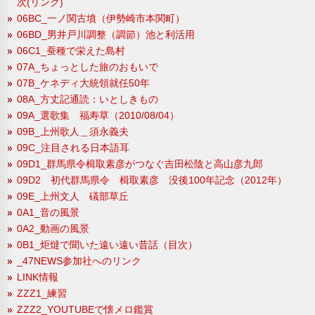
次(リンク)
06BC_一ノ関古墳（伊勢崎市本関町）
06BD_男井戸川調整（調節）池と利活用
06C1_蚕種で栄えた島村
07A_ちょっとした旅のおもいで
07B_ケネディ大統領就任50年
08A_方丈記通読：いとしきもの
09A_選歌集 福寿草（2010/08/04）
09B_上州歌人＿須永義夫
09C_注目される日本語耳
09D1_群馬県令楫取素彦がつなぐ吉田松陰と高山彦九郎
09D2 初代群馬県令 楫取素彦 没後100年記念（2012年）
09E_上州文人 礒部草丘
0A1_音の風景
0A2_動画の風景
0B1_炬燵で聞いた遠い遠い昔話（目次）
_47NEWS参加社へのリンク
LINK情報
ZZZ1_練習
ZZZ2_YOUTUBEで懐メロ鑑賞