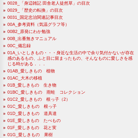
0028_「身辺雑記 田舎老人徒然草」の目次
0029_「歴史の転換」の目次
0031_国定忠治関連記事目次
00A_参考資料（気温グラフ等）
00B2_原発にわか勉強
00B_出番無きマニュアル
00C_備忘録
01A_いとしきもの・・・身近な生活の中で余り気付かないが存在
感のあるもの、ふと目に留まったもの、そんなものに愛しさを感
じる時がある．．．
01AB_愛しきもの 植物
01AC_大木の移植
01B_愛しきもの 生き物
01BC_愛しきもの 雨蛙 コレクション
01C2_愛しきもの 根っ子（2）
01C_愛しきもの 根っ子
01D_愛しきもの 道具達
01E_愛しきもの たべもの
01F_愛しきもの 花と実
01G_愛しきもの 果樹