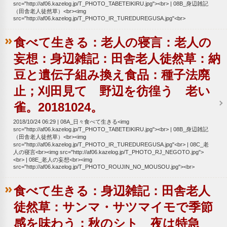
src="http://af06.kazelog.jp/T_PHOTO_TABETEIKIRU.jpg"><br>
08B_身辺雑記
（田舎老人徒然草）<br><img
src="http://af06.kazelog.jp/T_PHOTO_IR_TUREDUREGUSA.jpg"<br>
食べて生きる：老人の寝言：老人の
妄想：身辺雑記：田舎老人徒然草：納
豆と遺伝子組み換え食品：種子法廃
止；刈田見て 野辺を彷徨う 老い
雀。20181024。
2018/10/24 06:29
08A_日々食べて生きる<img
src="http://af06.kazelog.jp/T_PHOTO_TABETEIKIRU.jpg"><br>
08B_身辺雑記
（田舎老人徒然草）<br><img
src="http://af06.kazelog.jp/T_PHOTO_IR_TUREDUREGUSA.jpg"<br>
08C_老
人の寝言<br><img src="http://af06.kazelog.jp/T_PHOTO_RJ_NEGOTO.jpg">
<br>
08E_老人の妄想<br><img
src="http://af06.kazelog.jp/T_PHOTO_ROUJIN_NO_MOUSOU.jpg"><br>
食べて生きる：身辺雑記：田舎老人
徒然草：サンマ・サツマイモで季節
感を味わう；秋のシト 夜は特急