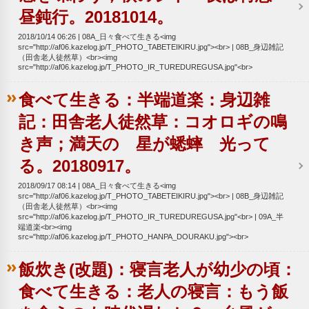
昼鈍行。20181014。
2018/10/14 06:26
08A_日々食べて生きる<img
src="http://af06.kazelog.jp/T_PHOTO_TABETEIKIRU.jpg"><br>
08B_身辺雑記
（田舎老人徒然草）<br><img
src="http://af06.kazelog.jp/T_PHOTO_IR_TUREDUREGUSA.jpg"<br>
食べて生きる：半端道楽：身辺雑
記：田舎老人徒然草：コオロギの鳴
き声；満天の 星が蟋蟀 光って
る。20180917。
2018/09/17 08:14
08A_日々食べて生きる<img
src="http://af06.kazelog.jp/T_PHOTO_TABETEIKIRU.jpg"><br>
08B_身辺雑記
（田舎老人徒然草）<br><img
src="http://af06.kazelog.jp/T_PHOTO_IR_TUREDUREGUSA.jpg"<br>
09A_半
端道楽<br><img
src="http://af06.kazelog.jp/T_PHOTO_HANPA_DOURAKU.jpg"><br>
飯炊き(改題)：寝言老人が幼少の頃：
食べて生きる：老人の寝言：もう飯