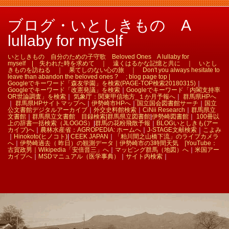
ブログ・いとしきもの A
lullaby for myself
いとしきもの 自分のための子守歌 Beloved Ones A lullaby for
myself | 失われた時を求めて ｜ 遠くはるかな記憶と共に ｜ いとし
きものを訪ねる ｜ 果てしのない心の旅 ｜ Don't you always hesitate to
leave than abandon the beloved ones ? ; blog page top |
Googleでキーワード「森友学園」を検索(PAGE-TOP検索20180315)
｜
Googleでキーワード「改憲発議」を検索
｜
Googleでキーワード「内閣支持率
OR世論調査」を検索
｜
気象庁：関東甲信地方_１か月予報へ
｜
群馬県HPへ
｜
群馬県HPサイトマップへ
｜
伊勢崎市HPへ
｜
国立国会図書館サーチ
｜
国立
公文書館デジタルアーカイブ
｜
外交史料館検索
｜
CiNii Research
｜
群馬県立
文書館
｜
群馬県立文書館 目録検索|
群馬県立図書館
|
伊勢崎図書館
｜
100冊以
上の辞書一括検索（JLOGOS）
|
群馬の花粉飛散予報
｜
BLOGいとしきも(アー
カイブ)へ
｜
農林水産省：AGROPEDIA: ホームへ
｜
J-STAGE文献検索
｜
こよみ
｜
Hinokoto(ヒノコト)
|
CEEK JAPAN
｜
「粕川間之山橋下流」のライブカメラ
へ
｜
伊勢崎過去（ 昨日）の観測データ｜
伊勢崎市の3時間天気 |
YouTube：
古賀政男｜
Wikipedia「安倍晋三」へ
｜
マッピング群馬（地図）へ
｜
米国アー
カイブへ
｜
MSDマニュアル（医学事典）
｜
サイト内検索
｜