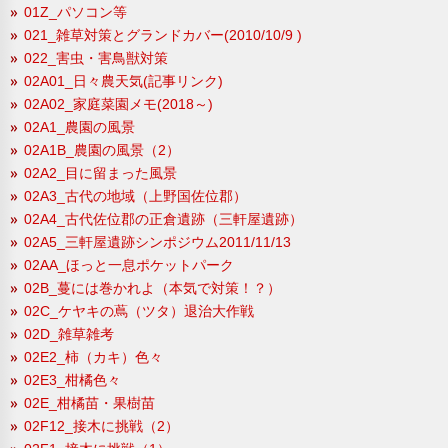
01Z_パソコン等
021_雑草対策とグランドカバー(2010/10/9 )
022_害虫・害鳥獣対策
02A01_日々農天気(記事リンク)
02A02_家庭菜園メモ(2018～)
02A1_農園の風景
02A1B_農園の風景（2）
02A2_目に留まった風景
02A3_古代の地域（上野国佐位郡）
02A4_古代佐位郡の正倉遺跡（三軒屋遺跡）
02A5_三軒屋遺跡シンポジウム2011/11/13
02AA_ほっと一息ポケットパーク
02B_蔓には巻かれよ（本気で対策！？）
02C_ケヤキの蔦（ツタ）退治大作戦
02D_雑草雑考
02E2_柿（カキ）色々
02E3_柑橘色々
02E_柑橘苗・果樹苗
02F12_接木に挑戦（2）