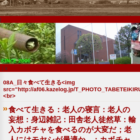
|
｜x
08A_日々食べて生きる<img
src="http://af06.kazelog.jp/T_PHOTO_TABETEIKIR
<br>
食べて生きる：老人の寝言：老人の
妄想：身辺雑記：田舎老人徒然草：輸
入カボチャを食べるのが大変だ；老
人にはモヤシが最適か...；カボチャ