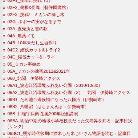
02F1_接木に挑戦（1）
02F2_発根&促進（特許図書館）
02F3_挑戦! ミカンの挿し木
02G_ポポーの実がなるまで
03A_直売所と道の駅
04A_農薬メモ
04B_10年未だし生垣作り
04C2_縮伐カット&トライ2
04C_縮伐カット&トライ
05_ミカン事始め
05A_ミカンの凍害2012&2021年
060_北関 伊勢崎アクセス
06A1_波志江沼環境ふれあい公園（2010/10/30）
06A2_波志江沼環境ふれあい公園（2）：北関 伊勢崎アクセス
06B1_ため池百選候補になった八幡沼（伊勢崎市）
06B2_八幡沼（はちまんぬま：伊勢崎市）
06B_川端宇兵衛 生誕200年記念講演
06BA_明治中期の地域小学校校長だった矢島昇を知る：記事目次
(リンク)
06BC1_明治時代後期に渡米した米じいさん物語を読む：記事目