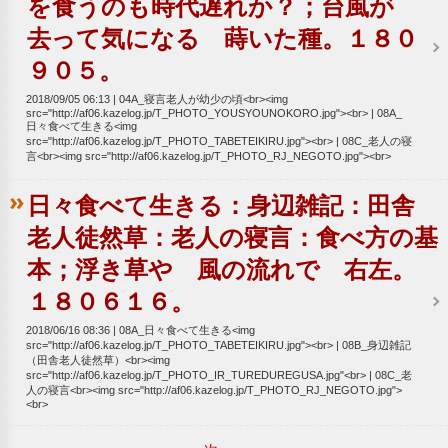
を食うのも時代遅れか？；台風が
去って気になる 蒔いた種。１８０
９０５。
2018/09/05 06:13
04A_寝言老人が幼少の頃<br><img
src="http://af06.kazelog.jp/T_PHOTO_YOUSYOUNOKORO.jpg"><br>
08A_
日々食べて生きる<img
src="http://af06.kazelog.jp/T_PHOTO_TABETEIKIRU.jpg"><br>
08C_老人の寝
言<br><img src="http://af06.kazelog.jp/T_PHOTO_RJ_NEGOTO.jpg"><br>
日々食べて生きる：身辺雑記：田舎
老人徒然草：老人の寝言：食べ方の基
本；浮き草や 風の流れで 右左。
１８０６１６。
2018/06/16 08:36
08A_日々食べて生きる<img
src="http://af06.kazelog.jp/T_PHOTO_TABETEIKIRU.jpg"><br>
08B_身辺雑記
（田舎老人徒然草）<br><img
src="http://af06.kazelog.jp/T_PHOTO_IR_TUREDUREGUSA.jpg"<br>
08C_老
人の寝言<br><img src="http://af06.kazelog.jp/T_PHOTO_RJ_NEGOTO.jpg">
<br>