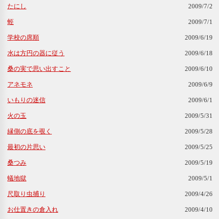
たにし
2009/7/2
蛭
2009/7/1
学校の席順
2009/6/19
水は方円の器に従う
2009/6/18
桑の実で思い出すこと
2009/6/10
アネモネ
2009/6/9
いもりの迷信
2009/6/1
火の玉
2009/5/31
縁側の底を覗く
2009/5/28
最初の片思い
2009/5/25
桑つみ
2009/5/19
蟻地獄
2009/5/1
尺取り虫捕り
2009/4/26
お仕置きの倉入れ
2009/4/10