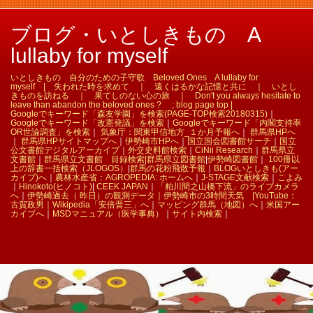
ブログ・いとしきもの A
lullaby for myself
いとしきもの 自分のための子守歌 Beloved Ones A lullaby for
myself | 失われた時を求めて ｜ 遠くはるかな記憶と共に ｜ いとし
きものを訪ねる ｜ 果てしのない心の旅 ｜ Don't you always hesitate to
leave than abandon the beloved ones ? ; blog page top |
Googleでキーワード「森友学園」を検索(PAGE-TOP検索20180315)
｜
Googleでキーワード「改憲発議」を検索
｜
Googleでキーワード「内閣支持率
OR世論調査」を検索
｜
気象庁：関東甲信地方_１か月予報へ
｜
群馬県HPへ
｜
群馬県HPサイトマップへ
｜
伊勢崎市HPへ
｜
国立国会図書館サーチ
｜
国立
公文書館デジタルアーカイブ
｜
外交史料館検索
｜
CiNii Research
｜
群馬県立
文書館
｜
群馬県立文書館 目録検索|
群馬県立図書館
|
伊勢崎図書館
｜
100冊以
上の辞書一括検索（JLOGOS）
|
群馬の花粉飛散予報
｜
BLOGいとしきも(アー
カイブ)へ
｜
農林水産省：AGROPEDIA: ホームへ
｜
J-STAGE文献検索
｜
こよみ
｜
Hinokoto(ヒノコト)
|
CEEK JAPAN
｜
「粕川間之山橋下流」のライブカメラ
へ
｜
伊勢崎過去（ 昨日）の観測データ｜
伊勢崎市の3時間天気 |
YouTube：
古賀政男｜
Wikipedia「安倍晋三」へ
｜
マッピング群馬（地図）へ
｜
米国アー
カイブへ
｜
MSDマニュアル（医学事典）
｜
サイト内検索
｜