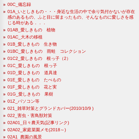
00C_備忘録
01A_いとしきもの・・・身近な生活の中で余り気付かないが存在
感のあるもの、ふと目に留まったもの、そんなものに愛しさを感
じる時がある．．．
01AB_愛しきもの 植物
01AC_大木の移植
01B_愛しきもの 生き物
01BC_愛しきもの 雨蛙 コレクション
01C2_愛しきもの 根っ子（2）
01C_愛しきもの 根っ子
01D_愛しきもの 道具達
01E_愛しきもの たべもの
01F_愛しきもの 花と実
01G_愛しきもの 果樹
01Z_パソコン等
021_雑草対策とグランドカバー(2010/10/9 )
022_害虫・害鳥獣対策
02A01_日々農天気(記事リンク)
02A02_家庭菜園メモ(2018～)
02A1_農園の風景