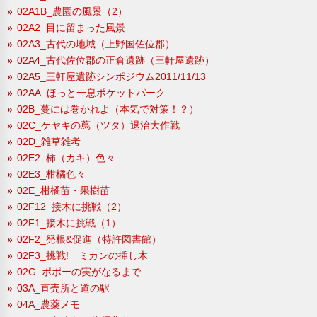
02A1B_農園の風景（2）
02A2_目に留まった風景
02A3_古代の地域（上野国佐位郡）
02A4_古代佐位郡の正倉遺跡（三軒屋遺跡）
02A5_三軒屋遺跡シンポジウム2011/11/13
02AA_ほっと一息ポケットパーク
02B_蔓には巻かれよ（本気で対策！？）
02C_ケヤキの蔦（ツタ）退治大作戦
02D_雑草雑考
02E2_柿（カキ）色々
02E3_柑橘色々
02E_柑橘苗・果樹苗
02F12_接木に挑戦（2）
02F1_接木に挑戦（1）
02F2_発根&促進（特許図書館）
02F3_挑戦! ミカンの挿し木
02G_ポポーの実がなるまで
03A_直売所と道の駅
04A_農薬メモ