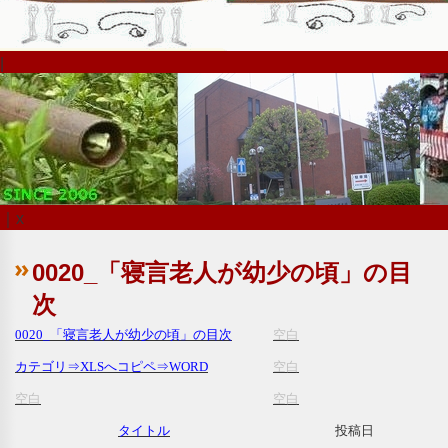
|
｜x
0020_「寝言老人が幼少の頃」の目
次
0020_「寝言老人が幼少の頃」の目次
空白
カテゴリ⇒
XLSへコピペ⇒WORD
空白
空白
空白
タイトル
投稿日