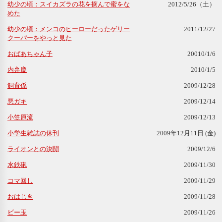
幼少の頃：スイカズラの花を摘んで蜜をな
2012/5/26（土）
めた
幼少の頃：メンコのヒーローだったゲリー
2011/12/27
クーパーをやっと見た
おばあちゃん子
20010/1/6
内弁慶
2010/1/5
飼育係
2009/12/28
悪ガキ
2009/12/14
小笠原流
2009/12/13
小学生雑誌の休刊
2009年12月11日 (金)
ライオンとの決闘
2009/12/6
水鉄砲
2009/11/30
コマ回し
2009/11/29
おはじき
2009/11/28
ビー玉
2009/11/26