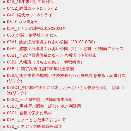
04B_10年未だし生垣作り
04C2_縮伐カット&トライ2
04C_縮伐カット&トライ
05_ミカン事始め
05A_ミカンの凍害2012&2021年
060_北関 伊勢崎アクセス
06A1_波志江沼環境ふれあい公園（2010/10/30）
06A2_波志江沼環境ふれあい公園（2）：北関 伊勢崎アクセス
06B1_ため池百選候補になった八幡沼（伊勢崎市）
06B2_八幡沼（はちまんぬま：伊勢崎市）
06B_川端宇兵衛 生誕200年記念講演
06BA_明治中期の地域小学校校長だった矢島昇を知る：記事目次
(リンク)
06BC1_明治時代後期に渡米した米じいさん物語を読む：記事目
次(リンク)
06BC_一ノ関古墳（伊勢崎市本関町）
06BD_男井戸川調整（調節）池と利活用
06C1_蚕種で栄えた島村
07A_ちょっとした旅のおもいで
07B_ケネディ大統領就任50年