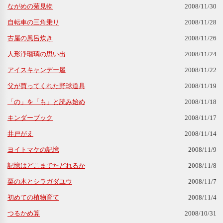
ながめの菊見物
2008/11/30
自転車の三角乗り
2008/11/28
古屋の風呂炊き
2008/11/26
人形浄瑠璃の思い出
2008/11/24
アイスキャンデー屋
2008/11/22
父が買ってくれた野球道具
2008/11/19
「の」を「も」と読み始め
2008/11/18
キンダーブック
2008/11/17
井戸がえ
2008/11/14
ヨイトマケの記憶
2008/11/9
記憶はどこまでたどれるか
2008/11/8
栗の木とシラガダユウ
2008/11/7
初めての植物育て
2008/11/4
つるかめ算
2008/10/31