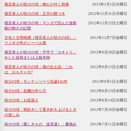
寝言老人が幼少の頃：物心が付く前後
2013年1月1日火曜日
寝言老人が幼少の頃：正月の餅つき
2012年12月31日月曜日
寝言老人が幼少の頃：マンガで読んだ放射
2012年12月22日土曜日
能の怖さの記憶
文化と文明雑感（寝言老人が幼少の頃）：
2012年12月7日金曜日
ラジオ少年がノーベル賞
寝言老人が幼少の頃：竹竿で「カキトリ」
2012年9月28日金曜日
をした盆柿または上植木柿
寝言老人が幼少の頃：畑の出土品 これ
2012年9月15日土曜日
は おもチャカ?
幼少の頃：モンテッソーリ生誕142年
2012年9月1日土曜日
幼少の頃：盆棚の作り方
2012年8月15日水曜日
幼少の頃：お盆迎え
2012年8月14日火曜日
幼少の頃：朝起きして置き針を上げるとき
2012年7月20日金曜日
の楽しみ
幼少の頃（愛しきもの 道具達）：桑摘み
2012年7月11日水曜日