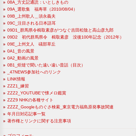
08A_方丈記通読：いとしきもの
09A_選歌集 福寿草（2010/08/04）
09B_上州歌人＿須永義夫
09C_注目される日本語耳
09D1_群馬県令楫取素彦がつなぐ吉田松陰と高山彦九郎
09D2 初代群馬県令 楫取素彦 没後100年記念（2012年）
09E_上州文人 礒部草丘
0A1_音の風景
0A2_動画の風景
0B1_炬燵で聞いた遠い遠い昔話（目次）
_47NEWS参加社へのリンク
LINK情報
ZZZ1_練習
ZZZ2_YOUTUBEで懐メロ鑑賞
ZZZ9 NHKの各種サイト
ZZZZ_Googleものぐさ検索_東京電力福島原発事故関連
年月日対応記事一覧
著作権とリンクに関する注意事項
プロフィール