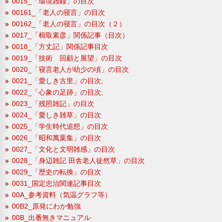
0015_「環境雑録」の目次
00161_「老人の寝言」の目次
00162_「老人の寝言」の目次（２）
0017_「楫取素彦」関係記事（目次）
0018_「方丈記」関係記事目次
0019_「技術 回顧と展望」の目次
0020_「寝言老人が幼少の頃」の目次
0021_「愛しき古里」の目次;
0022_「心象の足跡」の目次;
0023_「残照雑記」の目次
0024_「愛しき雑草」の目次
0025_「学生時代追想」の目次
0026_「昭和萬葉集」の目次
0027_「文化と文明雑感」の目次
0028_「身辺雑記 田舎老人徒然草」の目次
0029_「歴史の転換」の目次
0031_国定忠治関連記事目次
00A_参考資料（気温グラフ等）
00B2_原発にわか勉強
00B_出番無きマニュアル