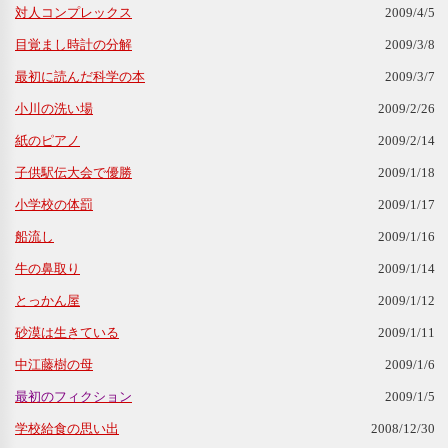
対人コンプレックス
2009/4/5
目覚まし時計の分解
2009/3/8
最初に読んだ科学の本
2009/3/7
小川の洗い場
2009/2/26
紙のピアノ
2009/2/14
子供駅伝大会で優勝
2009/1/18
小学校の体罰
2009/1/17
船流し
2009/1/16
牛の鼻取り
2009/1/14
とっかん屋
2009/1/12
砂漠は生きている
2009/1/11
中江藤樹の母
2009/1/6
最初のフィクション
2009/1/5
学校給食の思い出
2008/12/30