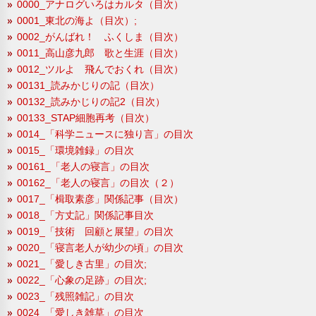
0000_アナログいろはカルタ（目次）
0001_東北の海よ（目次）;
0002_がんばれ！ ふくしま（目次）
0011_高山彦九郎 歌と生涯（目次）
0012_ツルよ 飛んでおくれ（目次）
00131_読みかじりの記（目次）
00132_読みかじりの記2（目次）
00133_STAP細胞再考（目次）
0014_「科学ニュースに独り言」の目次
0015_「環境雑録」の目次
00161_「老人の寝言」の目次
00162_「老人の寝言」の目次（２）
0017_「楫取素彦」関係記事（目次）
0018_「方丈記」関係記事目次
0019_「技術 回顧と展望」の目次
0020_「寝言老人が幼少の頃」の目次
0021_「愛しき古里」の目次;
0022_「心象の足跡」の目次;
0023_「残照雑記」の目次
0024_「愛しき雑草」の目次