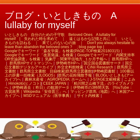
ブログ・いとしきもの A
lullaby for myself
いとしきもの 自分のための子守歌 Beloved Ones A lullaby for
myself | 失われた時を求めて ｜ 遠くはるかな記憶と共に ｜ いとし
きものを訪ねる ｜ 果てしのない心の旅 ｜ Don't you always hesitate to
leave than abandon the beloved ones ? ; blog page top |
Googleでキーワード「森友学園」を検索(PAGE-TOP検索20180315)
｜
Googleでキーワード「改憲発議」を検索
｜
Googleでキーワード「内閣支持率
OR世論調査」を検索
｜
気象庁：関東甲信地方_１か月予報へ
｜
群馬県HPへ
｜
群馬県HPサイトマップへ
｜
伊勢崎市HPへ
｜
国立国会図書館サーチ
｜
国立
公文書館デジタルアーカイブ
｜
外交史料館検索
｜
CiNii Research
｜
群馬県立
文書館
｜
群馬県立文書館 目録検索|
群馬県立図書館
|
伊勢崎図書館
｜
100冊以
上の辞書一括検索（JLOGOS）
|
群馬の花粉飛散予報
｜
BLOGいとしきも(アー
カイブ)へ
｜
農林水産省：AGROPEDIA: ホームへ
｜
J-STAGE文献検索
｜
こよみ
｜
Hinokoto(ヒノコト)
|
CEEK JAPAN
｜
「粕川間之山橋下流」のライブカメラ
へ
｜
伊勢崎過去（ 昨日）の観測データ｜
伊勢崎市の3時間天気 |
YouTube：
古賀政男｜
Wikipedia「安倍晋三」へ
｜
マッピング群馬（地図）へ
｜
米国アー
カイブへ
｜
MSDマニュアル（医学事典）
｜
サイト内検索
｜