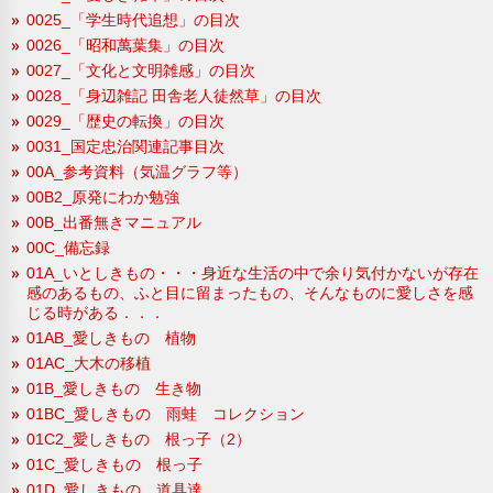
0025_「学生時代追想」の目次
0026_「昭和萬葉集」の目次
0027_「文化と文明雑感」の目次
0028_「身辺雑記 田舎老人徒然草」の目次
0029_「歴史の転換」の目次
0031_国定忠治関連記事目次
00A_参考資料（気温グラフ等）
00B2_原発にわか勉強
00B_出番無きマニュアル
00C_備忘録
01A_いとしきもの・・・身近な生活の中で余り気付かないが存在
感のあるもの、ふと目に留まったもの、そんなものに愛しさを感
じる時がある．．．
01AB_愛しきもの 植物
01AC_大木の移植
01B_愛しきもの 生き物
01BC_愛しきもの 雨蛙 コレクション
01C2_愛しきもの 根っ子（2）
01C_愛しきもの 根っ子
01D_愛しきもの 道具達