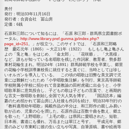
奥付
発行：明治33年11月16日
発行者：合資会社 冨山房
定価：6銭
石原和三郎について知るには、「石原 和三郎 - 群馬県立図書館ポ
ータル。
http://www.library.pref.gunma.jp/index.php?
page_id=251
。」が役立つ。このサイトでは、「石原和三郎略
歴 慶応元年（1865）～大正11年（1922） もしもし亀よ亀さん
よの「兎と亀」をはじめ、「金太郎」、「花咲爺」、「大黒様」
など、誰もが知っている名唱歌を残した作詞家、教育者。勢多郡
東村花輪生まれ。明治24年（1891）群馬師範学校を卒業し、郷里
の花輪小学校訓導兼校長に就任すると直ぐに、当時としては珍し
いオルガンを導入している。 この頃の唱歌は旧弊な美文調で児
童には難解だったため『小学唱歌集注解』を刊行。東京高等師範
学校附属小学校に招かれて音楽教諭の田村虎蔵に出会うと、小学
唱歌革新に意気投合し、子どもの歌は子どもの言葉で、と画期的
な言文一致唱歌を創始し全国で大人気を博す。 『国語読本』編
纂のため招かれて冨山房に入社後も作詞を続け、明治33年刊行の
『教科適用幼年唱歌』掲載作品の半分は、和三郎作の親しみ易い
歌が占め、児童の心を潤した。石原作品は百数十曲を数え、郷土
を歌った『上野唱歌』『上毛の歌』は県民に愛唱された。短歌、
日本画、書道にも優れ、万岳または翠江と号す。 平成元年、郷
里のみどり市東町に彼の生い立ちや写真、自筆原稿、書や絵画等