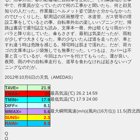
中で、作業員が立っていたので何の工事かと聞いたら、何と顔見
知りの人だった。作業服にヘルメット姿で誰かと分からなかった
のでびっくりした。駅周辺の区画整理で、水道管、ガス管等の埋
設工事をしているとの事。自転車外出の楽しいハプニングだ。帰
路は書店で週刊誌立ち読み、文庫本一冊。外は暗くなり雨がパラ
パラと降り出していた。傘もささず、最初は気楽だったが、雨粒
が少しずつ大きくなった。車の少ないたんぼ道を走ったが、車と
すれ違う時は危険を感じる。帰宅時は肌まで濡れた。だが、荷カ
ゴの文庫本はレジ袋無しでも無事だった。いつもは、カバーは不
要と言っているが、今回はカバーを付けてもらった。運が良い。
夜間、雨の中の自転車走行も、道草を食わなければ起きないハプ
ニングなのだが。
2012年10月6日の天気（AMEDAS）
TAVE=
21.9
最高気温(℃) 26.2 14:59
TMAX=
26
最低気温(℃) 17.9 24:00
TMIN=
17.9
DIFF=
8.1
最大瞬間風速(m/s)(風向(16方位)) 11.5(西北西)
WMAX=
5.6
SUNS=
2.3
RAIN=
8.5
Q
Q