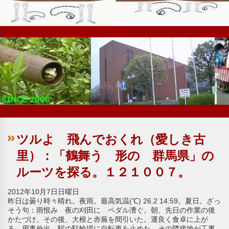
|
｜x
ツルよ 飛んでおくれ（愛しき古
里）：「鶴舞う 形の 群馬県」の
ルーツを探る。１２１００７。
2012年10月7日日曜日
昨日は曇り時々晴れ。夜雨。最高気温(℃) 26.2 14:59。夏日。ざっ
そう句：雨恨み 夜の刈田に ペダル漕ぐ。朝、先日の作業の後
かたづけ。その後、大根と赤蕪を間引いた。運良く食卓に上が
る。用事外出。駅の駐輪場に自転車を止めた。その隣接地が工事