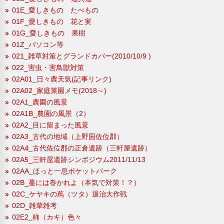
01E_愛しきもの たべもの
01F_愛しきもの 花と実
01G_愛しきもの 果樹
01Z_パソコン等
021_雑草対策とグランドカバー(2010/10/9 )
022_害虫・害鳥獣対策
02A01_日々農天気(記事リンク)
02A02_家庭菜園メモ(2018～)
02A1_農園の風景
02A1B_農園の風景（2）
02A2_目に留まった風景
02A3_古代の地域（上野国佐位郡）
02A4_古代佐位郡の正倉遺跡（三軒屋遺跡）
02A5_三軒屋遺跡シンポジウム2011/11/13
02AA_ほっと一息ポケットパーク
02B_蔓には巻かれよ（本気で対策！？）
02C_ケヤキの蔦（ツタ）退治大作戦
02D_雑草雑考
02E2_柿（カキ）色々