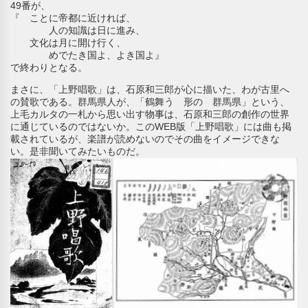
49番が、
『 ことに帝都に近ければ、
人の知識は日に進み、
文化は月に開け行く、
めでたき国よ、よき国よ』
で終わりとなる。
まさに、「上野唱歌」は、石原和三郎が心に描いた、わが古里へ
の賛歌である。群馬県人が、「鶴舞う 形の 群馬県」という、
上毛カルタの一札から思い出す物事は、石原和三郎の創作の世界
に通じているのではないか。このWEB版「上野唱歌」には曲も掲
載されているが、楽譜が読めないのでその曲をイメージできな
い。是非聞いてみたいものだ。