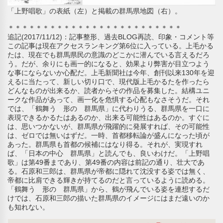
「上野唱歌」の表紙（左）と掲載の群馬県地図（右）。
＊＊＊＊＊＊＊＊＊＊＊＊＊＊＊＊＊＊＊＊＊＊＊＊＊
追記(2017/11/12)：記事整形、過去BLOG再読、印象・コメント等
この記事は現在アクセスランキング第6位に入っている。上毛かる
たは、現在でも群馬県民の意識のどこかに潜んでいる言えるだろ
う。だが、余りにも画一的になると、効果より弊害が目立つよう
な事にならないか心配だ。上毛新聞社は今年、創刊以来130年を迎
えるに当たって、新しい切り口で、現代版上毛かるたを作ったら
どんなものが出来るか、読者からその作品を募集した。結構ユニ
ークな作品があって、画一化を危惧する心配もなさそうだ。それ
では、「鶴舞う 形の 群馬県」に代わりうる、群馬県を一口に
表現できるかるたはあるのか、出来る可能性はあるのか。すぐに
は、思いつかないが、群馬県が飛躍的に発展すれば、その可能性
は、ゼロでは無いはずだ。一時、首都移転論が盛んになった頃が
あった。群馬県も首都の候補にはなり得る。それが、実現すれ
ば、「日本の中心 群馬県」と読んでも、良いわけだ。「上野唱
歌」は第49番まであり、第49番の内容は前記の通り、壮大であ
る。石原和三郎は、群馬県が帝都に隠れて沈没する姿では無く、
帝都に比肩できる輝きが持てるのだと言っているように読める。
「鶴舞う 形の 群馬県」から、鶴が飛んでいる姿を連想するだ
けでは、石原和三郎の描いた群馬県のイメージにはまだ遠いのか
も知れない。