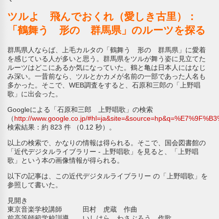
ツルよ 飛んでおくれ（愛しき古里）：
「鶴舞う 形の 群馬県」のルーツを探る
群馬県人ならば、上毛カルタの「鶴舞う 形の 群馬県」に愛着
を感じている人が多いと思う。群馬県をツルが舞う姿に見立てた
ルーツはどこにあるか気になっていた。鶴と亀は日本人にはなじ
み深い。一昔前なら、ツルとかカメが名前の一部であった人名も
多かった。そこで、WEB調査をすると、石原和三郎の「上野唱
歌」に出会った。
Googleによる「石原和三郎 上野唱歌」の検索
（
http://www.google.co.jp/#hl=ja&site=&source=hp&q
検索結果：約 823 件 （0.12 秒）。
以上の検索で、かなりの情報は得られる。そこで、国会図書館の
「近代デジタルライブラリー - 上野唱歌」を見ると、「上野唱
歌」という本の画像情報が得られる。
以下の記事は、この近代デジタルライブラリー の「上野唱歌」を
参照して書いた。
見開き
東京音楽学校講師 田村 虎蔵 作曲
前高等師範学校訓導 いしはら わさぶろう 作歌