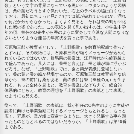
歌」という文字の背景になっている黒いヒョウタンのような図柄
は、桑の葉だろうとすぐ気付いた。右上のラベルの脇は白くなっ
ており、最初にちょっと見ただけでは紙が破れているのか、汚れ
か何だか分からなかった。よくよく見ると、それは蚕の蛹が羽化
した蛾の姿であった。この表紙を見て思い出すのは、小学生中学
年の頃、担任のO先生から蚕のように変身して立派な人間になりな
さいというような趣旨の年賀状を貰った事である。
石原和三郎が教育者として、「上野唱歌」を教育的配慮で作った
とすれば、その表紙には、石原和三郎が願うメッセージが込めら
れているのではないか。群馬県の養蚕は、江戸時代から終戦後ま
で盛んであった。凡人には、養蚕と言えば、蚕と繭が頭に浮かぶ
だろう。なぜ、「上野唱歌」では、蚕と繭が表紙に登場しない
で、桑の葉と蚕の蛾が登場するのか。石原和三郎は教育者的な信
条から、蚕の前には桑がある、繭の後には蛾（蚕種の元）が生ま
れる、もっと全体を見よと、教育を養蚕になぞらえて、総合的・
体系的にとらえ、教育の理想を「上野唱歌」の表紙として表現し
たようにも見える。
従って、「上野唱歌」の表紙は、我が担任のO先生のように生徒や
読者に向けた学業勉励に対するメッセージともとれるし、もっと
広く、群馬が、蚕が蛾に変身するように、大きく発展する事を願
ったものともとれるのではないだろうか。「上野唱歌」は第49番
まである。