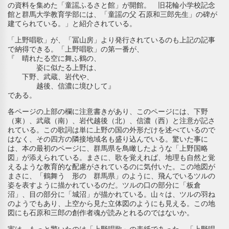
の資料を集めた「童謡ふるさと館」が開館。 旧花輪小学校記念
館と群馬大学教育学部には、「童謡の父 石原和三郎先生」の碑が
建てられている。」と紹介されている。
「上野唱歌」が、「冨山房」より発行されているのも上記の記事
で納得できる。「上野唱歌」の第一番が、
『 晴れたる空に舞ふ鶴の、
姿に似たる上野は、
下野、武蔵、岩代や、
越後、信濃に境ひして』
である。
各ページの上部の欄に注意書きがあり、このページには、下野
（東）、武蔵（南）、岩代越後（北）、信濃（西）と注意が記さ
れている。この歌詞は単に上野の国の外形だけを述べているので
はなく、その四方の隣接地域名も盛り込んでいる。驚いた事に
は、本の最初のページに、群馬県を鳥瞰したような「上野国略
図」が添えられている。まさに、歌を覚えれば、地理も自然と覚
えるような教育的な配慮がされているのに気付いた。この地図が
まさに、「鶴舞う 形の 群馬県」のように、飛んでいるツルの
姿を表すように描かれているのだ。ツルの口の部分に「板倉
沼」、目の部分に「城沼」が描かれている。山々は、ツルの羽ね
のようでもあり、上空から見た立体図のようにも見える。この地
図にも石原和三郎の創作者魂が読みとれるのではないか。
実は、もっと驚いたのは「上野唱歌」の表紙であった。「上野唱