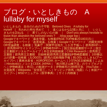
ブログ・いとしきもの A
lullaby for myself
いとしきもの 自分のための子守歌 Beloved Ones A lullaby for
myself | 失われた時を求めて ｜ 遠くはるかな記憶と共に ｜ いとし
きものを訪ねる ｜ 果てしのない心の旅 ｜ Don't you always hesitate to
leave than abandon the beloved ones ? ; blog page top |
Googleでキーワード「森友学園」を検索(PAGE-TOP検索20180315)
｜
Googleでキーワード「改憲発議」を検索
｜
Googleでキーワード「内閣支持率
OR世論調査」を検索
｜
気象庁：関東甲信地方_１か月予報へ
｜
群馬県HPへ
｜
群馬県HPサイトマップへ
｜
伊勢崎市HPへ
｜
国立国会図書館サーチ
｜
国立
公文書館デジタルアーカイブ
｜
外交史料館検索
｜
CiNii Research
｜
群馬県立
文書館
｜
群馬県立文書館 目録検索|
群馬県立図書館
|
伊勢崎図書館
｜
100冊以
上の辞書一括検索（JLOGOS）
|
群馬の花粉飛散予報
｜
BLOGいとしきも(アー
カイブ)へ
｜
農林水産省：AGROPEDIA: ホームへ
｜
J-STAGE文献検索
｜
こよみ
｜
Hinokoto(ヒノコト)
|
CEEK JAPAN
｜
「粕川間之山橋下流」のライブカメラ
へ
｜
伊勢崎過去（ 昨日）の観測データ｜
伊勢崎市の3時間天気 |
YouTube：
古賀政男｜
Wikipedia「安倍晋三」へ
｜
マッピング群馬（地図）へ
｜
米国アー
カイブへ
｜
MSDマニュアル（医学事典）
｜
サイト内検索
｜