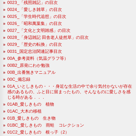
0023_「残照雑記」の目次
0024_「愛しき雑草」の目次
0025_「学生時代追想」の目次
0026_「昭和萬葉集」の目次
0027_「文化と文明雑感」の目次
0028_「身辺雑記 田舎老人徒然草」の目次
0029_「歴史の転換」の目次
0031_国定忠治関連記事目次
00A_参考資料（気温グラフ等）
00B2_原発にわか勉強
00B_出番無きマニュアル
00C_備忘録
01A_いとしきもの・・・身近な生活の中で余り気付かないが存在
感のあるもの、ふと目に留まったもの、そんなものに愛しさを感
じる時がある．．．
01AB_愛しきもの 植物
01AC_大木の移植
01B_愛しきもの 生き物
01BC_愛しきもの 雨蛙 コレクション
01C2_愛しきもの 根っ子（2）