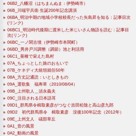
06B2_八幡沼（はちまんぬま：伊勢崎市）
06B_川端宇兵衛 生誕200年記念講演
06BA_明治中期の地域小学校校長だった矢島昇を知る：記事目次
(リンク)
06BC1_明治時代後期に渡米した米じいさん物語を読む：記事目
次(リンク)
06BC_一ノ関古墳（伊勢崎市本関町）
06BD_男井戸川調整（調節）池と利活用
06C1_蚕種で栄えた島村
07A_ちょっとした旅のおもいで
07B_ケネディ大統領就任50年
08A_方丈記通読：いとしきもの
09A_選歌集 福寿草（2010/08/04）
09B_上州歌人＿須永義夫
09C_注目される日本語耳
09D1_群馬県令楫取素彦がつなぐ吉田松陰と高山彦九郎
09D2 初代群馬県令 楫取素彦 没後100年記念（2012年）
09E_上州文人 礒部草丘
0A1_音の風景
0A2_動画の風景