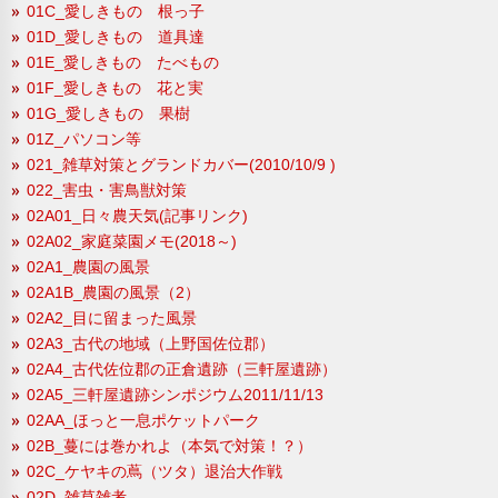
01C_愛しきもの 根っ子
01D_愛しきもの 道具達
01E_愛しきもの たべもの
01F_愛しきもの 花と実
01G_愛しきもの 果樹
01Z_パソコン等
021_雑草対策とグランドカバー(2010/10/9 )
022_害虫・害鳥獣対策
02A01_日々農天気(記事リンク)
02A02_家庭菜園メモ(2018～)
02A1_農園の風景
02A1B_農園の風景（2）
02A2_目に留まった風景
02A3_古代の地域（上野国佐位郡）
02A4_古代佐位郡の正倉遺跡（三軒屋遺跡）
02A5_三軒屋遺跡シンポジウム2011/11/13
02AA_ほっと一息ポケットパーク
02B_蔓には巻かれよ（本気で対策！？）
02C_ケヤキの蔦（ツタ）退治大作戦
02D_雑草雑考