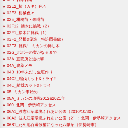
02E2_柿（カキ）色々
02E3_柑橘色々
02E_柑橘苗・果樹苗
02F12_接木に挑戦（2）
02F1_接木に挑戦（1）
02F2_発根&促進（特許図書館）
02F3_挑戦! ミカンの挿し木
02G_ポポーの実がなるまで
03A_直売所と道の駅
04A_農薬メモ
04B_10年未だし生垣作り
04C2_縮伐カット&トライ2
04C_縮伐カット&トライ
05_ミカン事始め
05A_ミカンの凍害2012&2021年
060_北関 伊勢崎アクセス
06A1_波志江沼環境ふれあい公園（2010/10/30）
06A2_波志江沼環境ふれあい公園（2）：北関 伊勢崎アクセス
06B1_ため池百選候補になった八幡沼（伊勢崎市）