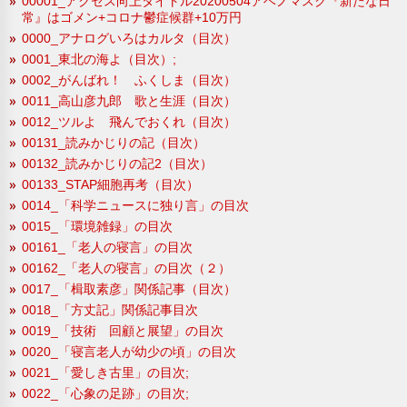
00001_アクセス向上タイトル20200504アベノマスク『新たな日
常』はゴメン+コロナ鬱症候群+10万円
0000_アナログいろはカルタ（目次）
0001_東北の海よ（目次）;
0002_がんばれ！ ふくしま（目次）
0011_高山彦九郎 歌と生涯（目次）
0012_ツルよ 飛んでおくれ（目次）
00131_読みかじりの記（目次）
00132_読みかじりの記2（目次）
00133_STAP細胞再考（目次）
0014_「科学ニュースに独り言」の目次
0015_「環境雑録」の目次
00161_「老人の寝言」の目次
00162_「老人の寝言」の目次（２）
0017_「楫取素彦」関係記事（目次）
0018_「方丈記」関係記事目次
0019_「技術 回顧と展望」の目次
0020_「寝言老人が幼少の頃」の目次
0021_「愛しき古里」の目次;
0022_「心象の足跡」の目次;