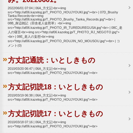
2022/06/01 07:04
06A_方丈記<br><img
src="http://af06.kazelog.jp/T_PHOTO_HOUJYOUKI.jpg"><br>
07D_Brushy
Tanka Records<br><img
src="http://af06.kazelog.jp/T_PHOTO_Brushy_Tanka_Records.jpg"><br>
08B_身辺雑記（田舎老人徒然草）<br><img
src="http://af06.kazelog.jp/T_PHOTO_IR_TUREDUREGUSA.jpg"<br>
08C_老
人の寝言<br><img src="http://af06.kazelog.jp/T_PHOTO_RJ_NEGOTO.jpg">
<br>
08E_老人の妄想<br><img
src="http://af06.kazelog.jp/T_PHOTO_ROUJIN_NO_MOUSOU.jpg"><br>
コ
メント(0)
方丈記通読：いとしきもの
2010/03/20 06:47
06A_方丈記<br><img
src="http://af06.kazelog.jp/T_PHOTO_HOUJYOUKI.jpg"><br>
方丈記切読18：いとしきもの
2010/03/19 06:38
06A_方丈記<br><img
src="http://af06.kazelog.jp/T_PHOTO_HOUJYOUKI.jpg"><br>
方丈記切読17：いとしきもの
2010/03/18 07:16
06A_方丈記<br><img
src="http://af06.kazelog.jp/T_PHOTO_HOUJYOUKI.jpg"><br>