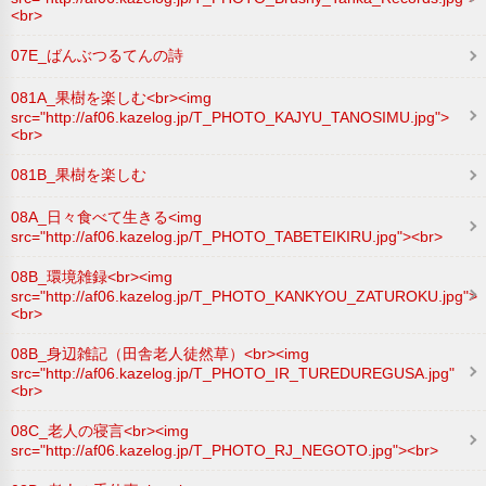
<br>
07E_ばんぶつるてんの詩
081A_果樹を楽しむ<br><img
src="http://af06.kazelog.jp/T_PHOTO_KAJYU_TANOSIMU.jpg">
<br>
081B_果樹を楽しむ
08A_日々食べて生きる<img
src="http://af06.kazelog.jp/T_PHOTO_TABETEIKIRU.jpg"><br>
08B_環境雑録<br><img
src="http://af06.kazelog.jp/T_PHOTO_KANKYOU_ZATUROKU.jpg">
<br>
08B_身辺雑記（田舎老人徒然草）<br><img
src="http://af06.kazelog.jp/T_PHOTO_IR_TUREDUREGUSA.jpg"
<br>
08C_老人の寝言<br><img
src="http://af06.kazelog.jp/T_PHOTO_RJ_NEGOTO.jpg"><br>