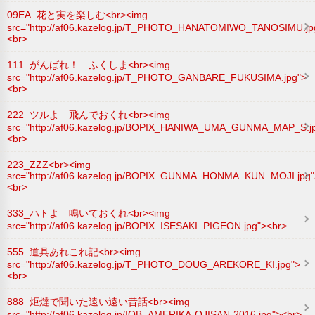
09EA_花と実を楽しむ<br><img
src="http://af06.kazelog.jp/T_PHOTO_HANATOMIWO_TANOSIMU.jp
<br>
111_がんばれ！ ふくしま<br><img
src="http://af06.kazelog.jp/T_PHOTO_GANBARE_FUKUSIMA.jpg">
<br>
222_ツルよ 飛んでおくれ<br><img
src="http://af06.kazelog.jp/BOPIX_HANIWA_UMA_GUNMA_MAP_S.j
<br>
223_ZZZ<br><img
src="http://af06.kazelog.jp/BOPIX_GUNMA_HONMA_KUN_MOJI.jpg"
<br>
333_ハトよ 鳴いておくれ<br><img
src="http://af06.kazelog.jp/BOPIX_ISESAKI_PIGEON.jpg"><br>
555_道具あれこれ記<br><img
src="http://af06.kazelog.jp/T_PHOTO_DOUG_AREKORE_KI.jpg">
<br>
888_炬燵で聞いた遠い遠い昔話<br><img
src="http://af06.kazelog.jp/IOB_AMERIKA-OJISAN-2016.jpg"><br>