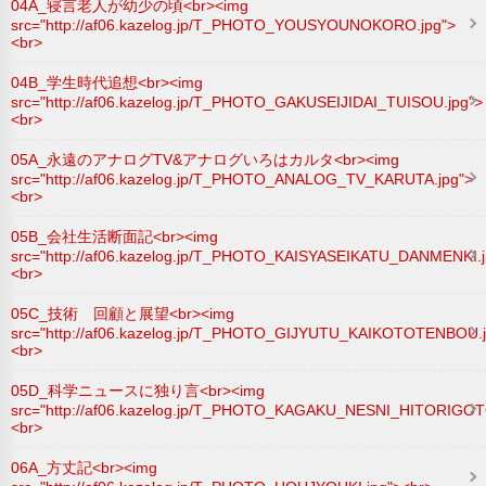
04A_寝言老人が幼少の頃<br><img
src="http://af06.kazelog.jp/T_PHOTO_YOUSYOUNOKORO.jpg">
<br>
04B_学生時代追想<br><img
src="http://af06.kazelog.jp/T_PHOTO_GAKUSEIJIDAI_TUISOU.jpg">
<br>
05A_永遠のアナログTV&アナログいろはカルタ<br><img
src="http://af06.kazelog.jp/T_PHOTO_ANALOG_TV_KARUTA.jpg">
<br>
05B_会社生活断面記<br><img
src="http://af06.kazelog.jp/T_PHOTO_KAISYASEIKATU_DANMENKI.j
<br>
05C_技術 回顧と展望<br><img
src="http://af06.kazelog.jp/T_PHOTO_GIJYUTU_KAIKOTOTENBOU.j
<br>
05D_科学ニュースに独り言<br><img
src="http://af06.kazelog.jp/T_PHOTO_KAGAKU_NESNI_HITORIGOT
<br>
06A_方丈記<br><img