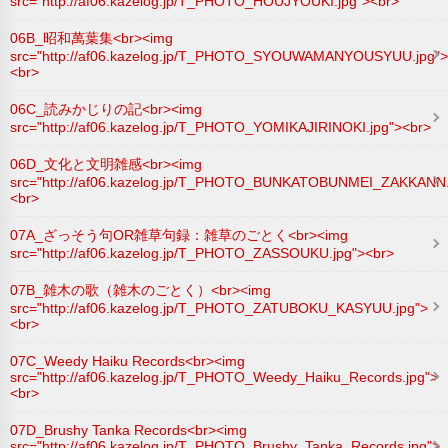
src="http://af06.kazelog.jp/T_PHOTO_HOUJYOUKI.jpg"><br>
06B_昭和萬葉集<br><img
src="http://af06.kazelog.jp/T_PHOTO_SYOUWAMANYOUSYUU.jpg">
<br>
06C_読みかじりの記<br><img
src="http://af06.kazelog.jp/T_PHOTO_YOMIKAJIRINOKI.jpg"><br>
06D_文化と文明雑感<br><img
src="http://af06.kazelog.jp/T_PHOTO_BUNKATOBUNMEI_ZAKKANN.
<br>
07A_ざっそう句OR雑草句録：雑草のごとく<br><img
src="http://af06.kazelog.jp/T_PHOTO_ZASSOUKU.jpg"><br>
07B_雑木の歌（雑木のごとく）<br><img
src="http://af06.kazelog.jp/T_PHOTO_ZATUBOKU_KASYUU.jpg">
<br>
07C_Weedy Haiku Records<br><img
src="http://af06.kazelog.jp/T_PHOTO_Weedy_Haiku_Records.jpg">
<br>
07D_Brushy Tanka Records<br><img
src="http://af06.kazelog.jp/T_PHOTO_Brushy_Tanka_Records.jpg">