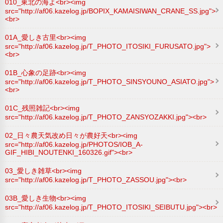
010_東北の海よ<br><img
src="http://af06.kazelog.jp/BOPIX_KAMAISIWAN_CRANE_SS.jpg">
<br>
01A_愛しき古里<br><img
src="http://af06.kazelog.jp/T_PHOTO_ITOSIKI_FURUSATO.jpg">
<br>
01B_心象の足跡<br><img
src="http://af06.kazelog.jp/T_PHOTO_SINSYOUNO_ASIATO.jpg">
<br>
01C_残照雑記<br><img
src="http://af06.kazelog.jp/T_PHOTO_ZANSYOZAKKI.jpg"><br>
02_日々農天気改め日々が農好天<br><img
src="http://af06.kazelog.jp/PHOTOS/IOB_A-
GIF_HIBI_NOUTENKI_160326.gif"><br>
03_愛しき雑草<br><img
src="http://af06.kazelog.jp/T_PHOTO_ZASSOU.jpg"><br>
03B_愛しき生物<br><img
src="http://af06.kazelog.jp/T_PHOTO_ITOSIKI_SEIBUTU.jpg"><br>