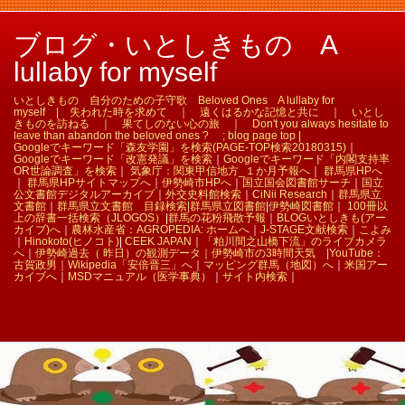
ブログ・いとしきもの A
lullaby for myself
いとしきもの 自分のための子守歌 Beloved Ones A lullaby for
myself | 失われた時を求めて ｜ 遠くはるかな記憶と共に ｜ いとし
きものを訪ねる ｜ 果てしのない心の旅 ｜ Don't you always hesitate to
leave than abandon the beloved ones ? ; blog page top |
Googleでキーワード「森友学園」を検索(PAGE-TOP検索20180315)
｜
Googleでキーワード「改憲発議」を検索
｜
Googleでキーワード「内閣支持率
OR世論調査」を検索
｜
気象庁：関東甲信地方_１か月予報へ
｜
群馬県HPへ
｜
群馬県HPサイトマップへ
｜
伊勢崎市HPへ
｜
国立国会図書館サーチ
｜
国立
公文書館デジタルアーカイブ
｜
外交史料館検索
｜
CiNii Research
｜
群馬県立
文書館
｜
群馬県立文書館 目録検索|
群馬県立図書館
|
伊勢崎図書館
｜
100冊以
上の辞書一括検索（JLOGOS）
|
群馬の花粉飛散予報
｜
BLOGいとしきも(アー
カイブ)へ
｜
農林水産省：AGROPEDIA: ホームへ
｜
J-STAGE文献検索
｜
こよみ
｜
Hinokoto(ヒノコト)
|
CEEK JAPAN
｜
「粕川間之山橋下流」のライブカメラ
へ
｜
伊勢崎過去（ 昨日）の観測データ｜
伊勢崎市の3時間天気 |
YouTube：
古賀政男｜
Wikipedia「安倍晋三」へ
｜
マッピング群馬（地図）へ
｜
米国アー
カイブへ
｜
MSDマニュアル（医学事典）
｜
サイト内検索
｜