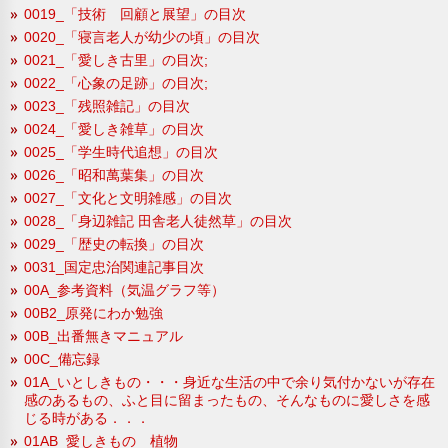
0019_「技術 回顧と展望」の目次
0020_「寝言老人が幼少の頃」の目次
0021_「愛しき古里」の目次;
0022_「心象の足跡」の目次;
0023_「残照雑記」の目次
0024_「愛しき雑草」の目次
0025_「学生時代追想」の目次
0026_「昭和萬葉集」の目次
0027_「文化と文明雑感」の目次
0028_「身辺雑記 田舎老人徒然草」の目次
0029_「歴史の転換」の目次
0031_国定忠治関連記事目次
00A_参考資料（気温グラフ等）
00B2_原発にわか勉強
00B_出番無きマニュアル
00C_備忘録
01A_いとしきもの・・・身近な生活の中で余り気付かないが存在
感のあるもの、ふと目に留まったもの、そんなものに愛しさを感
じる時がある．．．
01AB_愛しきもの 植物