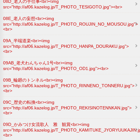
08D_老人の手仕事<br><img
src="http://af06.kazelog.jp/T_PHOTO_TESIGOTO.jpg"><br>
08E_老人の妄想<br><img
src="http://af06.kazelog.jp/T_PHOTO_ROUJIN_NO_MOUSOU.jpg">
<br>
09A_半端道楽<br><img
src="http://af06.kazelog.jp/T_PHOTO_HANPA_DOURAKU.jpg">
<br>
09AB_老犬わんちゃん1号<br><img
src="http://af06.kazelog.jp/T_PHOTO_OD1.jpg"><br>
09B_輪廻のトンネル<br><img
src="http://af06.kazelog.jp/T_PHOTO_RINNENO_TONNERU.jpg">
<br>
09C_歴史の転換<br><img
src="http://af06.kazelog.jp/T_PHOTO_REKISINOTENNKAN.jpg">
<br>
09D_かみつけ女流歌人 雅 観賞<br><img
src="http://af06.kazelog.jp/T_PHOTO_KAMITUKE_JYORYUUKAJIN.j
<br>