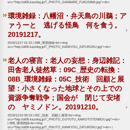
src="http://af06.kazelog.jp/T_PHOTO_GANBARE_FUKUSIMA.jpg"><br>
環境雑録：八幡沼・弁天島の川鵜；ア
ァうーと 逃げる怪鳥 何を食う。
20191217。
2019/12/17 01:10
08B_環境雑録<br><img
src="http://af06.kazelog.jp/T_PHOTO_KANKYOU_ZATUROKU.jpg"><br>
老人の寝言：老人の妄想：身辺雑記：
田舎老人徒然草：09C_歴史の転換：
08B_環境雑録：05C_技術 回顧と展
望：小さくなった地球とその上での
資源争奪戦争；国会が 閉じて安堵
の ヤミノドン。20191210。
2019/12/10 09:19
05C_技術 回顧と展望<br><img
src="http://af06.kazelog.jp/T_PHOTO_GIJYUTU_KAIKOTOTENBOU.jpg"><br>
08B_環境雑録<br><img
src="http://af06.kazelog.jp/T_PHOTO_KANKYOU_ZATUROKU.jpg"><br>