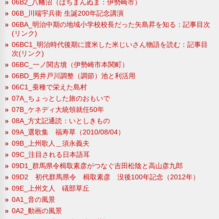
06B2_八幡沼（はちまんぬま：伊勢崎市）
06B_川端宇兵衛 生誕200年記念講演
06BA_明治中期の地域小学校校長だった矢島昇を知る：記事目次
(リンク)
06BC1_明治時代後期に渡米した米じいさん物語を読む：記事目
次(リンク)
06BC_一ノ関古墳（伊勢崎市本関町）
06BD_男井戸川調整（調節）池と利活用
06C1_蚕種で栄えた島村
07A_ちょっとした旅のおもいで
07B_ケネディ大統領就任50年
08A_方丈記通読：いとしきもの
09A_選歌集 福寿草（2010/08/04）
09B_上州歌人＿須永義夫
09C_注目される日本語耳
09D1_群馬県令楫取素彦がつなぐ吉田松陰と高山彦九郎
09D2 初代群馬県令 楫取素彦 没後100年記念（2012年）
09E_上州文人 礒部草丘
0A1_音の風景
0A2_動画の風景