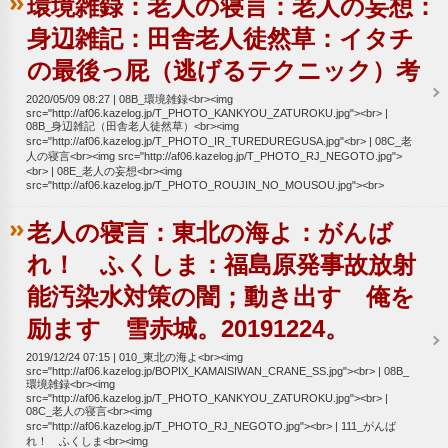
環境雑録：老人の寝言：老人の妄想：
身辺雑記：田舎老人徒然草：イタチ
の最後っ屁（逃げるテクニック）考
2020/05/09 08:27
08B_環境雑録<br><img
src="http://af06.kazelog.jp/T_PHOTO_KANKYOU_ZATUROKU.jpg"><br>
08B_身辺雑記（田舎老人徒然草）<br><img
src="http://af06.kazelog.jp/T_PHOTO_IR_TUREDUREGUSA.jpg"<br>
08C_老
人の寝言<br><img src="http://af06.kazelog.jp/T_PHOTO_RJ_NEGOTO.jpg">
<br>
08E_老人の妄想<br><img
src="http://af06.kazelog.jp/T_PHOTO_ROUJIN_NO_MOUSOU.jpg"><br>
老人の寝言：東北の海よ：がんば
れ！ ふくしま：福島原発事故放射
能汚染水対策の闇；動き出す 俺を
励ます 雪赤城。20191224。
2019/12/24 07:15
010_東北の海よ<br><img
src="http://af06.kazelog.jp/BOPIX_KAMAISIWAN_CRANE_SS.jpg"><br>
08B_
環境雑録<br><img
src="http://af06.kazelog.jp/T_PHOTO_KANKYOU_ZATUROKU.jpg"><br>
08C_老人の寝言<br><img
src="http://af06.kazelog.jp/T_PHOTO_RJ_NEGOTO.jpg"><br>
111_がんば
れ！ ふくしま<br><img