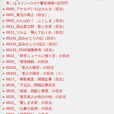
常』はゴメン+コロナ鬱症候群+10万円
0000_アナログいろはカルタ（目次）
0001_東北の海よ（目次）;
0002_がんばれ！ ふくしま（目次）
0011_高山彦九郎 歌と生涯（目次）
0012_ツルよ 飛んでおくれ（目次）
00131_読みかじりの記（目次）
00132_読みかじりの記2（目次）
00133_STAP細胞再考（目次）
0014_「科学ニュースに独り言」の目次
0015_「環境雑録」の目次
00161_「老人の寝言」の目次
00162_「老人の寝言」の目次（２）
0017_「楫取素彦」関係記事（目次）
0018_「方丈記」関係記事目次
0019_「技術 回顧と展望」の目次
0020_「寝言老人が幼少の頃」の目次
0021_「愛しき古里」の目次;
0022_「心象の足跡」の目次;