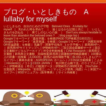
ブログ・いとしきもの A
lullaby for myself
いとしきもの 自分のための子守歌 Beloved Ones A lullaby for
myself | 失われた時を求めて ｜ 遠くはるかな記憶と共に ｜ いとし
きものを訪ねる ｜ 果てしのない心の旅 ｜ Don't you always hesitate to
leave than abandon the beloved ones ? ; blog page top |
Googleでキーワード「森友学園」を検索(PAGE-TOP検索20180315)
｜
Googleでキーワード「改憲発議」を検索
｜
Googleでキーワード「内閣支持率
OR世論調査」を検索
｜
気象庁：関東甲信地方_１か月予報へ
｜
群馬県HPへ
｜
群馬県HPサイトマップへ
｜
伊勢崎市HPへ
｜
国立国会図書館サーチ
｜
国立
公文書館デジタルアーカイブ
｜
外交史料館検索
｜
CiNii Research
｜
群馬県立
文書館
｜
群馬県立文書館 目録検索|
群馬県立図書館
|
伊勢崎図書館
｜
100冊以
上の辞書一括検索（JLOGOS）
|
群馬の花粉飛散予報
｜
BLOGいとしきも(アー
カイブ)へ
｜
農林水産省：AGROPEDIA: ホームへ
｜
J-STAGE文献検索
｜
こよみ
｜
Hinokoto(ヒノコト)
|
CEEK JAPAN
｜
「粕川間之山橋下流」のライブカメラ
へ
｜
伊勢崎過去（ 昨日）の観測データ｜
伊勢崎市の3時間天気 |
YouTube：
古賀政男｜
Wikipedia「安倍晋三」へ
｜
マッピング群馬（地図）へ
｜
米国アー
カイブへ
｜
MSDマニュアル（医学事典）
｜
サイト内検索
｜