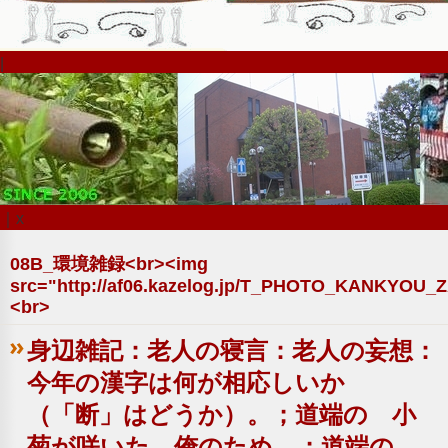
|
｜x
08B_環境雑録<br><img
src="http://af06.kazelog.jp/T_PHOTO_KANKYOU
<br>
身辺雑記：老人の寝言：老人の妄想：
今年の漢字は何が相応しいか
（「断」はどうか）。；道端の 小
菊が咲いた 俺のため。；道端の