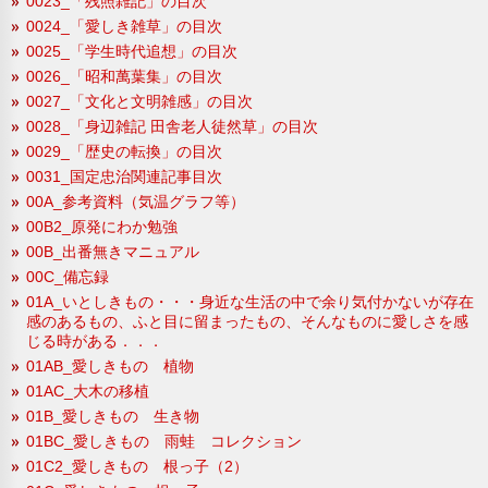
0023_「残照雑記」の目次
0024_「愛しき雑草」の目次
0025_「学生時代追想」の目次
0026_「昭和萬葉集」の目次
0027_「文化と文明雑感」の目次
0028_「身辺雑記 田舎老人徒然草」の目次
0029_「歴史の転換」の目次
0031_国定忠治関連記事目次
00A_参考資料（気温グラフ等）
00B2_原発にわか勉強
00B_出番無きマニュアル
00C_備忘録
01A_いとしきもの・・・身近な生活の中で余り気付かないが存在
感のあるもの、ふと目に留まったもの、そんなものに愛しさを感
じる時がある．．．
01AB_愛しきもの 植物
01AC_大木の移植
01B_愛しきもの 生き物
01BC_愛しきもの 雨蛙 コレクション
01C2_愛しきもの 根っ子（2）