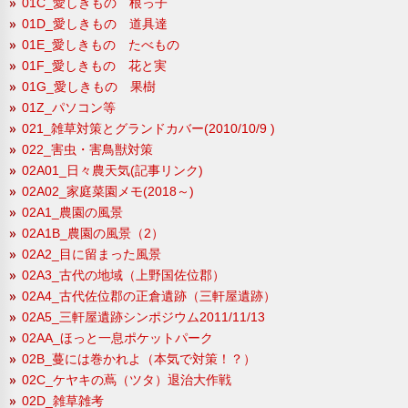
01C_愛しきもの 根っ子
01D_愛しきもの 道具達
01E_愛しきもの たべもの
01F_愛しきもの 花と実
01G_愛しきもの 果樹
01Z_パソコン等
021_雑草対策とグランドカバー(2010/10/9 )
022_害虫・害鳥獣対策
02A01_日々農天気(記事リンク)
02A02_家庭菜園メモ(2018～)
02A1_農園の風景
02A1B_農園の風景（2）
02A2_目に留まった風景
02A3_古代の地域（上野国佐位郡）
02A4_古代佐位郡の正倉遺跡（三軒屋遺跡）
02A5_三軒屋遺跡シンポジウム2011/11/13
02AA_ほっと一息ポケットパーク
02B_蔓には巻かれよ（本気で対策！？）
02C_ケヤキの蔦（ツタ）退治大作戦
02D_雑草雑考