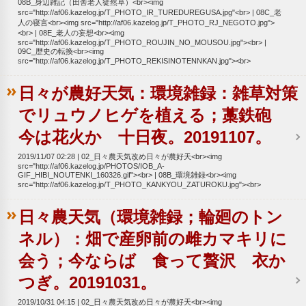
08B_身辺雑記（田舎老人徒然草）<br><img
src="http://af06.kazelog.jp/T_PHOTO_IR_TUREDUREGUSA.jpg"<br>
08C_老
人の寝言<br><img src="http://af06.kazelog.jp/T_PHOTO_RJ_NEGOTO.jpg">
<br>
08E_老人の妄想<br><img
src="http://af06.kazelog.jp/T_PHOTO_ROUJIN_NO_MOUSOU.jpg"><br>
09C_歴史の転換<br><img
src="http://af06.kazelog.jp/T_PHOTO_REKISINOTENNKAN.jpg"><br>
日々が農好天気：環境雑録：雑草対策
でリュウノヒゲを植える；藁鉄砲
今は花火か 十日夜。20191107。
2019/11/07 02:28
02_日々農天気改め日々が農好天<br><img
src="http://af06.kazelog.jp/PHOTOS/IOB_A-
GIF_HIBI_NOUTENKI_160326.gif"><br>
08B_環境雑録<br><img
src="http://af06.kazelog.jp/T_PHOTO_KANKYOU_ZATUROKU.jpg"><br>
日々農天気（環境雑録；輪廻のトン
ネル）：畑で産卵前の雌カマキリに
会う；今ならば 食って贅沢 衣か
つぎ。20191031。
2019/10/31 04:15
02_日々農天気改め日々が農好天<br><img