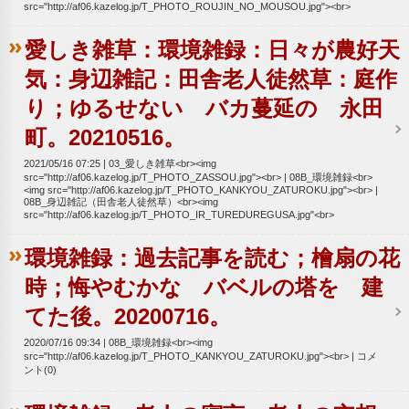
src="http://af06.kazelog.jp/T_PHOTO_ROUJIN_NO_MOUSOU.jpg"><br>
愛しき雑草：環境雑録：日々が農好天
気：身辺雑記：田舎老人徒然草：庭作
り；ゆるせない バカ蔓延の 永田
町。20210516。
2021/05/16 07:25
03_愛しき雑草<br><img
src="http://af06.kazelog.jp/T_PHOTO_ZASSOU.jpg"><br>
08B_環境雑録<br>
<img src="http://af06.kazelog.jp/T_PHOTO_KANKYOU_ZATUROKU.jpg"><br>
08B_身辺雑記（田舎老人徒然草）<br><img
src="http://af06.kazelog.jp/T_PHOTO_IR_TUREDUREGUSA.jpg"<br>
環境雑録：過去記事を読む；檜扇の花
時；悔やむかな バベルの塔を 建
てた後。20200716。
2020/07/16 09:34
08B_環境雑録<br><img
src="http://af06.kazelog.jp/T_PHOTO_KANKYOU_ZATUROKU.jpg"><br>
コメ
ント(0)