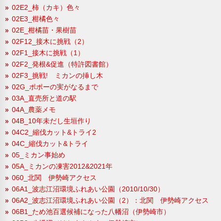
02E2_柿（カキ）色々
02E3_柑橘色々
02E_柑橘苗・果樹苗
02F12_接木に挑戦（2）
02F1_接木に挑戦（1）
02F2_発根&促進（特許図書館）
02F3_挑戦! ミカンの挿し木
02G_ポポーの実がなるまで
03A_直売所と道の駅
04A_農薬メモ
04B_10年未だし生垣作り
04C2_縮伐カット&トライ2
04C_縮伐カット&トライ
05_ミカン事始め
05A_ミカンの凍害2012&2021年
060_北関 伊勢崎アクセス
06A1_波志江沼環境ふれあい公園（2010/10/30）
06A2_波志江沼環境ふれあい公園（2）：北関 伊勢崎アクセス
06B1_ため池百選候補になった八幡沼（伊勢崎市）