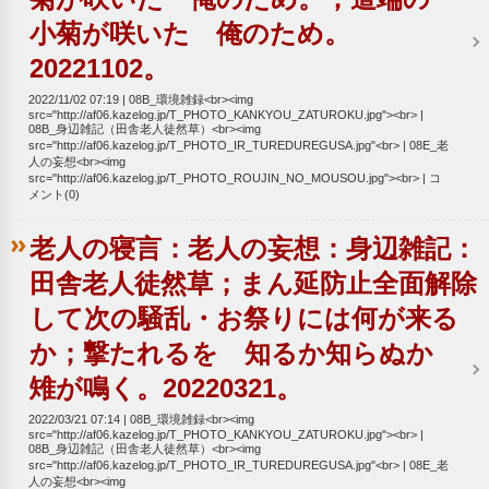
小菊が咲いた 俺のため。
20221102。
2022/11/02 07:19
08B_環境雑録<br><img
src="http://af06.kazelog.jp/T_PHOTO_KANKYOU_ZATUROKU.jpg"><br>
08B_身辺雑記（田舎老人徒然草）<br><img
src="http://af06.kazelog.jp/T_PHOTO_IR_TUREDUREGUSA.jpg"<br>
08E_老
人の妄想<br><img
src="http://af06.kazelog.jp/T_PHOTO_ROUJIN_NO_MOUSOU.jpg"><br>
コ
メント(0)
老人の寝言：老人の妄想：身辺雑記：
田舎老人徒然草；まん延防止全面解除
して次の騒乱・お祭りには何が来る
か；撃たれるを 知るか知らぬか
雉が鳴く。20220321。
2022/03/21 07:14
08B_環境雑録<br><img
src="http://af06.kazelog.jp/T_PHOTO_KANKYOU_ZATUROKU.jpg"><br>
08B_身辺雑記（田舎老人徒然草）<br><img
src="http://af06.kazelog.jp/T_PHOTO_IR_TUREDUREGUSA.jpg"<br>
08E_老
人の妄想<br><img