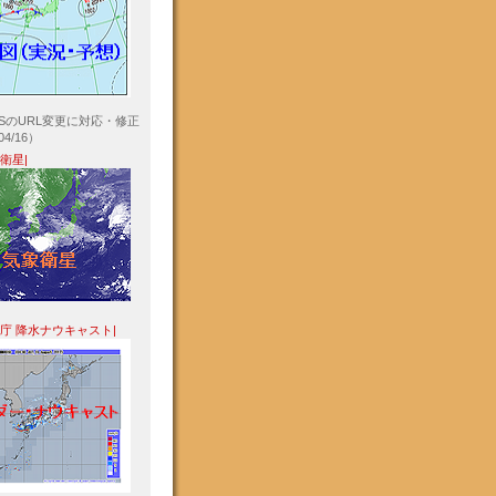
ASのURL変更に対応・修正
04/16）
象衛星|
象庁 降水ナウキャスト|