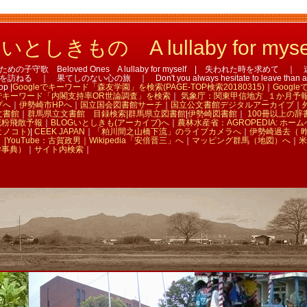
しきもの A lullaby for myse
子守歌 Beloved Ones A lullaby for myself | 失われた時を求めて
｜ 果てしのない心の旅 ｜ Don't you always hesitate to leave than aban
op |
Googleでキーワード「森友学園」を検索(PAGE-TOP検索20180315)
｜
Googl
leでキーワード「内閣支持率OR世論調査」を検索
｜
気象庁：関東甲信地方_１か月予
プへ
｜
伊勢崎市HPへ
｜
国立国会図書館サーチ
｜
国立公文書館デジタルアーカイブ
｜
文書館
｜
群馬県立文書館 目録検索|
群馬県立図書館
|
伊勢崎図書館
｜
100冊以上の辞
花粉飛散予報
｜
BLOGいとしきも(アーカイブ)へ
｜
農林水産省：AGROPEDIA: ホーム
(ヒノコト)
|
CEEK JAPAN
｜
「粕川間之山橋下流」のライブカメラへ
｜
伊勢崎過去（ 
|
YouTube：古賀政男｜
Wikipedia「安倍晋三」へ
｜
マッピング群馬（地図）へ
｜
米
学事典）
｜
サイト内検索
｜