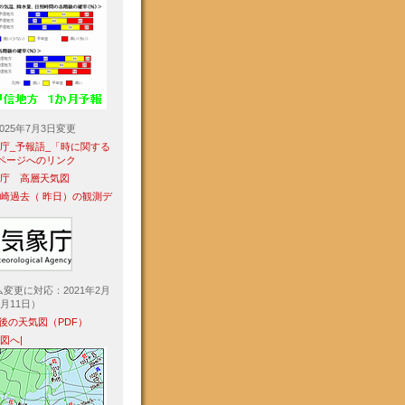
2025年7月3日変更
象庁_予報語_「時に関する
」ページへのリンク
象庁 高層天気図
勢崎過去（ 昨日）の観測デ
変更に対応：2021年2月
3月11日）
8H後の天気図（PDF）
気図へ|