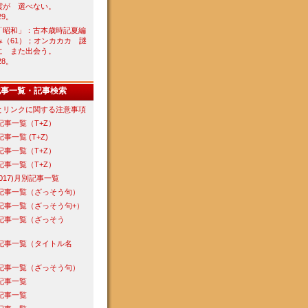
震が 選べない。
29。
「昭和」：古本歳時記夏編
み（61）；オンカカカ 謎
に また出会う。
28。
記事一覧・記事検索
とリンクに関する注意事項
年記事一覧（T+Z）
記事一覧 (T+Z)
年記事一覧（T+Z）
年記事一覧（T+Z）
-2017)月別記事一覧
年記事一覧（ざっそう句）
年記事一覧（ざっそう句+）
年記事一覧（ざっそう
年記事一覧（タイトル名
年記事一覧（ざっそう句）
年記事一覧
年記事一覧