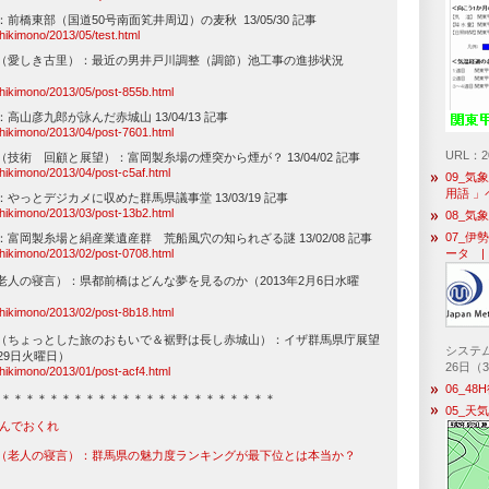
前橋東部（国道50号南面笂井周辺）の麦秋 13/05/30 記事
oshikimono/2013/05/test.html
（愛しき古里）：最近の男井戸川調整（調節）池工事の進捗状況
oshikimono/2013/05/post-855b.html
山彦九郎が詠んだ赤城山 13/04/13 記事
oshikimono/2013/04/post-7601.html
URL：
技術 回顧と展望）：富岡製糸場の煙突から煙が？ 13/04/02 記事
oshikimono/2013/04/post-c5af.html
09_気
用語 
やっとデジカメに収めた群馬県議事堂 13/03/19 記事
oshikimono/2013/03/post-13b2.html
08_気
07_伊
富岡製糸場と絹産業遺産群 荒船風穴の知られざる謎 13/02/08 記事
ータ |
oshikimono/2013/02/post-0708.html
老人の寝言）：県都前橋はどんな夢を見るのか（2013年2月6日水曜
oshikimono/2013/02/post-8b18.html
（ちょっとした旅のおもいで＆裾野は長し赤城山）：イザ群馬県庁展望
システム
29日火曜日）
26日（
oshikimono/2013/01/post-acf4.html
06_4
＊＊＊＊＊＊＊＊＊＊＊＊＊＊＊＊＊＊＊＊＊＊＊
05_天
 飛んでおくれ
（老人の寝言）：群馬県の魅力度ランキングが最下位とは本当か？
）