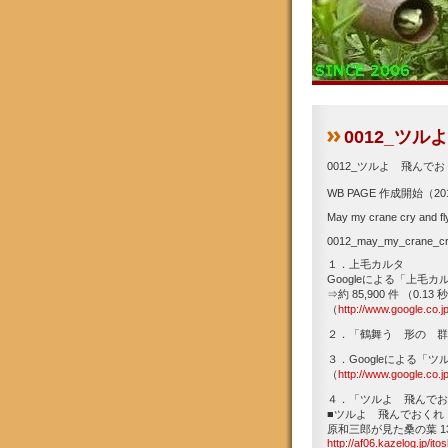
0012_ツ
0012_ツルよ 飛んで
WB PAGE 作成開始（201
May my crane cry and fl
0012_may_my_crane_cr
１．上毛カルタ
Googleによる「上毛
⇒約 85,900 件
（0.13 秒
（
http://www.googl
２．「鶴舞う 形の 群
３．Googleによる「
（
http://www.googl
４．「ツルよ 飛んでお
■ツルよ 飛んでおくれ
原和三郎が見た桑の葉 13/
http://af06.kazelog.jp/it