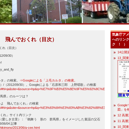
気象庁ア
ルよ 飛んでおくれ（目次）
へのリンク
ク ! ）
おくれ（目次）
14公開
2/09/30）
13_関
y!
y_and_fly
カルタ」の検索。
⇒Googleによる「上毛カルタ」の検索。
）/（2012/09/30）。
Googleによる「石原和三郎 上野唱歌」の検索
e.co.jp/#hl=ja&site=&source=hp&q=%E7%9F%B3%E5%8E%9F%E5%92%8C%E4%B8
馬県」のルーツは？
ツルよ 飛んでおくれ」の検索
Goog
e.co.jp/#hl=ja&site=&source=hp&q=%E3%83%84%E3%83%AB%E3%82%88%E3%80%
図」を
くれ」サイト内リンク
12 高
（愛しき古里）：「鶴舞う 形の 群馬県」をイメージした童謡の父石
11 高
06/04 記事
10_関
oshikimono/2013/06/q-cee.html