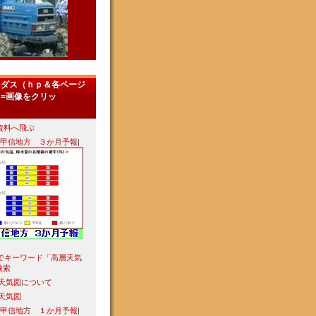
｜x
メダス（ｈｐ＆各ページ
=画像をクリッ
資料へ飛ぶ
東甲信地方 ３か月予報|
%89%E9%83%8E%E3%80%80%E4%B8%8A%E9%87%8E%E5%94%B1%E6%AD%8C
。）
leでキーワード「高層天気
80%E9%A3%9B%E3%82%93%E3%81%A7%E3%81%8A%E3%81%8F%E3%82%8C
）
検索
層天気図について
層天気図
東甲信地方 １か月予報|