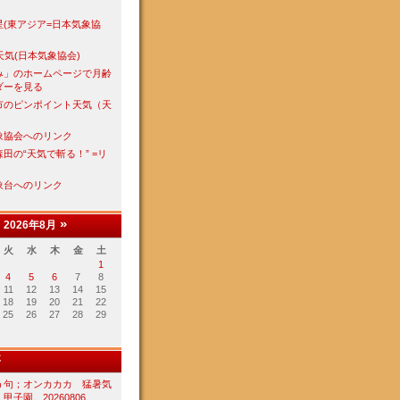
星(東アジア=日本気象協
天気(日本気象協会)
み」のホームページで月齢
ダーを見る
市のピンポイント天気（天
象協会へのリンク
田の“天気で斬る！” =リ
象台へのリンク
«
»
2026年8月
火
水
木
金
土
1
4
5
6
7
8
11
12
13
14
15
18
19
20
21
22
25
26
27
28
29
事
う句；オンカカカ 猛暑気
甲子園。20260806。