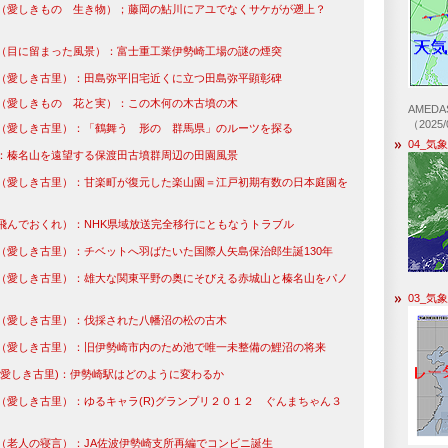
（愛しきもの 生き物）；藤岡の鮎川にアユでなくサケがが遡上？
）
（目に留まった風景）：富士重工業伊勢崎工場の謎の煙突
（愛しき古里）：田島弥平旧宅近くに立つ田島弥平顕彰碑
（愛しきもの 花と実）：この木何の木古墳の木
AMED
（2025/
（愛しき古里）：「鶴舞う 形の 群馬県」のルーツを探る
04_気
：榛名山を遠望する保渡田古墳群周辺の田園風景
（愛しき古里）：甘楽町が復元した楽山園＝江戸初期有数の日本庭園を
飛んでおくれ）：NHK県域放送完全移行にともなうトラブル
（愛しき古里）：チベットへ羽ばたいた国際人矢島保治郎生誕130年
（愛しき古里）：雄大な関東平野の奥にそびえる赤城山と榛名山をパノ
03_気
（愛しき古里）：伐採された八幡沼の松の古木
（愛しき古里）：旧伊勢崎市内のため池で唯一未整備の鯉沼の将来
(愛しき古里)：伊勢崎駅はどのように変わるか
（愛しき古里）：ゆるキャラ(R)グランプリ２０１２ ぐんまちゃん３
（老人の寝言）：JA佐波伊勢崎支所再編でコンビニ誕生