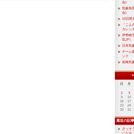
会)
気象衛
会)
10日間
「こよ
カレン
伊勢崎
気JP）
日本気
チーム森
ンク
前橋気
日
月
2
3
9
10
16
17
23
24
30
31
最近の記
ざっそ
になる 