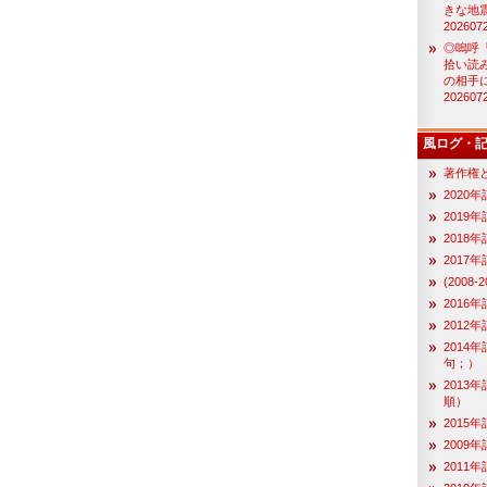
きな地
202607
◎嗚呼
拾い読
の相手
202607
風ログ・
著作権
2020
2019年
2018
2017
(2008
2016
2012
2014
句；）
2013
順）
2015
2009
2011