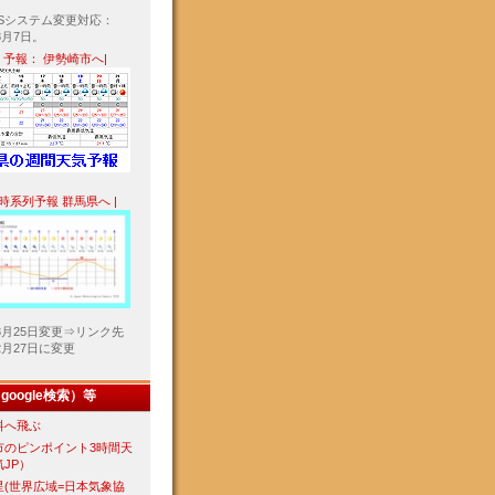
ASシステム変更対応：
8月7日。
間 予報： 伊勢崎市へ|
4H時系列予報 群馬県へ |
年3月25日変更⇒リンク先
年2月27日に変更
oogle検索）等
料へ飛ぶ
市のピンポイント3時間天
JP）
星(世界広域=日本気象協