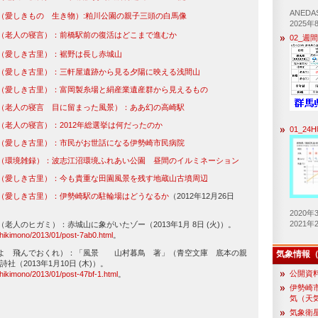
ANED
（愛しきもの 生き物）:粕川公園の親子三頭の白馬像
2025年
（老人の寝言）：前橋駅前の復活はどこまで進むか
02_週
（愛しき古里）：裾野は長し赤城山
（愛しき古里）：三軒屋遺跡から見る夕陽に映える浅間山
（愛しき古里）：富岡製糸場と絹産業遺産群から見えるもの
（老人の寝言 目に留まった風景）：ああ幻の高崎駅
（老人の寝言）：2012年総選挙は何だったのか
01_2
（愛しき古里）：市民がお世話になる伊勢崎市民病院
（環境雑録）：波志江沼環境ふれあい公園 昼間のイルミネーション
（愛しき古里）：今も貴重な田園風景を残す地蔵山古墳周辺
（愛しき古里）：伊勢崎駅の駐輪場はどうなるか
（2012年12月26日
2020
2021
老人のヒガミ）：赤城山に象がいたゾー（2013年1月 8日 (火)）。
oshikimono/2013/01/post-7ab0.html
。
ルよ 飛んでおくれ）：「風景 山村暮鳥 著」（青空文庫 底本の親
気象情報（g
（2013年1月10日 (木)）。
公開資
oshikimono/2013/01/post-47bf-1.html
。
伊勢崎
気（天気
気象衛