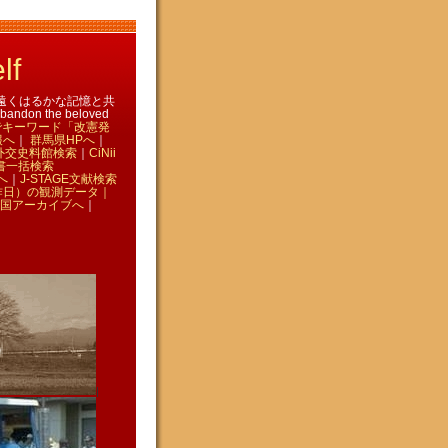
lf
 ｜ 遠くはるかな記憶と共
don the beloved
eでキーワード「改憲発
報へ
｜
群馬県HPへ
｜
外交史料館検索
｜
CiNii
書一括検索
へ
｜
J-STAGE文献検索
昨日）の観測データ｜
国アーカイブへ
｜
|