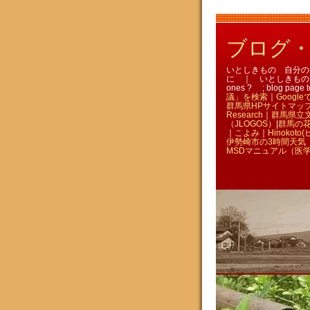
ブログ・いと
いとしきもの 自分のための
に ｜ いとしきものを訪ねる 
ones ? ; blog page t
議」を検索
｜
Goog
群馬県HPサイトマッ
Research
｜
群馬県立
（JLOGOS）
|
群馬の
｜
こよみ
｜
Hinokoto
伊勢崎市の3時間天気 
MSDマニュアル（医