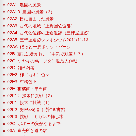
02A1_農園の風景
02A1B_農園の風景（2）
02A2_目に留まった風景
02A3_古代の地域（上野国佐位郡）
02A4_古代佐位郡の正倉遺跡（三軒屋遺跡）
02A5_三軒屋遺跡シンポジウム2011/11/13
02AA_ほっと一息ポケットパーク
02B_蔓には巻かれよ（本気で対策！？）
02C_ケヤキの蔦（ツタ）退治大作戦
02D_雑草雑考
02E2_柿（カキ）色々
02E3_柑橘色々
02E_柑橘苗・果樹苗
02F12_接木に挑戦（2）
02F1_接木に挑戦（1）
02F2_発根&促進（特許図書館）
02F3_挑戦! ミカンの挿し木
02G_ポポーの実がなるまで
03A_直売所と道の駅