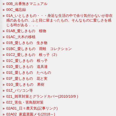
00B_出番無きマニュアル
00C_備忘録
01A_いとしきもの・・・身近な生活の中で余り気付かないが存在
感のあるもの、ふと目に留まったもの、そんなものに愛しさを感
じる時がある．．．
01AB_愛しきもの 植物
01AC_大木の移植
01B_愛しきもの 生き物
01BC_愛しきもの 雨蛙 コレクション
01C2_愛しきもの 根っ子（2）
01C_愛しきもの 根っ子
01D_愛しきもの 道具達
01E_愛しきもの たべもの
01F_愛しきもの 花と実
01G_愛しきもの 果樹
01Z_パソコン等
021_雑草対策とグランドカバー(2010/10/9 )
022_害虫・害鳥獣対策
02A01_日々農天気(記事リンク)
02A02_家庭菜園メモ(2018～)