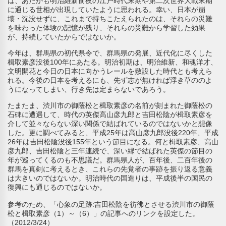
は、あたかも明治維新前夜の江戸時代末期や第二次世界大戦末期
に通じる世相が出現していたように思われる。幸い、日本が崩
壊・沈没せずに、これまで持ちこたえられたのは、それらの災難
を味わった体験の記憶が残り、それらの災難から学習した効果
が、持続していたからではないか。
今年は、群馬県の初代県令で、群馬県の発展、近代化に尽くした
楫取素彦没後100年にあたる。明治初期は、明治維新、和魂洋才、
文明開花と今日の日本に向かうレールを敷設した時代とも考えら
れる。今後の日本を考えるにも、先ず志が無ければ浮き草ののよ
うになってしまい、行き先は定まらないであろう。
たまたま、渋川市の御蔭松と楫取素彦の名前が刻まれた御蔭松の
石碑に遭遇して、時代の英傑高山彦九郎と吉田松陰が楫取素彦を
介して並々ならない深い関係で結ばれているのではないかと想像
した。更に調べてみると、平成25年は高山彦九郎没後220年、平成
26年は吉田松陰没後155年という節目になる。何と楫取素彦、高山
彦九郎、吉田松陰と三年連続で、深い縁で結ばれた英傑の節目の
年が巡ってくるのも不思議だ。群馬県人が、百年後、二百年後の
群馬を真剣に考えるとき、これらの先覚者の事跡を振り返る意義
は大きいのではないか。明治時代の国造りは、平成後半の国民の
復興にも通じるのではないか。
参考のため、「心象の足跡:吉田松陰を彷彿とさせる渋川市の御蔭
松と楫取素彦（1）～（6）」の記事へのリンクを設定した。
（2012/3/24）