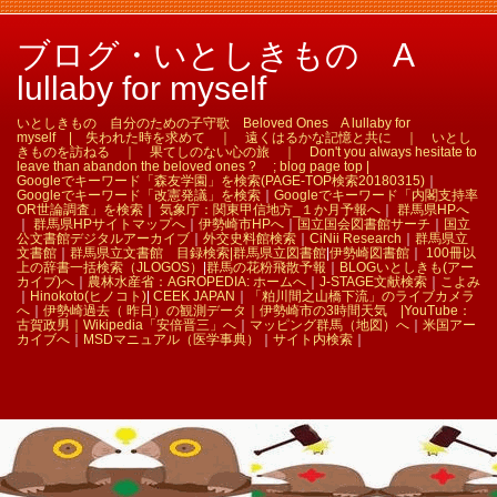
ブログ・いとしきもの A
lullaby for myself
いとしきもの 自分のための子守歌 Beloved Ones A lullaby for
myself | 失われた時を求めて ｜ 遠くはるかな記憶と共に ｜ いとし
きものを訪ねる ｜ 果てしのない心の旅 ｜ Don't you always hesitate to
leave than abandon the beloved ones ? ; blog page top |
Googleでキーワード「森友学園」を検索(PAGE-TOP検索20180315)
｜
Googleでキーワード「改憲発議」を検索
｜
Googleでキーワード「内閣支持率
OR世論調査」を検索
｜
気象庁：関東甲信地方_１か月予報へ
｜
群馬県HPへ
｜
群馬県HPサイトマップへ
｜
伊勢崎市HPへ
｜
国立国会図書館サーチ
｜
国立
公文書館デジタルアーカイブ
｜
外交史料館検索
｜
CiNii Research
｜
群馬県立
文書館
｜
群馬県立文書館 目録検索|
群馬県立図書館
|
伊勢崎図書館
｜
100冊以
上の辞書一括検索（JLOGOS）
|
群馬の花粉飛散予報
｜
BLOGいとしきも(アー
カイブ)へ
｜
農林水産省：AGROPEDIA: ホームへ
｜
J-STAGE文献検索
｜
こよみ
｜
Hinokoto(ヒノコト)
|
CEEK JAPAN
｜
「粕川間之山橋下流」のライブカメラ
へ
｜
伊勢崎過去（ 昨日）の観測データ｜
伊勢崎市の3時間天気 |
YouTube：
古賀政男｜
Wikipedia「安倍晋三」へ
｜
マッピング群馬（地図）へ
｜
米国アー
カイブへ
｜
MSDマニュアル（医学事典）
｜
サイト内検索
｜