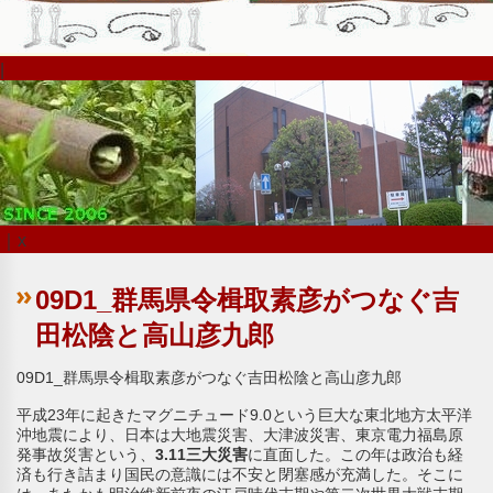
|
｜x
09D1_群馬県令楫取素彦がつなぐ吉
田松陰と高山彦九郎
09D1_群馬県令楫取素彦がつなぐ吉田松陰と高山彦九郎
平成23年に起きたマグニチュード9.0という巨大な東北地方太平洋
沖地震により、日本は大地震災害、大津波災害、東京電力福島原
発事故災害という、
3.11三大災害
に直面した。この年は政治も経
済も行き詰まり国民の意識には不安と閉塞感が充満した。そこに