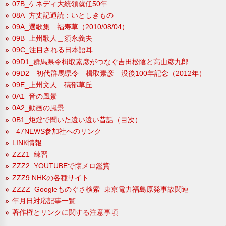
07B_ケネディ大統領就任50年
08A_方丈記通読：いとしきもの
09A_選歌集 福寿草（2010/08/04）
09B_上州歌人＿須永義夫
09C_注目される日本語耳
09D1_群馬県令楫取素彦がつなぐ吉田松陰と高山彦九郎
09D2 初代群馬県令 楫取素彦 没後100年記念（2012年）
09E_上州文人 礒部草丘
0A1_音の風景
0A2_動画の風景
0B1_炬燵で聞いた遠い遠い昔話（目次）
_47NEWS参加社へのリンク
LINK情報
ZZZ1_練習
ZZZ2_YOUTUBEで懐メロ鑑賞
ZZZ9 NHKの各種サイト
ZZZZ_Googleものぐさ検索_東京電力福島原発事故関連
年月日対応記事一覧
著作権とリンクに関する注意事項