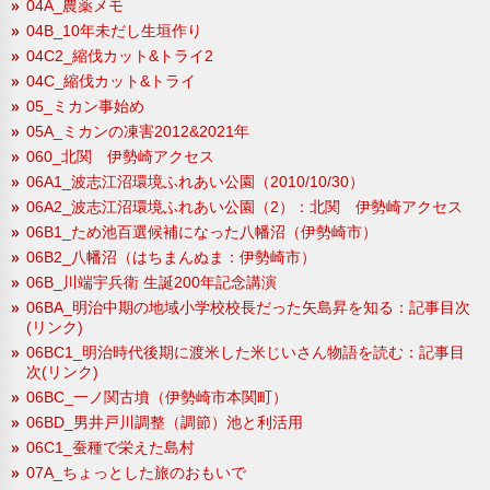
04A_農薬メモ
04B_10年未だし生垣作り
04C2_縮伐カット&トライ2
04C_縮伐カット&トライ
05_ミカン事始め
05A_ミカンの凍害2012&2021年
060_北関 伊勢崎アクセス
06A1_波志江沼環境ふれあい公園（2010/10/30）
06A2_波志江沼環境ふれあい公園（2）：北関 伊勢崎アクセス
06B1_ため池百選候補になった八幡沼（伊勢崎市）
06B2_八幡沼（はちまんぬま：伊勢崎市）
06B_川端宇兵衛 生誕200年記念講演
06BA_明治中期の地域小学校校長だった矢島昇を知る：記事目次
(リンク)
06BC1_明治時代後期に渡米した米じいさん物語を読む：記事目
次(リンク)
06BC_一ノ関古墳（伊勢崎市本関町）
06BD_男井戸川調整（調節）池と利活用
06C1_蚕種で栄えた島村
07A_ちょっとした旅のおもいで