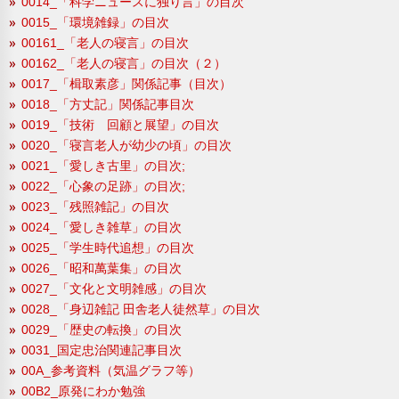
0014_「科学ニュースに独り言」の目次
0015_「環境雑録」の目次
00161_「老人の寝言」の目次
00162_「老人の寝言」の目次（２）
0017_「楫取素彦」関係記事（目次）
0018_「方丈記」関係記事目次
0019_「技術 回顧と展望」の目次
0020_「寝言老人が幼少の頃」の目次
0021_「愛しき古里」の目次;
0022_「心象の足跡」の目次;
0023_「残照雑記」の目次
0024_「愛しき雑草」の目次
0025_「学生時代追想」の目次
0026_「昭和萬葉集」の目次
0027_「文化と文明雑感」の目次
0028_「身辺雑記 田舎老人徒然草」の目次
0029_「歴史の転換」の目次
0031_国定忠治関連記事目次
00A_参考資料（気温グラフ等）
00B2_原発にわか勉強