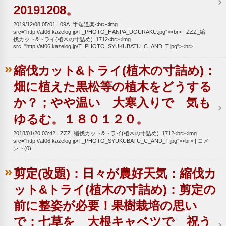
20191208。
2019/12/08 05:01
09A_半端道楽<br><img
src="http://af06.kazelog.jp/T_PHOTO_HANPA_DOURAKU.jpg"><br>
ZZZ_縮
伐カット&トライ(植木の寸詰め)_1712<br><img
src="http://af06.kazelog.jp/T_PHOTO_SYUKUBATU_C_AND_T.jpg"><br>
縮伐カット&トライ(植木の寸詰め)：
畑に植えた黒松等の植木をどうする
か？；やや温い 大寒入りで 気も
ゆるむ。１８０１２０。
2018/01/20 03:42
ZZZ_縮伐カット&トライ(植木の寸詰め)_1712<br><img
src="http://af06.kazelog.jp/T_PHOTO_SYUKUBATU_C_AND_T.jpg"><br>
コメ
ント(0)
剪定(改題)：日々が農好天気：縮伐カ
ット&トライ(植木の寸詰め)：剪定の
前に整姿が必要！果樹栽培の思い
で；七草を 大根キャベツで 祝う