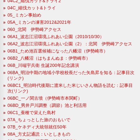
04C2_縮伐カット&トライ2
04C_縮伐カット&トライ
05_ミカン事始め
05A_ミカンの凍害2012&2021年
060_北関 伊勢崎アクセス
06A1_波志江沼環境ふれあい公園（2010/10/30）
06A2_波志江沼環境ふれあい公園（2）：北関 伊勢崎アクセス
06B1_ため池百選候補になった八幡沼（伊勢崎市）
06B2_八幡沼（はちまんぬま：伊勢崎市）
06B_川端宇兵衛 生誕200年記念講演
06BA_明治中期の地域小学校校長だった矢島昇を知る：記事目次
(リンク)
06BC1_明治時代後期に渡米した米じいさん物語を読む：記事目
次(リンク)
06BC_一ノ関古墳（伊勢崎市本関町）
06BD_男井戸川調整（調節）池と利活用
06C1_蚕種で栄えた島村
07A_ちょっとした旅のおもいで
07B_ケネディ大統領就任50年
08A_方丈記通読：いとしきもの