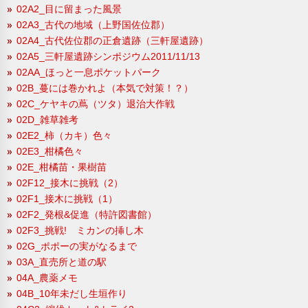
02A2_目に留まった風景
02A3_古代の地域（上野国佐位郡）
02A4_古代佐位郡の正倉遺跡（三軒屋遺跡）
02A5_三軒屋遺跡シンポジウム2011/11/13
02AA_ほっと一息ポケットパーク
02B_蔓には巻かれよ（本気で対策！？）
02C_ケヤキの蔦（ツタ）退治大作戦
02D_雑草雑考
02E2_柿（カキ）色々
02E3_柑橘色々
02E_柑橘苗・果樹苗
02F12_接木に挑戦（2）
02F1_接木に挑戦（1）
02F2_発根&促進（特許図書館）
02F3_挑戦! ミカンの挿し木
02G_ポポーの実がなるまで
03A_直売所と道の駅
04A_農薬メモ
04B_10年未だし生垣作り