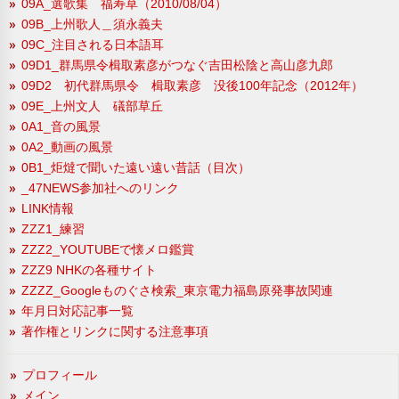
09A_選歌集 福寿草（2010/08/04）
09B_上州歌人＿須永義夫
09C_注目される日本語耳
09D1_群馬県令楫取素彦がつなぐ吉田松陰と高山彦九郎
09D2 初代群馬県令 楫取素彦 没後100年記念（2012年）
09E_上州文人 礒部草丘
0A1_音の風景
0A2_動画の風景
0B1_炬燵で聞いた遠い遠い昔話（目次）
_47NEWS参加社へのリンク
LINK情報
ZZZ1_練習
ZZZ2_YOUTUBEで懐メロ鑑賞
ZZZ9 NHKの各種サイト
ZZZZ_Googleものぐさ検索_東京電力福島原発事故関連
年月日対応記事一覧
著作権とリンクに関する注意事項
プロフィール
メイン