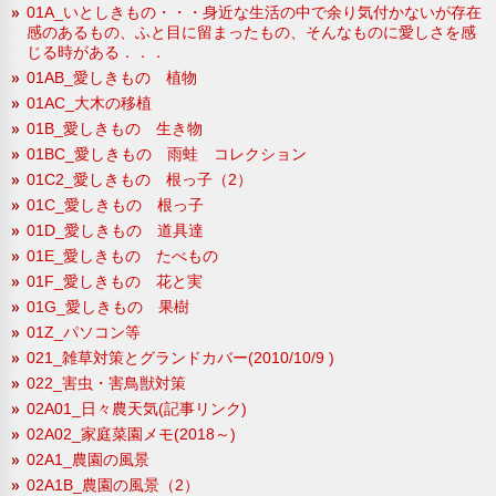
01A_いとしきもの・・・身近な生活の中で余り気付かないが存在
感のあるもの、ふと目に留まったもの、そんなものに愛しさを感
じる時がある．．．
01AB_愛しきもの 植物
01AC_大木の移植
01B_愛しきもの 生き物
01BC_愛しきもの 雨蛙 コレクション
01C2_愛しきもの 根っ子（2）
01C_愛しきもの 根っ子
01D_愛しきもの 道具達
01E_愛しきもの たべもの
01F_愛しきもの 花と実
01G_愛しきもの 果樹
01Z_パソコン等
021_雑草対策とグランドカバー(2010/10/9 )
022_害虫・害鳥獣対策
02A01_日々農天気(記事リンク)
02A02_家庭菜園メモ(2018～)
02A1_農園の風景
02A1B_農園の風景（2）