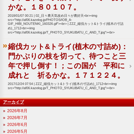
かな。１８０１０７。
2018/01/07 00:21
02_日々農天気改め日々が農好天<br><img
src="http://af06.kazelog.jp/PHOTOS/IOB_A-
GIF_HIBI_NOUTENKI_160326.gif"><br>
ZZZ_縮伐カット&トライ(植木の寸詰
め)_1712<br><img
src="http://af06.kazelog.jp/T_PHOTO_SYUKUBATU_C_AND_T.jpg"><br>
縮伐カット&トライ(植木の寸詰め)：
門かぶりの枝を切って、待つこと三
年で押し倒す！；この国が 平和に
成れと 祈るかな。１７１２２４。
2017/12/24 07:54
ZZZ_縮伐カット&トライ(植木の寸詰め)_1712<br><img
src="http://af06.kazelog.jp/T_PHOTO_SYUKUBATU_C_AND_T.jpg"><br>
アーカイブ
2026年8月
2026年7月
2026年6月
2026年5月