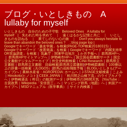
ブログ・いとしきもの A
lullaby for myself
いとしきもの 自分のための子守歌 Beloved Ones A lullaby for
myself | 失われた時を求めて ｜ 遠くはるかな記憶と共に ｜ いとし
きものを訪ねる ｜ 果てしのない心の旅 ｜ Don't you always hesitate to
leave than abandon the beloved ones ? ; blog page top |
Googleでキーワード「森友学園」を検索(PAGE-TOP検索20180315)
｜
Googleでキーワード「改憲発議」を検索
｜
Googleでキーワード「内閣支持率
OR世論調査」を検索
｜
気象庁：関東甲信地方_１か月予報へ
｜
群馬県HPへ
｜
群馬県HPサイトマップへ
｜
伊勢崎市HPへ
｜
国立国会図書館サーチ
｜
国立
公文書館デジタルアーカイブ
｜
外交史料館検索
｜
CiNii Research
｜
群馬県立
文書館
｜
群馬県立文書館 目録検索|
群馬県立図書館
|
伊勢崎図書館
｜
100冊以
上の辞書一括検索（JLOGOS）
|
群馬の花粉飛散予報
｜
BLOGいとしきも(アー
カイブ)へ
｜
農林水産省：AGROPEDIA: ホームへ
｜
J-STAGE文献検索
｜
こよみ
｜
Hinokoto(ヒノコト)
|
CEEK JAPAN
｜
「粕川間之山橋下流」のライブカメラ
へ
｜
伊勢崎過去（ 昨日）の観測データ｜
伊勢崎市の3時間天気 |
YouTube：
古賀政男｜
Wikipedia「安倍晋三」へ
｜
マッピング群馬（地図）へ
｜
米国アー
カイブへ
｜
MSDマニュアル（医学事典）
｜
サイト内検索
｜