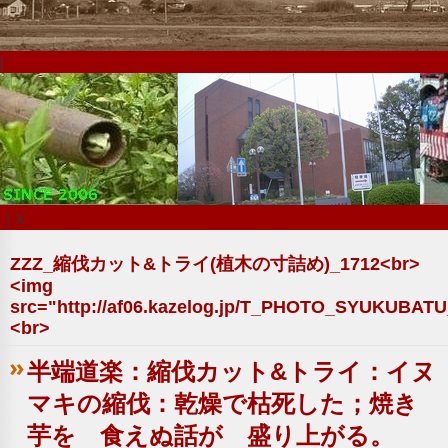
|
｜x
ZZZ_縮伐カット&トライ(植木の寸詰め)_1712<br>
<img
src="http://af06.kazelog.jp/T_PHOTO_SYUKUBAT
<br>
半端道楽：縮伐カット&トライ：イヌ
マキの縮伐：乾燥で枯死した；焼き
芋を 食えぬ話が 盛り上がる。