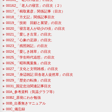
00162_「老人の寝言」の目次（２）
0017_「楫取素彦」関係記事（目次）
0018_「方丈記」関係記事目次
0019_「技術 回顧と展望」の目次
0020_「寝言老人が幼少の頃」の目次
0021_「愛しき古里」の目次;
0022_「心象の足跡」の目次;
0023_「残照雑記」の目次
0024_「愛しき雑草」の目次
0025_「学生時代追想」の目次
0026_「昭和萬葉集」の目次
0027_「文化と文明雑感」の目次
0028_「身辺雑記 田舎老人徒然草」の目次
0029_「歴史の転換」の目次
0031_国定忠治関連記事目次
00A_参考資料（気温グラフ等）
00B2_原発にわか勉強
00B_出番無きマニュアル
00C_備忘録