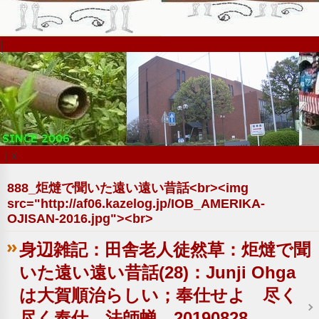
|
｜x
888_炬燵で聞いた遠い遠い昔話<br><img
src="http://af06.kazelog.jp/IOB_AMERIKA-
OJISAN-2016.jpg"><br>
身辺雑記：田舎老人徒然草：炬燵で聞
いた遠い遠い昔話(28)：Junji Ohga
は大賀順治らしい；奉仕せよ 尽く
尽く奉仕 法師蝉。20190828。