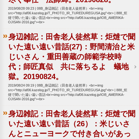
2019/08/28 09:23
08B_身辺雑記（田舎老人徒然草）<br><img
src="http://af06.kazelog.jp/T_PHOTO_IR_TUREDUREGUSA.jpg"<br>
888_炬
燵で聞いた遠い遠い昔話<br><img src="http://af06.kazelog.jp/IOB_AMERIKA-
OJISAN-2016.jpg"><br>
身辺雑記：田舎老人徒然草：炬燵で聞
いた遠い遠い昔話(27)：野間清治と米
じいさん・重田善蔵の師範学校時
代；師匠真似 共に落ちるよ 蟻地
獄。20190824。
2019/08/24 09:19
08B_身辺雑記（田舎老人徒然草）<br><img
src="http://af06.kazelog.jp/T_PHOTO_IR_TUREDUREGUSA.jpg"<br>
888_炬
燵で聞いた遠い遠い昔話<br><img src="http://af06.kazelog.jp/IOB_AMERIKA-
OJISAN-2016.jpg"><br>
身辺雑記：田舎老人徒然草：炬燵で聞
いた遠い遠い昔話（26）：米じいさ
んとニューヨークで付き合いがあっ