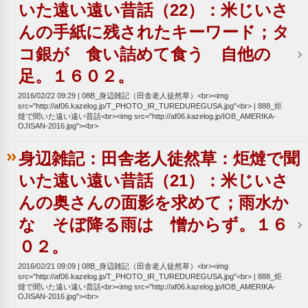
いた遠い遠い昔話（22）：米じいさ
んの手紙に残されたキーワード；タ
コ銀が 食い詰めて食う 自他の
足。１６０２。
2016/02/22 09:29
08B_身辺雑記（田舎老人徒然草）<br><img
src="http://af06.kazelog.jp/T_PHOTO_IR_TUREDUREGUSA.jpg"<br>
888_炬
燵で聞いた遠い遠い昔話<br><img src="http://af06.kazelog.jp/IOB_AMERIKA-
OJISAN-2016.jpg"><br>
身辺雑記：田舎老人徒然草：炬燵で聞
いた遠い遠い昔話（21）：米じいさ
んの奥さんの面影を求めて；雨水か
な そぼ降る雨は 憎からず。１６
０２。
2016/02/21 09:09
08B_身辺雑記（田舎老人徒然草）<br><img
src="http://af06.kazelog.jp/T_PHOTO_IR_TUREDUREGUSA.jpg"<br>
888_炬
燵で聞いた遠い遠い昔話<br><img src="http://af06.kazelog.jp/IOB_AMERIKA-
OJISAN-2016.jpg"><br>