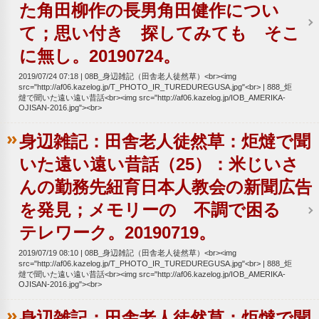
た角田柳作の長男角田健作につい
て；思い付き 探してみても そこ
に無し。20190724。
2019/07/24 07:18
08B_身辺雑記（田舎老人徒然草）<br><img
src="http://af06.kazelog.jp/T_PHOTO_IR_TUREDUREGUSA.jpg"<br>
888_炬
燵で聞いた遠い遠い昔話<br><img src="http://af06.kazelog.jp/IOB_AMERIKA-
OJISAN-2016.jpg"><br>
身辺雑記：田舎老人徒然草：炬燵で聞
いた遠い遠い昔話（25）：米じいさ
んの勤務先紐育日本人教会の新聞広告
を発見；メモリーの 不調で困る
テレワーク。20190719。
2019/07/19 08:10
08B_身辺雑記（田舎老人徒然草）<br><img
src="http://af06.kazelog.jp/T_PHOTO_IR_TUREDUREGUSA.jpg"<br>
888_炬
燵で聞いた遠い遠い昔話<br><img src="http://af06.kazelog.jp/IOB_AMERIKA-
OJISAN-2016.jpg"><br>
身辺雑記：田舎老人徒然草：炬燵で聞