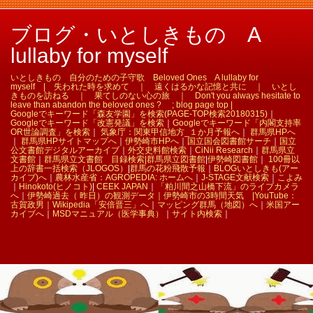
ブログ・いとしきもの A
lullaby for myself
いとしきもの 自分のための子守歌 Beloved Ones A lullaby for
myself | 失われた時を求めて ｜ 遠くはるかな記憶と共に ｜ いとし
きものを訪ねる ｜ 果てしのない心の旅 ｜ Don't you always hesitate to
leave than abandon the beloved ones ? ; blog page top |
Googleでキーワード「森友学園」を検索(PAGE-TOP検索20180315)
｜
Googleでキーワード「改憲発議」を検索
｜
Googleでキーワード「内閣支持率
OR世論調査」を検索
｜
気象庁：関東甲信地方_１か月予報へ
｜
群馬県HPへ
｜
群馬県HPサイトマップへ
｜
伊勢崎市HPへ
｜
国立国会図書館サーチ
｜
国立
公文書館デジタルアーカイブ
｜
外交史料館検索
｜
CiNii Research
｜
群馬県立
文書館
｜
群馬県立文書館 目録検索|
群馬県立図書館
|
伊勢崎図書館
｜
100冊以
上の辞書一括検索（JLOGOS）
|
群馬の花粉飛散予報
｜
BLOGいとしきも(アー
カイブ)へ
｜
農林水産省：AGROPEDIA: ホームへ
｜
J-STAGE文献検索
｜
こよみ
｜
Hinokoto(ヒノコト)
|
CEEK JAPAN
｜
「粕川間之山橋下流」のライブカメラ
へ
｜
伊勢崎過去（ 昨日）の観測データ｜
伊勢崎市の3時間天気 |
YouTube：
古賀政男｜
Wikipedia「安倍晋三」へ
｜
マッピング群馬（地図）へ
｜
米国アー
カイブへ
｜
MSDマニュアル（医学事典）
｜
サイト内検索
｜