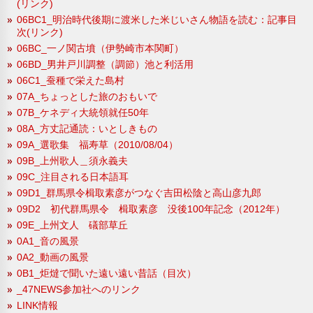
(リンク)
06BC1_明治時代後期に渡米した米じいさん物語を読む：記事目
次(リンク)
06BC_一ノ関古墳（伊勢崎市本関町）
06BD_男井戸川調整（調節）池と利活用
06C1_蚕種で栄えた島村
07A_ちょっとした旅のおもいで
07B_ケネディ大統領就任50年
08A_方丈記通読：いとしきもの
09A_選歌集 福寿草（2010/08/04）
09B_上州歌人＿須永義夫
09C_注目される日本語耳
09D1_群馬県令楫取素彦がつなぐ吉田松陰と高山彦九郎
09D2 初代群馬県令 楫取素彦 没後100年記念（2012年）
09E_上州文人 礒部草丘
0A1_音の風景
0A2_動画の風景
0B1_炬燵で聞いた遠い遠い昔話（目次）
_47NEWS参加社へのリンク
LINK情報