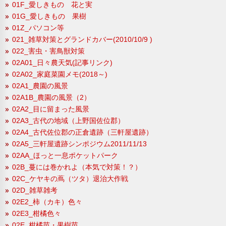
01F_愛しきもの 花と実
01G_愛しきもの 果樹
01Z_パソコン等
021_雑草対策とグランドカバー(2010/10/9 )
022_害虫・害鳥獣対策
02A01_日々農天気(記事リンク)
02A02_家庭菜園メモ(2018～)
02A1_農園の風景
02A1B_農園の風景（2）
02A2_目に留まった風景
02A3_古代の地域（上野国佐位郡）
02A4_古代佐位郡の正倉遺跡（三軒屋遺跡）
02A5_三軒屋遺跡シンポジウム2011/11/13
02AA_ほっと一息ポケットパーク
02B_蔓には巻かれよ（本気で対策！？）
02C_ケヤキの蔦（ツタ）退治大作戦
02D_雑草雑考
02E2_柿（カキ）色々
02E3_柑橘色々
02E_柑橘苗・果樹苗