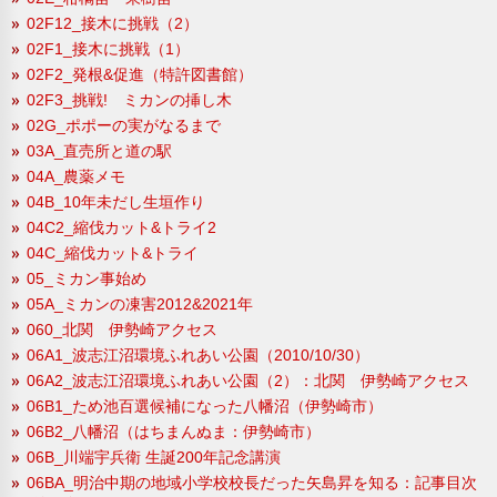
02F12_接木に挑戦（2）
02F1_接木に挑戦（1）
02F2_発根&促進（特許図書館）
02F3_挑戦! ミカンの挿し木
02G_ポポーの実がなるまで
03A_直売所と道の駅
04A_農薬メモ
04B_10年未だし生垣作り
04C2_縮伐カット&トライ2
04C_縮伐カット&トライ
05_ミカン事始め
05A_ミカンの凍害2012&2021年
060_北関 伊勢崎アクセス
06A1_波志江沼環境ふれあい公園（2010/10/30）
06A2_波志江沼環境ふれあい公園（2）：北関 伊勢崎アクセス
06B1_ため池百選候補になった八幡沼（伊勢崎市）
06B2_八幡沼（はちまんぬま：伊勢崎市）
06B_川端宇兵衛 生誕200年記念講演
06BA_明治中期の地域小学校校長だった矢島昇を知る：記事目次