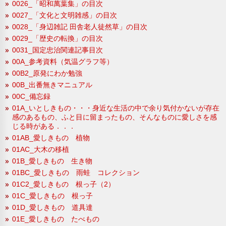
0026_「昭和萬葉集」の目次
0027_「文化と文明雑感」の目次
0028_「身辺雑記 田舎老人徒然草」の目次
0029_「歴史の転換」の目次
0031_国定忠治関連記事目次
00A_参考資料（気温グラフ等）
00B2_原発にわか勉強
00B_出番無きマニュアル
00C_備忘録
01A_いとしきもの・・・身近な生活の中で余り気付かないが存在
感のあるもの、ふと目に留まったもの、そんなものに愛しさを感
じる時がある．．．
01AB_愛しきもの 植物
01AC_大木の移植
01B_愛しきもの 生き物
01BC_愛しきもの 雨蛙 コレクション
01C2_愛しきもの 根っ子（2）
01C_愛しきもの 根っ子
01D_愛しきもの 道具達
01E_愛しきもの たべもの