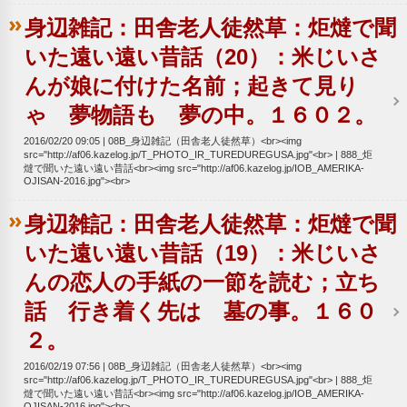
身辺雑記：田舎老人徒然草：炬燵で聞
いた遠い遠い昔話（20）：米じいさ
んが娘に付けた名前；起きて見り
ゃ 夢物語も 夢の中。１６０２。
2016/02/20 09:05
08B_身辺雑記（田舎老人徒然草）<br><img
src="http://af06.kazelog.jp/T_PHOTO_IR_TUREDUREGUSA.jpg"<br>
888_炬
燵で聞いた遠い遠い昔話<br><img src="http://af06.kazelog.jp/IOB_AMERIKA-
OJISAN-2016.jpg"><br>
身辺雑記：田舎老人徒然草：炬燵で聞
いた遠い遠い昔話（19）：米じいさ
んの恋人の手紙の一節を読む；立ち
話 行き着く先は 墓の事。１６０
２。
2016/02/19 07:56
08B_身辺雑記（田舎老人徒然草）<br><img
src="http://af06.kazelog.jp/T_PHOTO_IR_TUREDUREGUSA.jpg"<br>
888_炬
燵で聞いた遠い遠い昔話<br><img src="http://af06.kazelog.jp/IOB_AMERIKA-
OJISAN-2016.jpg"><br>