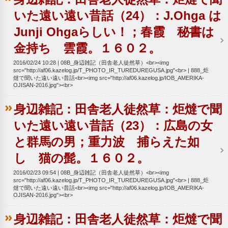
いた遠い遠い昔話（24）：J.Ohga は
Junji Ohgaらしい！；春霞 秘書は
金持ち 雲霞。１６０２。
2016/02/24 10:28
08B_身辺雑記（田舎老人徒然草）<br><img
src="http://af06.kazelog.jp/T_PHOTO_IR_TUREDUREGUSA.jpg"<br>
888_炬
燵で聞いた遠い遠い昔話<br><img src="http://af06.kazelog.jp/IOB_AMERIKA-
OJISAN-2016.jpg"><br>
身辺雑記：田舎老人徒然草：炬燵で聞
いた遠い遠い昔話（23）：広島の女
と群馬の男；重力波 捕らえた如
し 猫の髭。１６０２。
2016/02/23 09:54
08B_身辺雑記（田舎老人徒然草）<br><img
src="http://af06.kazelog.jp/T_PHOTO_IR_TUREDUREGUSA.jpg"<br>
888_炬
燵で聞いた遠い遠い昔話<br><img src="http://af06.kazelog.jp/IOB_AMERIKA-
OJISAN-2016.jpg"><br>
身辺雑記：田舎老人徒然草：炬燵で聞