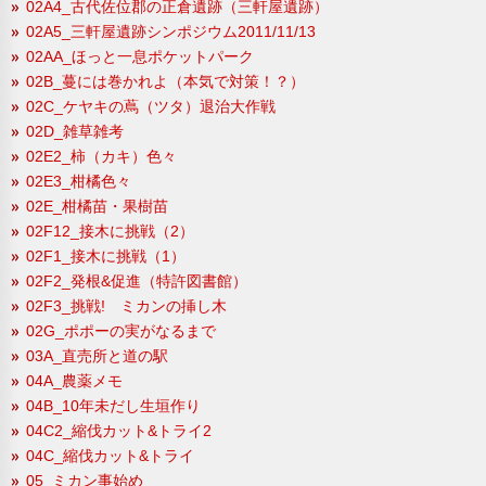
02A4_古代佐位郡の正倉遺跡（三軒屋遺跡）
02A5_三軒屋遺跡シンポジウム2011/11/13
02AA_ほっと一息ポケットパーク
02B_蔓には巻かれよ（本気で対策！？）
02C_ケヤキの蔦（ツタ）退治大作戦
02D_雑草雑考
02E2_柿（カキ）色々
02E3_柑橘色々
02E_柑橘苗・果樹苗
02F12_接木に挑戦（2）
02F1_接木に挑戦（1）
02F2_発根&促進（特許図書館）
02F3_挑戦! ミカンの挿し木
02G_ポポーの実がなるまで
03A_直売所と道の駅
04A_農薬メモ
04B_10年未だし生垣作り
04C2_縮伐カット&トライ2
04C_縮伐カット&トライ
05_ミカン事始め