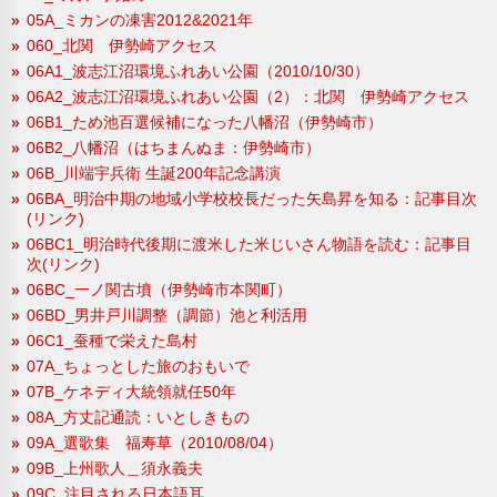
05A_ミカンの凍害2012&2021年
060_北関 伊勢崎アクセス
06A1_波志江沼環境ふれあい公園（2010/10/30）
06A2_波志江沼環境ふれあい公園（2）：北関 伊勢崎アクセス
06B1_ため池百選候補になった八幡沼（伊勢崎市）
06B2_八幡沼（はちまんぬま：伊勢崎市）
06B_川端宇兵衛 生誕200年記念講演
06BA_明治中期の地域小学校校長だった矢島昇を知る：記事目次
(リンク)
06BC1_明治時代後期に渡米した米じいさん物語を読む：記事目
次(リンク)
06BC_一ノ関古墳（伊勢崎市本関町）
06BD_男井戸川調整（調節）池と利活用
06C1_蚕種で栄えた島村
07A_ちょっとした旅のおもいで
07B_ケネディ大統領就任50年
08A_方丈記通読：いとしきもの
09A_選歌集 福寿草（2010/08/04）
09B_上州歌人＿須永義夫
09C_注目される日本語耳