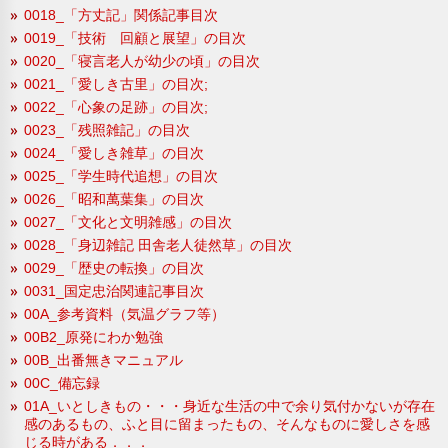
0018_「方丈記」関係記事目次
0019_「技術 回顧と展望」の目次
0020_「寝言老人が幼少の頃」の目次
0021_「愛しき古里」の目次;
0022_「心象の足跡」の目次;
0023_「残照雑記」の目次
0024_「愛しき雑草」の目次
0025_「学生時代追想」の目次
0026_「昭和萬葉集」の目次
0027_「文化と文明雑感」の目次
0028_「身辺雑記 田舎老人徒然草」の目次
0029_「歴史の転換」の目次
0031_国定忠治関連記事目次
00A_参考資料（気温グラフ等）
00B2_原発にわか勉強
00B_出番無きマニュアル
00C_備忘録
01A_いとしきもの・・・身近な生活の中で余り気付かないが存在
感のあるもの、ふと目に留まったもの、そんなものに愛しさを感
じる時がある．．．