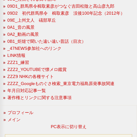
09D1_群馬県令楫取素彦がつなぐ吉田松陰と高山彦九郎
09D2 初代群馬県令 楫取素彦 没後100年記念（2012年）
09E_上州文人 礒部草丘
0A1_音の風景
0A2_動画の風景
0B1_炬燵で聞いた遠い遠い昔話（目次）
_47NEWS参加社へのリンク
LINK情報
ZZZ1_練習
ZZZ2_YOUTUBEで懐メロ鑑賞
ZZZ9 NHKの各種サイト
ZZZZ_Googleものぐさ検索_東京電力福島原発事故関連
年月日対応記事一覧
著作権とリンクに関する注意事項
プロフィール
メイン
PC表示に切り替え