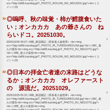
src="http://af06.kazelog.jp/T_PHOTO_ROUJIN_NO_MOUSOU.jpg"><br>
コ
メント(0)
◎嗚呼、秋の味覚・柿が鱈腹食いた
い；オンカカカ あの爺さんの ね
らいドコ。20251030。
2025/10/30 09:07
08B_身辺雑記（田舎老人徒然草）<br><img
src="http://af06.kazelog.jp/T_PHOTO_IR_TUREDUREGUSA.jpg"<br>
08C_老
人の寝言<br><img src="http://af06.kazelog.jp/T_PHOTO_RJ_NEGOTO.jpg">
<br>
08E_老人の妄想<br><img
src="http://af06.kazelog.jp/T_PHOTO_ROUJIN_NO_MOUSOU.jpg"><br>
コ
メント(0)
◎日本の拝金亡者達の末路はどうな
るか；オンカカカ オレファースト
の 源流だ。20251029。
2025/10/29 05:32
08B_身辺雑記（田舎老人徒然草）<br><img
src="http://af06.kazelog.jp/T_PHOTO_IR_TUREDUREGUSA.jpg"<br>
08C_老
人の寝言<br><img src="http://af06.kazelog.jp/T_PHOTO_RJ_NEGOTO.jpg">
<br>
08E_老人の妄想<br><img
src="http://af06.kazelog.jp/T_PHOTO_ROUJIN_NO_MOUSOU.jpg"><br>
コ