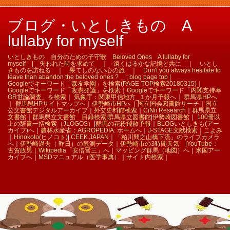
ブログ・いとしきもの A
lullaby for myself
いとしきもの 自分のための子守歌 Beloved Ones A lullaby for
myself | 失われた時を求めて ｜ 遠くはるかな記憶と共に ｜ いとし
きものを訪ねる ｜ 果てしのない心の旅 ｜ Don't you always hesitate to
leave than abandon the beloved ones ? ; blog page top |
Googleでキーワード「森友学園」を検索(PAGE-TOP検索20180315)
｜
Googleでキーワード「改憲発議」を検索
｜
Googleでキーワード「内閣支持率
OR世論調査」を検索
｜
気象庁：関東甲信地方_１か月予報へ
｜
群馬県HPへ
｜
群馬県HPサイトマップへ
｜
伊勢崎市HPへ
｜
国立国会図書館サーチ
｜
国立
公文書館デジタルアーカイブ
｜
外交史料館検索
｜
CiNii Research
｜
群馬県立
文書館
｜
群馬県立文書館 目録検索|
群馬県立図書館
|
伊勢崎図書館
｜
100冊以
上の辞書一括検索（JLOGOS）
|
群馬の花粉飛散予報
｜
BLOGいとしきも(アー
カイブ)へ
｜
農林水産省：AGROPEDIA: ホームへ
｜
J-STAGE文献検索
｜
こよみ
｜
Hinokoto(ヒノコト)
|
CEEK JAPAN
｜
「粕川間之山橋下流」のライブカメラ
へ
｜
伊勢崎過去（ 昨日）の観測データ｜
伊勢崎市の3時間天気 |
YouTube：
古賀政男｜
Wikipedia「安倍晋三」へ
｜
マッピング群馬（地図）へ
｜
米国アー
カイブへ
｜
MSDマニュアル（医学事典）
｜
サイト内検索
｜