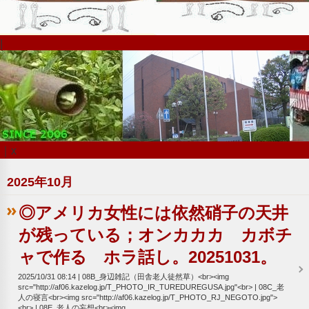
|
｜x
2025年10月
◎アメリカ女性には依然硝子の天井
が残っている；オンカカカ カボチ
ャで作る ホラ話し。20251031。
2025/10/31 08:14
08B_身辺雑記（田舎老人徒然草）<br><img
src="http://af06.kazelog.jp/T_PHOTO_IR_TUREDUREGUSA.jpg"<br>
08C_老
人の寝言<br><img src="http://af06.kazelog.jp/T_PHOTO_RJ_NEGOTO.jpg">
<br>
08E_老人の妄想<br><img