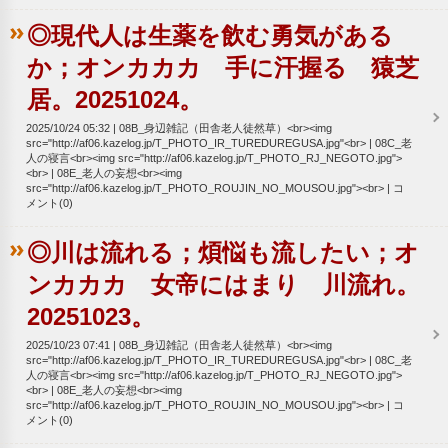
◎現代人は生薬を飲む勇気がある
か；オンカカカ 手に汗握る 猿芝
居。20251024。
2025/10/24 05:32
08B_身辺雑記（田舎老人徒然草）<br><img
src="http://af06.kazelog.jp/T_PHOTO_IR_TUREDUREGUSA.jpg"<br>
08C_老
人の寝言<br><img src="http://af06.kazelog.jp/T_PHOTO_RJ_NEGOTO.jpg">
<br>
08E_老人の妄想<br><img
src="http://af06.kazelog.jp/T_PHOTO_ROUJIN_NO_MOUSOU.jpg"><br>
コ
メント(0)
◎川は流れる；煩悩も流したい；オ
ンカカカ 女帝にはまり 川流れ。
20251023。
2025/10/23 07:41
08B_身辺雑記（田舎老人徒然草）<br><img
src="http://af06.kazelog.jp/T_PHOTO_IR_TUREDUREGUSA.jpg"<br>
08C_老
人の寝言<br><img src="http://af06.kazelog.jp/T_PHOTO_RJ_NEGOTO.jpg">
<br>
08E_老人の妄想<br><img
src="http://af06.kazelog.jp/T_PHOTO_ROUJIN_NO_MOUSOU.jpg"><br>
コ
メント(0)