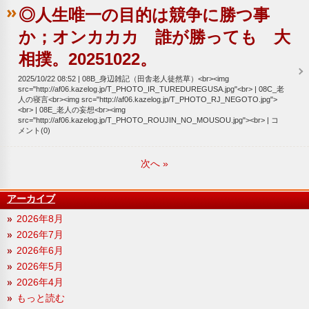
◎人生唯一の目的は競争に勝つ事
か；オンカカカ 誰が勝っても 大
相撲。20251022。
2025/10/22 08:52
08B_身辺雑記（田舎老人徒然草）<br><img
src="http://af06.kazelog.jp/T_PHOTO_IR_TUREDUREGUSA.jpg"<br>
08C_老
人の寝言<br><img src="http://af06.kazelog.jp/T_PHOTO_RJ_NEGOTO.jpg">
<br>
08E_老人の妄想<br><img
src="http://af06.kazelog.jp/T_PHOTO_ROUJIN_NO_MOUSOU.jpg"><br>
コ
メント(0)
次へ
»
アーカイブ
2026年8月
2026年7月
2026年6月
2026年5月
2026年4月
もっと読む