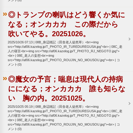
◎トランプの喇叭はどう響くか気に
なる；オンカカカ この際だから
吹いてやる。20251026。
2025/10/26 07:13
08B_身辺雑記（田舎老人徒然草）<br><img
src="http://af06.kazelog.jp/T_PHOTO_IR_TUREDUREGUSA.jpg"<br>
08C_老
人の寝言<br><img src="http://af06.kazelog.jp/T_PHOTO_RJ_NEGOTO.jpg">
<br>
08E_老人の妄想<br><img
src="http://af06.kazelog.jp/T_PHOTO_ROUJIN_NO_MOUSOU.jpg"><br>
コ
メント(0)
◎魔女の予言；喘息は現代人の持病
にになる；オンカカカ 誰も知らな
い 胸の内。20251025。
2025/10/25 05:19
08B_身辺雑記（田舎老人徒然草）<br><img
src="http://af06.kazelog.jp/T_PHOTO_IR_TUREDUREGUSA.jpg"<br>
08C_老
人の寝言<br><img src="http://af06.kazelog.jp/T_PHOTO_RJ_NEGOTO.jpg">
<br>
08E_老人の妄想<br><img
src="http://af06.kazelog.jp/T_PHOTO_ROUJIN_NO_MOUSOU.jpg"><br>
コ
メント(0)