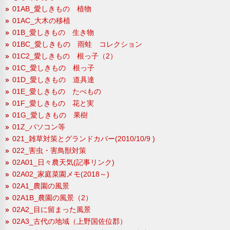
01AB_愛しきもの 植物
01AC_大木の移植
01B_愛しきもの 生き物
01BC_愛しきもの 雨蛙 コレクション
01C2_愛しきもの 根っ子（2）
01C_愛しきもの 根っ子
01D_愛しきもの 道具達
01E_愛しきもの たべもの
01F_愛しきもの 花と実
01G_愛しきもの 果樹
01Z_パソコン等
021_雑草対策とグランドカバー(2010/10/9 )
022_害虫・害鳥獣対策
02A01_日々農天気(記事リンク)
02A02_家庭菜園メモ(2018～)
02A1_農園の風景
02A1B_農園の風景（2）
02A2_目に留まった風景
02A3_古代の地域（上野国佐位郡）