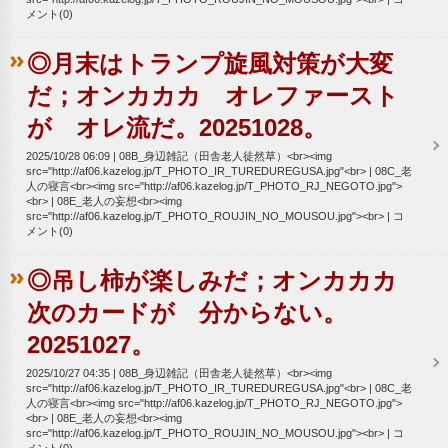
メント(0)
◎月末はトランプ旋風対策が大変
だ；オンカカカ オレファースト
が オレ流だ。20251028。
2025/10/28 06:09
08B_身辺雑記（田舎老人徒然草）<br><img
src="http://af06.kazelog.jp/T_PHOTO_IR_TUREDUREGUSA.jpg"<br>
08C_老
人の寝言<br><img src="http://af06.kazelog.jp/T_PHOTO_RJ_NEGOTO.jpg">
<br>
08E_老人の妄想<br><img
src="http://af06.kazelog.jp/T_PHOTO_ROUJIN_NO_MOUSOU.jpg"><br>
コ
メント(0)
◎吊し柿が楽しみだ；オンカカカ
次のカードが 分からない。
20251027。
2025/10/27 04:35
08B_身辺雑記（田舎老人徒然草）<br><img
src="http://af06.kazelog.jp/T_PHOTO_IR_TUREDUREGUSA.jpg"<br>
08C_老
人の寝言<br><img src="http://af06.kazelog.jp/T_PHOTO_RJ_NEGOTO.jpg">
<br>
08E_老人の妄想<br><img
src="http://af06.kazelog.jp/T_PHOTO_ROUJIN_NO_MOUSOU.jpg"><br>
コ
メント(0)